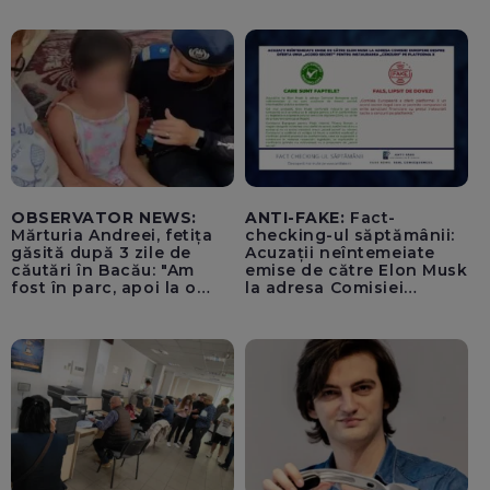
lovitură de stat
OBSERVATOR NEWS:
ANTI-FAKE:
Fact-
Mărturia Andreei, fetița
checking-ul săptămânii:
găsită după 3 zile de
Acuzații neîntemeiate
căutări în Bacău: "Am
emise de către Elon Musk
fost în parc, apoi la o
la adresa Comisiei
fetiță acasă"
Europene despre oferta
unui „acord secret”
pentru instaurarea
„cenzurii” pe platforma X