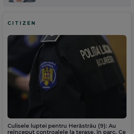
CITIZEN
Culisele luptei pentru Herăstrău (9): Au
reînceput controalele la terase, în parc. Ce