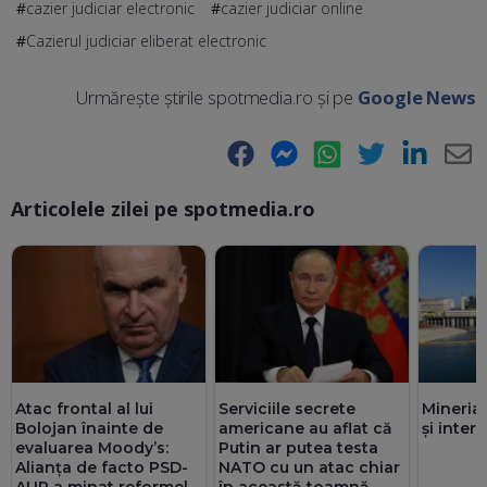
cazier judiciar electronic
cazier judiciar online
Cazierul judiciar eliberat electronic
Urmărește știrile spotmedia.ro și pe
Google News
Facebook
Messenger
WhatsApp
Twitter
LinkedIn
E-
Articolele zilei pe spotmedia.ro
Ma
Atac frontal al lui
Serviciile secrete
Mineria
Bolojan înainte de
americane au aflat că
și inte
evaluarea Moody’s:
Putin ar putea testa
Alianța de facto PSD-
NATO cu un atac chiar
AUR a minat reformele
în această toamnă