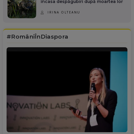
încasa despăgubiri după moartea lor
IRINA OLTEANU
#RomâniÎnDiaspora