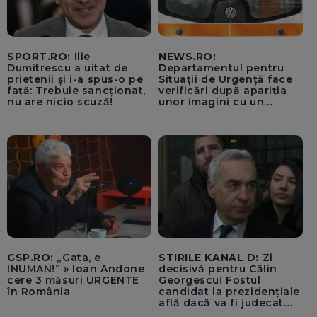
SPORT.RO:
Ilie
NEWS.RO:
Dumitrescu a uitat de
Departamentul pentru
prietenii și i-a spus-o pe
Situații de Urgență face
față: Trebuie sancționat,
verificări după apariția
nu are nicio scuză!
unor imagini cu un
echipaj al Ambulanței
Bacău care ar fi oprit
pentru cumpărături în
timp ce transporta un
pacient către spital
GSP.RO:
„Gata, e
STIRILE KANAL D:
Zi
INUMAN!” » Ioan Andone
decisivă pentru Călin
cere 3 măsuri URGENTE
Georgescu! Fostul
în România
candidat la prezidențiale
află dacă va fi judecat
pentru tentativă de