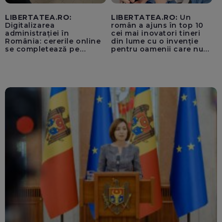
LIBERTATEA.RO:
LIBERTATEA.RO:
Un
Digitalizarea
român a ajuns în top 10
administrației în
cei mai inovatori tineri
România: cererile online
din lume cu o invenție
se completează pe
pentru oamenii care nu
calculatoarele de la
văd: „Are o misiune
ghișee
clară”