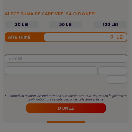
ALEGE SUMA PE CARE VREI SĂ O DONEZI
30 LEI
50 LEI
100 LEI
LEI
Altă sumă
*
Continuând donația, accepți
termenii si condițiile
site-ului. Poți vedea în
politica de
confidențialitate
ce date personale colectăm și de ce.
DONEZ