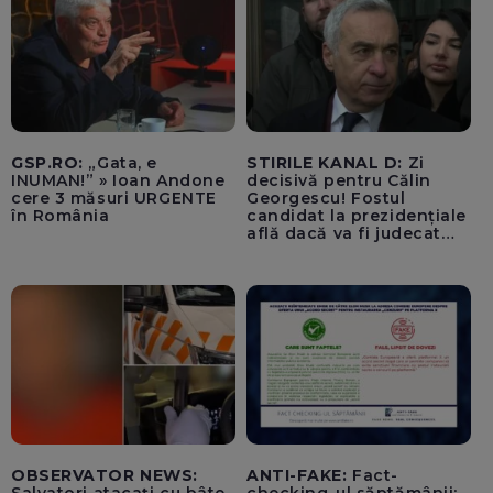
GSP.RO:
„Gata, e
STIRILE KANAL D:
Zi
INUMAN!” » Ioan Andone
decisivă pentru Călin
cere 3 măsuri URGENTE
Georgescu! Fostul
în România
candidat la prezidențiale
află dacă va fi judecat
pentru tentativă de
lovitură de stat
OBSERVATOR NEWS:
ANTI-FAKE:
Fact-
Salvatori atacați cu bâte,
checking-ul săptămânii: