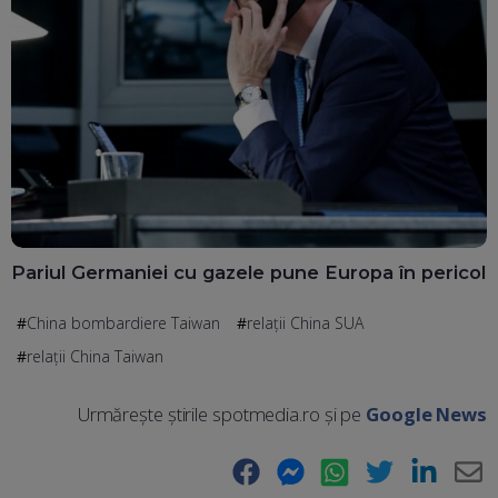
Pariul Germaniei cu gazele pune Europa în pericol
China bombardiere Taiwan
relații China SUA
relații China Taiwan
Urmărește știrile spotmedia.ro și pe
Google News
Facebook
Messenger
WhatsApp
Twitter
LinkedIn
E-