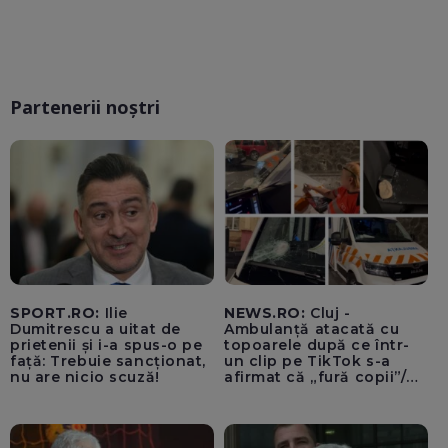
Partenerii noștri
SPORT.RO:
Ilie
NEWS.RO:
Cluj -
Dumitrescu a uitat de
Ambulanță atacată cu
prietenii și i-a spus-o pe
topoarele după ce într-
față: Trebuie sancționat,
un clip pe TikTok s-a
nu are nicio scuză!
afirmat că „fură copii”/
Șoferul autosanitarei a
fost rănit la ochi de
cioburile parbrizului
spart - FOTO, VIDEO