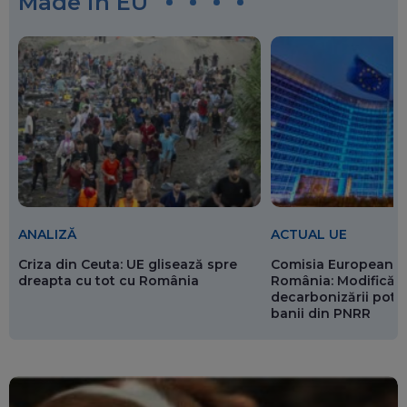
Made in EU
ANALIZĂ
ACTUAL UE
Criza din Ceuta: UE glisează spre
Comisia Europeană 
dreapta cu tot cu România
România: Modificări
decarbonizării pot p
banii din PNRR