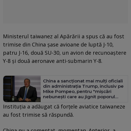
Ministerul taiwanez al Apărării a spus că au fost
trimise din China şase avioane de luptă J-10,
patru J-16, două SU-30, un avion de recunoaştere
Y-8 şi două aeronave anti-submarin Y-8.
China a sancţionat mai mulţi oficiali
din administraţia Trump, inclusiv pe
Mike Pompeo, pentru "mişcări
nebuneşti care au jignit poporul
chinez"
Instituţia a adăugat că forţele aviatice taiwaneze
au fost trimise să răspundă.
China nu a comentat, momentan. Anterior, a