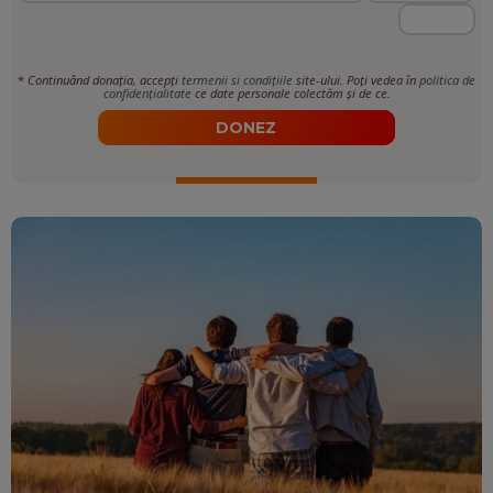
*
Continuând donația, accepți
termenii si condițiile
site-ului. Poți vedea în
politica de
confidențialitate
ce date personale colectăm și de ce.
DONEZ