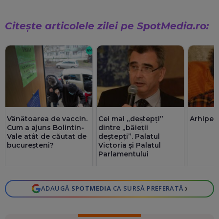
Citește articolele zilei pe SpotMedia.ro:
Cei mai „deștepți”
Arhipel
Vânătoarea de vaccin.
dintre „băieții
Cum a ajuns Bolintin-
deștepți”. Palatul
Vale atât de căutat de
Victoria și Palatul
bucureșteni?
Parlamentului
›
ADAUGĂ
SPOTMEDIA
CA SURSĂ PREFERATĂ