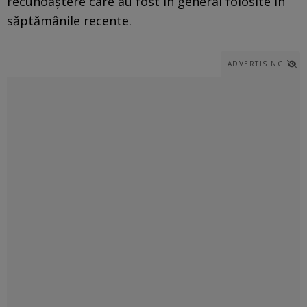
recunoaştere care au fost în general folosite în
săptămânile recente.
ADVERTISING