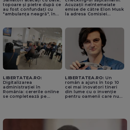
topoare și pietre după ce
Acuzații neîntemeiate
au fost confundați cu
emise de către Elon Musk
"ambulanța neagră", în
la adresa Comisiei
Cluj
Europene despre oferta
unui „acord secret”
pentru instaurarea
„cenzurii” pe platforma X
LIBERTATEA.RO:
LIBERTATEA.RO:
Un
Digitalizarea
român a ajuns în top 10
administrației în
cei mai inovatori tineri
România: cererile online
din lume cu o invenție
se completează pe
pentru oamenii care nu
calculatoarele de la
văd: „Are o misiune
ghișee
clară”