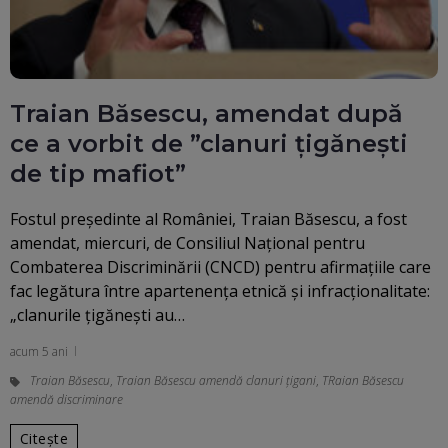
Traian Băsescu, amendat după
ce a vorbit de ”clanuri țigănești
de tip mafiot”
Fostul președinte al României, Traian Băsescu, a fost
amendat, miercuri, de Consiliul Național pentru
Combaterea Discriminării (CNCD) pentru afirmațiile care
fac legătura între apartenența etnică și infracționalitate:
„clanurile țigănești au…
acum 5 ani
Traian Băsescu
,
Traian Băsescu amendă clanuri țigani
,
TRaian Băsescu
amendă discriminare
Citește