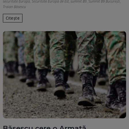
securitate Europa
,
Securitate Europa de Est
,
summit B9
,
Summit B9 București
,
Traian Băsescu
Citește
Băsescu cere o Armată