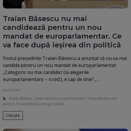
Traian Băsescu nu mai
candidează pentru un nou
mandat de europarlamentar. Ce
va face după ieșirea din politică
Fostul preşedinte Traian Băsescu a anunţat că nu va mai
candida pentru un nou mandat de europarlamentar.
„Categoric nu mai candidez (la alegerile
europarlamentare – n.red.), e cap de linie”,…
acum 2 ani
Traian Băsescu
,
Traian Băsescu europarlamentar
,
Traian Băsescu iese
politică
,
Traian Băsescu retrage politică
Citește