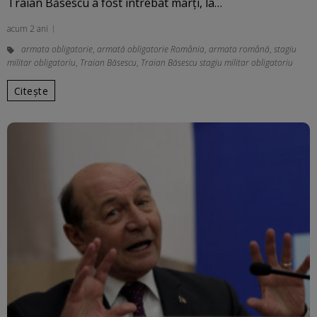
Traian Băsescu a fost întrebat marţi, la…
acum 2 ani
armata obligatorie
,
armată obligatorie România
,
armata română
,
stagiu
militar obligatoriu
,
Traian Băsescu
,
Traian Băsescu stagiu militar obligatoriu
Citește