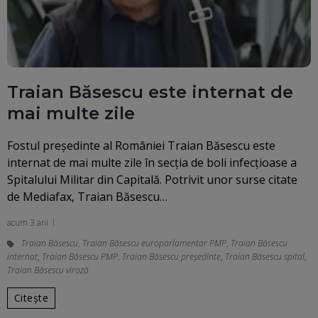
Traian Băsescu este internat de
mai multe zile
Fostul președinte al României Traian Băsescu este
internat de mai multe zile în secția de boli infecțioase a
Spitalului Militar din Capitală. Potrivit unor surse citate
de Mediafax, Traian Băsescu…
acum 3 ani
Traian Băsescu
,
Traian Băsescu europarlamentar PMP
,
Traian Băsescu
internat
,
Traian Băsescu PMP
,
Traian Băsescu președinte
,
Traian Băsescu spital
,
Traian Băsescu viroză
Citește