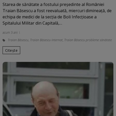
Starea de sănătate a fostului președinte al României
Traian Băsescu a fost reevaluată, miercuri dimineață, de
echipa de medici de la secția de Boli Infecțioase a
Spitalului Militar din Capitală,…
acum 3 ani
Traian Băsescu
,
Traian Băsescu internat
,
Traian Băsescu probleme sănătate
Citește