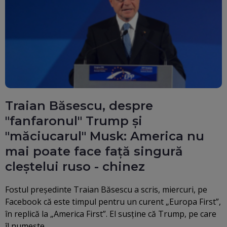
Traian Băsescu, despre
"fanfaronul" Trump și
"măciucarul" Musk: America nu
mai poate face față singură
cleștelui ruso - chinez
Fostul preşedinte Traian Băsescu a scris, miercuri, pe
Facebook că este timpul pentru un curent „Europa First”,
în replică la „America First”. El susține că Trump, pe care
îl numește…