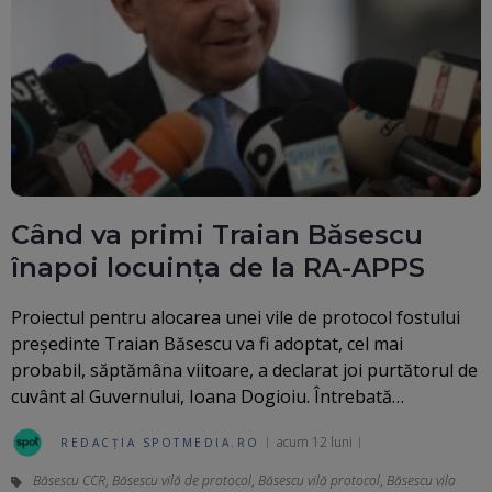
Când va primi Traian Băsescu
înapoi locuința de la RA-APPS
Proiectul pentru alocarea unei vile de protocol fostului
preşedinte Traian Băsescu va fi adoptat, cel mai
probabil, săptămâna viitoare, a declarat joi purtătorul de
cuvânt al Guvernului, Ioana Dogioiu. Întrebată…
acum 12 luni
REDACȚIA SPOTMEDIA.RO
Băsescu CCR
,
Băsescu vilă de protocol
,
Băsescu vilă protocol
,
Băsescu vila