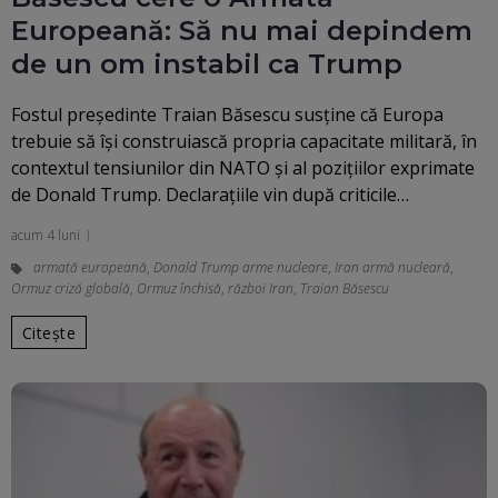
Europeană: Să nu mai depindem
de un om instabil ca Trump
Fostul președinte Traian Băsescu susține că Europa
trebuie să își construiască propria capacitate militară, în
contextul tensiunilor din NATO și al pozițiilor exprimate
de Donald Trump. Declarațiile vin după criticile…
acum 4 luni
armată europeană
,
Donald Trump arme nucleare
,
Iran armă nucleară
,
Ormuz criză globală
,
Ormuz închisă
,
război Iran
,
Traian Băsescu
Citește