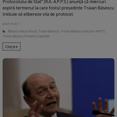
Protocolului de Stat” (R.A.-A.P.P.S.) anunţă că miercuri
expiră termenul la care fostul preşedinte Traian Băsescu
trebuie să elibereze vila de protocol.
acum 4 ani
Băsescu vila protocol
,
Traian Băsescu
,
Traian Băsescu evacuare RAPPS
,
Traian Băsescu Primăria Capitalei
Citește