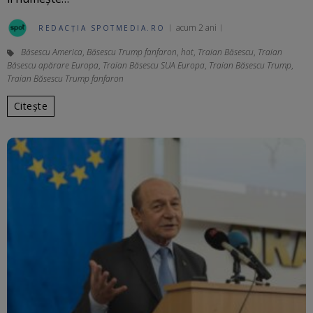
acum 2 ani
REDACȚIA SPOTMEDIA.RO
Băsescu America
,
Băsescu Trump fanfaron
,
hot
,
Traian Băsescu
,
Traian
Băsescu apărare Europa
,
Traian Băsescu SUA Europa
,
Traian Băsescu Trump
,
Traian Băsescu Trump fanfaron
Citește