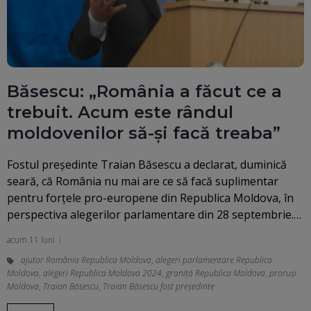
Băsescu: „România a făcut ce a
trebuit. Acum este rândul
moldovenilor să-și facă treaba”
Fostul preşedinte Traian Băsescu a declarat, duminică
seară, că România nu mai are ce să facă suplimentar
pentru forţele pro-europene din Republica Moldova, în
perspectiva alegerilor parlamentare din 28 septembrie.…
acum 11 luni
ajutor România Republica Moldova
,
alegeri parlamentare Republica
Moldova
,
alegeri Republica Moldova 2024
,
graniță Republica Moldova
,
proruși
Moldova
,
Traian Băsescu
,
Traian Băsescu fost președinte