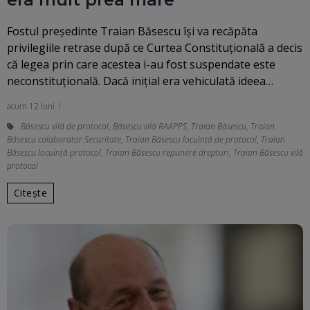
Fostul președinte Traian Băsescu își va recăpăta
privilegiile retrase după ce Curtea Constituțională a decis
că legea prin care acestea i-au fost suspendate este
neconstituțională. Dacă inițial era vehiculată ideea…
acum 12 luni
Băsescu vilă de protocol
,
Băsescu vilă RAAPPS
,
Traian Băsescu
,
Traian
Băsescu colaborator Securitate
,
Traian Băsescu locuinţă de protocol
,
Traian
Băsescu locuință protocol
,
Traian Băsescu repunere drepturi
,
Traian Băsescu vilă
protocol
Citește