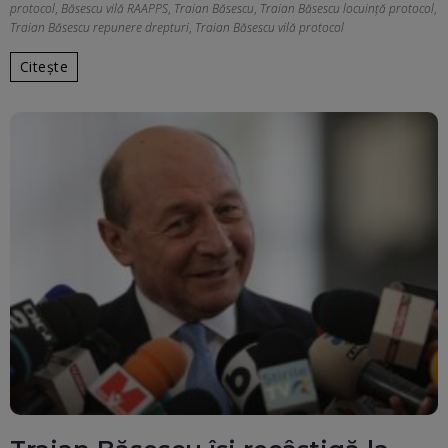
protocol
,
Băsescu vilă RAAPPS
,
Traian Băsescu
,
Traian Băsescu locuință protocol
,
Traian Băsescu repunere drepturi
,
Traian Băsescu vilă protocol
Citește