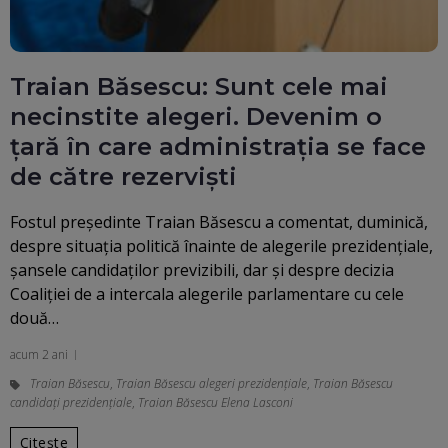
Traian Băsescu: Sunt cele mai
necinstite alegeri. Devenim o
țară în care administrația se face
de către rezerviști
Fostul președinte Traian Băsescu a comentat, duminică,
despre situația politică înainte de alegerile prezidențiale,
șansele candidaților previzibili, dar și despre decizia
Coaliției de a intercala alegerile parlamentare cu cele
două…
acum 2 ani
Traian Băsescu
,
Traian Băsescu alegeri prezidențiale
,
Traian Băsescu
candidați prezidențiale
,
Traian Băsescu Elena Lasconi
Citește