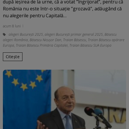
după ieșirea de la urne, că a votat ”îngrijorat”, pentru că
România nu este într-o situație ”grozavă”, adăugând că
nu alegerile pentru Capitală…
acum 8 luni
alegeri București 2025
,
alegeri București primar general 2025
,
Băsescu
alegeri România
,
Băsescu Nicușor Dan
,
Traian Băsescu
,
Traian Băsescu apărare
Europa
,
Traian Băsescu Primăria Capitalei
,
Traian Băsescu SUA Europa
Citește