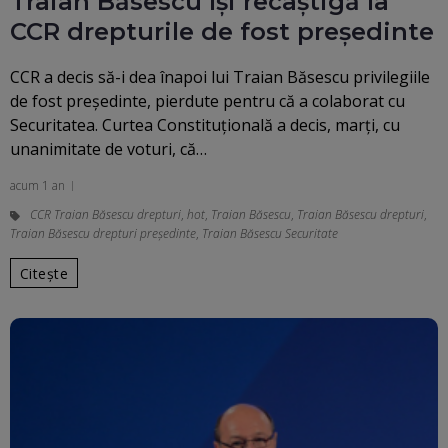
Traian Băsescu își recâștigă la
CCR drepturile de fost președinte
CCR a decis să-i dea înapoi lui Traian Băsescu privilegiile
de fost președinte, pierdute pentru că a colaborat cu
Securitatea. Curtea Constituţională a decis, marţi, cu
unanimitate de voturi, că…
acum 1 an
CCR Traian Băsescu drepturi
,
hot
,
Traian Băsescu
,
Traian Băsescu drepturi
,
Traian Băsescu drepturi președinte
,
Traian Băsescu Securitate
Citește