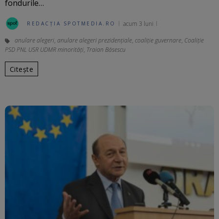
fondurile…
acum 3 luni
REDACȚIA SPOTMEDIA.RO
anulare alegeri
,
anulare alegeri prezidențiale
,
coaliție guvernare
,
Coaliție
PSD PNL USR UDMR minorități
,
Traian Băsescu
Citește