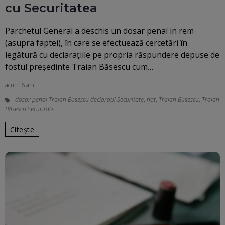
cu Securitatea
Parchetul General a deschis un dosar penal in rem
(asupra faptei), în care se efectuează cercetări în
legătură cu declaraţiile pe propria răspundere depuse de
fostul preşedinte Traian Băsescu cum…
acum 6 ani
dosar penal Traian Băsescu declarații Securitate
,
hot
,
Traian Băsescu
,
Traian
Băsescu Securitate
Citește