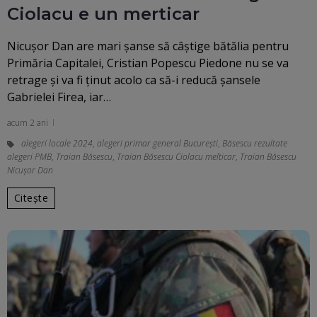
Ciolacu e un merticar
Nicuşor Dan are mari şanse să câştige bătălia pentru
Primăria Capitalei, Cristian Popescu Piedone nu se va
retrage și va fi ținut acolo ca să-i reducă șansele
Gabrielei Firea, iar…
acum 2 ani
alegeri locale 2024
,
alegeri primar general București
,
Băsescu rezultate
alegeri PMB
,
Traian Băsescu
,
Traian Băsescu Ciolacu melticar
,
Traian Băsescu
Nicușor Dan
Citește