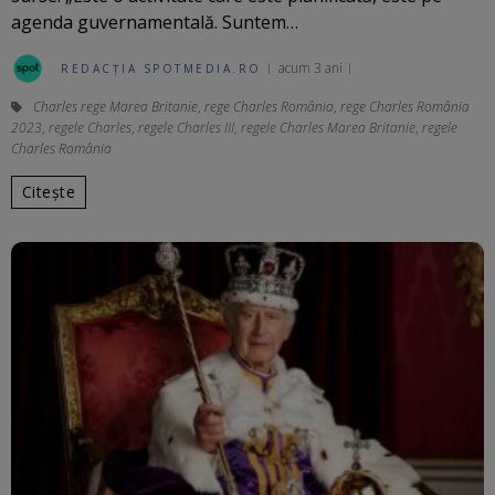
agenda guvernamentală. Suntem…
acum 3 ani
REDACȚIA SPOTMEDIA.RO
Charles rege Marea Britanie
,
rege Charles România
,
rege Charles România
2023
,
regele Charles
,
regele Charles III
,
regele Charles Marea Britanie
,
regele
Charles România
Citește