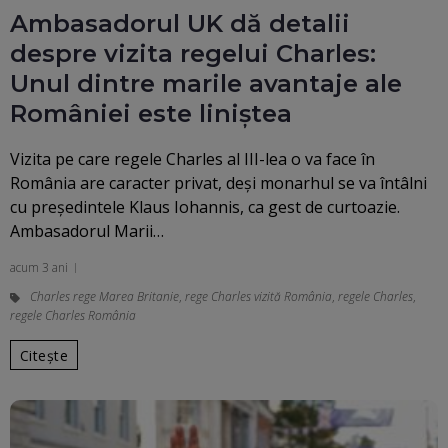
Ambasadorul UK dă detalii
despre vizita regelui Charles:
Unul dintre marile avantaje ale
României este liniștea
Vizita pe care regele Charles al III-lea o va face în
România are caracter privat, deşi monarhul se va întâlni
cu preşedintele Klaus Iohannis, ca gest de curtoazie.
Ambasadorul Marii…
acum 3 ani
Charles rege Marea Britanie
,
rege Charles vizită România
,
regele Charles
,
regele Charles România
Citește