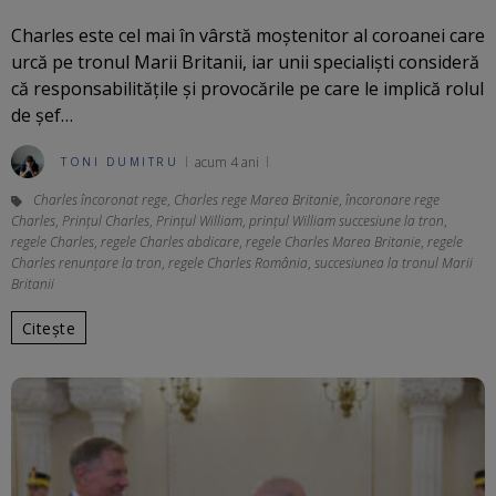
Charles este cel mai în vârstă moștenitor al coroanei care
urcă pe tronul Marii Britanii, iar unii specialiști consideră
că responsabilitățile și provocările pe care le implică rolul
de șef…
acum 4 ani
TONI DUMITRU
Charles încoronat rege
,
Charles rege Marea Britanie
,
încoronare rege
Charles
,
Prințul Charles
,
Prințul William
,
prințul William succesiune la tron
,
regele Charles
,
regele Charles abdicare
,
regele Charles Marea Britanie
,
regele
Charles renunțare la tron
,
regele Charles România
,
succesiunea la tronul Marii
Britanii
Citește