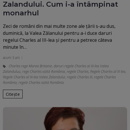
Zalandului. Cum i-a întâmpinat
monarhul
Zeci de români din mai multe zone ale țării s-au dus,
duminică, la Valea Zălanului pentru a-i duce daruri
regelui Charles al III-lea și pentru a petrece câteva
minute în…
acum 3 ani
Charles rege Marea Britanie
,
daruri regele Charles al III-lea Valea
Zalanduluu
,
rege Charles vizită România
,
regele Charles
,
Regele Charles al III lea
,
Regele Charles al III-lea Valea Zalandului
,
regele Charles III
,
regele Charles
România
,
regele Charles vizită România
Citește