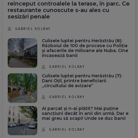
reînceput controalele la terase, în parc. Ce
restaurante cunoscute s-au ales cu
sesizări penale
GABRIEL KOLBAY
Culisele luptei pentru Herăstrău (8):
Războiul de 100 de procese cu Poliția
și afacerile de milioane ale Nuba. Cine
încasează banii
GABRIEL KOLBAY
Culisele luptei pentru Herăstrău (7):
Dani Oțil, printre beneficiarii
„circuitului de avizare”
GABRIEL KOLBAY
Ai parcat și n-ai plătit? Mai puține
sancțiuni decât în anii din urmă. Dar e
mai greu să scapi! Unde se duc banii
GABRIEL KOLBAY