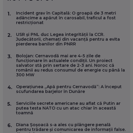
MARIO GHENEA, COFONDATOR WORKFLOW TIME: CUM
Incident grav în Capitală: O groapă de 3 metri
1.
FOLOSEȘTI TEHNOLOGIA CA SĂ FII MAI BUN LA JOB. ȘI CUM
adâncime a apărut în carosabil, traficul a fost
SE VA SCHIMBA MUNCA, ÎN URMĂTORII ANI
restricționat
EP. 58
USR și PNL duc Legea integrității la CCR.
2.
Judecătorii, chemați din vacanță pentru a evita
MARIUS PAȘCULEA, COFONDATOR AL KULTH: CUM
pierderea banilor din PNRR
FOLOSEȘTI TEHNOLOGIA CA SĂ ÎȚI DESCHIZI DRUMUL
CĂTRE ARTĂ, LA NIVEL GLOBAL
EP. 57
Bolojan: Cernavodă mai are 4-5 zile de
3.
funcționare în actualele condiții. Un proiect
salvator stă prin sertare de 2-3 ani. Noroc că
românii au redus consumul de energie cu până la
ANDREI AVĂDANEI, BIT SENTINEL: CUM ÎȚI PROTEJEZI
300 MW
EFICIENT VIAȚA ONLINE. ȘI CARE SUNT PRIMII PAȘI ÎNTR-O
CARIERĂ DE „HACKER CU PERMIS”
EP. 56
Operațiunea „Apă pentru Cernavodă”: A început
4.
scufundarea barjelor în Dunăre
DOINA VÎLCEANU, CONTENTSPEED: VREI SUCCES ONLINE?
Serviciile secrete americane au aflat că Putin ar
5.
ÎNVAȚĂ AEO ȘI GEO!
putea testa NATO cu un atac chiar în această
toamnă
EP. 55
Diana Șoșoacă s-a ales cu plângere penală
6.
pentru trădare și comunicarea de informații false.
OLIVIU MATEI, HOLISUN: SOFTWARE DE LA CLUJ PENTRU