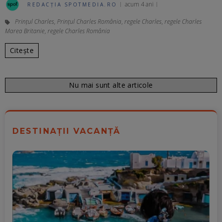
acum 4 ani
REDACȚIA SPOTMEDIA.RO
Prințul Charles
,
Prinţul Charles România
,
regele Charles
,
regele Charles
Marea Britanie
,
regele Charles România
Citește
Nu mai sunt alte articole
DESTINAȚII VACANȚĂ