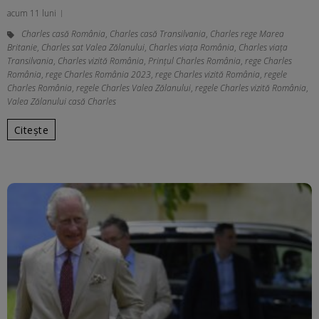
acum 11 luni
Charles casă România
,
Charles casă Transilvania
,
Charles rege Marea
Britanie
,
Charles sat Valea Zălanului
,
Charles viața România
,
Charles viața
Transilvania
,
Charles vizită România
,
Prinţul Charles România
,
rege Charles
România
,
rege Charles România 2023
,
rege Charles vizită România
,
regele
Charles România
,
regele Charles Valea Zălanului
,
regele Charles vizită România
,
Valea Zălanului casă Charles
Citește