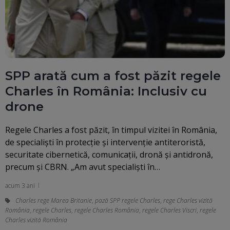
SPP arată cum a fost păzit regele
Charles în România: Inclusiv cu
drone
Regele Charles a fost păzit, în timpul vizitei în România,
de specialiști în protecție și intervenție antiteroristă,
securitate cibernetică, comunicații, dronă și antidronă,
precum și CBRN. „Am avut specialiști în…
acum 3 ani
Charles rege Marea Britanie
,
pază SPP regele Charles
,
rege Charles vizită
România
,
regele Charles
,
regele Charles România
,
regele Charles Viscri
,
regele
Charles vizită România