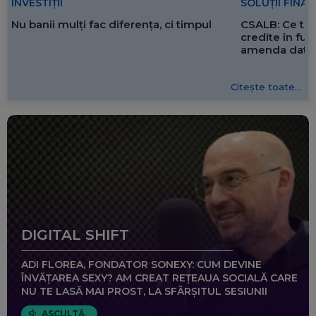
SOLUȚII FINA
INVESTIȚII
CSALB: Ce tre
Nu banii mulți fac diferența, ci timpul
credite în f
amenda dată 
Citește toate...
DIGITAL SHIFT
ADI FLOREA, FONDATOR SONEXY: CUM DEVINE
ÎNVĂȚAREA SEXY? AM CREAT REȚEAUA SOCIALĂ CARE
NU TE LASĂ MAI PROST, LA SFÂRȘITUL SESIUNII
ASCULTĂ