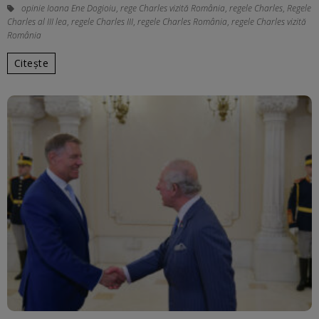
opinie Ioana Ene Dogioiu
,
rege Charles vizită România
,
regele Charles
,
Regele
Charles al III lea
,
regele Charles III
,
regele Charles România
,
regele Charles vizită
România
Citește