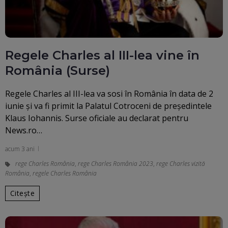
Regele Charles al III-lea vine în
România (Surse)
Regele Charles al III-lea va sosi în România în data de 2
iunie şi va fi primit la Palatul Cotroceni de preşedintele
Klaus Iohannis. Surse oficiale au declarat pentru
News.ro…
acum 3 ani
rege Charles România
,
rege Charles România 2023
,
rege Charles vizită
România
,
regele Charles România
Citește