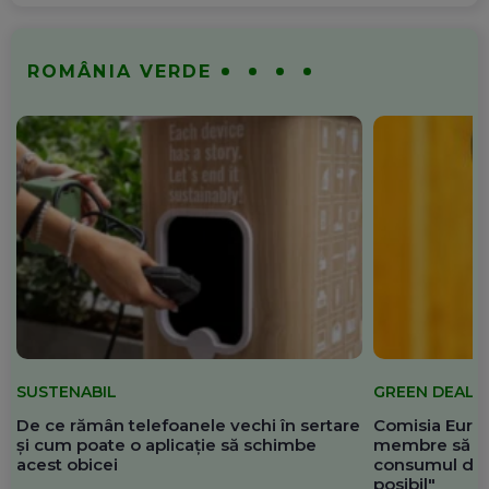
ROMÂNIA VERDE
SUSTENABIL
GREEN DEAL
De ce rămân telefoanele vechi în sertare
Comisia Europ
și cum poate o aplicație să schimbe
membre să re
acest obicei
consumul de 
posibil"