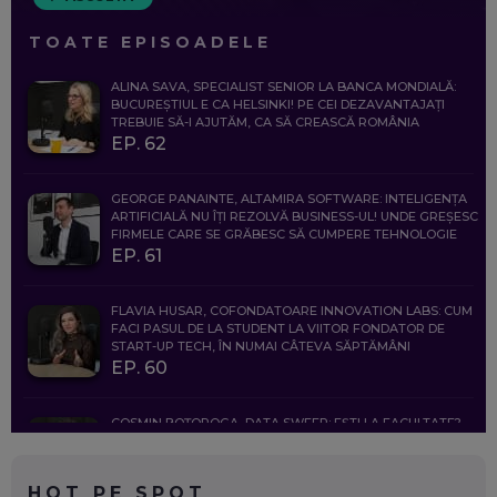
TOATE EPISOADELE
ALINA SAVA, SPECIALIST SENIOR LA BANCA MONDIALĂ:
BUCUREȘTIUL E CA HELSINKI! PE CEI DEZAVANTAJAȚI
TREBUIE SĂ-I AJUTĂM, CA SĂ CREASCĂ ROMÂNIA
EP. 62
GEORGE PANAINTE, ALTAMIRA SOFTWARE: INTELIGENȚA
ARTIFICIALĂ NU ÎȚI REZOLVĂ BUSINESS-UL! UNDE GREȘESC
FIRMELE CARE SE GRĂBESC SĂ CUMPERE TEHNOLOGIE
EP. 61
FLAVIA HUSAR, COFONDATOARE INNOVATION LABS: CUM
FACI PASUL DE LA STUDENT LA VIITOR FONDATOR DE
START-UP TECH, ÎN NUMAI CÂTEVA SĂPTĂMÂNI
EP. 60
COSMIN BOȚOROGA, DATA SWEEP: EȘTI LA FACULTATE?
CE SĂ FOLOSEȘTI, CÂND ÎȚI TREBUIE CEVA MAI PRECIS CA
CHATGPT
EP. 59
HOT PE SPOT