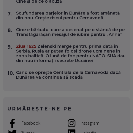
Cine și de ce o acuză
WASHINGTON, OCHELARI INTELIGENȚI ȘI FERME
VERTICALE FĂRĂ PĂMÂNT
EP. 54
Scufundarea barjelor în Dunăre a fost amânată
7.
din nou. Crește riscul pentru Cernavodă
VALENTIN VANCEA, CEO AL PATRIA BANK: AUTOMATIZĂM
Cine e bărbatul care a desenat pe o stâncă de pe
8.
PROCESE, DAR CE FACEM CÂND PICĂ BAZA DE DATE, LA
Transfăgărășan mesajul de iubire pentru „Anna”
INSTITUȚIILE STATULUI?
EP. 53
Ziua 1625
Zelenski merge pentru prima dată în
9.
Serbia. Rusia ar putea folosi drone ucrainene în
zona baltică. O lună de foc pentru NATO. SUA dau
VOICU OPREAN (AROBS): CUM CONSTRUIEȘTI O COMPANIE
din nou informații secrete Ucrainei
GLOBALĂ, FĂRĂ SĂ PIERZI LEGĂTURA CU COMUNITATEA
TA LOCALĂ - ȘI CE SĂ DAI ÎNAPOI
EP. 52
Când se oprește Centrala de la Cernavodă dacă
10.
Dunărea va continua să scadă
ROBERT GRAUR, FOMO: SPEAKERUL PE SCENĂ, INVITATUL
ÎN SALĂ, DAR ÎNVĂȚĂM UNII DE LA CEILALȚI. VIN JASON
DERULO, STEVEN BARTLETT ȘI ALȚI PESTE 60 DE
ANTREPRENORI
EP. 51
URMĂREȘTE-NE PE
RADU MOȚOC, TECHSOUP: O TREIME DINTRE
PARTICIPANȚII LA DEZBATERILE DE PE REȚELE SOCIALE
Facebook
Instagram
ȚIPĂ, CU FEȚELE ACOPERITE. CUM ÎNVĂȚĂM SĂ DISCUTĂM
ȘI SĂ DECIDEM