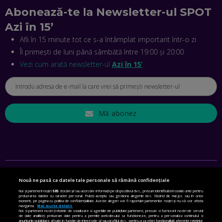
Abonează-te la Newsletter-ul SPOT
CRISTIAN GROZEA, BEEFAST: PREGĂTIM CEL MAI BUN
Azi în 15’
DISPECERAT AUTOMAT DE PE PIAȚĂ! CUM POATE
REVOLUȚIONA LIVRĂRILE RAPIDE, DIN ROMÂNIA PÂNĂ ÎN
Afli în 15 minute tot ce s-a întâmplat important într-o zi
ASIA
Îl primești de luni până sâmbătă între 19:00 și 20:00
EP. 43
Vezi cum arată newsletter-ul
Azi în 15’
ANDREI NICOARĂ, EXPERT ÎN E-GUVERNARE: N-O SĂ NE
MAI MEARGĂ PREA MULT CU MANȚOGĂRII! DACĂ NU NE
RESPECTĂM OBLIGAȚIILE EUROPENE, VOM AVEA
PROBLEME
EP. 42
Mă abonez
MIHAELA BÎCIU, INVESTIMENTAL: BURSA E PENTRU TOȚI
ROMÂNII! CUM ÎNVEȚI SĂ INVESTEȘTI
EP. 41
ANGELA GALEȚA, FUNDAȚIA VODAFONE: CA SĂ REDUCEM
Nouă ne pasă ca datele tale personale să rămână confidențiale
VIOLENȚA DOMESTICĂ, TOȚI TREBUIE SĂ NE IMPLICĂM.
SETĂRI DE CONFIDENȚIALITATE
CUM AJUTĂ APLICAȚIA BRIGH SKY
Noi și partenerii noștri
585
stocăm și/sau accesăm informații pe dispozitivul dvs., precum identificatorii cookie unici pentru
prelucrarea datelor cu caracter personal. Puteți accepta sau gestiona alegerile dvs. făcând clic mai jos sau în orice
EP. 40
moment, pe pagina cu politica de confidențialitate. Aceste alegeri vor fi raportate partenerilor noștri și nu vă vor afecta
POLITICA DE COOKIE
navigarea.
Mai multe detalii
Noi si partenerii nostri (retelele de socializare si agentiile de publicitate partenere, precum si furnizorii nostri de servicii
de date analitice) prelucram date pentru a permite website-ului sa functioneze, pentru a personaliza continutul si
POLITICA DE CONFIDENȚIALITATE
anunturile publicitare afisate in functie de interesele si/sau profilul dvs., pentru a va oferi functionalitati aferente retelelor