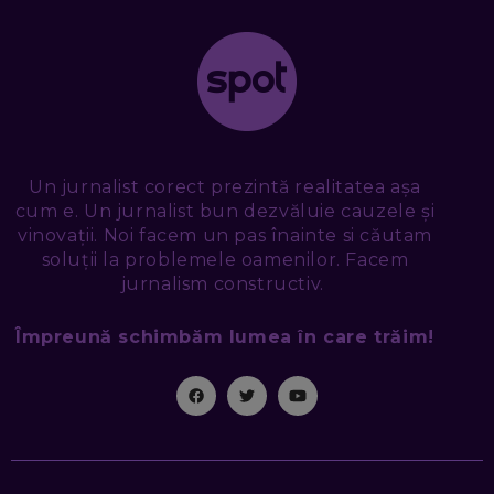
VIITORULUI NU ARE TRILIOANE DE PRODUSE. DAR ARE
EXACT CE ÎȚI DOREȘTI
EP. 48
EDUARD DUMITRAȘCU, ASOCIAȚIA ROMÂNĂ PENTRU
SMART CITY: CUM SE NAȘTE UN ORAȘ INTELIGENT. CE „NU
PUȘCĂ” LA NOI. ÎN CE DEȘERT SE CONSTRUIEȘTE CEL MAI
MARE „ORAȘ COGNITIV” DIN ISTORIE
EP. 47
Un jurnalist corect prezintă realitatea așa
cum e. Un jurnalist bun dezvăluie cauzele și
NICOLAE ȚIBRIGAN, DIGITAL FORENSIC TEAM: CUM ÎȚI DAI
SEAMA CĂ CINEVA ÎNCEARCĂ SĂ TE MANIPULEZE, ONLINE.
vinovații. Noi facem un pas înainte si căutam
CE-AM ÎNVĂȚAT DIN EPISODUL GEORGESCU
soluții la problemele oamenilor. Facem
EP. 46
jurnalism constructiv.
Împreună schimbăm lumea în care trăim!
MIHAI CEPOI, JOBFUL: SCHIMBĂM MODUL ÎN CARE APLICI
LA JOB! CUM DEMONSTREZI ABILITĂȚI ȘI CÂȘTIGI PREMII
EP. 45
ANTONIO ENACHE, SENSE4FIT: CUM TE AJUTĂ
TEHNOLOGIA SĂ FACI SPORT, SĂ FII MAI COMPETITIV ȘI SĂ
CÂȘTIGI
EP. 44