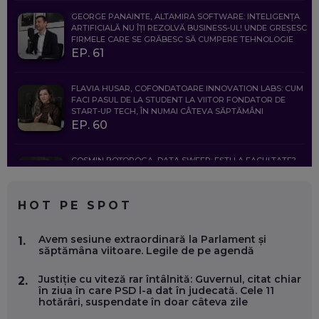
GEORGE PANAINTE, ALTAMIRA SOFTWARE: INTELIGENȚA
ARTIFICIALĂ NU ÎȚI REZOLVĂ BUSINESS-UL! UNDE GREȘESC
FIRMELE CARE SE GRĂBESC SĂ CUMPERE TEHNOLOGIE
EP. 61
FLAVIA HUSAR, COFONDATOARE INNOVATION LABS: CUM
FACI PASUL DE LA STUDENT LA VIITOR FONDATOR DE
START-UP TECH, ÎN NUMAI CÂTEVA SĂPTĂMÂNI
EP. 60
COSMIN BOȚOROGA, DATA SWEEP: EȘTI LA FACULTATE?
CE SĂ FOLOSEȘTI, CÂND ÎȚI TREBUIE CEVA MAI PRECIS CA
CHATGPT
EP. 59
HOT PE SPOT
MARIO GHENEA, COFONDATOR WORKFLOW TIME: CUM
Avem sesiune extraordinară la Parlament și
1.
FOLOSEȘTI TEHNOLOGIA CA SĂ FII MAI BUN LA JOB. ȘI CUM
săptămâna viitoare. Legile de pe agendă
SE VA SCHIMBA MUNCA, ÎN URMĂTORII ANI
EP. 58
Justiție cu viteză rar întâlnită: Guvernul, citat chiar
2.
în ziua în care PSD l-a dat în judecată. Cele 11
hotărâri, suspendate în doar câteva zile
MARIUS PAȘCULEA, COFONDATOR AL KULTH: CUM
FOLOSEȘTI TEHNOLOGIA CA SĂ ÎȚI DESCHIZI DRUMUL