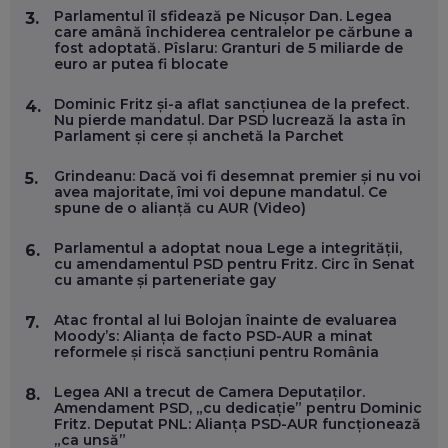
CĂTRE ARTĂ, LA NIVEL GLOBAL
Parlamentul îl sfidează pe Nicușor Dan. Legea
3.
EP. 57
care amână închiderea centralelor pe cărbune a
fost adoptată. Pîslaru: Granturi de 5 miliarde de
euro ar putea fi blocate
ANDREI AVĂDANEI, BIT SENTINEL: CUM ÎȚI PROTEJEZI
EFICIENT VIAȚA ONLINE. ȘI CARE SUNT PRIMII PAȘI ÎNTR-O
Dominic Fritz și-a aflat sancțiunea de la prefect.
4.
CARIERĂ DE „HACKER CU PERMIS”
Nu pierde mandatul. Dar PSD lucrează la asta în
EP. 56
Parlament și cere și anchetă la Parchet
Grindeanu: Dacă voi fi desemnat premier și nu voi
5.
DOINA VÎLCEANU, CONTENTSPEED: VREI SUCCES ONLINE?
avea majoritate, îmi voi depune mandatul. Ce
ÎNVAȚĂ AEO ȘI GEO!
spune de o alianță cu AUR (Video)
EP. 55
Parlamentul a adoptat noua Lege a integrității,
6.
cu amendamentul PSD pentru Fritz. Circ în Senat
cu amante și parteneriate gay
OLIVIU MATEI, HOLISUN: SOFTWARE DE LA CLUJ PENTRU
WASHINGTON, OCHELARI INTELIGENȚI ȘI FERME
VERTICALE FĂRĂ PĂMÂNT
Atac frontal al lui Bolojan înainte de evaluarea
7.
EP. 54
Moody’s: Alianța de facto PSD-AUR a minat
reformele și riscă sancțiuni pentru România
VALENTIN VANCEA, CEO AL PATRIA BANK: AUTOMATIZĂM
Legea ANI a trecut de Camera Deputaților.
8.
PROCESE, DAR CE FACEM CÂND PICĂ BAZA DE DATE, LA
Amendament PSD, „cu dedicație” pentru Dominic
INSTITUȚIILE STATULUI?
Fritz. Deputat PNL: Alianța PSD-AUR funcționează
EP. 53
„ca unsă”