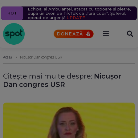
Drona care a explodat în Bulgaria: Ipoteza unui
Primele două barje scufundate în Dunăre au ridicat
Echipaj al Ambulanței, atacat cu topoare și pietre,
Ziua 1628
Atac cu rachete la Odesa. Incendii și răniți
N-am scăpat de caniculă. Un nou val de aer african
HOT
sabotor pe teritoriul României, luată în calcul de
nivelul apei la Cernavodă cu 4 cm. Unitatea 2
după un zvon pe TikTok că „fură copii”. Șoferul,
la Belgorod. Ucraina cumpără rachete ATACMS.
ajunge în România
presa de la Sofia
câștigă cel puțin 9 zile, dar pericolul nu a trecut
operat de urgență
Turcia cere oprirea atacurilor asupra navelor din
UPDATE
Marea Neagră
DONEAZĂ
Acasă
Nicușor Dan congres USR
Citește mai multe despre:
Nicușor
Dan congres USR