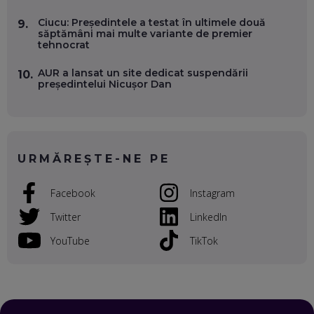
Ciucu: Președintele a testat în ultimele două
9.
VOICU OPREAN (AROBS): CUM CONSTRUIEȘTI O COMPANIE
săptămâni mai multe variante de premier
GLOBALĂ, FĂRĂ SĂ PIERZI LEGĂTURA CU COMUNITATEA
tehnocrat
TA LOCALĂ - ȘI CE SĂ DAI ÎNAPOI
EP. 52
AUR a lansat un site dedicat suspendării
10.
președintelui Nicușor Dan
ROBERT GRAUR, FOMO: SPEAKERUL PE SCENĂ, INVITATUL
ÎN SALĂ, DAR ÎNVĂȚĂM UNII DE LA CEILALȚI. VIN JASON
DERULO, STEVEN BARTLETT ȘI ALȚI PESTE 60 DE
ANTREPRENORI
EP. 51
URMĂREȘTE-NE PE
RADU MOȚOC, TECHSOUP: O TREIME DINTRE
PARTICIPANȚII LA DEZBATERILE DE PE REȚELE SOCIALE
ȚIPĂ, CU FEȚELE ACOPERITE. CUM ÎNVĂȚĂM SĂ DISCUTĂM
Facebook
Instagram
ȘI SĂ DECIDEM
EP. 50
Twitter
LinkedIn
CRISTIAN CHINA BIRTA, KOOPERATIVA 2.0: CUM ÎȚI FACI
YouTube
TikTok
PROMOVAREA ONLINE. 3 PAȘI CA SĂ RECUNOȘTI „ȚEPARII”
DIN MARKETINGUL DIGITAL
EP. 49
TUDOR MIHĂILESCU, FRESHFUL BY EMAG: MAGAZINUL