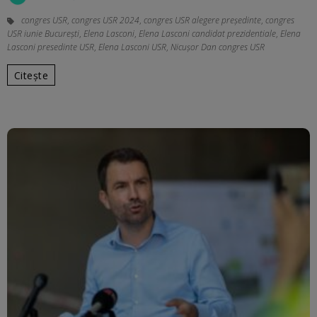
congres USR
,
congres USR 2024
,
congres USR alegere președinte
,
congres
USR iunie București
,
Elena Lasconi
,
Elena Lasconi candidat prezidentiale
,
Elena
Lasconi presedinte USR
,
Elena Lasconi USR
,
Nicușor Dan congres USR
Citește