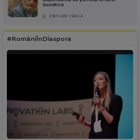
Sovietice
EMILIAN ISAILĂ
#RomâniÎnDiaspora