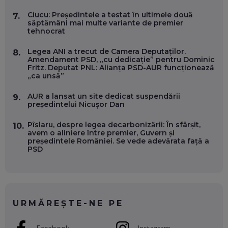
VERTICALE FĂRĂ PĂMÂNT
EP. 54
Ciucu: Președintele a testat în ultimele două
7.
săptămâni mai multe variante de premier
tehnocrat
VALENTIN VANCEA, CEO AL PATRIA BANK: AUTOMATIZĂM
PROCESE, DAR CE FACEM CÂND PICĂ BAZA DE DATE, LA
Legea ANI a trecut de Camera Deputaților.
8.
INSTITUȚIILE STATULUI?
Amendament PSD, „cu dedicație” pentru Dominic
EP. 53
Fritz. Deputat PNL: Alianța PSD-AUR funcționează
„ca unsă”
VOICU OPREAN (AROBS): CUM CONSTRUIEȘTI O COMPANIE
AUR a lansat un site dedicat suspendării
9.
GLOBALĂ, FĂRĂ SĂ PIERZI LEGĂTURA CU COMUNITATEA
președintelui Nicușor Dan
TA LOCALĂ - ȘI CE SĂ DAI ÎNAPOI
EP. 52
Pîslaru, despre legea decarbonizării: În sfârșit,
10.
avem o aliniere între premier, Guvern și
ROBERT GRAUR, FOMO: SPEAKERUL PE SCENĂ, INVITATUL
președintele României. Se vede adevărata față a
ÎN SALĂ, DAR ÎNVĂȚĂM UNII DE LA CEILALȚI. VIN JASON
PSD
DERULO, STEVEN BARTLETT ȘI ALȚI PESTE 60 DE
ANTREPRENORI
EP. 51
RADU MOȚOC, TECHSOUP: O TREIME DINTRE
PARTICIPANȚII LA DEZBATERILE DE PE REȚELE SOCIALE
URMĂREȘTE-NE PE
ȚIPĂ, CU FEȚELE ACOPERITE. CUM ÎNVĂȚĂM SĂ DISCUTĂM
ȘI SĂ DECIDEM
EP. 50