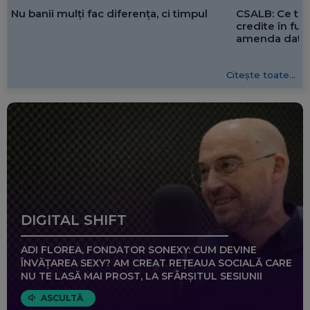
CSALB: Ce tre
Nu banii mulți fac diferența, ci timpul
credite în f
amenda dată 
Citește toate...
DIGITAL SHIFT
ADI FLOREA, FONDATOR SONEXY: CUM DEVINE
ÎNVĂȚAREA SEXY? AM CREAT REȚEAUA SOCIALĂ CARE
NU TE LASĂ MAI PROST, LA SFÂRȘITUL SESIUNII
ASCULTĂ