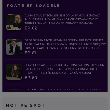
TOATE EPISOADELE
ALINA SAVA, SPECIALIST SENIOR LA BANCA MONDIALĂ:
BUCUREȘTIUL E CA HELSINKI! PE CEI DEZAVANTAJAȚI
TREBUIE SĂ-I AJUTĂM, CA SĂ CREASCĂ ROMÂNIA
EP. 62
GEORGE PANAINTE, ALTAMIRA SOFTWARE: INTELIGENȚA
ARTIFICIALĂ NU ÎȚI REZOLVĂ BUSINESS-UL! UNDE GREȘESC
FIRMELE CARE SE GRĂBESC SĂ CUMPERE TEHNOLOGIE
EP. 61
FLAVIA HUSAR, COFONDATOARE INNOVATION LABS: CUM
FACI PASUL DE LA STUDENT LA VIITOR FONDATOR DE
START-UP TECH, ÎN NUMAI CÂTEVA SĂPTĂMÂNI
EP. 60
COSMIN BOȚOROGA, DATA SWEEP: EȘTI LA FACULTATE?
CE SĂ FOLOSEȘTI, CÂND ÎȚI TREBUIE CEVA MAI PRECIS CA
CHATGPT
EP. 59
HOT PE SPOT