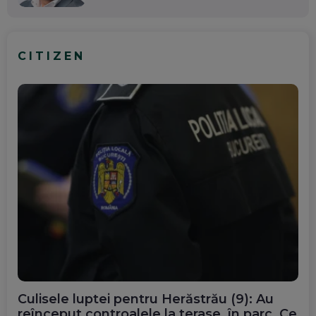
CITIZEN
Culisele luptei pentru Herăstrău (9): Au
reînceput controalele la terase, în parc. Ce