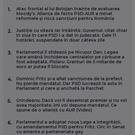
MARIO GHENEA, COFONDATOR WORKFLOW TIME: CUM
Atac frontal al lui Bolojan înainte de evaluarea
1.
FOLOSEȘTI TEHNOLOGIA CA SĂ FII MAI BUN LA JOB. ȘI CUM
Moody’s: Alianța de facto PSD-AUR a minat
SE VA SCHIMBA MUNCA, ÎN URMĂTORII ANI
reformele și riscă sancțiuni pentru România
EP. 58
Justiție cu viteză rar întâlnită: Guvernul, citat chiar
2.
în ziua în care PSD l-a dat în judecată. Cele 11
MARIUS PAȘCULEA, COFONDATOR AL KULTH: CUM
hotărâri, suspendate în doar câteva zile
FOLOSEȘTI TEHNOLOGIA CA SĂ ÎȚI DESCHIZI DRUMUL
CĂTRE ARTĂ, LA NIVEL GLOBAL
EP. 57
Parlamentul îl sfidează pe Nicușor Dan. Legea
3.
care amână închiderea centralelor pe cărbune a
fost adoptată. Pîslaru: Granturi de 5 miliarde de
euro ar putea fi blocate
ANDREI AVĂDANEI, BIT SENTINEL: CUM ÎȚI PROTEJEZI
EFICIENT VIAȚA ONLINE. ȘI CARE SUNT PRIMII PAȘI ÎNTR-O
CARIERĂ DE „HACKER CU PERMIS”
Dominic Fritz și-a aflat sancțiunea de la prefect.
4.
EP. 56
Nu pierde mandatul. Dar PSD lucrează la asta în
Parlament și cere și anchetă la Parchet
DOINA VÎLCEANU, CONTENTSPEED: VREI SUCCES ONLINE?
Grindeanu: Dacă voi fi desemnat premier și nu voi
5.
ÎNVAȚĂ AEO ȘI GEO!
avea majoritate, îmi voi depune mandatul. Ce
spune de o alianță cu AUR (Video)
EP. 55
Parlamentul a adoptat noua Lege a integrității,
6.
cu amendamentul PSD pentru Fritz. Circ în Senat
OLIVIU MATEI, HOLISUN: SOFTWARE DE LA CLUJ PENTRU
cu amante și parteneriate gay
WASHINGTON, OCHELARI INTELIGENȚI ȘI FERME