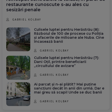
restaurante cunoscute s-au ales cu
sesizări penale
GABRIEL KOLBAY
Culisele luptei pentru Herăstrău (8):
Războiul de 100 de procese cu Poliția
și afacerile de milioane ale Nuba. Cine
încasează banii
GABRIEL KOLBAY
Culisele luptei pentru Herăstrău (7):
Dani Oțil, printre beneficiarii
„circuitului de avizare”
GABRIEL KOLBAY
Ai parcat și n-ai plătit? Mai puține
sancțiuni decât în anii din urmă. Dar e
mai greu să scapi! Unde se duc banii
GABRIEL KOLBAY