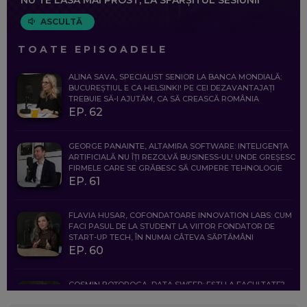
ASCULTĂ
TOATE EPISOADELE
ALINA SAVA, SPECIALIST SENIOR LA BANCA MONDIALĂ:
BUCUREȘTIUL E CA HELSINKI! PE CEI DEZAVANTAJAȚI
TREBUIE SĂ-I AJUTĂM, CA SĂ CREASCĂ ROMÂNIA
EP. 62
GEORGE PANAINTE, ALTAMIRA SOFTWARE: INTELIGENȚA
ARTIFICIALĂ NU ÎȚI REZOLVĂ BUSINESS-UL! UNDE GREȘESC
FIRMELE CARE SE GRĂBESC SĂ CUMPERE TEHNOLOGIE
EP. 61
FLAVIA HUSAR, COFONDATOARE INNOVATION LABS: CUM
FACI PASUL DE LA STUDENT LA VIITOR FONDATOR DE
START-UP TECH, ÎN NUMAI CÂTEVA SĂPTĂMÂNI
EP. 60
COSMIN BOȚOROGA, DATA SWEEP: EȘTI LA FACULTATE?
CE SĂ FOLOSEȘTI, CÂND ÎȚI TREBUIE CEVA MAI PRECIS CA
CHATGPT