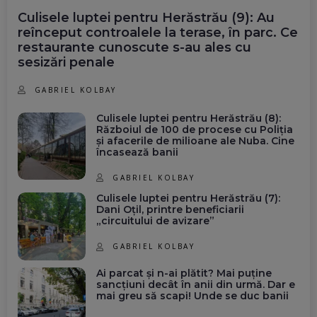
Culisele luptei pentru Herăstrău (9): Au
reînceput controalele la terase, în parc. Ce
restaurante cunoscute s-au ales cu
sesizări penale
GABRIEL KOLBAY
Culisele luptei pentru Herăstrău (8):
Războiul de 100 de procese cu Poliția
și afacerile de milioane ale Nuba. Cine
încasează banii
GABRIEL KOLBAY
Culisele luptei pentru Herăstrău (7):
Dani Oțil, printre beneficiarii
„circuitului de avizare”
GABRIEL KOLBAY
Ai parcat și n-ai plătit? Mai puține
sancțiuni decât în anii din urmă. Dar e
mai greu să scapi! Unde se duc banii