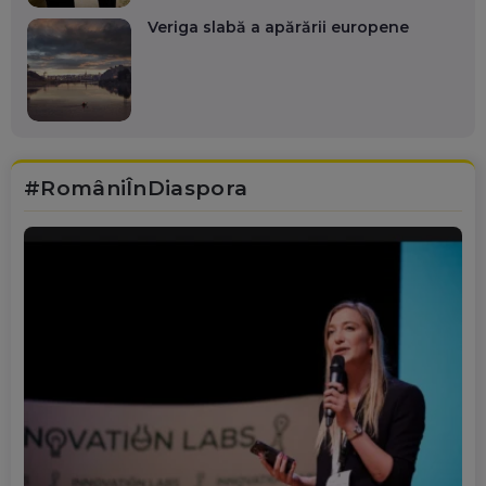
Veriga slabă a apărării europene
#RomâniÎnDiaspora