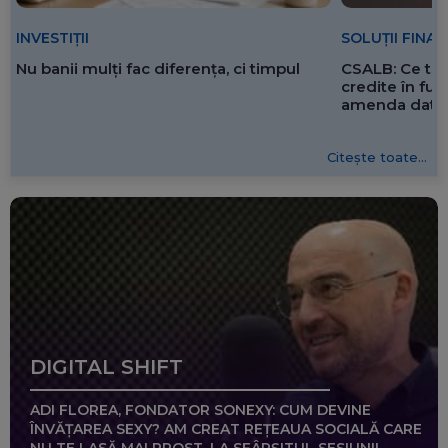
SOLUȚII FINA
INVESTIȚII
CSALB: Ce tre
Nu banii mulți fac diferența, ci timpul
credite în f
amenda dată 
Citește toate...
DIGITAL SHIFT
ADI FLOREA, FONDATOR SONEXY: CUM DEVINE
ÎNVĂȚAREA SEXY? AM CREAT REȚEAUA SOCIALĂ CARE
NU TE LASĂ MAI PROST, LA SFÂRȘITUL SESIUNII