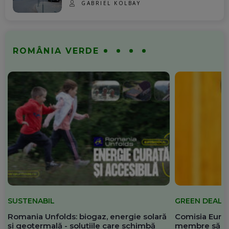
GABRIEL KOLBAY
ROMÂNIA VERDE
SUSTENABIL
GREEN DEAL
Romania Unfolds: biogaz, energie solară
Comisia Europ
și geotermală - soluțiile care schimbă
membre să re