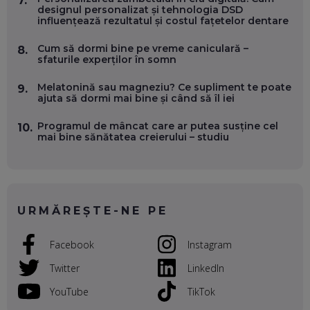
7.
designul personalizat și tehnologia DSD
OLIVIU MATEI, HOLISUN: SOFTWARE DE LA CLUJ PENTRU
influențează rezultatul și costul fațetelor dentare
WASHINGTON, OCHELARI INTELIGENȚI ȘI FERME
VERTICALE FĂRĂ PĂMÂNT
Cum să dormi bine pe vreme caniculară –
8.
EP. 54
sfaturile experților în somn
Melatonină sau magneziu? Ce supliment te poate
VALENTIN VANCEA, CEO AL PATRIA BANK: AUTOMATIZĂM
9.
ajuta să dormi mai bine și când să îl iei
PROCESE, DAR CE FACEM CÂND PICĂ BAZA DE DATE, LA
INSTITUȚIILE STATULUI?
EP. 53
Programul de mâncat care ar putea susține cel
10.
mai bine sănătatea creierului – studiu
VOICU OPREAN (AROBS): CUM CONSTRUIEȘTI O COMPANIE
GLOBALĂ, FĂRĂ SĂ PIERZI LEGĂTURA CU COMUNITATEA
TA LOCALĂ - ȘI CE SĂ DAI ÎNAPOI
EP. 52
URMĂREȘTE-NE PE
ROBERT GRAUR, FOMO: SPEAKERUL PE SCENĂ, INVITATUL
ÎN SALĂ, DAR ÎNVĂȚĂM UNII DE LA CEILALȚI. VIN JASON
Facebook
Instagram
DERULO, STEVEN BARTLETT ȘI ALȚI PESTE 60 DE
ANTREPRENORI
EP. 51
Twitter
LinkedIn
YouTube
TikTok
RADU MOȚOC, TECHSOUP: O TREIME DINTRE
PARTICIPANȚII LA DEZBATERILE DE PE REȚELE SOCIALE