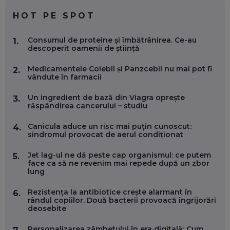
EP. 59
HOT PE SPOT
MARIO GHENEA, COFONDATOR WORKFLOW TIME: CUM
Consumul de proteine și îmbătrânirea. Ce-au
1.
FOLOSEȘTI TEHNOLOGIA CA SĂ FII MAI BUN LA JOB. ȘI CUM
descoperit oamenii de știință
SE VA SCHIMBA MUNCA, ÎN URMĂTORII ANI
EP. 58
Medicamentele Colebil și Panzcebil nu mai pot fi
2.
vândute în farmacii
MARIUS PAȘCULEA, COFONDATOR AL KULTH: CUM
FOLOSEȘTI TEHNOLOGIA CA SĂ ÎȚI DESCHIZI DRUMUL
Un ingredient de bază din Viagra oprește
3.
CĂTRE ARTĂ, LA NIVEL GLOBAL
răspândirea cancerului – studiu
EP. 57
Canicula aduce un risc mai puțin cunoscut:
4.
sindromul provocat de aerul condiționat
ANDREI AVĂDANEI, BIT SENTINEL: CUM ÎȚI PROTEJEZI
EFICIENT VIAȚA ONLINE. ȘI CARE SUNT PRIMII PAȘI ÎNTR-O
Jet lag-ul ne dă peste cap organismul: ce putem
5.
CARIERĂ DE „HACKER CU PERMIS”
face ca să ne revenim mai repede după un zbor
EP. 56
lung
Rezistența la antibiotice crește alarmant în
6.
DOINA VÎLCEANU, CONTENTSPEED: VREI SUCCES ONLINE?
rândul copiilor. Două bacterii provoacă îngrijorări
ÎNVAȚĂ AEO ȘI GEO!
deosebite
EP. 55
Personalizarea zâmbetului în era digitală: Cum