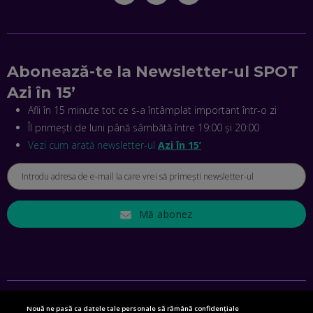
MIHAI CEPOI, JOBFUL: SCHIMBĂM MODUL ÎN CARE APLICI
LA JOB! CUM DEMONSTREZI ABILITĂȚI ȘI CÂȘTIGI PREMII
EP. 45
Abonează-te la Newsletter-ul SPOT
Azi în 15’
ANTONIO ENACHE, SENSE4FIT: CUM TE AJUTĂ
TEHNOLOGIA SĂ FACI SPORT, SĂ FII MAI COMPETITIV ȘI SĂ
Afli în 15 minute tot ce s-a întâmplat important într-o zi
CÂȘTIGI
Îl primești de luni până sâmbătă între 19:00 și 20:00
EP. 44
Vezi cum arată newsletter-ul
Azi în 15’
CRISTIAN GROZEA, BEEFAST: PREGĂTIM CEL MAI BUN
DISPECERAT AUTOMAT DE PE PIAȚĂ! CUM POATE
REVOLUȚIONA LIVRĂRILE RAPIDE, DIN ROMÂNIA PÂNĂ ÎN
ASIA
EP. 43
Mă abonez
ANDREI NICOARĂ, EXPERT ÎN E-GUVERNARE: N-O SĂ NE
MAI MEARGĂ PREA MULT CU MANȚOGĂRII! DACĂ NU NE
RESPECTĂM OBLIGAȚIILE EUROPENE, VOM AVEA
PROBLEME
EP. 42
Nouă ne pasă ca datele tale personale să rămână confidențiale