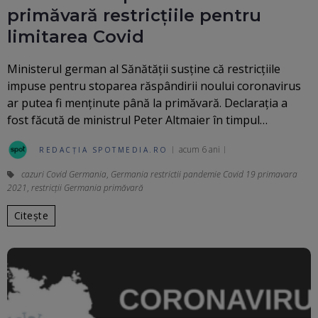
primăvară restricțiile pentru
limitarea Covid
Ministerul german al Sănătății susține că restricțiile
impuse pentru stoparea răspândirii noului coronavirus
ar putea fi menținute până la primăvară. Declarația a
fost făcută de ministrul Peter Altmaier în timpul…
acum 6 ani
REDACȚIA SPOTMEDIA.RO
cazuri Covid Germania
,
Germania restrictii pandemie Covid 19 primavara
2021
,
restricții Germania primăvară
Citește