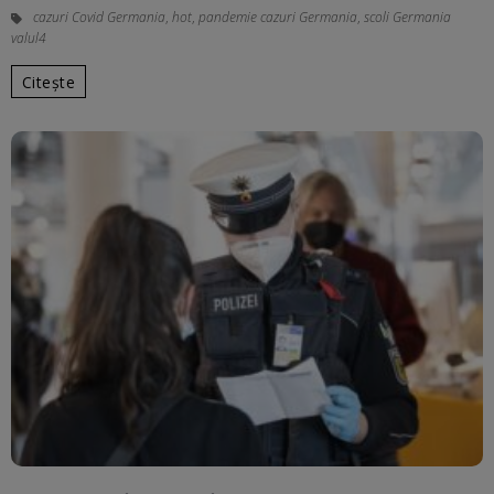
cazuri Covid Germania
,
hot
,
pandemie cazuri Germania
,
scoli Germania
valul4
Citește