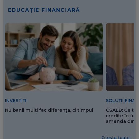
EDUCAȚIE FINANCIARĂ
SOLUȚII FINA
INVESTIȚII
CSALB: Ce tre
Nu banii mulți fac diferența, ci timpul
credite în f
amenda dată 
Citește toate...