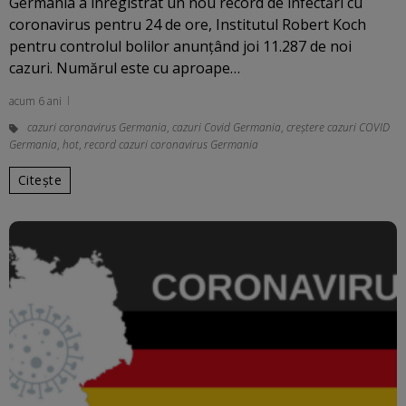
Germania a înregistrat un nou record de infectări cu
coronavirus pentru 24 de ore, Institutul Robert Koch
pentru controlul bolilor anunţând joi 11.287 de noi
cazuri. Numărul este cu aproape…
acum 6 ani
cazuri coronavirus Germania
,
cazuri Covid Germania
,
creștere cazuri COVID
Germania
,
hot
,
record cazuri coronavirus Germania
Citește