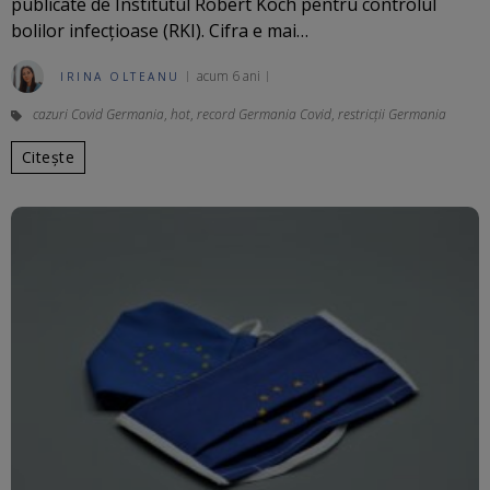
publicate de Institutul Robert Koch pentru controlul
bolilor infecţioase (RKI). Cifra e mai…
acum 6 ani
IRINA OLTEANU
cazuri Covid Germania
,
hot
,
record Germania Covid
,
restricții Germania
Citește