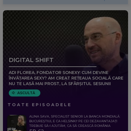
DIGITAL SHIFT
ADI FLOREA, FONDATOR SONEXY: CUM DEVINE
ÎNVĂȚAREA SEXY? AM CREAT REȚEAUA SOCIALĂ CARE
NU TE LASĂ MAI PROST, LA SFÂRȘITUL SESIUNII
ASCULTĂ
TOATE EPISOADELE
ALINA SAVA, SPECIALIST SENIOR LA BANCA MONDIALĂ:
BUCUREȘTIUL E CA HELSINKI! PE CEI DEZAVANTAJAȚI
TREBUIE SĂ-I AJUTĂM, CA SĂ CREASCĂ ROMÂNIA