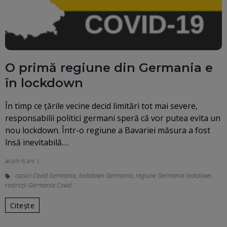
O primă regiune din Germania e
în lockdown
În timp ce ţările vecine decid limitări tot mai severe,
responsabilii politici germani speră că vor putea evita un
nou lockdown. Într-o regiune a Bavariei măsura a fost
însă inevitabilă.…
acum 6 ani
cazuri Covid Germania
,
lockdown Germania
,
regiune Germania lockdown
,
restricții Germania Covid
Citește