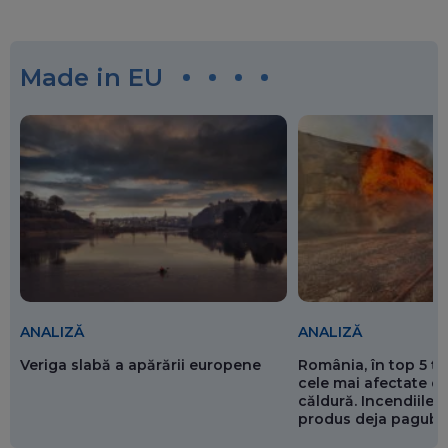
Made in EU
ANALIZĂ
ANALIZĂ
Veriga slabă a apărării europene
România, în top 5 ț
cele mai afectate de
căldură. Incendiile ș
produs deja pagube
miliarde de euro