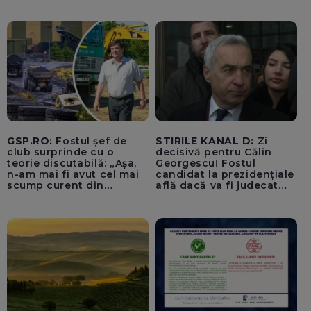
Parchetul de pe lângă
Înalta Curte de Casație și
Justiție de Adrian
Băzăvan și Asociația
„Lupii Tricolori”
GSP.RO:
Fostul șef de
STIRILE KANAL D:
Zi
club surprinde cu o
decisivă pentru Călin
teorie discutabilă: „Așa,
Georgescu! Fostul
n-am mai fi avut cel mai
candidat la prezidențiale
scump curent din
află dacă va fi judecat
Uniunea Europeană”
pentru tentativă de
lovitură de stat