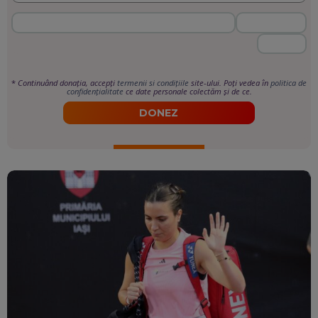
*
Continuând donația, accepți
termenii si condițiile
site-ului. Poți vedea în
politica de
confidențialitate
ce date personale colectăm și de ce.
DONEZ