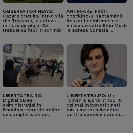
OBSERVATOR NEWS:
ANTI-FAKE:
Fact-
Cazare gratuită într-o vilă
checking-ul săptămânii:
din Toscana, la câteva
Acuzații neîntemeiate
minute de plajă. Ce
emise de către Elon Musk
trebuie să faci în schimb
la adresa Comisiei
Europene despre oferta
unui „acord secret”
pentru instaurarea
„cenzurii” pe platforma X
LIBERTATEA.RO:
LIBERTATEA.RO:
Un
Digitalizarea
român a ajuns în top 10
administrației în
cei mai inovatori tineri
România: cererile online
din lume cu o invenție
se completează pe
pentru oamenii care nu
calculatoarele de la
văd: „Are o misiune
ghișee
clară”