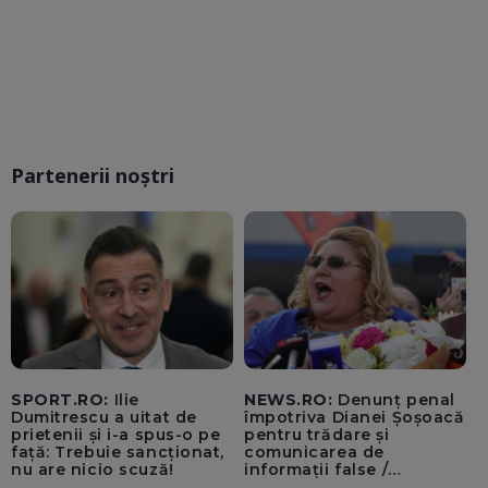
Partenerii noștri
SPORT.RO:
Ilie
NEWS.RO:
Denunț penal
Dumitrescu a uitat de
împotriva Dianei Șoșoacă
prietenii și i-a spus-o pe
pentru trădare și
față: Trebuie sancționat,
comunicarea de
nu are nicio scuză!
informații false /
Documentul, depus la