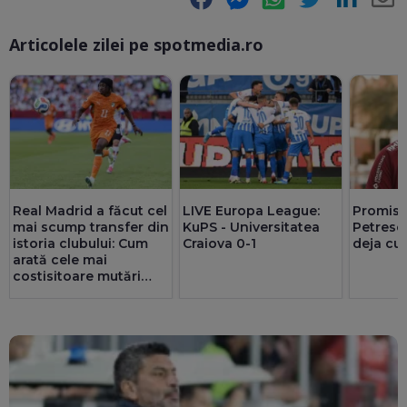
Articolele zilei pe spotmedia.ro
Ma
Real Madrid a făcut cel
LIVE
Europa League:
Promisi
mai scump transfer din
KuPS - Universitatea
Petrescu
istoria clubului: Cum
Craiova 0-1
deja cu
arată cele mai
costisitoare mutări
făcute vreodată