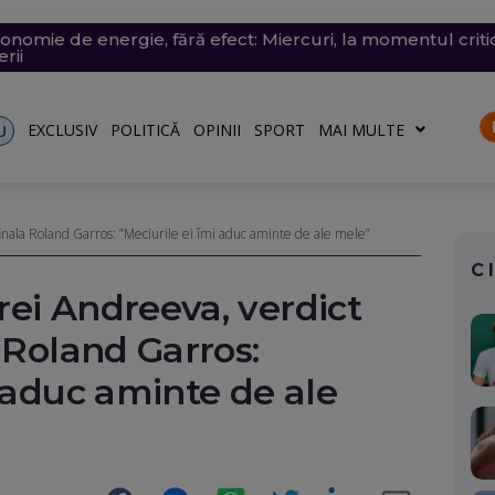
conomie de energie, fără efect: Miercuri, la momentul criti
v exploziv a perturbat traficul pe aeroportul Leipzig, un c
vramescu, într-un dosar de pornografie infantilă. Explicația 
tenera lui Nicușor Dan, și-a publicat declarațiile de avere 
 mare, în dreptul unei plaje din Mamaia (Video). Aparatul v
rii
turile către Ucraina. Rusia, principalul suspect
riu are la Dacia
EXCLUSIV
POLITICĂ
OPINII
SPORT
MAI MULTE
U
inala Roland Garros: ”Meciurile ei îmi aduc aminte de ale mele”
C
ei Andreeva, verdict
 Roland Garros:
i aduc aminte de ale