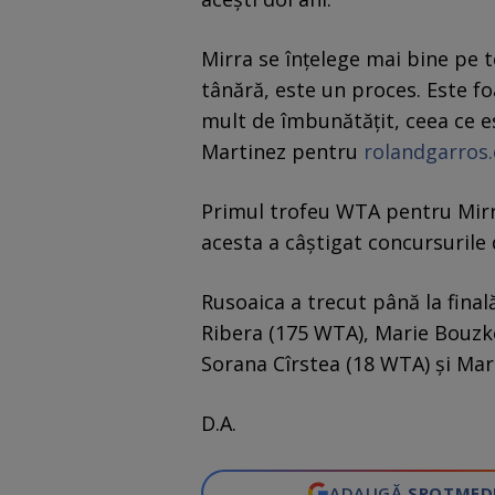
Mirra se înțelege mai bine pe t
tânără, este un proces. Este fo
mult de îmbunătățit, ceea ce es
Martinez pentru
rolandgarros
Primul trofeu WTA pentru Mirra 
acesta a câștigat concursurile d
Rusoaica a trecut până la fina
Ribera (175 WTA), Marie Bouzko
Sorana Cîrstea (18 WTA) și Mar
D.A.
ADAUGĂ
SPOTMED