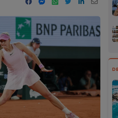
Facebook
Messenger
WhatsApp
Twitter
LinkedIn
E-
Mail
D