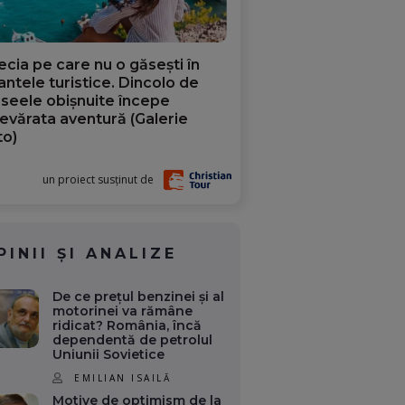
ecia pe care nu o găsești în
iantele turistice. Dincolo de
aseele obișnuite începe
evărata aventură (Galerie
to)
un proiect susținut de
PINII ȘI ANALIZE
De ce prețul benzinei și al
motorinei va rămâne
ridicat? România, încă
dependentă de petrolul
Uniunii Sovietice
EMILIAN ISAILĂ
Motive de optimism de la