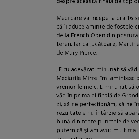
despre această finală de top d
Meci care va începe la ora 16 
că îi aduce aminte de fostele ei
de la French Open din postura
teren. Iar ca jucătoare, Martine
de Mary Pierce.
„E cu adevărat minunat să văd a
Meciurile Mirrei îmi amintesc d
vremurile mele. E minunat să o 
văd în prima ei finală de Gran
zi, să ne perfecționăm, să ne 
rezultatele nu întârzie să apar
bună din toate punctele de vede
puternică și am avut mult mai 
acești doi ani.