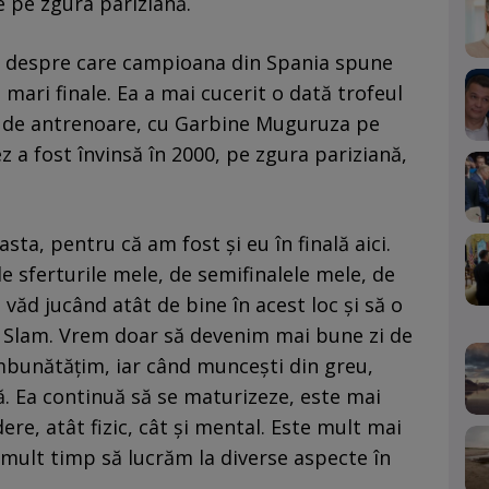
e pe zgura pariziană.
și despre care campioana din Spania spune
 mari finale. Ea a mai cucerit o dată trofeul
 de antrenoare, cu Garbine Muguruza pe
z a fost învinsă în 2000, pe zgura pariziană,
sta, pentru că am fost și eu în finală aici.
e sferturile mele, de semifinalele mele, de
văd jucând atât de bine în acest loc și să o
d Slam. Vrem doar să devenim mai bune zi de
îmbunătățim, iar când muncești din greu,
ă. Ea continuă să se maturizeze, este mai
re, atât fizic, cât și mental. Este mult mai
mult timp să lucrăm la diverse aspecte în