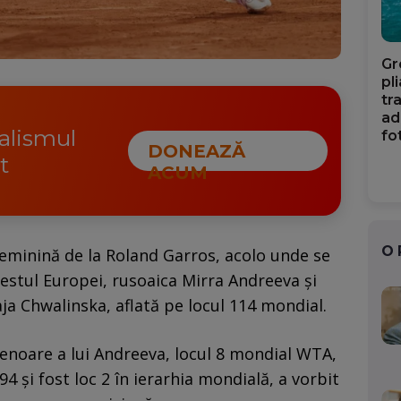
Gr
pl
tr
ad
nalismul
fo
DONEAZĂ
t
ACUM
O
eminină de la Roland Garros, acolo unde se
 estul Europei, rusoaica Mirra Andreeva și
ja Chwalinska, aflată pe locul 114 mondial.
enoare a lui Andreeva, locul 8 mondial WTA,
 și fost loc 2 în ierarhia mondială, a vorbit