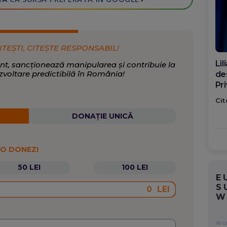
ITEȘTI, CITEȘTE RESPONSABIL!
Di
nt, sancționează manipularea și contribuie la
zvoltare predictibilă în România!
ca
po
Cit
DONAȚIE UNICĂ
 O DONEZI
50 LEI
100 LEI
E
S
LEI
W