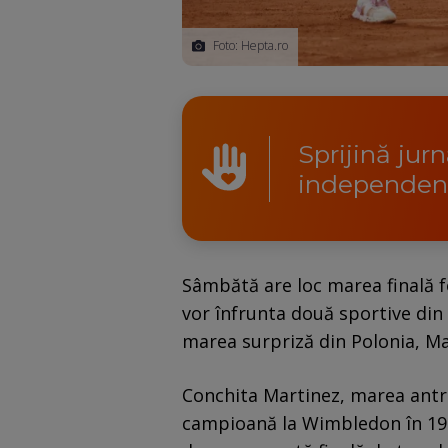
Foto: Hepta.ro
Sprijină jur
independen
Sâmbătă are loc marea finală f
vor înfrunta două sportive din
marea surpriză din Polonia, Ma
Conchita Martinez, marea antr
campioană la Wimbledon în 1994