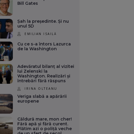
Bill Gates
Șah la președinte. Și nu
unul 5D
EMILIAN ISAILĂ
Cu ce s-a întors Lazurca
de la Washington
Adevăratul bilanț al vizitei
lui Zelenski la
Washington. Realizări și
întrebări fără răspuns
IRINA OLTEANU
Veriga slabă a apărării
europene
Căldură mare, mon cher!
Fără apă și fără curent.
Plătim azi o poliță veche
de un sfert de secol