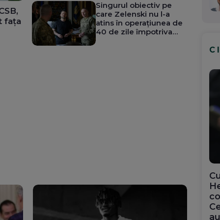
Singurul obiectiv pe
FCSB,
care Zelenski nu l-a
t fața
atins în operațiunea de
40 de zile împotriva
Rusiei
C
Cu
He
co
Ce
au