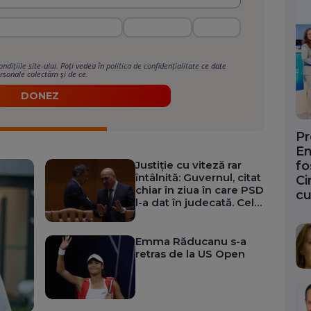
ondițiile
site-ului. Poți vedea în
politica de confidențialitate
ce date
rsonale colectăm și de ce.
DONEZ
Pr
En
Justiție cu viteză rar
fo
întâlnită: Guvernul, citat
Ci
chiar în ziua în care PSD
cu
l-a dat în judecată. Cele
11 hotărâri, suspendate
în doar câteva zile
Emma Răducanu s-a
retras de la US Open