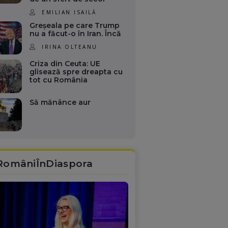
EMILIAN ISAILĂ
Greșeala pe care Trump
nu a făcut-o în Iran. Încă
IRINA OLTEANU
Criza din Ceuta: UE
glisează spre dreapta cu
tot cu România
Să mănânce aur
RomâniÎnDiaspora