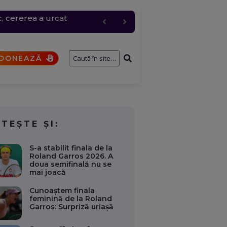
c, cererea a urcat
entru logistic cheie
fostului consilier
și de interese. Ce case,
a fi analizat de SRI
DONEAZĂ
ITEȘTE ȘI:
S-a stabilit finala de la
Roland Garros 2026. A
doua semifinală nu se
mai joacă
Cunoaștem finala
feminină de la Roland
Garros: Surpriză uriașă