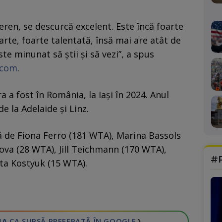
eren, se descurcă excelent. Este încă foarte
arte, foarte talentată, însă mai are atât de
te minunat să știi și să vezi”, a spus
.com
.
a fost în România, la Iași în 2024. Anul
e la Adelaide și Linz.
lă de Fiona Ferro (181 WTA), Marina Bassols
va (28 WTA), Jill Teichmann (170 WTA),
#
ta Kostyuk (15 WTA).
›
IA
CA SURSĂ PREFERATĂ
ÎN GOOGLE