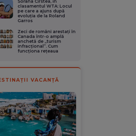
Sorana Cîrstea, în
clasamentul WTA: Locul
pe care a ajuns după
evoluția de la Roland
Garros
Zeci de români arestați în
Canada într-o amplă
anchetă de „turism
infracțional”. Cum
funcționa rețeaua
ESTINAȚII VACANȚĂ