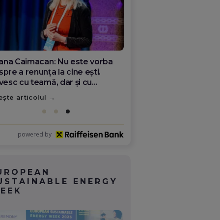
ana Olar, românca de la Google
re demonstrează că diaspora
ate schimba România
ește articolul
powered by
UROPEAN
USTAINABLE ENERGY
EEK