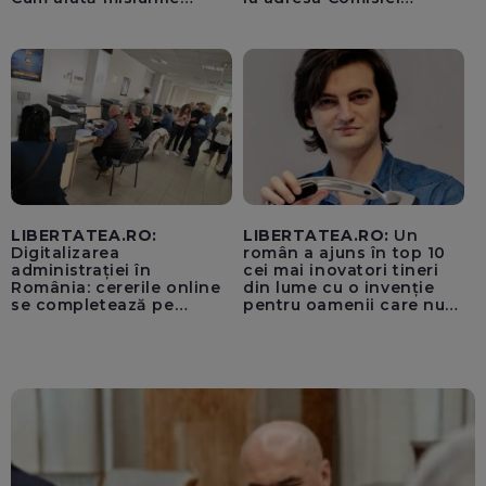
piloților de F-16
Europene despre oferta
unui „acord secret”
pentru instaurarea
„cenzurii” pe platforma X
LIBERTATEA.RO:
LIBERTATEA.RO:
Un
Digitalizarea
român a ajuns în top 10
administrației în
cei mai inovatori tineri
România: cererile online
din lume cu o invenție
se completează pe
pentru oamenii care nu
calculatoarele de la
văd: „Are o misiune
ghișee
clară”