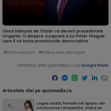
Omul înlăturat de Orbán va deveni președintele
Ungariei. O alegere curajoasă a lui Péter Magyar,
care îi va testa promisiunile democratice
Moldova gazprom
Moldova stare urgenţă gaze
Urmărește știrile spotmedia.ro și pe
Google News
Facebook
Messenger
WhatsApp
Twitter
LinkedIn
E-
Articolele zilei pe spotmedia.ro
Ma
Legea există, femeile tot lipsesc din
conducerea companiilor. Statul se