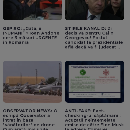
GSP.RO:
„Gata, e
STIRILE KANAL D:
Zi
INUMAN!” » Ioan Andone
decisivă pentru Călin
cere 3 măsuri URGENTE
Georgescu! Fostul
în România
candidat la prezidențiale
află dacă va fi judecat
pentru tentativă de
lovitură de stat
OBSERVATOR NEWS:
O
ANTI-FAKE:
Fact-
echipă Observator a
checking-ul săptămânii:
intrat în baza
Acuzații neîntemeiate
"vânătorilor" de drone.
emise de către Elon Musk
Cum arată misiunile
la adresa Comisiei