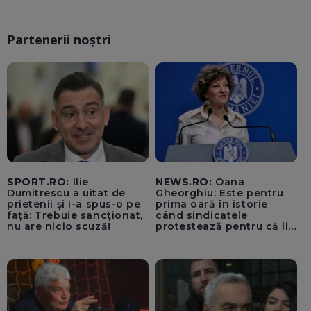
Partenerii noștri
SPORT.RO:
Ilie
NEWS.RO:
Oana
Dumitrescu a uitat de
Gheorghiu: Este pentru
prietenii și i-a spus-o pe
prima oară în istorie
față: Trebuie sancționat,
când sindicatele
nu are nicio scuză!
protestează pentru că li
se vor mări salariile / PSD
se comportă precum
copiii din curtea școlii
care fac bullying