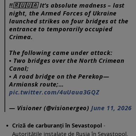
‼️🇷🇺🇺🇦 It’s absolute madness – last
night, the Armed Forces of Ukraine
launched strikes on four bridges at the
entrance to temporarily occupied
Crimea.
The following came under attack:
▪️ Two bridges over the North Crimean
Canal;
▪️ A road bridge on the Perekop—
Armiansk route;…
pic.twitter.com/4uUaua3GQZ
— Visioner (@visionergeo)
June 11, 2026
Criză de carburanți în Sevastopol
-
Autoritățile instalate de Rusia în Sevastopol,