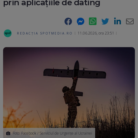
prin aplicațiile de dating
Facebook
Messenger
WhatsApp
Twitter
LinkedIn
E-
11.06.2026, ora 23:51
REDACȚIA SPOTMEDIA.RO
Ma
Foto: Facebook / Serviciul de Urgențe al Ucrainei