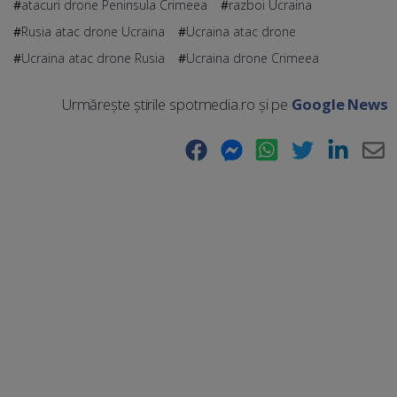
atacuri drone Peninsula Crimeea
razboi Ucraina
Rusia atac drone Ucraina
Ucraina atac drone
Ucraina atac drone Rusia
Ucraina drone Crimeea
Urmărește știrile spotmedia.ro și pe
Google News
Facebook
Messenger
WhatsApp
Twitter
LinkedIn
E-
Ma