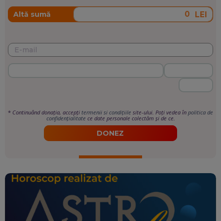
LEI
Altă sumă
*
Continuând donația, accepți
termenii si condițiile
site-ului. Poți vedea în
politica de
confidențialitate
ce date personale colectăm și de ce.
DONEZ