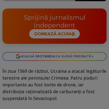
Sprijină jurnalismul
independent
DONEAZĂ ACUM
›
ADAUGĂ
SPOTMEDIA
CA SURSĂ PREFERATĂ
În ziua 1569 de război, Ucraina a atacat legăturile
terestre ale peninsulei Crimeea. Patru poduri
importante au fost lovite de drone, iar
distribuția raționalizată de carburanți a fost
suspendată în Sevastopol.