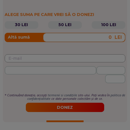
ALEGE SUMA PE CARE VREI SĂ O DONEZI
30 LEI
50 LEI
100 LEI
LEI
Altă sumă
*
Continuând donația, accepți
termenii si condițiile
site-ului. Poți vedea în
politica de
confidențialitate
ce date personale colectăm și de ce.
DONEZ