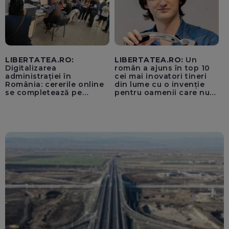
LIBERTATEA.RO:
LIBERTATEA.RO:
Un
Digitalizarea
român a ajuns în top 10
administrației în
cei mai inovatori tineri
România: cererile online
din lume cu o invenție
se completează pe
pentru oamenii care nu
calculatoarele de la
văd: „Are o misiune
ghișee
clară”