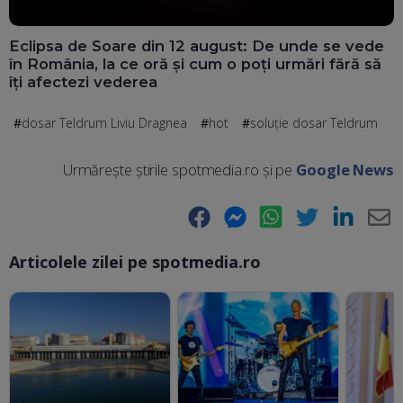
Eclipsa de Soare din 12 august: De unde se vede
în România, la ce oră și cum o poți urmări fără să
îți afectezi vederea
dosar Teldrum Liviu Dragnea
hot
soluție dosar Teldrum
Urmărește știrile spotmedia.ro și pe
Google News
Facebook
Messenger
WhatsApp
Twitter
LinkedIn
E-
Articolele zilei pe spotmedia.ro
Ma