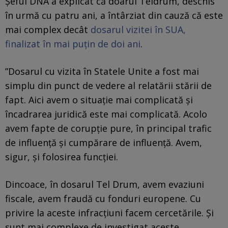
Șeful DNA a explicat că doarul Teldrum, deschis
în urmă cu patru ani, a întârziat din cauză că este
mai complex decât
dosarul vizitei în SUA,
finalizat în mai puțin de doi ani
.
”Dosarul cu vizita în Statele Unite a fost mai
simplu din punct de vedere al relatării stării de
fapt. Aici avem o situație mai complicată și
încadrarea juridică este mai complicată. Acolo
avem fapte de corupție pure, în principal trafic
de influență și cumpărare de influență. Avem,
sigur, și folosirea funcției.
Dincoace, în dosarul Tel Drum, avem evaziuni
fiscale, avem fraudă cu fonduri europene. Cu
privire la aceste infracțiuni facem cercetările. Și
sunt mai complexe de investigat aceste