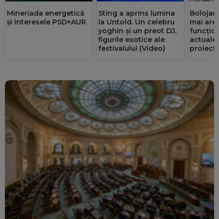
Mineriada energetică
Sting a aprins lumina
Bolojan
și interesele PSD+AUR
la Untold. Un celebru
mai are 
yoghin și un preot DJ,
funcțio
figurile exotice ale
actualel
festivalului (Video)
proiect 
prin ser
Noroc c
redus c
energie
MW