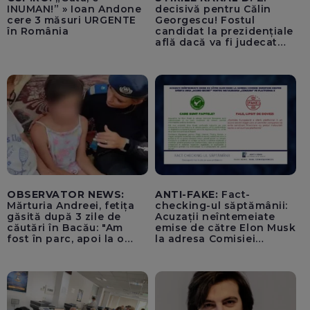
INUMAN!” » Ioan Andone
decisivă pentru Călin
cere 3 măsuri URGENTE
Georgescu! Fostul
în România
candidat la prezidențiale
află dacă va fi judecat
pentru tentativă de
lovitură de stat
OBSERVATOR NEWS:
ANTI-FAKE:
Fact-
Mărturia Andreei, fetița
checking-ul săptămânii:
găsită după 3 zile de
Acuzații neîntemeiate
căutări în Bacău: "Am
emise de către Elon Musk
fost în parc, apoi la o
la adresa Comisiei
fetiță acasă"
Europene despre oferta
unui „acord secret”
pentru instaurarea
„cenzurii” pe platforma X