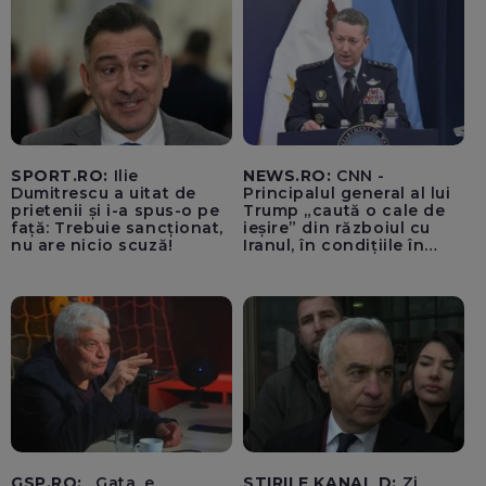
SPORT.RO:
Ilie
NEWS.RO:
CNN -
Dumitrescu a uitat de
Principalul general al lui
prietenii și i-a spus-o pe
Trump „caută o cale de
față: Trebuie sancționat,
ieșire” din războiul cu
nu are nicio scuză!
Iranul, în condițiile în
care opțiunile militare
ale SUA rămân limitate
GSP.RO:
„Gata, e
STIRILE KANAL D:
Zi