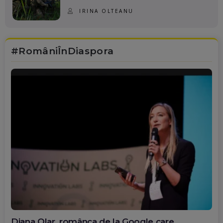
IRINA OLTEANU
#RomâniÎnDiaspora
Diana Olar, românca de la Google care