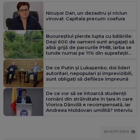
Nicușor Dan, un dezastru și niciun
vinovat. Capitala precum coafura
Bucureștiul pierde lupta cu bălăriile:
Deși 600 de oameni sunt angajați să
aibă grijă de parcurile PMB, iarba se
tunde numai pe 11% din suprafață!
Doar pentru atât sunt bani
De ce Putin şi Lukașenko, doi lideri
autoritari, nepopulari și imprevizibili,
sunt obligați să defileze împreună
De ce vor să se întoarcă studenții
români din străinătate în țara în care
Viorica Dăncilă e recompensată, iar
Andreea Moldovan umilită? Interviu
ADVERTISING