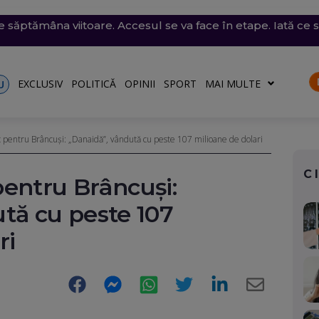
e săptămâna viitoare. Accesul se va face în etape. Iată ce s
emii extreme: 39 de grade la umbră, vijelii de 90 km/h și
 desenat pe o stâncă de pe Transfăgărășan mesajul de iu
ăvești, pe care abia o pornise acum câteva zile
din Thailanda: 8 persoane au fost ucise într-un atac arma
EXCLUSIV
POLITICĂ
OPINII
SPORT
MAI MULTE
U
 pentru Brâncuși: „Danaidă”, vândută cu peste 107 milioane de dolari
C
entru Brâncuși:
tă cu peste 107
ri
Facebook
Messenger
WhatsApp
Twitter
LinkedIn
E-
Mail