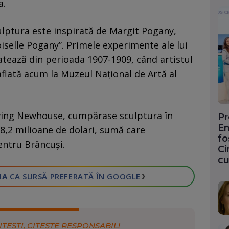
a.
culptura este inspirată de Margit Pogany,
selle Pogany”. Primele experimente ale lui
tează din perioada 1907-1909, când artistul
 aflată acum la Muzeul Național de Artă al
rving Newhouse, cumpărase sculptura în
Pr
En
 18,2 milioane de dolari, sumă care
fo
entru Brâncuși.
Ci
cu
›
IA
CA SURSĂ PREFERATĂ
ÎN GOOGLE
ITEȘTI, CITEȘTE RESPONSABIL!