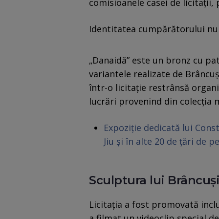
comisioanele casei de licitații,
Identitatea cumpărătorului nu 
„Danaidă” este un bronz cu pati
variantele realizate de Brâncuș
într-o licitație restrânsă organ
lucrări provenind din colecți
Expoziție dedicată lui Cons
Jiu și în alte 20 de țări de 
Sculptura lui Brâncu
Licitația a fost promovată incl
a filmat un videoclip special de