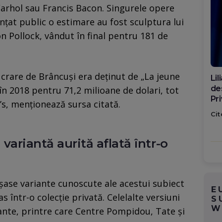
arhol sau Francis Bacon. Singurele opere
nțat public o estimare au fost sculptura lui
n Pollock, vândut în final pentru 181 de
crare de Brâncuși era deținut de „La jeune
Di
ca
 în 2018 pentru 71,2 milioane de dolari, tot
po
e’s, menționează sursa citată.
Cit
 variantă aurită aflată într-o
 șase variante cunoscute ale acestui subiect
E
 într-o colecție privată. Celelalte versiuni
S
W
ante, printre care Centre Pompidou, Tate și