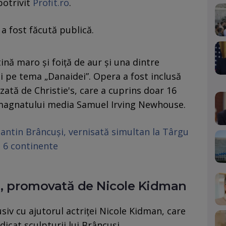
 potrivit
Profit.ro
.
a fost făcută publică.
nă maro și foiță de aur și una dintre
i pe tema „Danaidei”. Opera a fost inclusă
izată de Christie's, care a cuprins doar 16
a magnatului media Samuel Irving Newhouse.
tantin Brâncuși, vernisată simultan la Târgu
pe 6 continente
și, promovată de Nicole Kidman
usiv cu ajutorul actriței Nicole Kidman, care
dicat sculpturii lui Brâncuși.