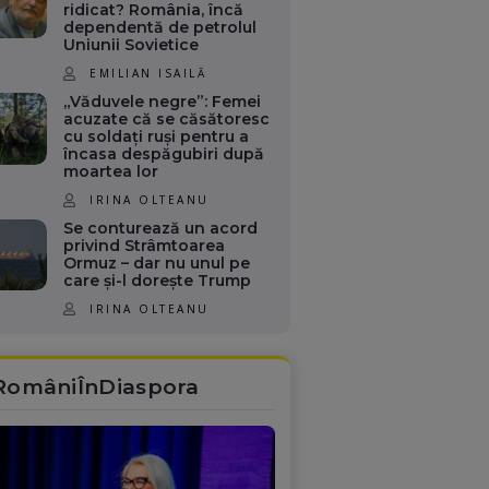
ridicat? România, încă
dependentă de petrolul
Uniunii Sovietice
EMILIAN ISAILĂ
„Văduvele negre”: Femei
acuzate că se căsătoresc
cu soldați ruși pentru a
încasa despăgubiri după
moartea lor
IRINA OLTEANU
Se conturează un acord
privind Strâmtoarea
Ormuz – dar nu unul pe
care și-l dorește Trump
IRINA OLTEANU
RomâniÎnDiaspora