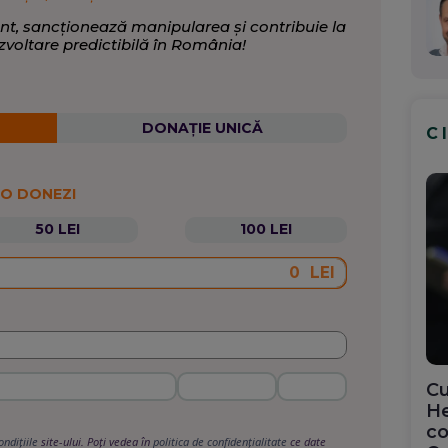
nt, sancționează manipularea și contribuie la
zvoltare predictibilă în România!
DONAȚIE UNICĂ
C
 O DONEZI
50 LEI
100 LEI
LEI
Cu
He
co
ondițiile
site-ului. Poți vedea în
politica de confidențialitate
ce date