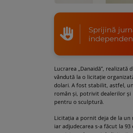
Sprijină jur
independen
Lucrarea „Danaidă”, realizată d
vândută la o licitație organiza
dolari. A fost stabilit, astfel,
român și, potrivit dealerilor ș
pentru o sculptură.
Licitația a pornit deja de la un
iar adjudecarea s-a făcut la 93 