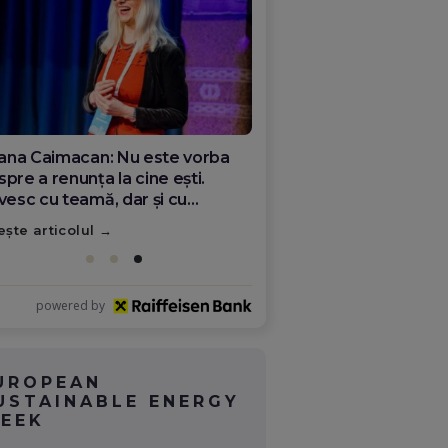
ana Olar, românca de la Google
re demonstrează că diaspora
ate schimba România
ește articolul
powered by
UROPEAN
USTAINABLE ENERGY
EEK