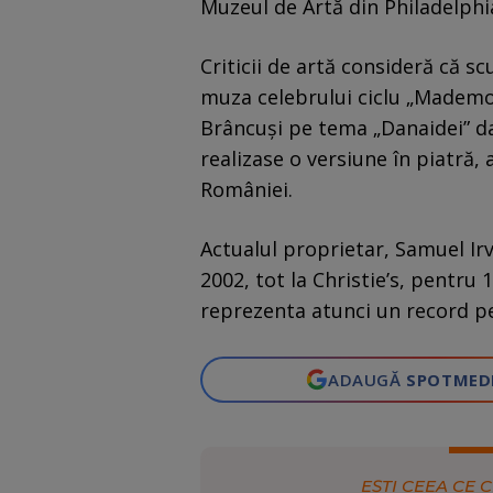
Muzeul de Artă din Philadelphi
Criticii de artă consideră că s
muza celebrului ciclu „Mademoi
Brâncuși pe tema „Danaidei” da
realizase o versiune în piatră,
României.
Actualul proprietar, Samuel I
2002, tot la Christie’s, pentru
reprezenta atunci un record p
ADAUGĂ
SPOTMED
EȘTI CEEA CE C