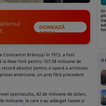
Gr
pl
tr
nalismul
ad
DONEAZĂ
t
fo
ACUM
e Constantin Brâncuși în 1913, a fost
O
tă la New York pentru 107,58 milioane de
 un record absolut pentru o operă a artistului
i presei americane, un preț fără precedent
 nivel spectaculos, 82 de milioane de dolari,
de milioane, la care s-au adăugat taxele și