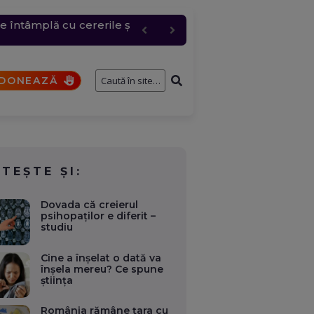
e întâmplă cu cererile și
 grindină de până la 4
bire pentru „Anna”
t comis de un elev
DONEAZĂ
ITEȘTE ȘI:
Dovada că creierul
psihopaților e diferit –
studiu
Cine a înșelat o dată va
înșela mereu? Ce spune
știința
România rămâne țara cu