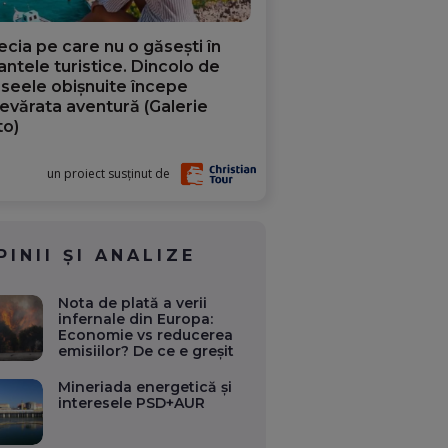
ecia pe care nu o găsești în
iantele turistice. Dincolo de
aseele obișnuite începe
evărata aventură (Galerie
to)
un proiect susținut de
PINII ȘI ANALIZE
Nota de plată a verii
infernale din Europa:
Economie vs reducerea
emisiilor? De ce e greșit
Mineriada energetică și
interesele PSD+AUR