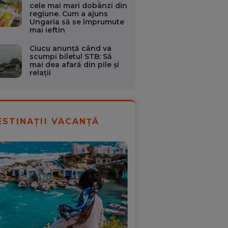
cele mai mari dobânzi din
regiune. Cum a ajuns
Ungaria să se împrumute
mai ieftin
Ciucu anunță când va
scumpi biletul STB: Să
mai dea afară din pile și
relații
ESTINAȚII VACANȚĂ