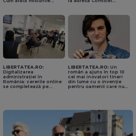
Cum arată misiunile
la adresa Comisiei
piloților de F-16
Europene despre oferta
unui „acord secret”
pentru instaurarea
„cenzurii” pe platforma X
LIBERTATEA.RO:
LIBERTATEA.RO:
Un
Digitalizarea
român a ajuns în top 10
administrației în
cei mai inovatori tineri
România: cererile online
din lume cu o invenție
se completează pe
pentru oamenii care nu
calculatoarele de la
văd: „Are o misiune
ghișee
clară”