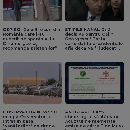
GSP.RO:
Cele 3 locuri din
STIRILE KANAL D:
Zi
România care l-au
decisivă pentru Călin
cucerit pe spaniolul lui
Georgescu! Fostul
Dinamo: „Le-aș
candidat la prezidențiale
recomanda prietenilor”
află dacă va fi judecat
pentru tentativă de
lovitură de stat
OBSERVATOR NEWS:
O
ANTI-FAKE:
Fact-
echipă Observator a
checking-ul săptămânii:
intrat în baza
Acuzații neîntemeiate
"vânătorilor" de drone.
emise de către Elon Musk