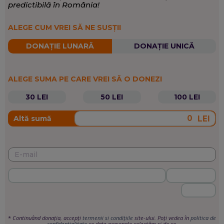
predictibilă în România!
ALEGE CUM VREI SĂ NE SUSȚII
DONAȚIE LUNARĂ
DONAȚIE UNICĂ
ALEGE SUMA PE CARE VREI SĂ O DONEZI
30 LEI
50 LEI
100 LEI
LEI
Altă sumă
*
Continuând donația, accepți
termenii si condițiile
site-ului. Poți vedea în
politica de
confidențialitate
ce date personale colectăm și de ce.