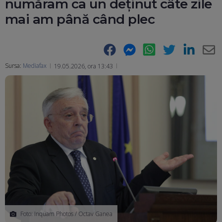
număram ca un deținut câte zile
mai am până când plec
Facebook
Messenger
WhatsApp
Twitter
LinkedIn
E-
Sursa:
Mediafax
19.05.2026, ora 13:43
Ma
Foto: Inquam Photos / Octav Ganea