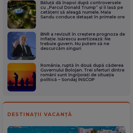
Băluță dă înapoi după controversele
cu „Parcul Donald Trump” și îi lasă pe
cetățeni să aleagă numele. Maia
Sandu conduce detașat în primele ore
BNR a revizuit în creștere prognoza de
inflație. Isărescu avertizează: Ne
trebuie guvern. Nu putem să ne
descurcăm singuri
România, ruptă în două după căderea
Guvernului Bolojan. Trei sferturi dintre
români sunt îngrijorați de situația
politică – Sondaj INSCOP
DESTINAȚII VACANȚĂ