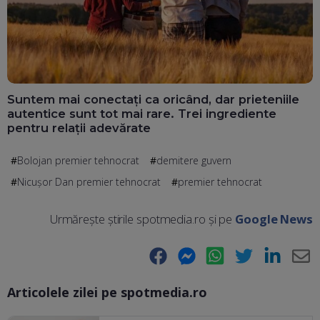
Suntem mai conectați ca oricând, dar prieteniile
autentice sunt tot mai rare. Trei ingrediente
pentru relații adevărate
Bolojan premier tehnocrat
demitere guvern
Nicuşor Dan premier tehnocrat
premier tehnocrat
Urmărește știrile spotmedia.ro și pe
Google News
Facebook
Messenger
WhatsApp
Twitter
LinkedIn
E-
Articolele zilei pe spotmedia.ro
Ma