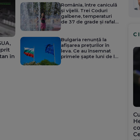
România, între caniculă
și vijelii. Trei Coduri
galbene, temperaturi
de 37 de grade și rafale
de peste 80 km/h
C
Bulgaria renunță la
 SUA,
afișarea prețurilor în
prit
leva. Ce au însemnat
tan în
primele șapte luni de la
trecerea la euro
Cu
He
co
Ce