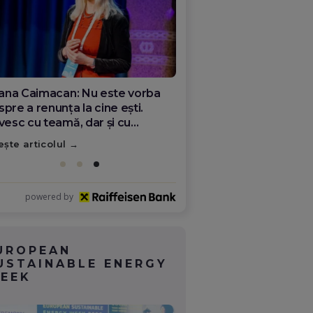
ana Olar, românca de la Google
re demonstrează că diaspora
ate schimba România
ește articolul
powered by
UROPEAN
USTAINABLE ENERGY
EEK