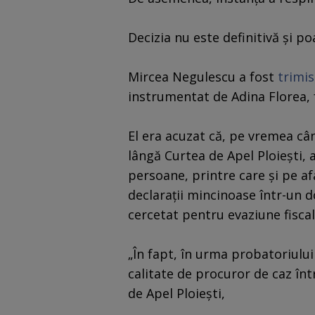
Decizia nu este definitivă şi po
Mircea Negulescu a fost
trimis
instrumentat de Adina Florea, f
El era acuzat că, pe vremea câ
lângă Curtea de Apel Ploieşti, 
persoane, printre care şi pe af
declaraţii mincinoase într-un 
cercetat pentru evaziune fiscal
„În fapt, în urma probatoriului
calitate de procuror de caz în
de Apel Ploieşti,