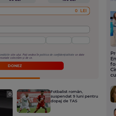
LEI
Pr
ondițiile
site-ului. Poți vedea în
politica de confidențialitate
ce date
rsonale colectăm și de ce.
En
fo
DONEZ
Ci
cu
Fotbalist român,
suspendat 9 luni pentru
dopaj de TAS