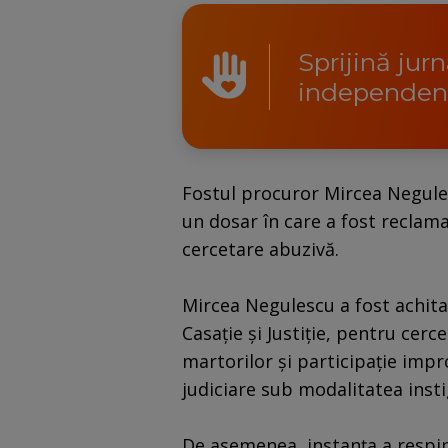
Sprijină jur
independen
Fostul procuror Mircea Negulescu
un dosar în care a fost recla
cercetare abuzivă.
Mircea Negulescu a fost achita
Casaţie şi Justiţie, pentru cerc
martorilor şi participaţie impr
judiciare sub modalitatea insti
De asemenea, instanţa a respin