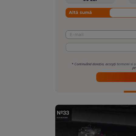
Altă sumă
*
Continuând donația, accepți
termenii si c
pe