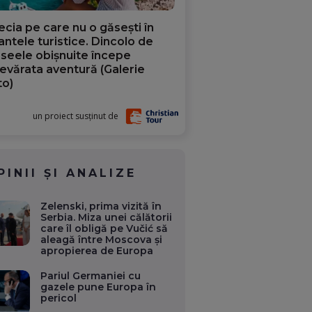
ecia pe care nu o găsești în
iantele turistice. Dincolo de
aseele obișnuite începe
evărata aventură (Galerie
to)
un proiect susținut de
PINII ȘI ANALIZE
Zelenski, prima vizită în
Serbia. Miza unei călătorii
care îl obligă pe Vučić să
aleagă între Moscova și
apropierea de Europa
Pariul Germaniei cu
gazele pune Europa în
pericol