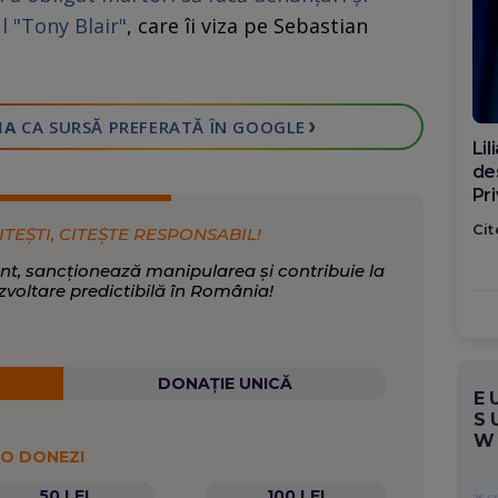
l "Tony Blair"
, care îi viza pe Sebastian
›
IA
CA SURSĂ PREFERATĂ
ÎN GOOGLE
Di
ca
po
Cit
ITEȘTI, CITEȘTE RESPONSABIL!
nt, sancționează manipularea și contribuie la
zvoltare predictibilă în România!
DONAȚIE UNICĂ
E
S
W
 O DONEZI
50 LEI
100 LEI