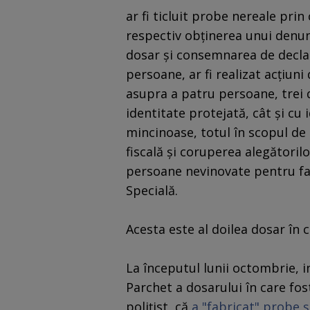
ar fi ticluit probe nereale pri
respectiv obţinerea unui denun
dosar şi consemnarea de decla
persoane, ar fi realizat acţiu
asupra a patru persoane, trei d
identitate protejată, cât şi cu 
mincinoase, totul în scopul de
fiscală şi coruperea alegătoril
persoane nevinovate pentru fap
Specială.
Acesta este al doilea dosar în 
La începutul lunii octombrie, 
Parchet a dosarului în care fos
poliţist, că
a "fabricat" probe ş