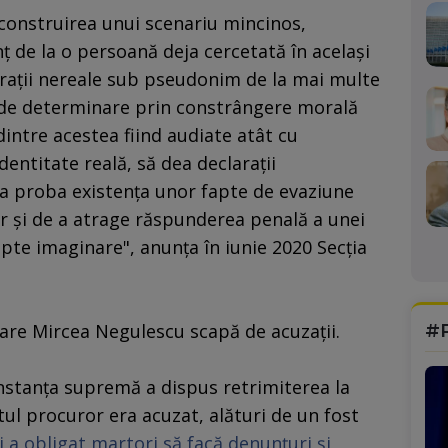
n construirea unui scenariu mincinos,
ţ de la o persoană deja cercetată în acelaşi
raţii nereale sub pseudonim de la mai multe
ni de determinare prin constrângere morală
intre acestea fiind audiate atât cu
identitate reală, să dea declaraţii
 a proba existenţa unor fapte de evaziune
or şi de a atrage răspunderea penală a unei
te imaginare", anunţa în iunie 2020 Secţia
#
care Mircea Negulescu scapă de acuzaţii.
instanţa supremă a dispus retrimiterea la
tul procuror era acuzat, alături de un fost
i a obligat martori să facă denunţuri şi