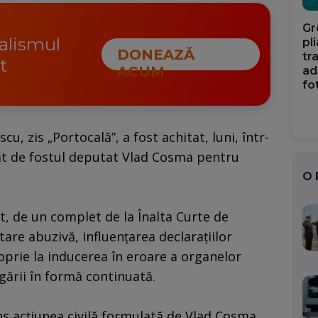
Gr
nalismul
pl
DONEAZĂ
tr
t
ACUM
ad
fo
, zis „Portocală”, a fost achitat, luni, într-
mat de fostul deputat Vlad Cosma pentru
O
t, de un complet de la Înalta Curte de
etare abuzivă, influenţarea declaraţiilor
oprie la inducerea în eroare a organelor
gării în formă continuată.
s acţiunea civilă formulată de Vlad Cosma.