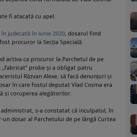
ate fi atacată cu apel.
 în judecată în iunie 2020
, dosarul fiind
ost procuror la Secţia Specială.
nd activa ca procuror la Parchetul de pe
a „fabricat” probe şi a obligat patru
aceristul Răzvan Alexe, să facă denunţuri şi
dosar în care fostul deputat Vlad Cosma era
ă şi coruperea alegătorilor.
 administrat, s-a constatat că inculpatul, în
tr-un dosar al Parchetului de pe lângă Curtea