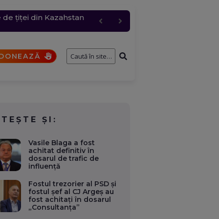
 de țiței din Kazahstan
 un gazoduct. Aparatul nu
 și rafale de peste 80
pil de patru ani, au
e întâmplă cu cererile și
DONEAZĂ
ITEȘTE ȘI:
Vasile Blaga a fost
achitat definitiv în
dosarul de trafic de
influență
Fostul trezorier al PSD și
fostul șef al CJ Argeș au
fost achitați în dosarul
„Consultanța”