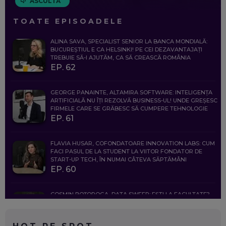
ASCULTĂ
TOATE EPISOADELE
ALINA SAVA, SPECIALIST SENIOR LA BANCA MONDIALĂ:
BUCUREȘTIUL E CA HELSINKI! PE CEI DEZAVANTAJAȚI
TREBUIE SĂ-I AJUTĂM, CA SĂ CREASCĂ ROMÂNIA
EP. 62
GEORGE PANAINTE, ALTAMIRA SOFTWARE: INTELIGENȚA
ARTIFICIALĂ NU ÎȚI REZOLVĂ BUSINESS-UL! UNDE GREȘESC
FIRMELE CARE SE GRĂBESC SĂ CUMPERE TEHNOLOGIE
EP. 61
FLAVIA HUSAR, COFONDATOARE INNOVATION LABS: CUM
FACI PASUL DE LA STUDENT LA VIITOR FONDATOR DE
START-UP TECH, ÎN NUMAI CÂTEVA SĂPTĂMÂNI
EP. 60
COSMIN BOȚOROGA, DATA SWEEP: EȘTI LA FACULTATE?
CE SĂ FOLOSEȘTI, CÂND ÎȚI TREBUIE CEVA MAI PRECIS CA
CHATGPT
EP. 59