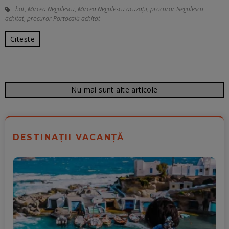
hot
,
Mircea Negulescu
,
Mircea Negulescu acuzații
,
procuror Negulescu
achitat
,
procuror Portocală achitat
Citește
Nu mai sunt alte articole
DESTINAȚII VACANȚĂ