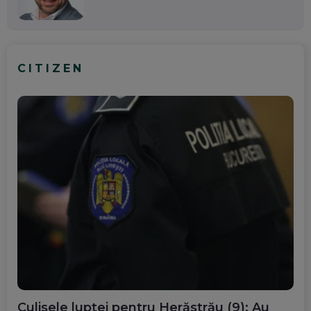
CITIZEN
Culisele luptei pentru Herăstrău (9): Au