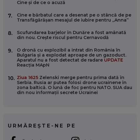
Cine și de ce o acuză
WASHINGTON, OCHELARI INTELIGENȚI ȘI FERME
VERTICALE FĂRĂ PĂMÂNT
EP. 54
Cine e bărbatul care a desenat pe o stâncă de pe
7.
Transfăgărășan mesajul de iubire pentru „Anna”
VALENTIN VANCEA, CEO AL PATRIA BANK: AUTOMATIZĂM
Scufundarea barjelor în Dunăre a fost amânată
8.
PROCESE, DAR CE FACEM CÂND PICĂ BAZA DE DATE, LA
din nou. Crește riscul pentru Cernavodă
INSTITUȚIILE STATULUI?
EP. 53
O dronă cu explozibil a intrat din România în
9.
Bulgaria și a explodat aproape de un gazoduct.
Aparatul nu a fost detectat de radare
UPDATE
VOICU OPREAN (AROBS): CUM CONSTRUIEȘTI O COMPANIE
Reacția MApN
GLOBALĂ, FĂRĂ SĂ PIERZI LEGĂTURA CU COMUNITATEA
TA LOCALĂ - ȘI CE SĂ DAI ÎNAPOI
EP. 52
Ziua 1625
Zelenski merge pentru prima dată în
10.
Serbia. Rusia ar putea folosi drone ucrainene în
zona baltică. O lună de foc pentru NATO. SUA dau
ROBERT GRAUR, FOMO: SPEAKERUL PE SCENĂ, INVITATUL
din nou informații secrete Ucrainei
ÎN SALĂ, DAR ÎNVĂȚĂM UNII DE LA CEILALȚI. VIN JASON
DERULO, STEVEN BARTLETT ȘI ALȚI PESTE 60 DE
ANTREPRENORI
EP. 51
RADU MOȚOC, TECHSOUP: O TREIME DINTRE
URMĂREȘTE-NE PE
PARTICIPANȚII LA DEZBATERILE DE PE REȚELE SOCIALE
ȚIPĂ, CU FEȚELE ACOPERITE. CUM ÎNVĂȚĂM SĂ DISCUTĂM
ȘI SĂ DECIDEM