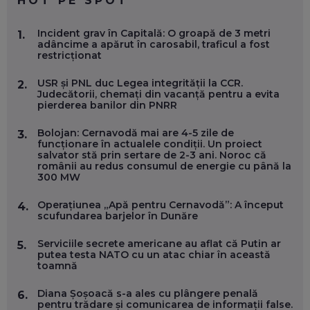
HOT PE SPOT
MARIO GHENEA, COFONDATOR WORKFLOW TIME: CUM
Incident grav în Capitală: O groapă de 3 metri
1.
FOLOSEȘTI TEHNOLOGIA CA SĂ FII MAI BUN LA JOB. ȘI CUM
adâncime a apărut în carosabil, traficul a fost
SE VA SCHIMBA MUNCA, ÎN URMĂTORII ANI
restricționat
EP. 58
USR și PNL duc Legea integrității la CCR.
2.
Judecătorii, chemați din vacanță pentru a evita
MARIUS PAȘCULEA, COFONDATOR AL KULTH: CUM
pierderea banilor din PNRR
FOLOSEȘTI TEHNOLOGIA CA SĂ ÎȚI DESCHIZI DRUMUL
CĂTRE ARTĂ, LA NIVEL GLOBAL
EP. 57
Bolojan: Cernavodă mai are 4-5 zile de
3.
funcționare în actualele condiții. Un proiect
salvator stă prin sertare de 2-3 ani. Noroc că
românii au redus consumul de energie cu până la
ANDREI AVĂDANEI, BIT SENTINEL: CUM ÎȚI PROTEJEZI
300 MW
EFICIENT VIAȚA ONLINE. ȘI CARE SUNT PRIMII PAȘI ÎNTR-O
CARIERĂ DE „HACKER CU PERMIS”
EP. 56
Operațiunea „Apă pentru Cernavodă”: A început
4.
scufundarea barjelor în Dunăre
DOINA VÎLCEANU, CONTENTSPEED: VREI SUCCES ONLINE?
Serviciile secrete americane au aflat că Putin ar
5.
ÎNVAȚĂ AEO ȘI GEO!
putea testa NATO cu un atac chiar în această
toamnă
EP. 55
Diana Șoșoacă s-a ales cu plângere penală
6.
pentru trădare și comunicarea de informații false.
OLIVIU MATEI, HOLISUN: SOFTWARE DE LA CLUJ PENTRU