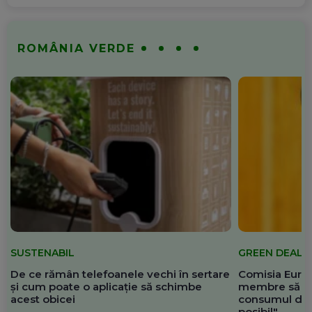
ROMÂNIA VERDE
SUSTENABIL
GREEN DEAL
De ce rămân telefoanele vechi în sertare
Comisia Europ
și cum poate o aplicație să schimbe
membre să re
acest obicei
consumul de 
posibil"