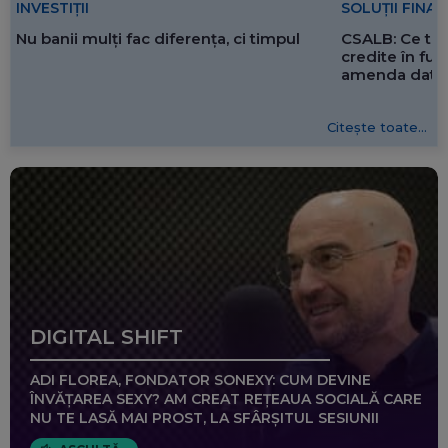
SOLUȚII FINA
INVESTIȚII
CSALB: Ce tre
Nu banii mulți fac diferența, ci timpul
credite în f
amenda dată 
Citește toate...
DIGITAL SHIFT
ADI FLOREA, FONDATOR SONEXY: CUM DEVINE
ÎNVĂȚAREA SEXY? AM CREAT REȚEAUA SOCIALĂ CARE
NU TE LASĂ MAI PROST, LA SFÂRȘITUL SESIUNII