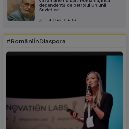
va rămâne ridicat? România, încă
dependentă de petrolul Uniunii
Sovietice
EMILIAN ISAILĂ
#RomâniÎnDiaspora