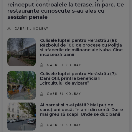
reînceput controalele la terase, în parc. Ce
restaurante cunoscute s-au ales cu
sesizări penale
GABRIEL KOLBAY
Culisele luptei pentru Herăstrău (8):
Războiul de 100 de procese cu Poliția
și afacerile de milioane ale Nuba. Cine
încasează banii
GABRIEL KOLBAY
Culisele luptei pentru Herăstrău (7):
Dani Oțil, printre beneficiarii
„circuitului de avizare”
GABRIEL KOLBAY
Ai parcat și n-ai plătit? Mai puține
sancțiuni decât în anii din urmă. Dar e
mai greu să scapi! Unde se duc banii
GABRIEL KOLBAY