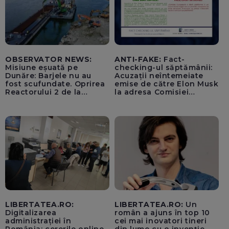
OBSERVATOR NEWS:
ANTI-FAKE:
Fact-
Misiune eșuată pe
checking-ul săptămânii:
Dunăre: Barjele nu au
Acuzații neîntemeiate
fost scufundate. Oprirea
emise de către Elon Musk
Reactorului 2 de la
la adresa Comisiei
Cernavodă, inevitabilă
Europene despre oferta
unui „acord secret”
pentru instaurarea
„cenzurii” pe platforma X
LIBERTATEA.RO:
LIBERTATEA.RO:
Un
Digitalizarea
român a ajuns în top 10
administrației în
cei mai inovatori tineri
România: cererile online
din lume cu o invenție