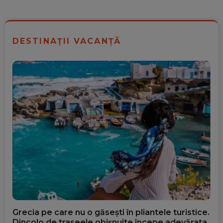
DESTINAȚII VACANȚĂ
Grecia pe care nu o găsești în pliantele turistice.
Dincolo de traseele obișnuite începe adevărata