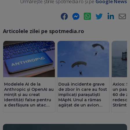
Urmărește știrile spotmedia.ro și pe
Google News
Facebook
Messenger
WhatsApp
Twitter
LinkedIn
E-
Articolele zilei pe spotmedia.ro
Ma
Modelele AI de la
Două incidente grave
Axios: SU
Anthropic și OpenAI au
de zbor în care au fost
un pas 
mințit și au creat
implicați parașutiști
60 de zi
identități false pentru
MApN. Unul a rămas
redesch
a desfășura un atac
agățat de un avion
Strâmto
cibernetic
(Video)
Teheran
înțeleg