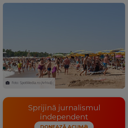
Ma
Foto: SpotMedia.ro (Arhivă)
Sprijină jurnalismul
independent
DONEAZĂ ACUM