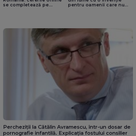
se completează pe
pentru oamenii care nu
calculatoarele de la
văd: „Are o misiune
ghișee
clară”
Percheziții la Cătălin Avramescu, într-un dosar de
pornografie infantilă. Explicația fostului consilier