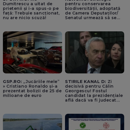
Dumitrescu a uitat de
pentru conservarea
prietenii și i-a spus-o pe
biodiversității, adoptată
față: Trebuie sancționat,
de Camera Deputaților/
nu are nicio scuză!
Senatul urmează să se
pronunțe/ USR anunță că
a votat strategia ”practic
măcelărită prin
amendamentele PSD”
pentru a nu se bloca un
jalon PNRR/ AUR, vot
împotrivă
GSP.RO:
„Jucăriile mele”
STIRILE KANAL D:
Zi
» Cristiano Ronaldo și-a
decisivă pentru Călin
prezentat bolizii de 25 de
Georgescu! Fostul
milioane de euro
candidat la prezidențiale
află dacă va fi judecat
pentru tentativă de
lovitură de stat