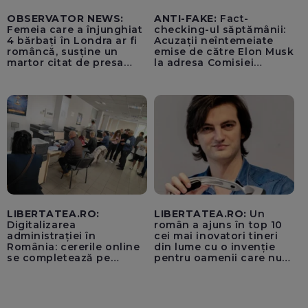
OBSERVATOR NEWS:
ANTI-FAKE:
Fact-
Femeia care a înjunghiat
checking-ul săptămânii:
4 bărbați în Londra ar fi
Acuzații neîntemeiate
româncă, susține un
emise de către Elon Musk
martor citat de presa
la adresa Comisiei
britanică
Europene despre oferta
unui „acord secret”
pentru instaurarea
„cenzurii” pe platforma X
LIBERTATEA.RO:
LIBERTATEA.RO:
Un
Digitalizarea
român a ajuns în top 10
administrației în
cei mai inovatori tineri
România: cererile online
din lume cu o invenție
se completează pe
pentru oamenii care nu
calculatoarele de la
văd: „Are o misiune
ghișee
clară”