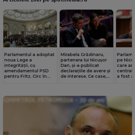
Parlamentul a adoptat
Mirabela Grădinaru,
Parlamen
noua Lege a
partenera lui Nicușor
pe Nicu
integrității, cu
Dan, și-a publicat
care am
amendamentul PSD
declarațiile de avere și
central
pentru Fritz. Circ în
de interese. Ce case,
a fost a
Senat cu amante și
terenuri, datorii și
Pîslaru:
parteneriate gay
salariu are la Dacia
miliarde
putea fi