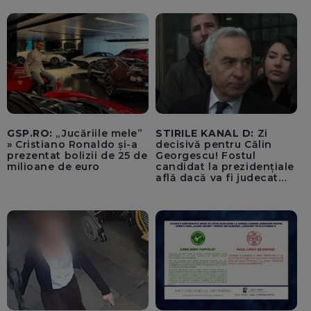
Anna, pe o stâncă, în
zona Trasfăgărășan:
”Anna, ține-ți prostul
acasă!” - VIDEO
GSP.RO:
„Jucăriile mele”
STIRILE KANAL D:
Zi
» Cristiano Ronaldo și-a
decisivă pentru Călin
prezentat bolizii de 25 de
Georgescu! Fostul
milioane de euro
candidat la prezidențiale
află dacă va fi judecat
pentru tentativă de
lovitură de stat