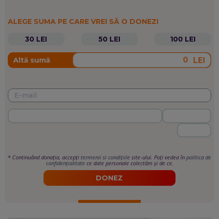
ALEGE SUMA PE CARE VREI SĂ O DONEZI
30 LEI
50 LEI
100 LEI
LEI
Altă sumă
*
Continuând donația, accepți
termenii si condițiile
site-ului. Poți vedea în
politica de
confidențialitate
ce date personale colectăm și de ce.
DONEZ