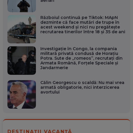
aerian
Războiul continuă pe Tiktok: MApN
dezminte că face mutări de trupe în
acest weekend și nici nu pregătește
recrutarea tinerilor între 18 și 35 de ani
Investigație în Congo, la compania
militară privată condusă de Horațiu
Potra. Sute de „romeos”, recrutați din
Armata Română, Forțele Speciale și
Jandarmerie
Călin Georgescu o scaldă: Nu mai vrea
armată obligatorie, nici interzicerea
avortului
DESTINAȚII VACANȚĂ