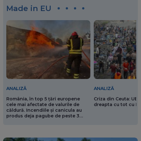
Made in EU
ANALIZĂ
ANALIZĂ
România, în top 5 țări europene
Criza din Ceuta: UE 
cele mai afectate de valurile de
dreapta cu tot cu 
căldură. Incendiile și canicula au
produs deja pagube de peste 3
miliarde de euro