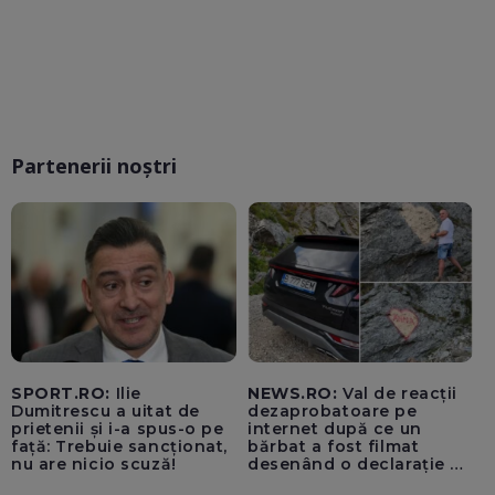
Partenerii noștri
SPORT.RO:
Ilie
NEWS.RO:
Val de reacții
Dumitrescu a uitat de
dezaprobatoare pe
prietenii și i-a spus-o pe
internet după ce un
față: Trebuie sancționat,
bărbat a fost filmat
nu are nicio scuză!
desenând o declarație de
dragoste unei femei