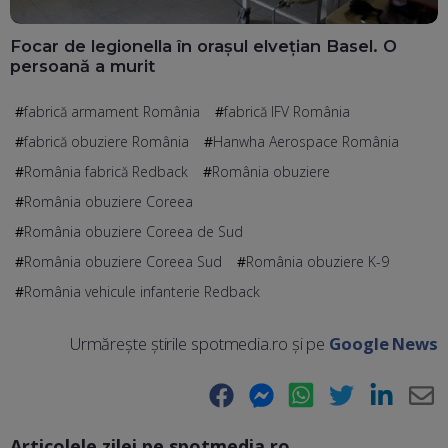
Focar de legionella în orașul elvețian Basel. O
persoană a murit
fabrică armament România
fabrică IFV România
fabrică obuziere România
Hanwha Aerospace România
România fabrică Redback
România obuziere
România obuziere Coreea
România obuziere Coreea de Sud
România obuziere Coreea Sud
România obuziere K-9
România vehicule infanterie Redback
Urmărește știrile spotmedia.ro și pe
Google News
Facebook
Messenger
WhatsApp
Twitter
LinkedIn
E-
Articolele zilei pe spotmedia.ro
Ma