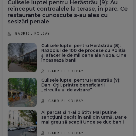
Culisele luptei pentru Herăstrău (9): Au
reînceput controalele la terase, în parc. Ce
restaurante cunoscute s-au ales cu
sesizări penale
GABRIEL KOLBAY
Culisele luptei pentru Herăstrău (8):
Războiul de 100 de procese cu Poliția
și afacerile de milioane ale Nuba. Cine
încasează banii
GABRIEL KOLBAY
Culisele luptei pentru Herăstrău (7):
Dani Oțil, printre beneficiarii
„circuitului de avizare”
GABRIEL KOLBAY
Ai parcat și n-ai plătit? Mai puține
sancțiuni decât în anii din urmă. Dar e
mai greu să scapi! Unde se duc banii
GABRIEL KOLBAY