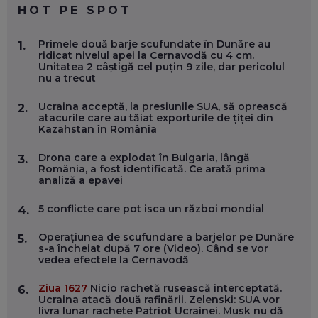
EP. 59
HOT PE SPOT
MARIO GHENEA, COFONDATOR WORKFLOW TIME: CUM
Primele două barje scufundate în Dunăre au
1.
FOLOSEȘTI TEHNOLOGIA CA SĂ FII MAI BUN LA JOB. ȘI CUM
ridicat nivelul apei la Cernavodă cu 4 cm.
SE VA SCHIMBA MUNCA, ÎN URMĂTORII ANI
Unitatea 2 câștigă cel puțin 9 zile, dar pericolul
EP. 58
nu a trecut
Ucraina acceptă, la presiunile SUA, să oprească
2.
MARIUS PAȘCULEA, COFONDATOR AL KULTH: CUM
atacurile care au tăiat exporturile de țiței din
FOLOSEȘTI TEHNOLOGIA CA SĂ ÎȚI DESCHIZI DRUMUL
Kazahstan în România
CĂTRE ARTĂ, LA NIVEL GLOBAL
EP. 57
Drona care a explodat în Bulgaria, lângă
3.
România, a fost identificată. Ce arată prima
analiză a epavei
ANDREI AVĂDANEI, BIT SENTINEL: CUM ÎȚI PROTEJEZI
EFICIENT VIAȚA ONLINE. ȘI CARE SUNT PRIMII PAȘI ÎNTR-O
CARIERĂ DE „HACKER CU PERMIS”
5 conflicte care pot isca un război mondial
4.
EP. 56
Operațiunea de scufundare a barjelor pe Dunăre
5.
s-a încheiat după 7 ore (Video). Când se vor
DOINA VÎLCEANU, CONTENTSPEED: VREI SUCCES ONLINE?
vedea efectele la Cernavodă
ÎNVAȚĂ AEO ȘI GEO!
EP. 55
Ziua 1627
Nicio rachetă rusească interceptată.
6.
Ucraina atacă două rafinării. Zelenski: SUA vor
livra lunar rachete Patriot Ucrainei. Musk nu dă