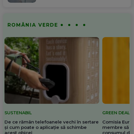
ROMÂNIA VERDE
SUSTENABIL
GREEN DEAL
De ce rămân telefoanele vechi în sertare
Comisia Europ
și cum poate o aplicație să schimbe
membre să re
acest obicei
consumul de 