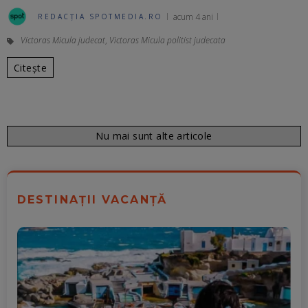
acum 4 ani
REDACȚIA SPOTMEDIA.RO
Victoras Micula judecat
,
Victoras Micula politist judecata
Citește
Nu mai sunt alte articole
DESTINAȚII VACANȚĂ