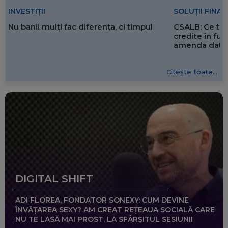
SOLUȚII FINA
INVESTIȚII
CSALB: Ce tre
Nu banii mulți fac diferența, ci timpul
credite în f
amenda dată 
Citește toate...
DIGITAL SHIFT
ADI FLOREA, FONDATOR SONEXY: CUM DEVINE
ÎNVĂȚAREA SEXY? AM CREAT REȚEAUA SOCIALĂ CARE
NU TE LASĂ MAI PROST, LA SFÂRȘITUL SESIUNII