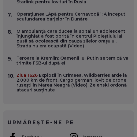
Starlink pentru lovituri în Rusia
OLIVIU MATEI, HOLISUN: SOFTWARE DE LA CLUJ PENTRU
WASHINGTON, OCHELARI INTELIGENȚI ȘI FERME
VERTICALE FĂRĂ PĂMÂNT
Operațiunea „Apă pentru Cernavodă”: A început
7.
EP. 54
scufundarea barjelor în Dunăre
O ambulanță care ducea la spital un adolescent
8.
VALENTIN VANCEA, CEO AL PATRIA BANK: AUTOMATIZĂM
înjunghiat a fost oprită în centrul Ploieștiului și
PROCESE, DAR CE FACEM CÂND PICĂ BAZA DE DATE, LA
pusă să ocolească din cauza zilelor orașului.
INSTITUȚIILE STATULUI?
Strada nu era ocupată (Video)
EP. 53
Teroare la Kremlin: Oamenii lui Putin se tem că va
9.
trimite FSB-ul după ei
VOICU OPREAN (AROBS): CUM CONSTRUIEȘTI O COMPANIE
GLOBALĂ, FĂRĂ SĂ PIERZI LEGĂTURA CU COMUNITATEA
TA LOCALĂ - ȘI CE SĂ DAI ÎNAPOI
Ziua 1626
Explozii în Crimeea. Wildberries arde la
10.
EP. 52
2.000 km de front. Cargo german, lovit de drone
rusești în Marea Neagră (Video). Zelenski ordonă
atacuri susținute
ROBERT GRAUR, FOMO: SPEAKERUL PE SCENĂ, INVITATUL
ÎN SALĂ, DAR ÎNVĂȚĂM UNII DE LA CEILALȚI. VIN JASON
DERULO, STEVEN BARTLETT ȘI ALȚI PESTE 60 DE
ANTREPRENORI
EP. 51
URMĂREȘTE-NE PE
RADU MOȚOC, TECHSOUP: O TREIME DINTRE
PARTICIPANȚII LA DEZBATERILE DE PE REȚELE SOCIALE
ȚIPĂ, CU FEȚELE ACOPERITE. CUM ÎNVĂȚĂM SĂ DISCUTĂM