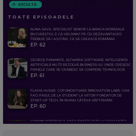
ASCULTĂ
TOATE EPISOADELE
ALINA SAVA, SPECIALIST SENIOR LA BANCA MONDIALĂ:
BUCUREȘTIUL E CA HELSINKI! PE CEI DEZAVANTAJAȚI
TREBUIE SĂ-I AJUTĂM, CA SĂ CREASCĂ ROMÂNIA
EP. 62
GEORGE PANAINTE, ALTAMIRA SOFTWARE: INTELIGENȚA
ARTIFICIALĂ NU ÎȚI REZOLVĂ BUSINESS-UL! UNDE GREȘESC
FIRMELE CARE SE GRĂBESC SĂ CUMPERE TEHNOLOGIE
EP. 61
FLAVIA HUSAR, COFONDATOARE INNOVATION LABS: CUM
FACI PASUL DE LA STUDENT LA VIITOR FONDATOR DE
START-UP TECH, ÎN NUMAI CÂTEVA SĂPTĂMÂNI
EP. 60
COSMIN BOȚOROGA, DATA SWEEP: EȘTI LA FACULTATE?
CE SĂ FOLOSEȘTI, CÂND ÎȚI TREBUIE CEVA MAI PRECIS CA
CHATGPT