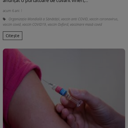
anunţat o purtătoare de cuvânt vineri,…
acum 6 ani
Organizația Mondială a Sănătății
,
vaccin anti COVID
,
vaccin coronavirus
,
vaccin covid
,
vaccin COVID19
,
vaccin Oxford
,
vaccinare masă covid
Citește