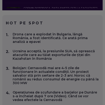
COSMIN BOȚOROGA, DATA SWEEP: EȘTI LA FACULTATE?
CE SĂ FOLOSEȘTI, CÂND ÎȚI TREBUIE CEVA MAI PRECIS CA
CHATGPT
EP. 59
HOT PE SPOT
MARIO GHENEA, COFONDATOR WORKFLOW TIME: CUM
Drona care a explodat în Bulgaria, lângă
1.
FOLOSEȘTI TEHNOLOGIA CA SĂ FII MAI BUN LA JOB. ȘI CUM
România, a fost identificată. Ce arată prima
SE VA SCHIMBA MUNCA, ÎN URMĂTORII ANI
analiză a epavei
EP. 58
Ucraina acceptă, la presiunile SUA, să oprească
2.
atacurile care au tăiat exporturile de țiței din
MARIUS PAȘCULEA, COFONDATOR AL KULTH: CUM
Kazahstan în România
FOLOSEȘTI TEHNOLOGIA CA SĂ ÎȚI DESCHIZI DRUMUL
CĂTRE ARTĂ, LA NIVEL GLOBAL
EP. 57
Bolojan: Cernavodă mai are 4-5 zile de
3.
funcționare în actualele condiții. Un proiect
salvator stă prin sertare de 2-3 ani. Noroc că
românii au redus consumul de energie cu până la
ANDREI AVĂDANEI, BIT SENTINEL: CUM ÎȚI PROTEJEZI
300 MW
EFICIENT VIAȚA ONLINE. ȘI CARE SUNT PRIMII PAȘI ÎNTR-O
CARIERĂ DE „HACKER CU PERMIS”
EP. 56
Operațiunea de scufundare a barjelor pe Dunăre
4.
s-a încheiat după 7 ore (Video). Când se vor
vedea efectele la Cernavodă
DOINA VÎLCEANU, CONTENTSPEED: VREI SUCCES ONLINE?