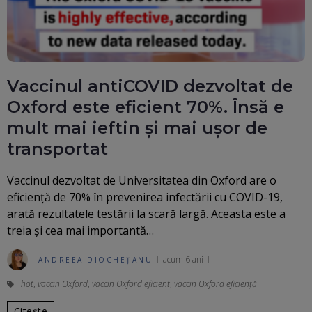
Vaccinul antiCOVID dezvoltat de
Oxford este eficient 70%. Însă e
mult mai ieftin şi mai uşor de
transportat
Vaccinul dezvoltat de Universitatea din Oxford are o
eficiență de 70% în prevenirea infectării cu COVID-19,
arată rezultatele testării la scară largă. Aceasta este a
treia și cea mai importantă…
acum 6 ani
ANDREEA DIOCHEȚANU
hot
,
vaccin Oxford
,
vaccin Oxford eficient
,
vaccin Oxford eficiență
Citește