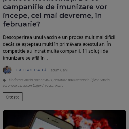
campaniile de imunizare vor
începe, cel mai devreme, în
februarie?
Descoperirea unui vaccin e un proces mult mai dificil
decât se așteptau mulți în primăvara acestui an. În
competiție au intrat multe companii, 11 soluții de
imunizare se află în…
acum 6 ani
EMILIAN ISAILĂ
Moderna vaccin coronavirus
,
rezultate pozitive vaccin Pfizer
,
vaccin
coronavirus
,
vaccin Oxford
,
vaccin Rusia
Citește