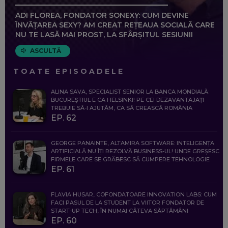
ADI FLOREA, FONDATOR SONEXY: CUM DEVINE
ÎNVĂȚAREA SEXY? AM CREAT REȚEAUA SOCIALĂ CARE
NU TE LASĂ MAI PROST, LA SFÂRȘITUL SESIUNII
ASCULTĂ
TOATE EPISOADELE
ALINA SAVA, SPECIALIST SENIOR LA BANCA MONDIALĂ:
BUCUREȘTIUL E CA HELSINKI! PE CEI DEZAVANTAJAȚI
TREBUIE SĂ-I AJUTĂM, CA SĂ CREASCĂ ROMÂNIA
EP. 62
GEORGE PANAINTE, ALTAMIRA SOFTWARE: INTELIGENȚA
ARTIFICIALĂ NU ÎȚI REZOLVĂ BUSINESS-UL! UNDE GREȘESC
FIRMELE CARE SE GRĂBESC SĂ CUMPERE TEHNOLOGIE
EP. 61
FLAVIA HUSAR, COFONDATOARE INNOVATION LABS: CUM
FACI PASUL DE LA STUDENT LA VIITOR FONDATOR DE
START-UP TECH, ÎN NUMAI CÂTEVA SĂPTĂMÂNI
EP. 60