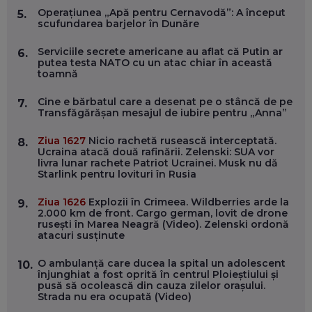
ÎNVAȚĂ AEO ȘI GEO!
Operațiunea „Apă pentru Cernavodă”: A început
5.
scufundarea barjelor în Dunăre
EP. 55
Serviciile secrete americane au aflat că Putin ar
6.
putea testa NATO cu un atac chiar în această
OLIVIU MATEI, HOLISUN: SOFTWARE DE LA CLUJ PENTRU
toamnă
WASHINGTON, OCHELARI INTELIGENȚI ȘI FERME
VERTICALE FĂRĂ PĂMÂNT
EP. 54
Cine e bărbatul care a desenat pe o stâncă de pe
7.
Transfăgărășan mesajul de iubire pentru „Anna”
VALENTIN VANCEA, CEO AL PATRIA BANK: AUTOMATIZĂM
Ziua 1627
Nicio rachetă rusească interceptată.
8.
PROCESE, DAR CE FACEM CÂND PICĂ BAZA DE DATE, LA
Ucraina atacă două rafinării. Zelenski: SUA vor
INSTITUȚIILE STATULUI?
livra lunar rachete Patriot Ucrainei. Musk nu dă
EP. 53
Starlink pentru lovituri în Rusia
Ziua 1626
Explozii în Crimeea. Wildberries arde la
9.
VOICU OPREAN (AROBS): CUM CONSTRUIEȘTI O COMPANIE
2.000 km de front. Cargo german, lovit de drone
GLOBALĂ, FĂRĂ SĂ PIERZI LEGĂTURA CU COMUNITATEA
rusești în Marea Neagră (Video). Zelenski ordonă
TA LOCALĂ - ȘI CE SĂ DAI ÎNAPOI
atacuri susținute
EP. 52
O ambulanță care ducea la spital un adolescent
10.
ROBERT GRAUR, FOMO: SPEAKERUL PE SCENĂ, INVITATUL
înjunghiat a fost oprită în centrul Ploieștiului și
ÎN SALĂ, DAR ÎNVĂȚĂM UNII DE LA CEILALȚI. VIN JASON
pusă să ocolească din cauza zilelor orașului.
DERULO, STEVEN BARTLETT ȘI ALȚI PESTE 60 DE
Strada nu era ocupată (Video)
ANTREPRENORI