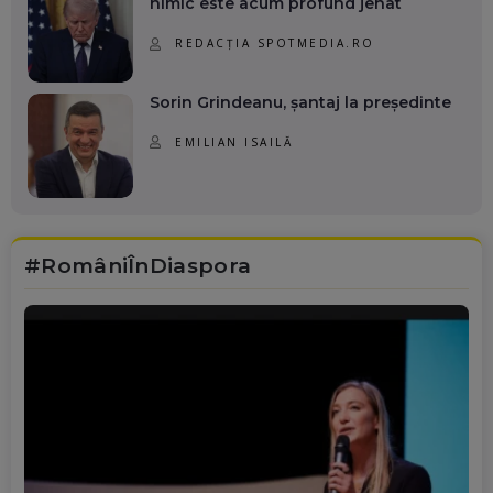
nimic este acum profund jenat
REDACȚIA SPOTMEDIA.RO
Sorin Grindeanu, șantaj la președinte
EMILIAN ISAILĂ
#RomâniÎnDiaspora