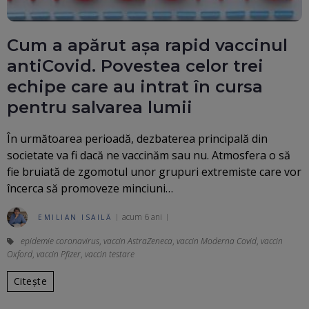
Cum a apărut aşa rapid vaccinul
antiCovid. Povestea celor trei
echipe care au intrat în cursa
pentru salvarea lumii
În următoarea perioadă, dezbaterea principală din
societate va fi dacă ne vaccinăm sau nu. Atmosfera o să
fie bruiată de zgomotul unor grupuri extremiste care vor
încerca să promoveze minciuni…
acum 6 ani
EMILIAN ISAILĂ
epidemie coronavirus
,
vaccin AstraZeneca
,
vaccin Moderna Covid
,
vaccin
Oxford
,
vaccin Pfizer
,
vaccin testare
Citește