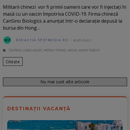
Militarii chinezi vor fi primii oameni care vor fi injectați în
masă cu un vaccin împotriva COVID-19. Firma chineză
CanSino Biologics a anunțat într-o declarație depusă la
bursa din Hong…
acum 6 ani
REDACȚIA SPOTMEDIA.RO
CanSino
,
cobai vaccin
,
militari chinezi
,
vaccin
,
vaccin Oxford
Citește
Nu mai sunt alte articole
DESTINAȚII VACANȚĂ