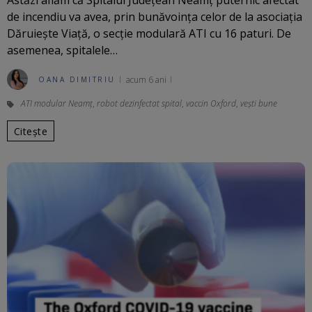
Astăzi aflăm că Spitalul Județean Neamț puternic afectat
de incendiu va avea, prin bunăvoința celor de la asociația
Dăruiește Viață, o secție modulară ATI cu 16 paturi. De
asemenea, spitalele…
acum 6 ani
OANA DIMITRIU
ATI modular Neamț
,
robot dezinfectat spital
,
vaccin Oxford
,
vești bune
Citește