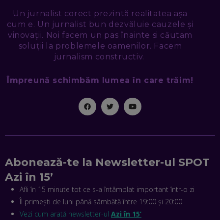
NICOLAE ȚIBRIGAN, DIGITAL FORENSIC TEAM: CUM ÎȚI DAI
SEAMA CĂ CINEVA ÎNCEARCĂ SĂ TE MANIPULEZE, ONLINE.
Un jurnalist corect prezintă realitatea așa
CE-AM ÎNVĂȚAT DIN EPISODUL GEORGESCU
cum e. Un jurnalist bun dezvăluie cauzele și
EP. 46
vinovații. Noi facem un pas înainte si căutam
soluții la problemele oamenilor. Facem
MIHAI CEPOI, JOBFUL: SCHIMBĂM MODUL ÎN CARE APLICI
jurnalism constructiv.
LA JOB! CUM DEMONSTREZI ABILITĂȚI ȘI CÂȘTIGI PREMII
EP. 45
Împreună schimbăm lumea în care trăim!
ANTONIO ENACHE, SENSE4FIT: CUM TE AJUTĂ
TEHNOLOGIA SĂ FACI SPORT, SĂ FII MAI COMPETITIV ȘI SĂ
CÂȘTIGI
EP. 44
CRISTIAN GROZEA, BEEFAST: PREGĂTIM CEL MAI BUN
DISPECERAT AUTOMAT DE PE PIAȚĂ! CUM POATE
Abonează-te la Newsletter-ul SPOT
REVOLUȚIONA LIVRĂRILE RAPIDE, DIN ROMÂNIA PÂNĂ ÎN
ASIA
Azi în 15’
EP. 43
Afli în 15 minute tot ce s-a întâmplat important într-o zi
ANDREI NICOARĂ, EXPERT ÎN E-GUVERNARE: N-O SĂ NE
Îl primești de luni până sâmbătă între 19:00 și 20:00
MAI MEARGĂ PREA MULT CU MANȚOGĂRII! DACĂ NU NE
RESPECTĂM OBLIGAȚIILE EUROPENE, VOM AVEA
Vezi cum arată newsletter-ul
Azi în 15’