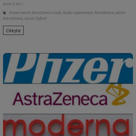
acum 6 ani
eroare vaccin AstraZeneca Covid
,
studiu suplimentar AstraZeneca
,
vaccin
AstraZeneca
,
vaccin Oxford
Citește