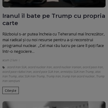
Iranul îl bate pe Trump cu propria
carte
Războiul s-ar putea încheia cu Teheranul mai încrezător,
mai radical și cu noi resurse pentru a-și reconstrui
programul nuclear. „Cel mai rău lucru pe care îl poți face
într-o negociere…
acum 2 luni
acord Iran SUA
,
acord nuclear Iran
,
acord nuclear iranian
,
acord pace Iran
,
acord pace război Iran
,
acord pace SUA Iran
,
armistițiu SUA Iran Trump
,
atac
Iran Trump
,
atac SUA Iran Trump
,
Trump Iran
,
trump Iran acord nuclear
,
Trump
Iran sancțiuni
Citește