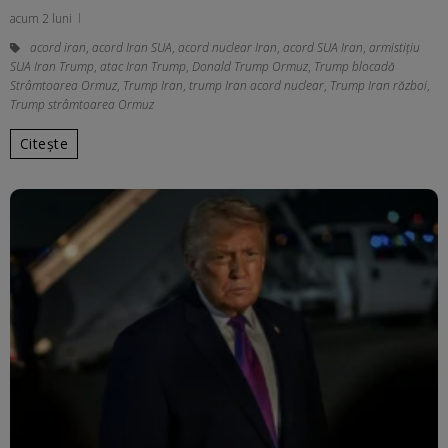
acum 2 luni
acord iran
,
acord Iran SUA
,
acord nuclear Iran
,
acord SUA Iran
,
armistițiu
SUA Iran Trump
,
atac Iran Trump
,
Donald Trump Ormuz
,
Trump blocadă
Strâmtoarea Ormuz
,
Trump Iran
,
trump Iran acord nuclear
,
Trump Iran război
,
Trump strâmtoarea Ormuz
Citește