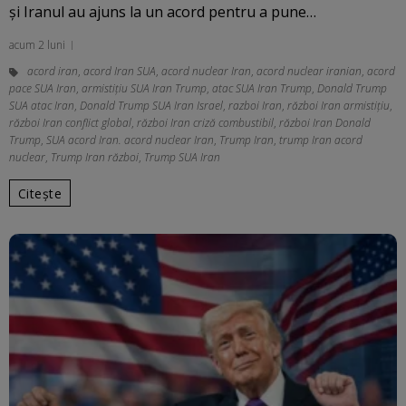
și Iranul au ajuns la un acord pentru a pune…
acum 2 luni
acord iran
,
acord Iran SUA
,
acord nuclear Iran
,
acord nuclear iranian
,
acord
pace SUA Iran
,
armistițiu SUA Iran Trump
,
atac SUA Iran Trump
,
Donald Trump
SUA atac Iran
,
Donald Trump SUA Iran Israel
,
razboi Iran
,
război Iran armistițiu
,
război Iran conflict global
,
război Iran criză combustibil
,
război Iran Donald
Trump
,
SUA acord Iran. acord nuclear Iran
,
Trump Iran
,
trump Iran acord
nuclear
,
Trump Iran război
,
Trump SUA Iran
Citește