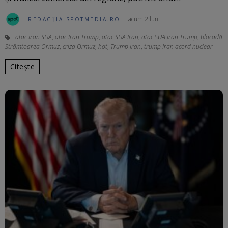
acum 2 luni
REDACȚIA SPOTMEDIA.RO
atac Iran SUA
,
atac Iran Trump
,
atac SUA Iran
,
atac SUA Iran Trump
,
blocadă
Strâmtoarea Ormuz
,
criza Ormuz
,
hot
,
Trump Iran
,
trump Iran acord nuclear
Citește