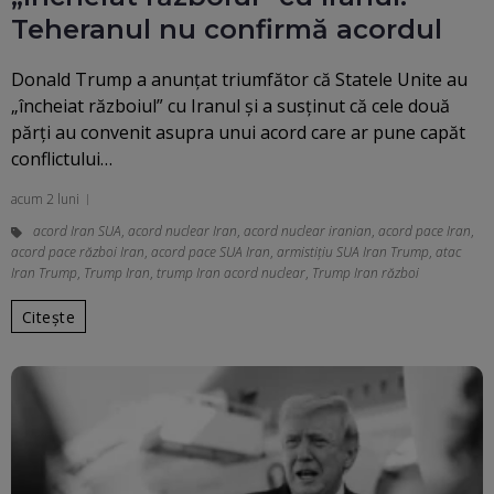
Teheranul nu confirmă acordul
Donald Trump a anunţat triumfător că Statele Unite au
„încheiat războiul” cu Iranul și a susținut că cele două
părți au convenit asupra unui acord care ar pune capăt
conflictului…
acum 2 luni
acord Iran SUA
,
acord nuclear Iran
,
acord nuclear iranian
,
acord pace Iran
,
acord pace război Iran
,
acord pace SUA Iran
,
armistițiu SUA Iran Trump
,
atac
Iran Trump
,
Trump Iran
,
trump Iran acord nuclear
,
Trump Iran război
Citește