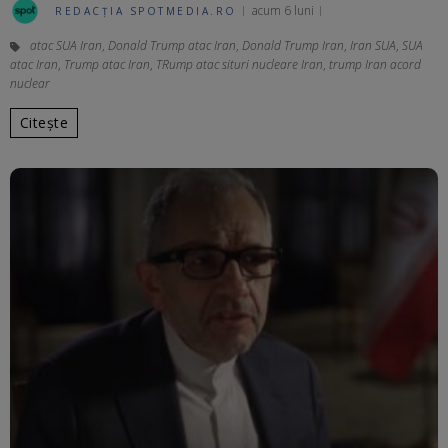
acum 6 luni
REDACȚIA SPOTMEDIA.RO
atac SUA Iran
,
Donald Trump atac Iran
,
Donald Trump Iran
,
Iran SUA
,
SUA
atac Iran
,
Trump atac Iran
,
TRump atac situri nucleare Iran
,
trump Iran acord
nuclear
Citește