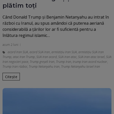
plătim toți
Când Donald Trump și Benjamin Netanyahu au intrat în
război cu Iranul, au spus amândoi că puterea aeriană
considerabilă a țărilor lor ar fi suficientă pentru a
înlătura regimul islamic…
acum 2 luni
acord Iran SUA
,
acord SUA Iran
,
armistițiu Iran SUA
,
armistițiu SUA Iran
Trump
,
atac Iran Trump
,
SUA Iran acord
,
SUA Iran atac
,
SUA Iran atac Israel
,
SUA
Iran negocieri pace
,
Trump greșeli Iran
,
Trump Iran
,
trump Iran acord nuclear
,
Trump Iran război
,
Trump Netanyahu Iran
,
Trump Netanyahu Israel Iran
Citește