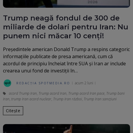
Trump neagă fondul de 300 de
miliarde de dolari pentru Iran: Nu
punem nici măcar 10 cenți!
Președintele american Donald Trump a respins categoric
informațiile publicate de presa americană, cum că
acordul de principiu încheiat între SUA și Iran ar include
crearea unui fond de investiții în…
acum 2 luni
REDACȚIA SPOTMEDIA.RO
acord Trump Iran
,
Trump acord Iran
,
Trump acord Iran pace
,
Trump bani
Iran
,
trump Iran acord nuclear
,
Trump Iran război
,
Trump Iran sancțiuni
Citește