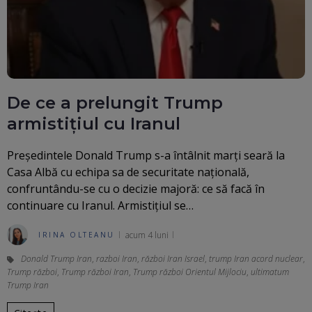
De ce a prelungit Trump
armistițiul cu Iranul
Președintele Donald Trump s-a întâlnit marți seară la
Casa Albă cu echipa sa de securitate națională,
confruntându-se cu o decizie majoră: ce să facă în
continuare cu Iranul. Armistițiul se…
acum 4 luni
IRINA OLTEANU
Donald Trump Iran
,
razboi Iran
,
război Iran Israel
,
trump Iran acord nuclear
,
Trump război
,
Trump război Iran
,
Trump război Orientul Mijlociu
,
ultimatum
Trump Iran