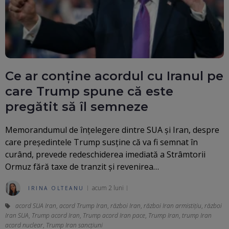
Ce ar conține acordul cu Iranul pe
care Trump spune că este
pregătit să îl semneze
Memorandumul de înțelegere dintre SUA și Iran, despre
care președintele Trump susține că va fi semnat în
curând, prevede redeschiderea imediată a Strâmtorii
Ormuz fără taxe de tranzit și revenirea…
acum 2 luni
IRINA OLTEANU
acord SUA Iran
,
acord Trump Iran
,
război Iran
,
război Iran armistițiu
,
război
Iran SUA
,
Trump acord Iran
,
Trump acord Iran pace
,
Trump Iran
,
trump Iran
acord nuclear
,
Trump Iran sancțiuni