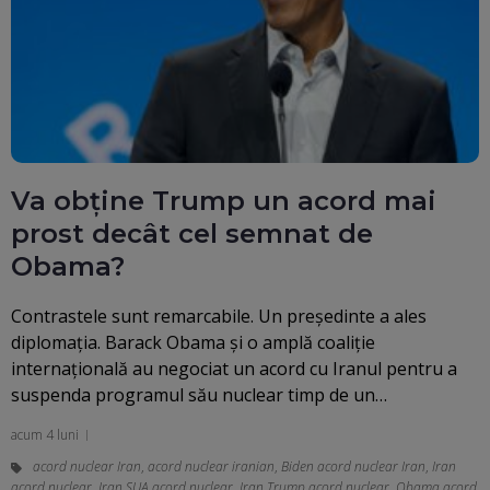
Va obține Trump un acord mai
prost decât cel semnat de
Obama?
Contrastele sunt remarcabile. Un președinte a ales
diplomația. Barack Obama și o amplă coaliție
internațională au negociat un acord cu Iranul pentru a
suspenda programul său nuclear timp de un…
acum 4 luni
acord nuclear Iran
,
acord nuclear iranian
,
Biden acord nuclear Iran
,
Iran
acord nuclear
,
Iran SUA acord nuclear
,
Iran Trump acord nuclear
,
Obama acord