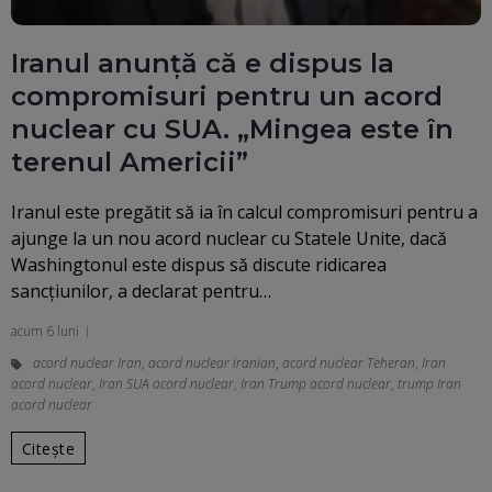
Iranul anunță că e dispus la
compromisuri pentru un acord
nuclear cu SUA. „Mingea este în
terenul Americii”
Iranul este pregătit să ia în calcul compromisuri pentru a
ajunge la un nou acord nuclear cu Statele Unite, dacă
Washingtonul este dispus să discute ridicarea
sancțiunilor, a declarat pentru…
acum 6 luni
acord nuclear Iran
,
acord nuclear iranian
,
acord nuclear Teheran
,
Iran
acord nuclear
,
Iran SUA acord nuclear
,
Iran Trump acord nuclear
,
trump Iran
acord nuclear
Citește