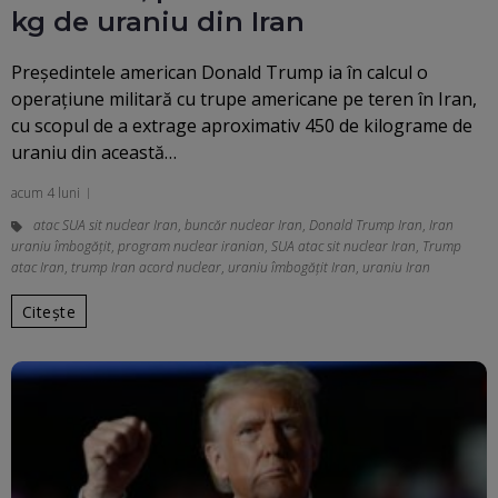
kg de uraniu din Iran
Președintele american Donald Trump ia în calcul o
operațiune militară cu trupe americane pe teren în Iran,
cu scopul de a extrage aproximativ 450 de kilograme de
uraniu din această…
acum 4 luni
atac SUA sit nuclear Iran
,
buncăr nuclear Iran
,
Donald Trump Iran
,
Iran
uraniu îmbogățit
,
program nuclear iranian
,
SUA atac sit nuclear Iran
,
Trump
atac Iran
,
trump Iran acord nuclear
,
uraniu îmbogățit Iran
,
uraniu Iran
Citește