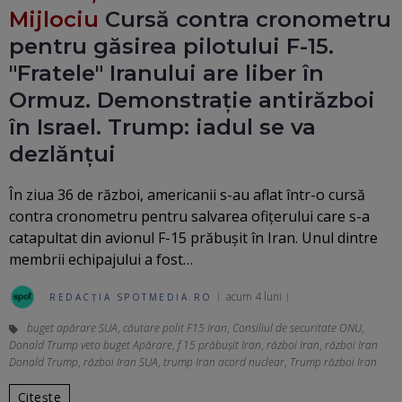
Mijlociu
Cursă contra cronometru
pentru găsirea pilotului F-15.
"Fratele" Iranului are liber în
Ormuz. Demonstrație antirăzboi
în Israel. Trump: iadul se va
dezlănțui
În ziua 36 de război, americanii s-au aflat într-o cursă
contra cronometru pentru salvarea ofiţerului care s-a
catapultat din avionul F-15 prăbuşit în Iran. Unul dintre
membrii echipajului a fost…
acum 4 luni
REDACȚIA SPOTMEDIA.RO
buget apărare SUA
,
căutare polit F15 Iran
,
Consiliul de securitate ONU
,
Donald Trump veto buget Apărare
,
f 15 prăbuşit Iran
,
război Iran
,
război Iran
Donald Trump
,
război Iran SUA
,
trump Iran acord nuclear
,
Trump război Iran
Citește