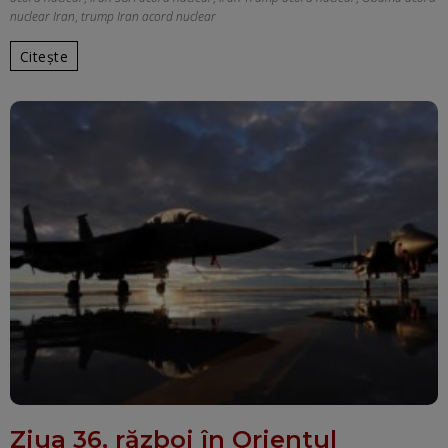
nuclear Iran
,
trump Iran acord nuclear
Citește
Ziua 36, război în Orientul