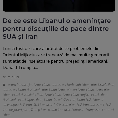
De ce este Libanul o amenințare
pentru discuțiile de pace dintre
SUA și Iran
Luni a fost o zi care a arătat de ce problemele din
Orientul Mijlociu care trenează de mai multe generații
sunt atât de înșelătoare pentru președinții americani.
Donald Trump a…
acum 2 luni
acord încetare foc Israel Liban
,
atac Israel Hezbollah Liban
,
atac Israel Liban
,
atac Israel Liban Hezbollah
,
atac Liban Israel
,
atacuri Israel Liban
,
Israel atac
Liban
,
Israel Hezbollah Liban
,
Israel Liban
,
Israel Liban conflict
,
Israel Liban
Hezbollah
,
Israel lupte Liban
,
Liban discuții SUA Iran
,
Liban SUA
,
Libanul
amenințare SUA Iran
,
SUA Iran acord
,
SUA Iran atac
,
SUA Iran atac Israel
,
SUA
Iran negocieri pace
,
Trump Iran
,
trump Iran acord nuclear
,
Trump Israel atacuri
Liban