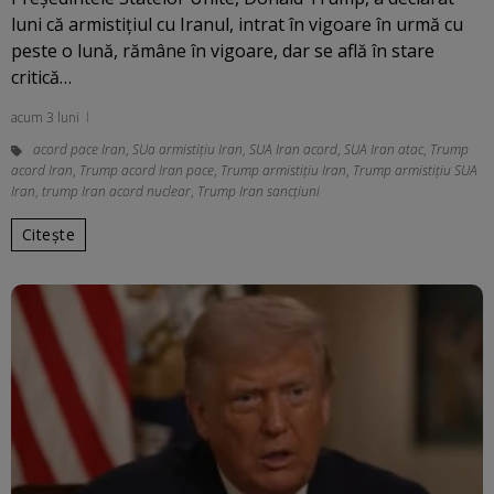
luni că armistițiul cu Iranul, intrat în vigoare în urmă cu
peste o lună, rămâne în vigoare, dar se află în stare
critică…
acum 3 luni
acord pace Iran
,
SUa armistițiu Iran
,
SUA Iran acord
,
SUA Iran atac
,
Trump
acord Iran
,
Trump acord Iran pace
,
Trump armistițiu Iran
,
Trump armistițiu SUA
Iran
,
trump Iran acord nuclear
,
Trump Iran sancțiuni
Citește