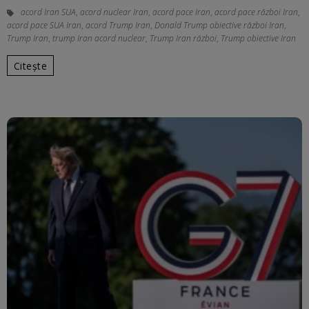
acord Iran SUA
,
acord nuclear Iran
,
acord pace Iran
,
acord pace război Iran
,
acord pace SUA Iran
,
acord Trump Iran
,
Donald Trump obiective război Iran
,
Trump Iran
,
trump Iran acord nuclear
,
Trump Iran război
,
Trump obiective Iran
Citește