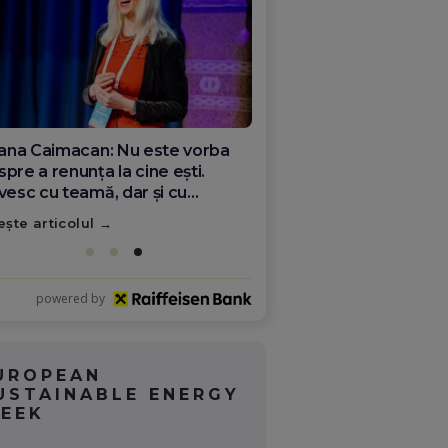
ana Olar, românca de la Google
re demonstrează că diaspora
ate schimba România
ește articolul
powered by
UROPEAN
USTAINABLE ENERGY
EEK