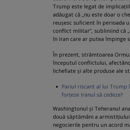
Trump este legat de implicațiil
adăugat că „nu este doar o che
reușesc suficient în perioada 
conflict militar”, subliniind că 
în Iran care ar putea împinge s
În prezent, strâmtoarea Ormuz
începutul conflictului, afectân
lichefiate și alte produse ale st
Pariul riscant al lui Trum
forțeze Iranul să cedeze?
Washingtonul și Teheranul anal
două săptămâni a armistițiului 
negocierile pentru un acord ma