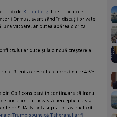
e citați de
Bloomberg
, liderii locali cer
torii Ormuz, avertizând în discuții private
ă luna viitoare, ar putea apărea o criză
conflictului ar duce și la o nouă creștere a
trolul Brent a crescut cu aproximativ 4,5%,
e din Golf consideră în continuare că Iranul
e nucleare, iar această percepție nu s-a
telor SUA–Israel asupra infrastructurii
nald Trump spune că Teheranul ar fi