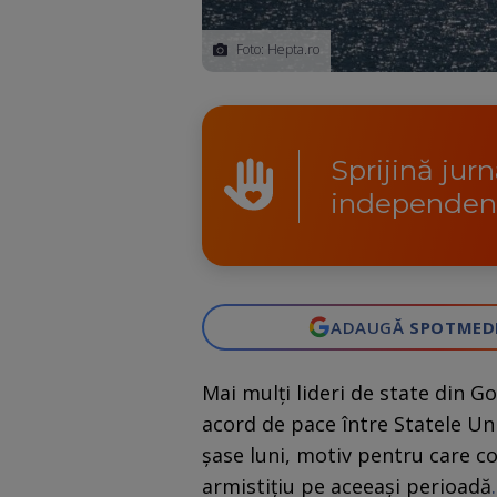
Foto: Hepta.ro
Sprijină jur
independen
ADAUGĂ
SPOTMED
Mai mulți lideri de state din G
acord de pace între Statele Un
șase luni, motiv pentru care c
armistițiu pe aceeași perioadă
.