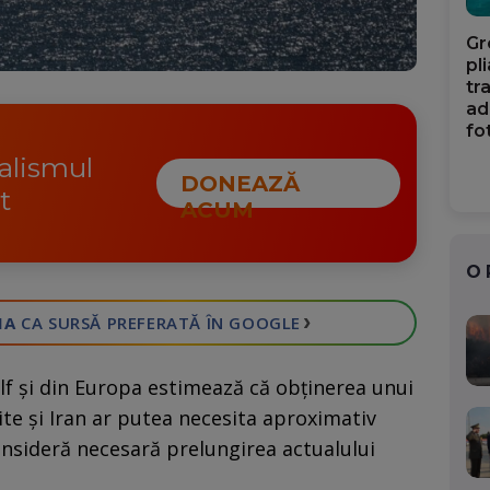
Gr
pl
tr
ad
fo
nalismul
DONEAZĂ
t
ACUM
O
›
IA
CA SURSĂ PREFERATĂ
ÎN GOOGLE
olf și din Europa estimează că obținerea unui
ite și Iran ar putea necesita aproximativ
onsideră necesară prelungirea actualului