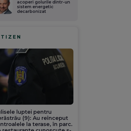
acoperi golurile dintr-un
sistem energetic
decarbonizat
ITIZEN
lisele luptei pentru
răstrău (9): Au reînceput
ntroalele la terase, în parc.
 restaurante cunoscute s-