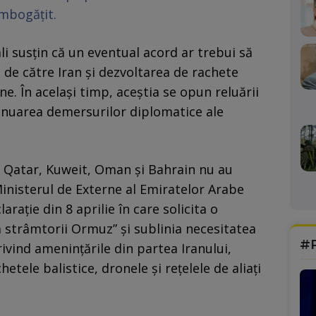
îmbogăţit.
ali susțin că un eventual acord ar trebui să
 de către Iran și dezvoltarea de rachete
ne. În același timp, aceștia se opun reluării
ntinuarea demersurilor diplomatice ale
ă, Qatar, Kuweit, Oman și Bahrain nu au
Ministerul de Externe al Emiratelor Arabe
arație din 8 aprilie în care solicita o
 strâmtorii Ormuz” și sublinia necesitatea
#
ivind amenințările din partea Iranului,
etele balistice, dronele și rețelele de aliați