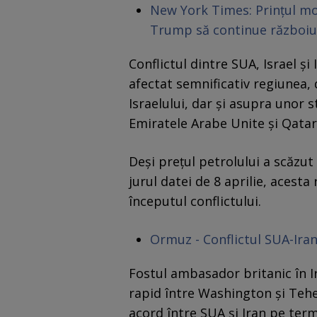
New York Times: Prințul moș
Trump să continue războiul
Conflictul dintre SUA, Israel și 
afectat semnificativ regiunea,
Israelului, dar și asupra unor s
Emiratele Arabe Unite și Qatar
Deși prețul petrolului a scăzut 
jurul datei de 8 aprilie, aces
începutul conflictului.
Ormuz - Conflictul SUA-Iran 
Fostul ambasador britanic în I
rapid între Washington și Tehe
acord între SUA și Iran pe ter