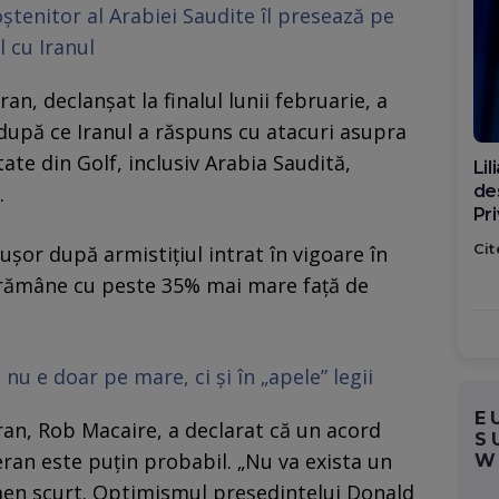
tenitor al Arabiei Saudite îl presează pe
 cu Iranul
Iran, declanșat la finalul lunii februarie, a
 după ce Iranul a răspuns cu atacuri asupra
tate din Golf, inclusiv Arabia Saudită,
Di
ca
.
po
Cit
ușor după armistițiul intrat în vigoare în
ta rămâne cu peste 35% mai mare față de
nu e doar pe mare, ci și în „apele” legii
E
ran, Rob Macaire, a declarat că un acord
S
ran este puțin probabil. „Nu va exista un
W
men scurt. Optimismul președintelui Donald