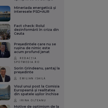
Mineriada energetică și
interesele PSD+AUR
Fact check: Rolul
dezinformării în criza din
Ceuta
Președintele care nu se
rușina de nimic este
acum profund jenat
REDACȚIA
SPOTMEDIA.RO
Sorin Grindeanu, șantaj la
președinte
EMILIAN ISAILĂ
Visul unui post la Comisia
Europeană și realitatea
din spatele ușilor închise
IRINA OLTEANU
Motive de optimism de la