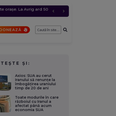
te orașe. La Avrig ard 50
e întâmplă cu cererile și
 grindină de până la 4
bire pentru „Anna”
DONEAZĂ
ITEȘTE ȘI:
Axios: SUA au cerut
Iranului să renunțe la
îmbogățirea uraniului
timp de 20 de ani
Toate modurile în care
războiul cu Iranul a
afectat până acum
economia SUA