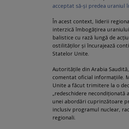
acceptat să-și predea uraniul 
În acest context, liderii region
interzică îmbogățirea uraniului
balistice cu rază lungă de acțiu
ostilităților și încurajează co
Statelor Unite.
Autoritățile din Arabia Saudit
comentat oficial informațiile. 
Unite a făcut trimitere la o decl
„redeschidere necondiționată a
unei abordări cuprinzătoare pr
inclusiv programul nuclear, rach
regionali.