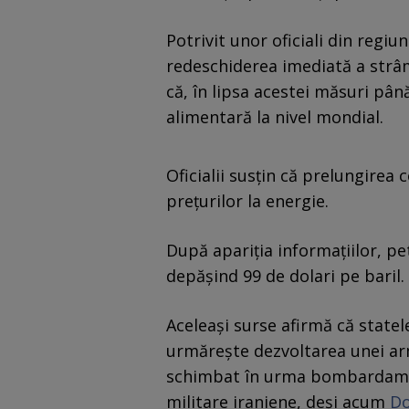
Potrivit unor oficiali din regiun
redeschiderea imediată a strâm
că, în lipsa acestei măsuri pân
alimentară la nivel mondial.
Oficialii susțin că prelungirea 
prețurilor la energie.
După apariția informațiilor, pe
depășind 99 de dolari pe baril.
Aceleași surse afirmă că statel
urmărește dezvoltarea unei arm
schimbat în urma bombardamen
militare iraniene, deşi acum
Do