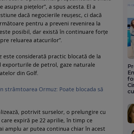
e asupra piețelor”, a spus acesta. El a
stiune dacă negocierile reușesc, ci dacă
următoare pentru a preveni revenirea la
„este posibil, dar există în continuare forțe
pre reluarea atacurilor”.
 este considerată practic blocată de la
d exporturile de petrol, gaze naturale
Pr
En
atelor din Golf.
fo
Ci
p în strâmtoarea Ormuz: Poate blocada să
cu
izează, potrivit surselor, o prelungire cu
care expiră pe 22 aprilie, în timp ce
i amplu ar putea continua chiar în acest