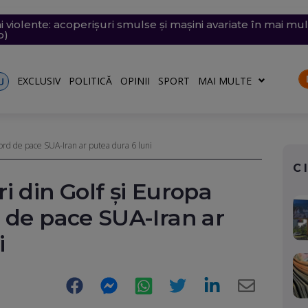
i violente: acoperișuri smulse și mașini avariate în mai mul
e săptămâna viitoare. Accesul se va face în etape. Iată ce s
emii extreme: 39 de grade la umbră, vijelii de 90 km/h și
 desenat pe o stâncă de pe Transfăgărășan mesajul de iu
ăvești, pe care abia o pornise acum câteva zile
o)
EXCLUSIV
POLITICĂ
OPINII
SPORT
MAI MULTE
U
cord de pace SUA-Iran ar putea dura 6 luni
C
i din Golf și Europa
 de pace SUA-Iran ar
i
Facebook
Messenger
WhatsApp
Twitter
LinkedIn
E-