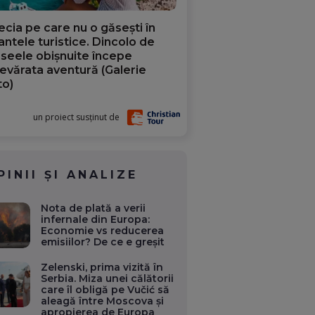
ecia pe care nu o găsești în
iantele turistice. Dincolo de
aseele obișnuite începe
evărata aventură (Galerie
to)
un proiect susținut de
PINII ȘI ANALIZE
Nota de plată a verii
infernale din Europa:
Economie vs reducerea
emisiilor? De ce e greșit
Zelenski, prima vizită în
Serbia. Miza unei călătorii
care îl obligă pe Vučić să
aleagă între Moscova și
apropierea de Europa