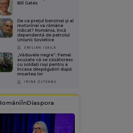
Bill Gates
De ce prețul benzinei și al
motorinei va rămâne
ridicat? România, încă
dependentă de petrolul
Uniunii Sovietice
EMILIAN ISAILĂ
„Văduvele negre”: Femei
acuzate că se căsătoresc
cu soldați ruși pentru a
încasa despăgubiri după
moartea lor
IRINA OLTEANU
RomâniÎnDiaspora