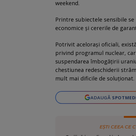
weekend.
Printre subiectele sensibile se
economice şi cererile de garanț
Potrivit acelorași oficiali, exi
privind programul nuclear, care
suspendarea îmbogățirii urani
chestiunea redeschiderii strâm
mult mai dificile de soluționat.
ADAUGĂ
SPOTMED
EȘTI CEEA CE C