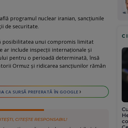
 află programul nuclear iranian, sancțiunile
ii de securitate.
C
stă posibilitatea unui compromis limitat
 ar include inspecții internaționale și
ului pentru o perioadă determinată, însă
torii Ormuz și ridicarea sancțiunilor rămân
›
IA
CA SURSĂ PREFERATĂ
ÎN GOOGLE
Cu
He
ITEȘTI, CITEȘTE RESPONSABIL!
co
Ce