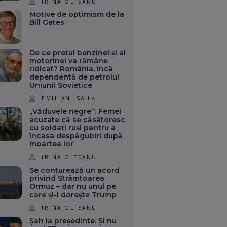
IRINA OLTEANU
Motive de optimism de la
Bill Gates
De ce prețul benzinei și al
motorinei va rămâne
ridicat? România, încă
dependentă de petrolul
Uniunii Sovietice
EMILIAN ISAILĂ
„Văduvele negre”: Femei
acuzate că se căsătoresc
cu soldați ruși pentru a
încasa despăgubiri după
moartea lor
IRINA OLTEANU
Se conturează un acord
privind Strâmtoarea
Ormuz – dar nu unul pe
care și-l dorește Trump
IRINA OLTEANU
Șah la președinte. Și nu