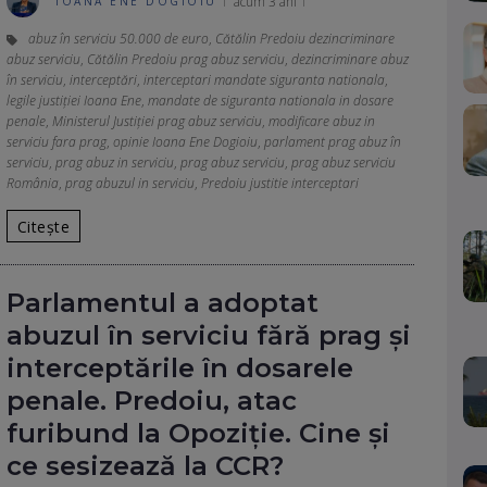
acum 3 ani
IOANA ENE DOGIOIU
abuz în serviciu 50.000 de euro
,
Cătălin Predoiu dezincriminare
abuz serviciu
,
Cătălin Predoiu prag abuz serviciu
,
dezincriminare abuz
în serviciu
,
interceptări
,
interceptari mandate siguranta nationala
,
legile justiţiei Ioana Ene
,
mandate de siguranta nationala in dosare
penale
,
Ministerul Justiției prag abuz serviciu
,
modificare abuz in
serviciu fara prag
,
opinie Ioana Ene Dogioiu
,
parlament prag abuz în
serviciu
,
prag abuz in serviciu
,
prag abuz serviciu
,
prag abuz serviciu
România
,
prag abuzul in serviciu
,
Predoiu justitie interceptari
Citește
Parlamentul a adoptat
abuzul în serviciu fără prag și
interceptările în dosarele
penale. Predoiu, atac
furibund la Opoziție. Cine și
ce sesizează la CCR?