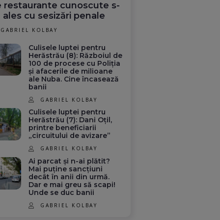
 restaurante cunoscute s-
 ales cu sesizări penale
GABRIEL KOLBAY
Culisele luptei pentru
Herăstrău (8): Războiul de
100 de procese cu Poliția
și afacerile de milioane
ale Nuba. Cine încasează
banii
GABRIEL KOLBAY
Culisele luptei pentru
Herăstrău (7): Dani Oțil,
printre beneficiarii
„circuitului de avizare”
GABRIEL KOLBAY
Ai parcat și n-ai plătit?
Mai puține sancțiuni
decât în anii din urmă.
Dar e mai greu să scapi!
Unde se duc banii
GABRIEL KOLBAY