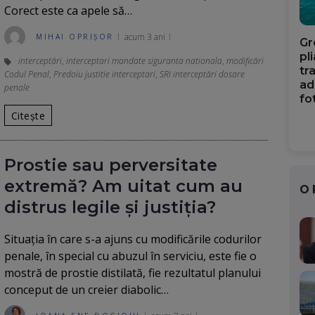
Corect este ca apele să…
acum 3 ani
MIHAI OPRIȘOR
Gr
pl
interceptări
,
interceptari mandate siguranta nationala
,
modificări
tr
Codul Penal
,
Predoiu justitie interceptari
,
SRI interceptări dosare
ad
penale
fo
Citește
Prostie sau perversitate
extremă? Am uitat cum au
O
distrus legile și justiția?
Situația în care s-a ajuns cu modificările codurilor
penale, în special cu abuzul în serviciu, este fie o
mostră de prostie distilată, fie rezultatul planului
conceput de un creier diabolic…