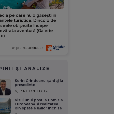
ecia pe care nu o găsești în
iantele turistice. Dincolo de
aseele obișnuite începe
evărata aventură (Galerie
to)
un proiect susținut de
PINII ȘI ANALIZE
Sorin Grindeanu, șantaj la
președinte
EMILIAN ISAILĂ
Visul unui post la Comisia
Europeană și realitatea
din spatele ușilor închise