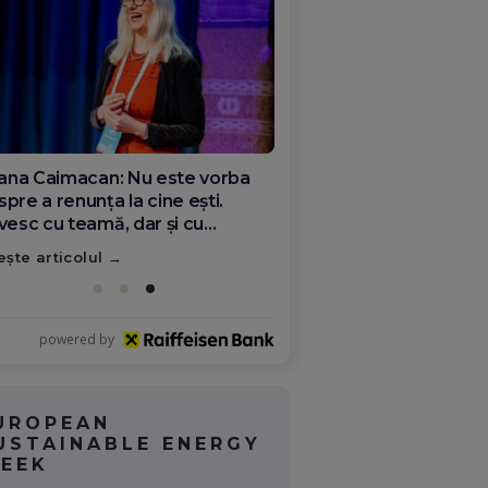
ana Olar, românca de la Google
re demonstrează că diaspora
ate schimba România
ește articolul
powered by
UROPEAN
USTAINABLE ENERGY
EEK