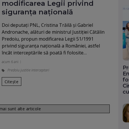
modificarea Legii privind
siguranța națională
Doi deputați PNL, Cristina Trăilă şi Gabriel
Andronache, alături de ministrul Justiției Cătălin
Predoiu, propun modificarea Legii 51/1991
privind siguranţa naţională a României, astfel
încât interceptările să poată fi folosite…
acum 6 ani
Pr
Predoiu justitie interceptari
En
fo
Citește
Ci
cu
ai sunt alte articole