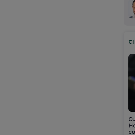
C
Cu
He
co