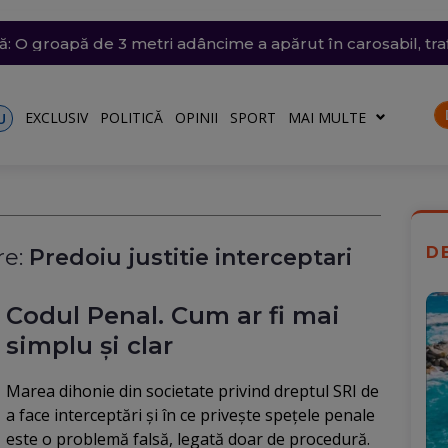
ânia: Transelectrica va putea deconecta marii consumatori
trat azi un nou record absolut de temperatură
n nordul Angliei: O defecțiune electrică provoacă întârzieri
ă: O groapă de 3 metri adâncime a apărut în carosabil, trafi
n Dunăre a fost amânată din nou. Crește riscul pentru C
talele nu vor fi afectate
EXCLUSIV
POLITICĂ
OPINII
SPORT
MAI MULTE
U
D
e:
Predoiu justitie interceptari
Codul Penal. Cum ar fi mai
simplu și clar
Marea dihonie din societate privind dreptul SRI de
a face interceptări și în ce privește spețele penale
este o problemă falsă, legată doar de procedură.