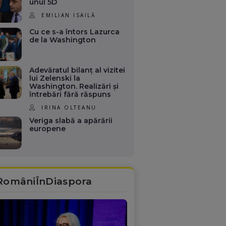
unul 5D
EMILIAN ISAILĂ
Cu ce s-a întors Lazurca
de la Washington
Adevăratul bilanț al vizitei
lui Zelenski la
Washington. Realizări și
întrebări fără răspuns
IRINA OLTEANU
Veriga slabă a apărării
europene
RomâniÎnDiaspora