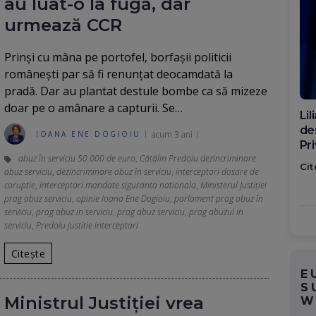
au luat-o la fugă, dar
urmează CCR
Prinși cu mâna pe portofel, borfașii politicii
românești par să fi renunțat deocamdată la
pradă. Dar au plantat destule bombe ca să mizeze
doar pe o amânare a capturii. Se…
Di
ca
acum 3 ani
IOANA ENE DOGIOIU
po
abuz în serviciu 50.000 de euro
,
Cătălin Predoiu dezincriminare
Cit
abuz serviciu
,
dezincriminare abuz în serviciu
,
interceptari dosare de
coruptie
,
interceptari mandate siguranta nationala
,
Ministerul Justiției
prag abuz serviciu
,
opinie Ioana Ene Dogioiu
,
parlament prag abuz în
serviciu
,
prag abuz in serviciu
,
prag abuz serviciu
,
prag abuzul in
serviciu
,
Predoiu justitie interceptari
Citește
E
S
Ministrul Justiției vrea
W