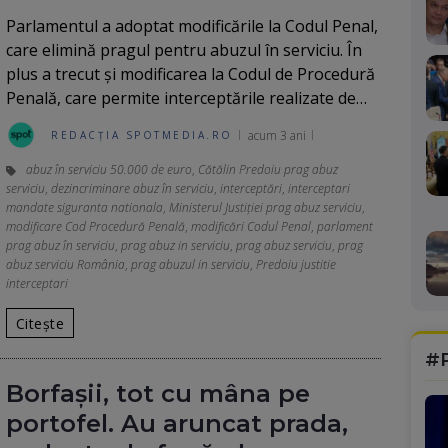
Parlamentul a adoptat modificările la Codul Penal,
care elimină pragul pentru abuzul în serviciu. În
plus a trecut şi modificarea la Codul de Procedură
Penală, care permite interceptările realizate de…
acum 3 ani
REDACȚIA SPOTMEDIA.RO
abuz în serviciu 50.000 de euro
,
Cătălin Predoiu prag abuz
serviciu
,
dezincriminare abuz în serviciu
,
interceptări
,
interceptari
mandate siguranta nationala
,
Ministerul Justiției prag abuz serviciu
,
modificare Cod Procedură Penală
,
modificări Codul Penal
,
parlament
prag abuz în serviciu
,
prag abuz in serviciu
,
prag abuz serviciu
,
prag
abuz serviciu România
,
prag abuzul in serviciu
,
Predoiu justitie
interceptari
Citește
#
Borfașii, tot cu mâna pe
portofel. Au aruncat prada,