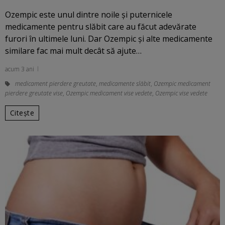
Ozempic este unul dintre noile şi puternicele
medicamente pentru slăbit care au făcut adevărate
furori în ultimele luni. Dar Ozempic şi alte medicamente
similare fac mai mult decât să ajute…
acum 3 ani
medicament pierdere greutate
,
medicamente slăbit
,
Ozempic medicament
pierdere greutate vise
,
Ozempic medicament vise vedete
,
Ozempic vise vedete
Citește