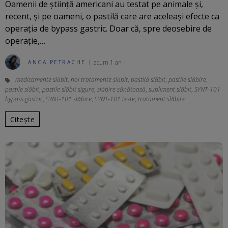
Oamenii de știință americani au testat pe animale și,
recent, și pe oameni, o pastilă care are aceleași efecte ca
operația de bypass gastric. Doar că, spre deosebire de
operație,…
acum 1 an
ANCA PETRACHE
medicamente slăbit
,
noi tratamente slăbit
,
pastilă slăbit
,
pastile slăbire
,
pastile slăbit
,
pastile slăbit sigure
,
slăbire sănătoasă
,
supliment slăbit
,
SYNT-101
bypass gastric
,
SYNT-101 slăbire
,
SYNT-101 teste
,
tratament slăbire
Citește