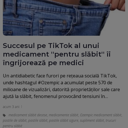
Succesul pe TikTok al unui
medicament ''pentru slăbit'' îi
îngrijorează pe medici
Un antidiabetic face furori pe reţeaua socială TikTok,
unde hashtagul #Ozempic a acumulat peste 570 de
milioane de vizualizări, datorită proprietăţilor sale care
ajută la slăbit, fenomenul provocând tensiuni în…
acum 3 ani
medicament slăbit decese
,
medicamente slăbit
,
Ozempic medicament slăbit
,
pastile de slăbit
,
pastile slăbit
,
pastile slăbit sigure
,
supliment slăbit
,
trucuri
pentru slăbit