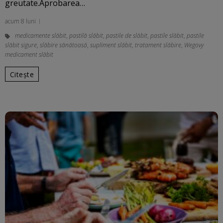
greutate.Aprobarea…
acum 8 luni
medicamente slăbit
,
pastilă slăbit
,
pastile de slăbit
,
pastile slăbit
,
pastile
slăbit sigure
,
slăbire sănătoasă
,
supliment slăbit
,
tratament slăbire
,
Wegovy
medicament slăbit
Citește