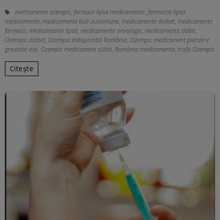
avertismente ozempic
,
farmacii lipsă medicamente
,
farmacist lipsă
medicamente
,
medicamente boli autoimune
,
medicamente diabet
,
medicamente
farmacii
,
medicamente lipsă
,
medicamente onvologie
,
medicamente slăbit
,
Ozempic diabet
,
Ozempic indisponibil România
,
Ozempic medicament pierdere
greutate vise
,
Ozempic medicament slăbit
,
România medicamente
,
trafic Ozempic
Citește