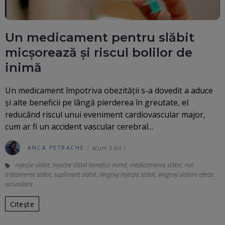
Un medicament pentru slăbit
micșorează și riscul bolilor de
inimă
Un medicament împotriva obezităţii s-a dovedit a aduce
și alte beneficii pe lângă pierderea în greutate, el
reducând riscul unui eveniment cardiovascular major,
cum ar fi un accident vascular cerebral…
acum 3 ani
ANCA PETRACHE
injecție slăbit
,
injectie slăbit beneficii inimă
,
medicamente slăbit
,
noi
tratamente slăbit
,
supliment slăbit
,
Wegovy injecție slăbit
,
Wegovy slăbire efecte
secundare
Citește