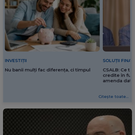
SOLUȚII FINA
INVESTIȚII
CSALB: Ce tre
Nu banii mulți fac diferența, ci timpul
credite în f
amenda dată 
Citește toate...