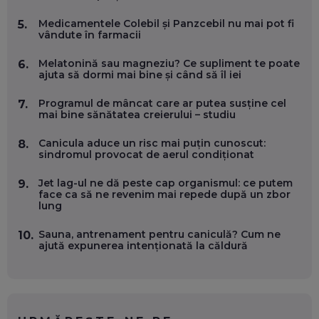
EFICIENT VIAȚA ONLINE. ȘI CARE SUNT PRIMII PAȘI ÎNTR-O
CARIERĂ DE „HACKER CU PERMIS”
Medicamentele Colebil și Panzcebil nu mai pot fi
5.
EP. 56
vândute în farmacii
Melatonină sau magneziu? Ce supliment te poate
6.
DOINA VÎLCEANU, CONTENTSPEED: VREI SUCCES ONLINE?
ajuta să dormi mai bine și când să îl iei
ÎNVAȚĂ AEO ȘI GEO!
EP. 55
Programul de mâncat care ar putea susține cel
7.
mai bine sănătatea creierului – studiu
OLIVIU MATEI, HOLISUN: SOFTWARE DE LA CLUJ PENTRU
Canicula aduce un risc mai puțin cunoscut:
8.
WASHINGTON, OCHELARI INTELIGENȚI ȘI FERME
sindromul provocat de aerul condiționat
VERTICALE FĂRĂ PĂMÂNT
EP. 54
Jet lag-ul ne dă peste cap organismul: ce putem
9.
face ca să ne revenim mai repede după un zbor
lung
VALENTIN VANCEA, CEO AL PATRIA BANK: AUTOMATIZĂM
PROCESE, DAR CE FACEM CÂND PICĂ BAZA DE DATE, LA
INSTITUȚIILE STATULUI?
Sauna, antrenament pentru caniculă? Cum ne
10.
EP. 53
ajută expunerea intenționată la căldură
VOICU OPREAN (AROBS): CUM CONSTRUIEȘTI O COMPANIE
GLOBALĂ, FĂRĂ SĂ PIERZI LEGĂTURA CU COMUNITATEA
TA LOCALĂ - ȘI CE SĂ DAI ÎNAPOI
EP. 52