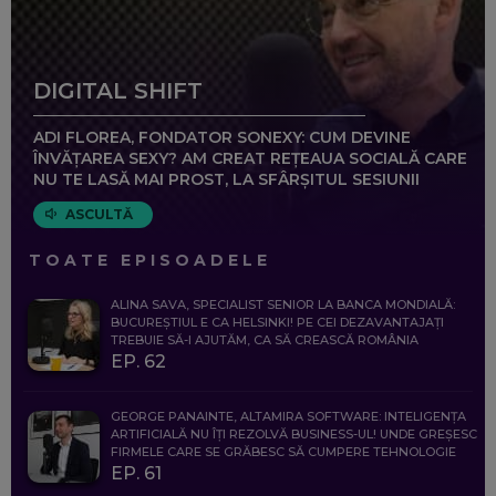
DIGITAL SHIFT
ADI FLOREA, FONDATOR SONEXY: CUM DEVINE
ÎNVĂȚAREA SEXY? AM CREAT REȚEAUA SOCIALĂ CARE
NU TE LASĂ MAI PROST, LA SFÂRȘITUL SESIUNII
ASCULTĂ
TOATE EPISOADELE
ALINA SAVA, SPECIALIST SENIOR LA BANCA MONDIALĂ:
BUCUREȘTIUL E CA HELSINKI! PE CEI DEZAVANTAJAȚI
TREBUIE SĂ-I AJUTĂM, CA SĂ CREASCĂ ROMÂNIA
EP. 62
GEORGE PANAINTE, ALTAMIRA SOFTWARE: INTELIGENȚA
ARTIFICIALĂ NU ÎȚI REZOLVĂ BUSINESS-UL! UNDE GREȘESC
FIRMELE CARE SE GRĂBESC SĂ CUMPERE TEHNOLOGIE
EP. 61