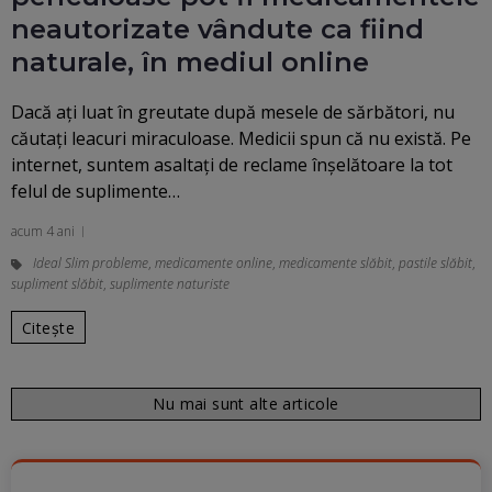
neautorizate vândute ca fiind
naturale, în mediul online
Dacă ați luat în greutate după mesele de sărbători, nu
căutați leacuri miraculoase. Medicii spun că nu există. Pe
internet, suntem asaltați de reclame înșelătoare la tot
felul de suplimente…
acum 4 ani
Ideal Slim probleme
,
medicamente online
,
medicamente slăbit
,
pastile slăbit
,
supliment slăbit
,
suplimente naturiste
Citește
Nu mai sunt alte articole