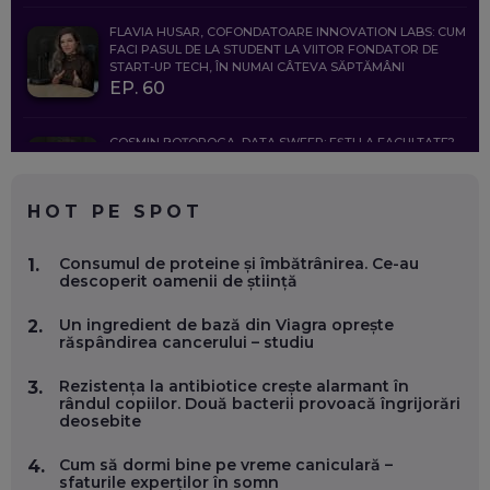
FLAVIA HUSAR, COFONDATOARE INNOVATION LABS: CUM
FACI PASUL DE LA STUDENT LA VIITOR FONDATOR DE
START-UP TECH, ÎN NUMAI CÂTEVA SĂPTĂMÂNI
EP. 60
COSMIN BOȚOROGA, DATA SWEEP: EȘTI LA FACULTATE?
CE SĂ FOLOSEȘTI, CÂND ÎȚI TREBUIE CEVA MAI PRECIS CA
CHATGPT
EP. 59
HOT PE SPOT
MARIO GHENEA, COFONDATOR WORKFLOW TIME: CUM
Consumul de proteine și îmbătrânirea. Ce-au
1.
FOLOSEȘTI TEHNOLOGIA CA SĂ FII MAI BUN LA JOB. ȘI CUM
descoperit oamenii de știință
SE VA SCHIMBA MUNCA, ÎN URMĂTORII ANI
EP. 58
Un ingredient de bază din Viagra oprește
2.
răspândirea cancerului – studiu
MARIUS PAȘCULEA, COFONDATOR AL KULTH: CUM
FOLOSEȘTI TEHNOLOGIA CA SĂ ÎȚI DESCHIZI DRUMUL
Rezistența la antibiotice crește alarmant în
3.
CĂTRE ARTĂ, LA NIVEL GLOBAL
rândul copiilor. Două bacterii provoacă îngrijorări
EP. 57
deosebite
Cum să dormi bine pe vreme caniculară –
4.
ANDREI AVĂDANEI, BIT SENTINEL: CUM ÎȚI PROTEJEZI
sfaturile experților în somn