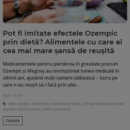
Pot fi imitate efectele Ozempic
prin dietă? Alimentele cu care ai
cea mai mare șansă de reușită
Medicamentele pentru pierderea în greutate precum
Ozempic și Wegovy au revoluționat lumea medicală în
ultimii ani, ajutând mulți oameni slăbească – lucru pe
care n-au reușit să-l facă prin alte…
acum 10 luni
dietă ozempic
,
dietă slăbit
,
medicamente slăbit
,
Ozempic medicament slăbit
,
Ozempic natural intestin
,
slăbire sănătoasă
Citește