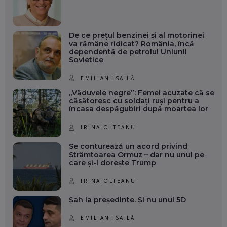
De ce prețul benzinei și al motorinei
va rămâne ridicat? România, încă
dependentă de petrolul Uniunii
Sovietice
EMILIAN ISAILĂ
„Văduvele negre”: Femei acuzate că se
căsătoresc cu soldați ruși pentru a
încasa despăgubiri după moartea lor
IRINA OLTEANU
Se conturează un acord privind
Strâmtoarea Ormuz – dar nu unul pe
care și-l dorește Trump
IRINA OLTEANU
Șah la președinte. Și nu unul 5D
EMILIAN ISAILĂ