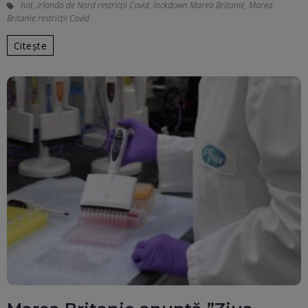
hot
,
Irlanda de Nord restricții Covid
,
lockdown Marea Britanie
,
Marea
Britanie restricții Covid
Citește