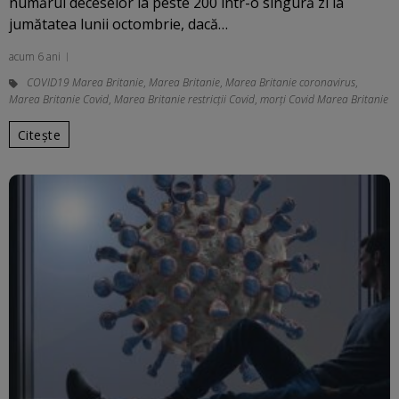
numărul deceselor la peste 200 într-o singură zi la
jumătatea lunii octombrie, dacă…
acum 6 ani
COVID19 Marea Britanie
,
Marea Britanie
,
Marea Britanie coronavirus
,
Marea Britanie Covid
,
Marea Britanie restricții Covid
,
morți Covid Marea Britanie
Citește