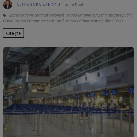
acum 5 ani
ALEXANDRA ȘANDRU
Marea Britanie certificat vaccinare
,
Marea Britanie competiții sportive public
COVID
,
Marea Britanie restricții Covid
,
Marea Britanie teatre public COVID
Citește