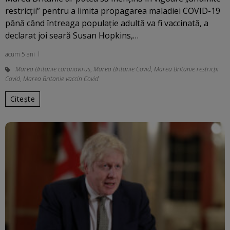
restricţii” pentru a limita propagarea maladiei COVID-19
până când întreaga populaţie adultă va fi vaccinată, a
declarat joi seară Susan Hopkins,…
acum 5 ani
Marea Britanie coronavirus
,
Marea Britanie Covid
,
Marea Britanie restricții
Covid
,
Marea Britanie vaccin Covid
Citește