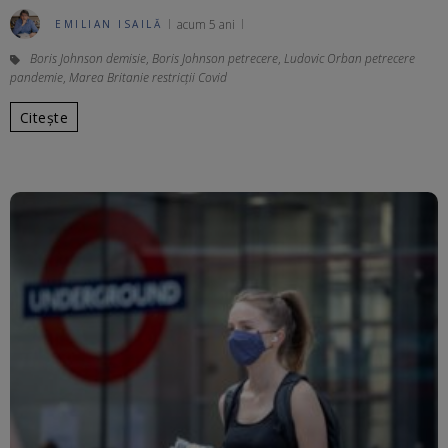
acum 5 ani
EMILIAN ISAILĂ
Boris Johnson demisie
,
Boris Johnson petrecere
,
Ludovic Orban petrecere
pandemie
,
Marea Britanie restricții Covid
Citește