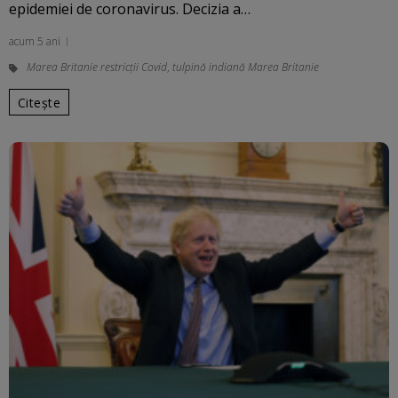
epidemiei de coronavirus. Decizia a…
acum 5 ani
Marea Britanie restricții Covid
,
tulpină indiană Marea Britanie
Citește