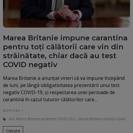
Marea Britanie impune carantina
pentru toţi călătorii care vin din
străinătate, chiar dacă au test
COVID negativ
Marea Britanie a anunţat vineri că va impune începând
de luni, pe lângă obligativitatea prezentării unui test
negativ COVID-19, şi respectarea unei perioade de
carantină în cazul tuturor călătorilor care…
acum 6 ani
hot
,
Marea Britanie carantină COVID 2021
,
Marea Britanie restricții Covid
Citește