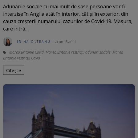
Adunările sociale cu mai mult de șase persoane vor fi
interzise în Anglia atât în interior, cât și în exterior, din
cauza creșterii numărului cazurilor de Covid-19. Măsura,
care intră…
acum 6 ani
IRINA OLTEANU
Marea Britanie Covid
,
Marea Britanie restricții adunări sociale
,
Marea
Britanie restricții Covid
Citește