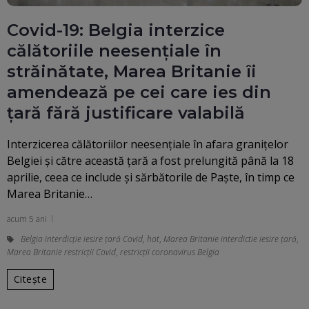
Covid-19: Belgia interzice
călătoriile neesențiale în
străinătate, Marea Britanie îi
amendează pe cei care ies din
țară fără justificare valabilă
Interzicerea călătoriilor neesenţiale în afara graniţelor
Belgiei şi către această ţară a fost prelungită până la 18
aprilie, ceea ce include şi sărbătorile de Paşte, în timp ce
Marea Britanie…
acum 5 ani
Belgia interdicție iesire țară Covid
,
hot
,
Marea Britanie interdictie iesire țară
,
Marea Britanie restricții Covid
,
restricții coronavirus Belgia
Citește