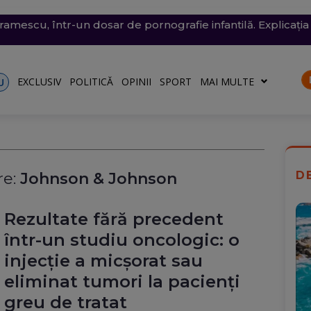
conomie de energie, fără efect: Miercuri, la momentul criti
v exploziv a perturbat traficul pe aeroportul Leipzig, un c
vramescu, într-un dosar de pornografie infantilă. Explicația 
tenera lui Nicușor Dan, și-a publicat declarațiile de avere 
 mare, în dreptul unei plaje din Mamaia (Video). Aparatul v
rii
turile către Ucraina. Rusia, principalul suspect
riu are la Dacia
EXCLUSIV
POLITICĂ
OPINII
SPORT
MAI MULTE
U
D
e:
Johnson & Johnson
Rezultate fără precedent
într-un studiu oncologic: o
injecție a micșorat sau
eliminat tumori la pacienți
greu de tratat