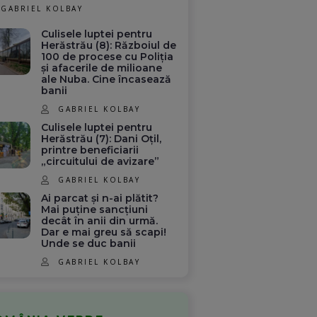
GABRIEL KOLBAY
Culisele luptei pentru
Herăstrău (8): Războiul de
100 de procese cu Poliția
și afacerile de milioane
ale Nuba. Cine încasează
banii
GABRIEL KOLBAY
Culisele luptei pentru
Herăstrău (7): Dani Oțil,
printre beneficiarii
„circuitului de avizare”
GABRIEL KOLBAY
Ai parcat și n-ai plătit?
Mai puține sancțiuni
decât în anii din urmă.
Dar e mai greu să scapi!
Unde se duc banii
GABRIEL KOLBAY