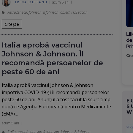
acum 5 ani
IRINA OLTEANU
AstraZeneca
,
Johnson & Johnson
,
obiectiv UE vaccin
Citește
Di
ca
Italia aprobă vaccinul
po
Johnson & Johnson. Îl
Cit
recomandă persoanelor de
peste 60 de ani
Italia aprobă vaccinul Johnson & Johnson
împotriva COVID-19 şi îl recomandă persoanelor
peste 60 de ani. Anunţul a fost făcut la scurt timp
E
după ce Agenţia Europeană pentru Medicamente
S
W
(EMA)…
acum 5 ani
Italia aprobă Johnson & Johnson
,
Johnson & Johnson