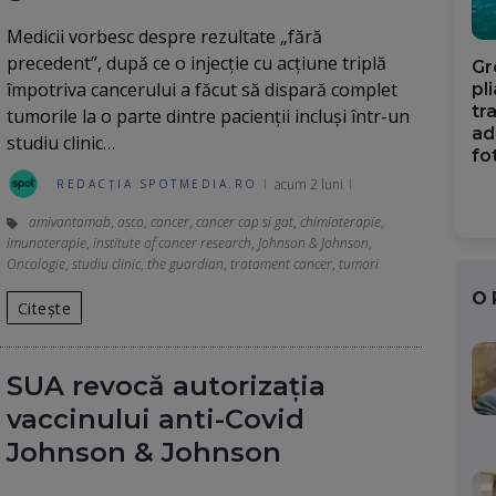
Medicii vorbesc despre rezultate „fără
precedent”, după ce o injecție cu acțiune triplă
Gr
împotriva cancerului a făcut să dispară complet
pl
tr
tumorile la o parte dintre pacienții incluși într-un
ad
studiu clinic…
fo
acum 2 luni
REDACȚIA SPOTMEDIA.RO
amivantamab
,
asco
,
cancer
,
cancer cap si gat
,
chimioterapie
,
imunoterapie
,
institute of cancer research
,
Johnson & Johnson
,
Oncologie
,
studiu clinic
,
the guardian
,
tratament cancer
,
tumori
O
Citește
SUA revocă autorizația
vaccinului anti-Covid
Johnson & Johnson