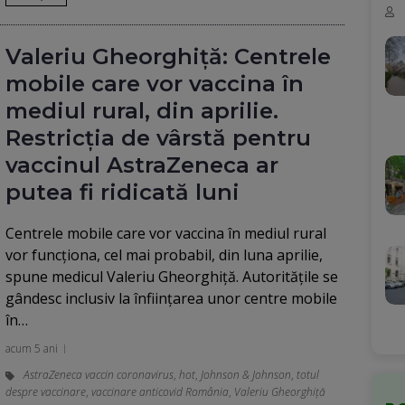
Valeriu Gheorghiţă: Centrele
mobile care vor vaccina în
mediul rural, din aprilie.
Restricția de vârstă pentru
vaccinul AstraZeneca ar
putea fi ridicată luni
Centrele mobile care vor vaccina în mediul rural
vor funcționa, cel mai probabil, din luna aprilie,
spune medicul Valeriu Gheorghiţă. Autoritățile se
gândesc inclusiv la înființarea unor centre mobile
în…
acum 5 ani
AstraZeneca vaccin coronavirus
,
hot
,
Johnson & Johnson
,
totul
despre vaccinare
,
vaccinare anticovid România
,
Valeriu Gheorghiță