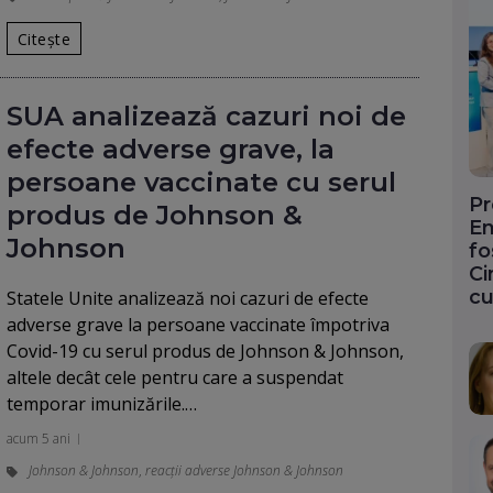
Citește
SUA analizează cazuri noi de
efecte adverse grave, la
persoane vaccinate cu serul
Pr
produs de Johnson &
En
Johnson
fo
Ci
cu
Statele Unite analizează noi cazuri de efecte
adverse grave la persoane vaccinate împotriva
Covid-19 cu serul produs de Johnson & Johnson,
altele decât cele pentru care a suspendat
temporar imunizările.…
acum 5 ani
Johnson & Johnson
,
reacții adverse Johnson & Johnson