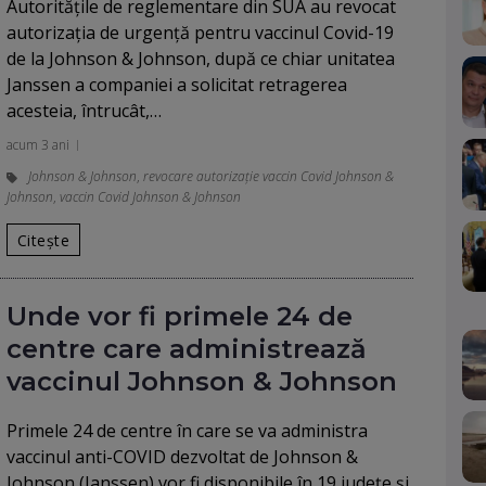
Autorităţile de reglementare din SUA au revocat
autorizaţia de urgenţă pentru vaccinul Covid-19
de la Johnson & Johnson, după ce chiar unitatea
Janssen a companiei a solicitat retragerea
acesteia, întrucât,…
acum 3 ani
Johnson & Johnson
,
revocare autorizație vaccin Covid Johnson &
Johnson
,
vaccin Covid Johnson & Johnson
Citește
Unde vor fi primele 24 de
centre care administrează
vaccinul Johnson & Johnson
Primele 24 de centre în care se va administra
vaccinul anti-COVID dezvoltat de Johnson &
Johnson (Janssen) vor fi disponibile în 19 judeţe şi