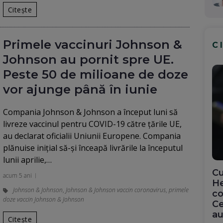
Citește
Primele vaccinuri Johnson &
C
Johnson au pornit spre UE.
Peste 50 de milioane de doze
vor ajunge până în iunie
Compania Johnson & Johnson a început luni să
livreze vaccinul pentru COVID-19 către țările UE,
au declarat oficialii Uniunii Europene. Compania
plănuise inițial să-și înceapă livrările la începutul
lunii aprilie,…
Cu
acum 5 ani
He
Johnson & Johnson
,
Johnson & Johnson vaccin coronavirus
,
primele
co
doze vaccin Johnson & Johnson
Ce
au
Citește