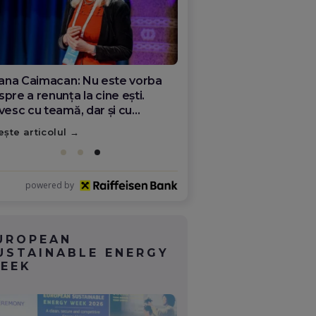
ana Olar, românca de la Google
re demonstrează că diaspora
ate schimba România
ește articolul
powered by
UROPEAN
USTAINABLE ENERGY
EEK