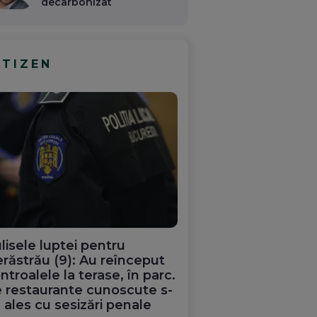
decarbonizat
ITIZEN
lisele luptei pentru
răstrău (9): Au reînceput
ntroalele la terase, în parc.
 restaurante cunoscute s-
 ales cu sesizări penale