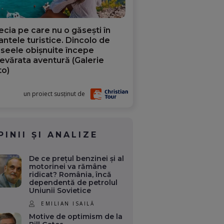
ecia pe care nu o găsești în
iantele turistice. Dincolo de
aseele obișnuite începe
evărata aventură (Galerie
to)
un proiect susținut de
PINII ȘI ANALIZE
De ce prețul benzinei și al
motorinei va rămâne
ridicat? România, încă
dependentă de petrolul
Uniunii Sovietice
EMILIAN ISAILĂ
Motive de optimism de la