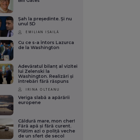
Bill Gates
Șah la președinte. Și nu
unul 5D
EMILIAN ISAILĂ
Cu ce s-a întors Lazurca
de la Washington
Adevăratul bilanț al vizitei
lui Zelenski la
Washington. Realizări și
întrebări fără răspuns
IRINA OLTEANU
Veriga slabă a apărării
europene
Căldură mare, mon cher!
Fără apă și fără curent.
Plătim azi o poliță veche
de un sfert de secol