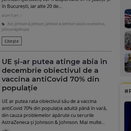
în Bucureşti, iar alte 20 de…
acum 5 ani
hot
,
Johnson & Johnson
,
Johnson & Johnson vaccin coronavirus
,
Johnson&Johnson
Citește
UE şi-ar putea atinge abia în
decembrie obiectivul de a
vaccina antiCovid 70% din
populație
#
UE ar putea rata obiectivul său de a vaccina
antiCovid 70% din populația adultă până în vară,
din cauza problemelor apărute cu serurile
AstraZeneca și Johnson & Johnson. Mai multe…