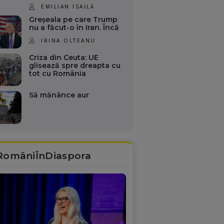
EMILIAN ISAILĂ
Greșeala pe care Trump
nu a făcut-o în Iran. Încă
IRINA OLTEANU
Criza din Ceuta: UE
glisează spre dreapta cu
tot cu România
Să mănânce aur
RomâniÎnDiaspora