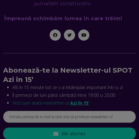
jurnalism constructiv.
EP. 46
Împreună schimbăm lumea în care trăim!
MIHAI CEPOI, JOBFUL: SCHIMBĂM MODUL ÎN CARE APLICI
LA JOB! CUM DEMONSTREZI ABILITĂȚI ȘI CÂȘTIGI PREMII
EP. 45
ANTONIO ENACHE, SENSE4FIT: CUM TE AJUTĂ
TEHNOLOGIA SĂ FACI SPORT, SĂ FII MAI COMPETITIV ȘI SĂ
CÂȘTIGI
EP. 44
Abonează-te la Newsletter-ul SPOT
Azi în 15’
CRISTIAN GROZEA, BEEFAST: PREGĂTIM CEL MAI BUN
DISPECERAT AUTOMAT DE PE PIAȚĂ! CUM POATE
Afli în 15 minute tot ce s-a întâmplat important într-o zi
REVOLUȚIONA LIVRĂRILE RAPIDE, DIN ROMÂNIA PÂNĂ ÎN
Îl primești de luni până sâmbătă între 19:00 și 20:00
ASIA
EP. 43
Vezi cum arată newsletter-ul
Azi în 15’
ANDREI NICOARĂ, EXPERT ÎN E-GUVERNARE: N-O SĂ NE
MAI MEARGĂ PREA MULT CU MANȚOGĂRII! DACĂ NU NE
RESPECTĂM OBLIGAȚIILE EUROPENE, VOM AVEA
PROBLEME
EP. 42
Mă abonez