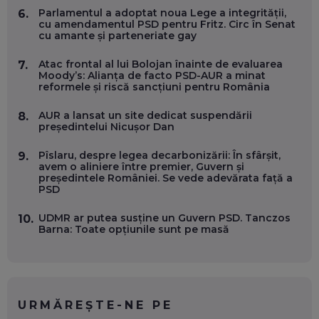
Parlamentul a adoptat noua Lege a integrității,
6.
cu amendamentul PSD pentru Fritz. Circ în Senat
cu amante și parteneriate gay
OLIVIU MATEI, HOLISUN: SOFTWARE DE LA CLUJ PENTRU
WASHINGTON, OCHELARI INTELIGENȚI ȘI FERME
VERTICALE FĂRĂ PĂMÂNT
Atac frontal al lui Bolojan înainte de evaluarea
7.
EP. 54
Moody’s: Alianța de facto PSD-AUR a minat
reformele și riscă sancțiuni pentru România
VALENTIN VANCEA, CEO AL PATRIA BANK: AUTOMATIZĂM
AUR a lansat un site dedicat suspendării
8.
PROCESE, DAR CE FACEM CÂND PICĂ BAZA DE DATE, LA
președintelui Nicușor Dan
INSTITUȚIILE STATULUI?
EP. 53
Pîslaru, despre legea decarbonizării: În sfârșit,
9.
avem o aliniere între premier, Guvern și
președintele României. Se vede adevărata față a
VOICU OPREAN (AROBS): CUM CONSTRUIEȘTI O COMPANIE
PSD
GLOBALĂ, FĂRĂ SĂ PIERZI LEGĂTURA CU COMUNITATEA
TA LOCALĂ - ȘI CE SĂ DAI ÎNAPOI
EP. 52
UDMR ar putea susține un Guvern PSD. Tanczos
10.
Barna: Toate opțiunile sunt pe masă
ROBERT GRAUR, FOMO: SPEAKERUL PE SCENĂ, INVITATUL
ÎN SALĂ, DAR ÎNVĂȚĂM UNII DE LA CEILALȚI. VIN JASON
DERULO, STEVEN BARTLETT ȘI ALȚI PESTE 60 DE
ANTREPRENORI
EP. 51
URMĂREȘTE-NE PE
RADU MOȚOC, TECHSOUP: O TREIME DINTRE