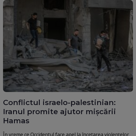
Conflictul israelo-palestinian:
Iranul promite ajutor mișcării
Hamas
În vreme ce Occidentul face apel la încetarea violențelor