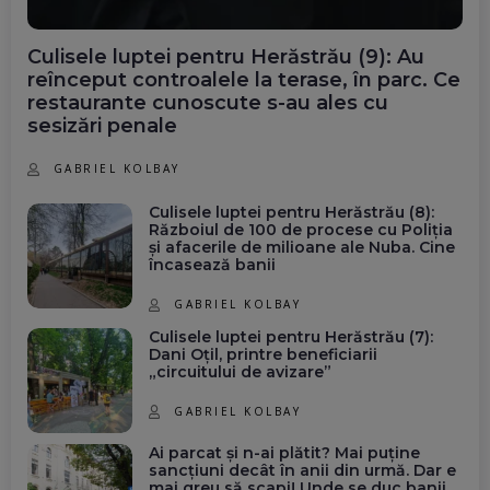
Culisele luptei pentru Herăstrău (9): Au
reînceput controalele la terase, în parc. Ce
restaurante cunoscute s-au ales cu
sesizări penale
GABRIEL KOLBAY
Culisele luptei pentru Herăstrău (8):
Războiul de 100 de procese cu Poliția
și afacerile de milioane ale Nuba. Cine
încasează banii
GABRIEL KOLBAY
Culisele luptei pentru Herăstrău (7):
Dani Oțil, printre beneficiarii
„circuitului de avizare”
GABRIEL KOLBAY
Ai parcat și n-ai plătit? Mai puține
sancțiuni decât în anii din urmă. Dar e
mai greu să scapi! Unde se duc banii