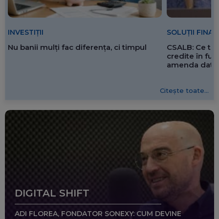
SOLUȚII FINA
INVESTIȚII
CSALB: Ce tre
Nu banii mulți fac diferența, ci timpul
credite în f
amenda dată 
Citește toate...
DIGITAL SHIFT
ADI FLOREA, FONDATOR SONEXY: CUM DEVINE