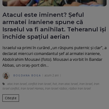
Atacul este iminent? Șeful
armatei iraniene spune că
Israelul va fi anihilat. Teheranul își
închide spațiul aerian
Israelul va primi în curând „un răspuns puternic și clar”, a
declarat miercuri comandantul șef al armatei iraniene,
Abdolrahim Mousavi (foto). Mousavi a vorbit în Bandar
Abbas, un oraș-port din…
acum 2 ani
BOGDANA BOGA
atac Iran Israel
,
conflict Iran Israel
,
hot
,
Iran atac Israel
,
Iran Israel
,
Iran
Israel conflict
,
Iran Israel Hamas
,
Iran Israel război
,
război Iran Israel
Citește