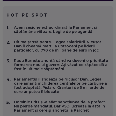
CE SĂ FOLOSEȘTI, CÂND ÎȚI TREBUIE CEVA MAI PRECIS CA
CHATGPT
EP. 59
HOT PE SPOT
MARIO GHENEA, COFONDATOR WORKFLOW TIME: CUM
Avem sesiune extraordinară la Parlament și
1.
FOLOSEȘTI TEHNOLOGIA CA SĂ FII MAI BUN LA JOB. ȘI CUM
săptămâna viitoare. Legile de pe agendă
SE VA SCHIMBA MUNCA, ÎN URMĂTORII ANI
EP. 58
Ultima șansă pentru Legea salarizării. Nicușor
2.
Dan îi cheamă marți la Cotroceni pe liderii
partidelor, cu 770 de milioane de euro în joc
MARIUS PAȘCULEA, COFONDATOR AL KULTH: CUM
FOLOSEȘTI TEHNOLOGIA CA SĂ ÎȚI DESCHIZI DRUMUL
CĂTRE ARTĂ, LA NIVEL GLOBAL
Radu Burnete anunță când va deveni o prioritate
3.
EP. 57
formarea noului guvern: Ați văzut ce zăpăceală a
fost în ultimele săptămâni
ANDREI AVĂDANEI, BIT SENTINEL: CUM ÎȚI PROTEJEZI
Parlamentul îl sfidează pe Nicușor Dan. Legea
4.
EFICIENT VIAȚA ONLINE. ȘI CARE SUNT PRIMII PAȘI ÎNTR-O
care amână închiderea centralelor pe cărbune a
CARIERĂ DE „HACKER CU PERMIS”
fost adoptată. Pîslaru: Granturi de 5 miliarde de
EP. 56
euro ar putea fi blocate
Dominic Fritz și-a aflat sancțiunea de la prefect.
5.
DOINA VÎLCEANU, CONTENTSPEED: VREI SUCCES ONLINE?
Nu pierde mandatul. Dar PSD lucrează la asta în
ÎNVAȚĂ AEO ȘI GEO!
Parlament și cere și anchetă la Parchet
EP. 55