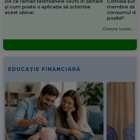
De ce rămân telefoanele vechi în sertare
Comisia Europ
și cum poate o aplicație să schimbe
membre să re
acest obicei
consumul de 
posibil"
Citește toate...
EDUCAȚIE FINANCIARĂ