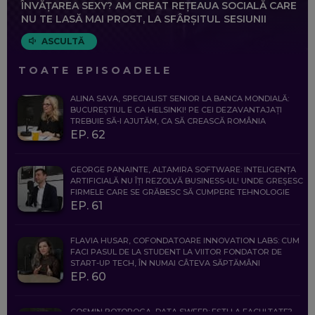
ÎNVĂȚAREA SEXY? AM CREAT REȚEAUA SOCIALĂ CARE
NU TE LASĂ MAI PROST, LA SFÂRȘITUL SESIUNII
ASCULTĂ
TOATE EPISOADELE
ALINA SAVA, SPECIALIST SENIOR LA BANCA MONDIALĂ:
BUCUREȘTIUL E CA HELSINKI! PE CEI DEZAVANTAJAȚI
TREBUIE SĂ-I AJUTĂM, CA SĂ CREASCĂ ROMÂNIA
EP. 62
GEORGE PANAINTE, ALTAMIRA SOFTWARE: INTELIGENȚA
ARTIFICIALĂ NU ÎȚI REZOLVĂ BUSINESS-UL! UNDE GREȘESC
FIRMELE CARE SE GRĂBESC SĂ CUMPERE TEHNOLOGIE
EP. 61
FLAVIA HUSAR, COFONDATOARE INNOVATION LABS: CUM
FACI PASUL DE LA STUDENT LA VIITOR FONDATOR DE
START-UP TECH, ÎN NUMAI CÂTEVA SĂPTĂMÂNI
EP. 60
COSMIN BOȚOROGA, DATA SWEEP: EȘTI LA FACULTATE?