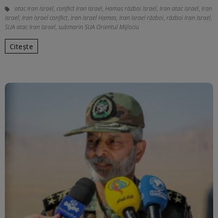
atac Iran Israel
,
conflict Iran Israel
,
Hamas război Israel
,
Iran atac Israel
,
Iran
Israel
,
Iran Israel conflict
,
Iran Israel Hamas
,
Iran Israel război
,
război Iran Israel
,
SUA atac Iran Israel
,
submarin SUA Orientul Mijlociu
Citește