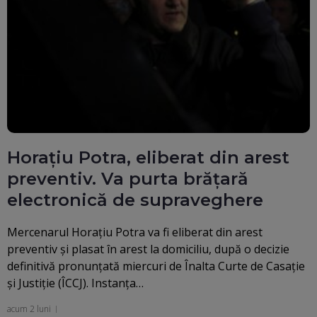
Horațiu Potra, eliberat din arest
preventiv. Va purta brățară
electronică de supraveghere
Mercenarul Horațiu Potra va fi eliberat din arest
preventiv și plasat în arest la domiciliu, după o decizie
definitivă pronunțată miercuri de Înalta Curte de Casație
și Justiție (ÎCCJ). Instanța…
acum 2 luni