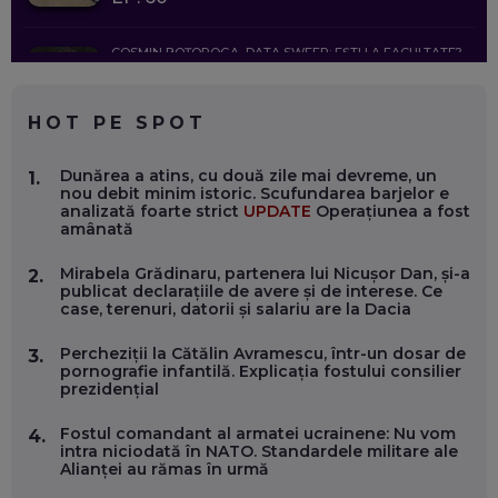
COSMIN BOȚOROGA, DATA SWEEP: EȘTI LA FACULTATE?
CE SĂ FOLOSEȘTI, CÂND ÎȚI TREBUIE CEVA MAI PRECIS CA
CHATGPT
EP. 59
HOT PE SPOT
MARIO GHENEA, COFONDATOR WORKFLOW TIME: CUM
Dunărea a atins, cu două zile mai devreme, un
1.
FOLOSEȘTI TEHNOLOGIA CA SĂ FII MAI BUN LA JOB. ȘI CUM
nou debit minim istoric. Scufundarea barjelor e
SE VA SCHIMBA MUNCA, ÎN URMĂTORII ANI
analizată foarte strict
UPDATE
Operațiunea a fost
EP. 58
amânată
Mirabela Grădinaru, partenera lui Nicușor Dan, și-a
2.
MARIUS PAȘCULEA, COFONDATOR AL KULTH: CUM
publicat declarațiile de avere și de interese. Ce
FOLOSEȘTI TEHNOLOGIA CA SĂ ÎȚI DESCHIZI DRUMUL
case, terenuri, datorii și salariu are la Dacia
CĂTRE ARTĂ, LA NIVEL GLOBAL
EP. 57
Percheziții la Cătălin Avramescu, într-un dosar de
3.
pornografie infantilă. Explicația fostului consilier
prezidențial
ANDREI AVĂDANEI, BIT SENTINEL: CUM ÎȚI PROTEJEZI
EFICIENT VIAȚA ONLINE. ȘI CARE SUNT PRIMII PAȘI ÎNTR-O
CARIERĂ DE „HACKER CU PERMIS”
Fostul comandant al armatei ucrainene: Nu vom
4.
EP. 56
intra niciodată în NATO. Standardele militare ale
Alianței au rămas în urmă