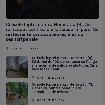
Culisele luptei pentru Herăstrău (9): Au
reînceput controalele la terase, în parc. Ce
restaurante cunoscute s-au ales cu
sesizări penale
GABRIEL KOLBAY
Culisele luptei pentru Herăstrău (8):
Războiul de 100 de procese cu Poliția
și afacerile de milioane ale Nuba. Cine
încasează banii
GABRIEL KOLBAY
Culisele luptei pentru Herăstrău (7):
Dani Oțil, printre beneficiarii
„circuitului de avizare”
GABRIEL KOLBAY