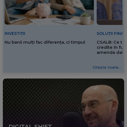
SOLUȚII FINA
INVESTIȚII
CSALB: Ce tre
Nu banii mulți fac diferența, ci timpul
credite în f
amenda dată 
Citește toate...
DIGITAL SHIFT