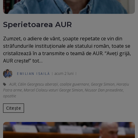
Sperietoarea AUR
Zumzet, o adiere de vânt, șoapte repetate ce vin din
străfundurile instituționale ale statului român, toate se
cristalizează în a transmite o teamă de AUR. “Aveți grijă,
AUR crește!” tot…
acum 2 luni
EMILIAN ISAILĂ
AUR
,
Călin Georgescu aberaţii
,
coaliție guvernare
,
George Simion
,
Horațiu
Potra arme
,
Marcel Ciolacu voturi George Simion
,
Nicusor Dan presedinte
,
opozitie
Citește