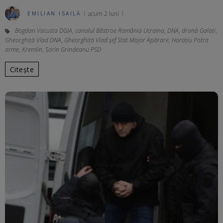
acum 2 luni
EMILIAN ISAILĂ
Bogdan Vacusta DGIA
,
canalul Bâstroe România Ucraina
,
DNA
,
dronă Galați
,
Gheorghiță Vlad DNA
,
Gheorghiță Vlad șef Stat Major Apărare
,
Horațiu Potra
arme
,
Kremlin
,
Sorin Grindeanu PSD
Citește