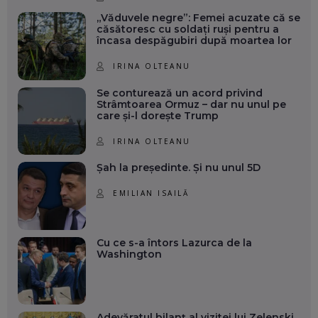
„Văduvele negre”: Femei acuzate că se
căsătoresc cu soldați ruși pentru a
încasa despăgubiri după moartea lor
IRINA OLTEANU
Se conturează un acord privind
Strâmtoarea Ormuz – dar nu unul pe
care și-l dorește Trump
IRINA OLTEANU
Șah la președinte. Și nu unul 5D
EMILIAN ISAILĂ
Cu ce s-a întors Lazurca de la
Washington
Adevăratul bilanț al vizitei lui Zelenski