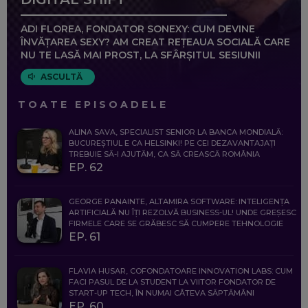
ADI FLOREA, FONDATOR SONEXY: CUM DEVINE
ÎNVĂȚAREA SEXY? AM CREAT REȚEAUA SOCIALĂ CARE
NU TE LASĂ MAI PROST, LA SFÂRȘITUL SESIUNII
ASCULTĂ
TOATE EPISOADELE
ALINA SAVA, SPECIALIST SENIOR LA BANCA MONDIALĂ:
BUCUREȘTIUL E CA HELSINKI! PE CEI DEZAVANTAJAȚI
TREBUIE SĂ-I AJUTĂM, CA SĂ CREASCĂ ROMÂNIA
EP. 62
GEORGE PANAINTE, ALTAMIRA SOFTWARE: INTELIGENȚA
ARTIFICIALĂ NU ÎȚI REZOLVĂ BUSINESS-UL! UNDE GREȘESC
FIRMELE CARE SE GRĂBESC SĂ CUMPERE TEHNOLOGIE
EP. 61
FLAVIA HUSAR, COFONDATOARE INNOVATION LABS: CUM
FACI PASUL DE LA STUDENT LA VIITOR FONDATOR DE
START-UP TECH, ÎN NUMAI CÂTEVA SĂPTĂMÂNI
EP. 60