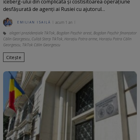
iceberg-ului din complicata și costisitoarea operațiune
desfășurată de agenți ai Rusiei cu ajutorul…
acum 1 an
EMILIAN ISAILĂ
alegeri prezidențiale TikTok
,
Bogdan Peșchir arest
,
Bogdan Peşchir finanțator
Călin Georgescu
,
Culiță Sterp TikTok
,
Horațiu Potra arme
,
Horațiu Potra Călin
Georgescu
,
TikTok Călin Georgescu
Citește