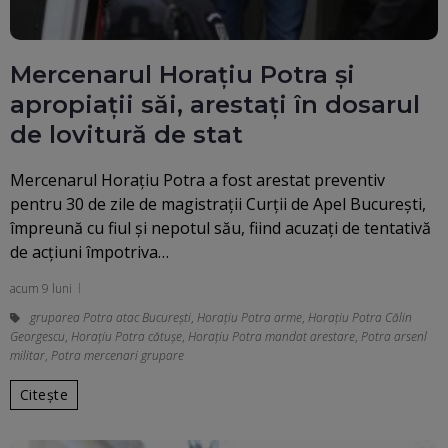
Mercenarul Horațiu Potra și
apropiații săi, arestați în dosarul
de lovitură de stat
Mercenarul Horațiu Potra a fost arestat preventiv
pentru 30 de zile de magistrații Curții de Apel București,
împreună cu fiul și nepotul său, fiind acuzați de tentativă
de acțiuni împotriva…
acum 9 luni
gruparea Potra atac București
,
Horațiu Potra arme
,
Horațiu Potra Călin
Georgescu
,
Horațiu Potra cătușe
,
Horațiu Potra mandat arestare
,
Potra arsenl
militar
,
Potra mercenari grupare
Citește