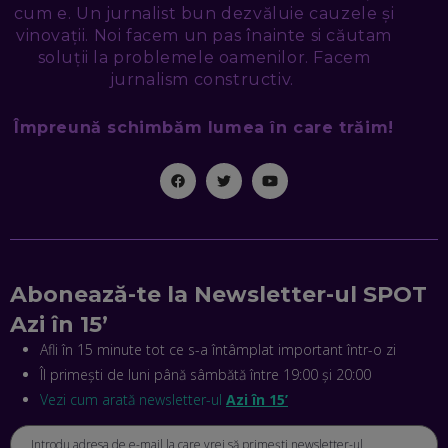
cum e. Un jurnalist bun dezvăluie cauzele și
NICOLAE ȚIBRIGAN, DIGITAL FORENSIC TEAM: CUM ÎȚI DAI
SEAMA CĂ CINEVA ÎNCEARCĂ SĂ TE MANIPULEZE, ONLINE.
vinovații. Noi facem un pas înainte si căutam
CE-AM ÎNVĂȚAT DIN EPISODUL GEORGESCU
soluții la problemele oamenilor. Facem
EP. 46
jurnalism constructiv.
Împreună schimbăm lumea în care trăim!
MIHAI CEPOI, JOBFUL: SCHIMBĂM MODUL ÎN CARE APLICI
LA JOB! CUM DEMONSTREZI ABILITĂȚI ȘI CÂȘTIGI PREMII
EP. 45
ANTONIO ENACHE, SENSE4FIT: CUM TE AJUTĂ
TEHNOLOGIA SĂ FACI SPORT, SĂ FII MAI COMPETITIV ȘI SĂ
CÂȘTIGI
EP. 44
Abonează-te la Newsletter-ul SPOT
CRISTIAN GROZEA, BEEFAST: PREGĂTIM CEL MAI BUN
Azi în 15’
DISPECERAT AUTOMAT DE PE PIAȚĂ! CUM POATE
REVOLUȚIONA LIVRĂRILE RAPIDE, DIN ROMÂNIA PÂNĂ ÎN
Afli în 15 minute tot ce s-a întâmplat important într-o zi
ASIA
Îl primești de luni până sâmbătă între 19:00 și 20:00
EP. 43
Vezi cum arată newsletter-ul
Azi în 15’
ANDREI NICOARĂ, EXPERT ÎN E-GUVERNARE: N-O SĂ NE
MAI MEARGĂ PREA MULT CU MANȚOGĂRII! DACĂ NU NE
RESPECTĂM OBLIGAȚIILE EUROPENE, VOM AVEA