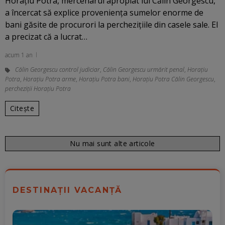
Horaţiu Potra, mercenarul apropiat lui Călin Georgescu,
a încercat să explice proveniența sumelor enorme de
bani găsite de procurori la perchezițiile din casele sale. El
a precizat că a lucrat…
acum 1 an
Călin Georgescu control judiciar
,
Călin Georgescu urmărit penal
,
Horațiu
Potra
,
Horațiu Potra arme
,
Horațiu Potra bani
,
Horațiu Potra Călin Georgescu
,
percheziții Horațiu Potra
Citește
Nu mai sunt alte articole
DESTINAȚII VACANȚĂ