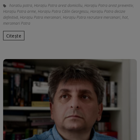
horatiu potra
,
Horațiu Potra arest domiciliu
,
Horațiu Potra arest preventiv
,
Horațiu Potra arme
,
Horațiu Potra Călin Georgescu
,
Horațiu Potra decizie
definitivă
,
Horațiu Potra mercenari
,
Horațiu Potra recrutare mercenari
,
hot
,
mercenari Potra
Citește