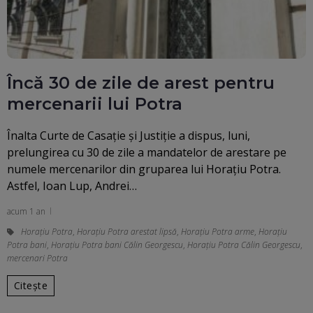
Încă 30 de zile de arest pentru
mercenarii lui Potra
Înalta Curte de Casație și Justiție a dispus, luni,
prelungirea cu 30 de zile a mandatelor de arestare pe
numele mercenarilor din gruparea lui Horațiu Potra.
Astfel, Ioan Lup, Andrei…
acum 1 an
Horațiu Potra
,
Horațiu Potra arestat lipsă
,
Horațiu Potra arme
,
Horațiu
Potra bani
,
Horațiu Potra bani Călin Georgescu
,
Horațiu Potra Călin Georgescu
,
mercenari Potra
Citește