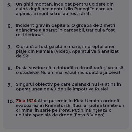
DOINA VÎLCEANU, CONTENTSPEED: VREI SUCCES ONLINE?
Un ghid montan, inculpat pentru ucidere din
5.
ÎNVAȚĂ AEO ȘI GEO!
culpă după accidentul din Bucegi în care un
alpinist a murit și trei au fost răniți
EP. 55
Incident grav în Capitală: O groapă de 3 metri
6.
adâncime a apărut în carosabil, traficul a fost
OLIVIU MATEI, HOLISUN: SOFTWARE DE LA CLUJ PENTRU
restricționat
WASHINGTON, OCHELARI INTELIGENȚI ȘI FERME
VERTICALE FĂRĂ PĂMÂNT
EP. 54
O dronă a fost găsită în mare, în dreptul unei
7.
plaje din Mamaia (Video). Aparatul va fi analizat
de SRI
VALENTIN VANCEA, CEO AL PATRIA BANK: AUTOMATIZĂM
PROCESE, DAR CE FACEM CÂND PICĂ BAZA DE DATE, LA
Rusia susține că a doborât o dronă rară și vrea să
8.
INSTITUȚIILE STATULUI?
o studieze: Nu am mai văzut niciodată așa ceva!
EP. 53
Singurul obiectiv pe care Zelenski nu l-a atins în
9.
operațiunea de 40 de zile împotriva Rusiei
VOICU OPREAN (AROBS): CUM CONSTRUIEȘTI O COMPANIE
GLOBALĂ, FĂRĂ SĂ PIERZI LEGĂTURA CU COMUNITATEA
TA LOCALĂ - ȘI CE SĂ DAI ÎNAPOI
Ziua 1624
Atac puternic în Kiev. Ucraina ordonă
10.
EP. 52
evacuarea în Kramatorsk. Rușii ar putea trimite un
criminal în serie pe front. Putin înființează o
unitate specială de drone (Foto & Video)
ROBERT GRAUR, FOMO: SPEAKERUL PE SCENĂ, INVITATUL
ÎN SALĂ, DAR ÎNVĂȚĂM UNII DE LA CEILALȚI. VIN JASON
DERULO, STEVEN BARTLETT ȘI ALȚI PESTE 60 DE
ANTREPRENORI