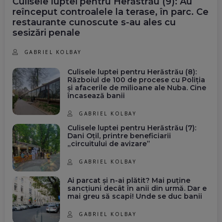
Culisele luptei pentru Herăstrău (9): Au
reînceput controalele la terase, în parc. Ce
restaurante cunoscute s-au ales cu
sesizări penale
GABRIEL KOLBAY
Culisele luptei pentru Herăstrău (8):
Războiul de 100 de procese cu Poliția
și afacerile de milioane ale Nuba. Cine
încasează banii
GABRIEL KOLBAY
Culisele luptei pentru Herăstrău (7):
Dani Oțil, printre beneficiarii
„circuitului de avizare”
GABRIEL KOLBAY
Ai parcat și n-ai plătit? Mai puține
sancțiuni decât în anii din urmă. Dar e
mai greu să scapi! Unde se duc banii
GABRIEL KOLBAY