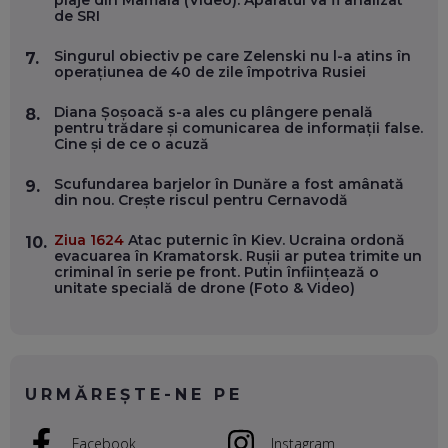
plaje din Mamaia (Video). Aparatul va fi analizat
OLIVIU MATEI, HOLISUN: SOFTWARE DE LA CLUJ PENTRU
de SRI
WASHINGTON, OCHELARI INTELIGENȚI ȘI FERME
VERTICALE FĂRĂ PĂMÂNT
EP. 54
Singurul obiectiv pe care Zelenski nu l-a atins în
7.
operațiunea de 40 de zile împotriva Rusiei
VALENTIN VANCEA, CEO AL PATRIA BANK: AUTOMATIZĂM
Diana Șoșoacă s-a ales cu plângere penală
8.
PROCESE, DAR CE FACEM CÂND PICĂ BAZA DE DATE, LA
pentru trădare și comunicarea de informații false.
INSTITUȚIILE STATULUI?
Cine și de ce o acuză
EP. 53
Scufundarea barjelor în Dunăre a fost amânată
9.
din nou. Crește riscul pentru Cernavodă
VOICU OPREAN (AROBS): CUM CONSTRUIEȘTI O COMPANIE
GLOBALĂ, FĂRĂ SĂ PIERZI LEGĂTURA CU COMUNITATEA
TA LOCALĂ - ȘI CE SĂ DAI ÎNAPOI
Ziua 1624
Atac puternic în Kiev. Ucraina ordonă
10.
EP. 52
evacuarea în Kramatorsk. Rușii ar putea trimite un
criminal în serie pe front. Putin înființează o
unitate specială de drone (Foto & Video)
ROBERT GRAUR, FOMO: SPEAKERUL PE SCENĂ, INVITATUL
ÎN SALĂ, DAR ÎNVĂȚĂM UNII DE LA CEILALȚI. VIN JASON
DERULO, STEVEN BARTLETT ȘI ALȚI PESTE 60 DE
ANTREPRENORI
EP. 51
URMĂREȘTE-NE PE
RADU MOȚOC, TECHSOUP: O TREIME DINTRE
PARTICIPANȚII LA DEZBATERILE DE PE REȚELE SOCIALE
ȚIPĂ, CU FEȚELE ACOPERITE. CUM ÎNVĂȚĂM SĂ DISCUTĂM
Facebook
Instagram
ȘI SĂ DECIDEM