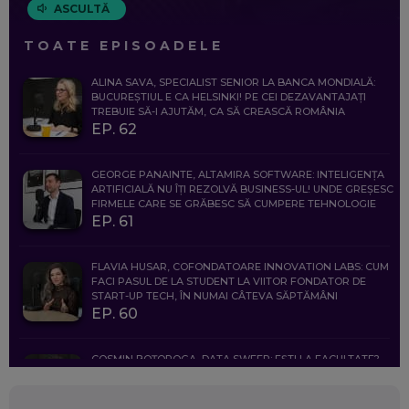
ASCULTĂ
TOATE EPISOADELE
ALINA SAVA, SPECIALIST SENIOR LA BANCA MONDIALĂ:
BUCUREȘTIUL E CA HELSINKI! PE CEI DEZAVANTAJAȚI
TREBUIE SĂ-I AJUTĂM, CA SĂ CREASCĂ ROMÂNIA
EP. 62
GEORGE PANAINTE, ALTAMIRA SOFTWARE: INTELIGENȚA
ARTIFICIALĂ NU ÎȚI REZOLVĂ BUSINESS-UL! UNDE GREȘESC
FIRMELE CARE SE GRĂBESC SĂ CUMPERE TEHNOLOGIE
EP. 61
FLAVIA HUSAR, COFONDATOARE INNOVATION LABS: CUM
FACI PASUL DE LA STUDENT LA VIITOR FONDATOR DE
START-UP TECH, ÎN NUMAI CÂTEVA SĂPTĂMÂNI
EP. 60
COSMIN BOȚOROGA, DATA SWEEP: EȘTI LA FACULTATE?
CE SĂ FOLOSEȘTI, CÂND ÎȚI TREBUIE CEVA MAI PRECIS CA
CHATGPT
EP. 59