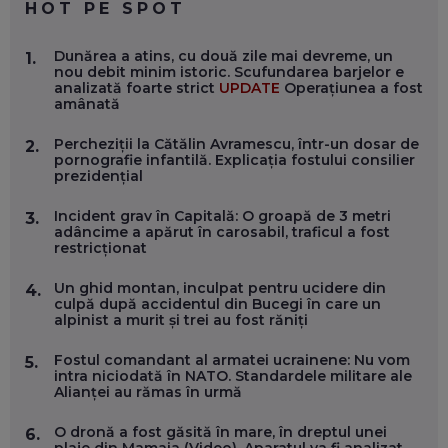
HOT PE SPOT
MARIO GHENEA, COFONDATOR WORKFLOW TIME: CUM
Dunărea a atins, cu două zile mai devreme, un
1.
FOLOSEȘTI TEHNOLOGIA CA SĂ FII MAI BUN LA JOB. ȘI CUM
nou debit minim istoric. Scufundarea barjelor e
SE VA SCHIMBA MUNCA, ÎN URMĂTORII ANI
analizată foarte strict
UPDATE
Operațiunea a fost
EP. 58
amânată
Percheziții la Cătălin Avramescu, într-un dosar de
2.
MARIUS PAȘCULEA, COFONDATOR AL KULTH: CUM
pornografie infantilă. Explicația fostului consilier
FOLOSEȘTI TEHNOLOGIA CA SĂ ÎȚI DESCHIZI DRUMUL
prezidențial
CĂTRE ARTĂ, LA NIVEL GLOBAL
EP. 57
Incident grav în Capitală: O groapă de 3 metri
3.
adâncime a apărut în carosabil, traficul a fost
restricționat
ANDREI AVĂDANEI, BIT SENTINEL: CUM ÎȚI PROTEJEZI
EFICIENT VIAȚA ONLINE. ȘI CARE SUNT PRIMII PAȘI ÎNTR-O
CARIERĂ DE „HACKER CU PERMIS”
Un ghid montan, inculpat pentru ucidere din
4.
EP. 56
culpă după accidentul din Bucegi în care un
alpinist a murit și trei au fost răniți
DOINA VÎLCEANU, CONTENTSPEED: VREI SUCCES ONLINE?
Fostul comandant al armatei ucrainene: Nu vom
5.
ÎNVAȚĂ AEO ȘI GEO!
intra niciodată în NATO. Standardele militare ale
Alianței au rămas în urmă
EP. 55
O dronă a fost găsită în mare, în dreptul unei
6.