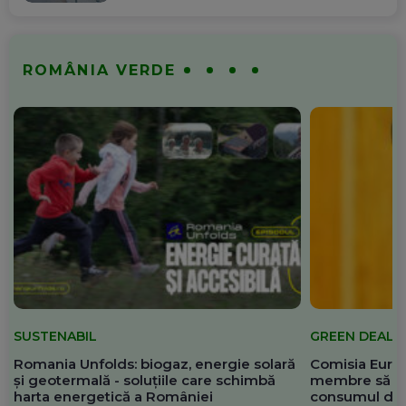
ROMÂNIA VERDE
SUSTENABIL
GREEN DEAL
Romania Unfolds: biogaz, energie solară
Comisia Europ
și geotermală - soluțiile care schimbă
membre să re
harta energetică a României
consumul de 