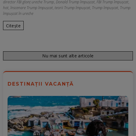
director FBI glonț ureche Trump
,
Donald Trump împușcat
,
FBI Trump împuşcat
,
hot
,
înscenare Trump împuşcat
,
teorii Trump împuşcat
,
Trump împușcat
,
Trump
împușcat în ureche
Citește
Nu mai sunt alte articole
DESTINAȚII VACANȚĂ