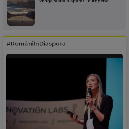
Veriga slabă a apărării europene
#RomâniÎnDiaspora