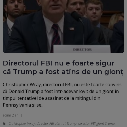
Directorul FBI nu e foarte sigur
că Trump a fost atins de un glonț
Christopher Wray, directorul FBI, nu este foarte convins
că Donald Trump a fost într-adevăr lovit de un glonţ în
timpul tentativei de asasinat de la mitingul din
Pennsylvania şi se…
acum 2 ani
Christopher Wray
,
director FBI atentat Trump
,
director FBI glonț Trump
,