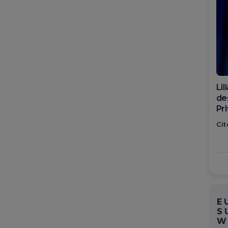
Li
des
Pr
sp
Cit
Ro
E
S
W