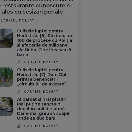
 restaurante cunoscute s-
 ales cu sesizări penale
GABRIEL KOLBAY
Culisele luptei pentru
Herăstrău (8): Războiul de
100 de procese cu Poliția
și afacerile de milioane
ale Nuba. Cine încasează
banii
GABRIEL KOLBAY
Culisele luptei pentru
Herăstrău (7): Dani Oțil,
printre beneficiarii
„circuitului de avizare”
GABRIEL KOLBAY
Ai parcat și n-ai plătit?
Mai puține sancțiuni
decât în anii din urmă.
Dar e mai greu să scapi!
Unde se duc banii
GABRIEL KOLBAY