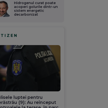
Hidrogenul curat poate
acoperi golurile dintr-un
sistem energetic
decarbonizat
ITIZEN
lisele luptei pentru
răstrău (9): Au reînceput
ntroalele la terase, în parc.