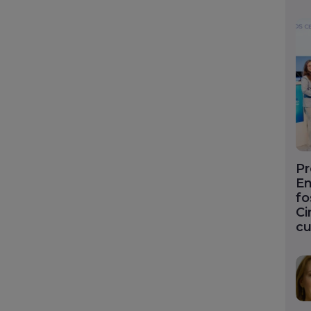
Pr
En
fo
Ci
cu