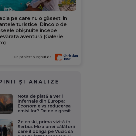
ecia pe care nu o găsești în
iantele turistice. Dincolo de
aseele obișnuite începe
evărata aventură (Galerie
to)
un proiect susținut de
PINII ȘI ANALIZE
Nota de plată a verii
infernale din Europa:
Economie vs reducerea
emisiilor? De ce e greșit
Zelenski, prima vizită în
Serbia. Miza unei călătorii
care îl obligă pe Vučić să