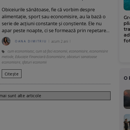
Obiceiurile sănătoase, fie că vorbim despre
alimentație, sport sau economisire, au la bază o
Gr
serie de acțiuni constante și conștiente. Ele nu
pl
tr
apar peste noapte, ci se formează prin repetare…
ad
fo
acum 2 ani
OANA DIMITRIU
cum economisesc
,
cum să faci economii
,
economisire
,
economisire
metode
,
Educație Financiară Economisire
,
obiceiuri sanatoase
economisire
,
sfaturi economii
Citește
O
ai sunt alte articole