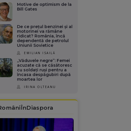
Motive de optimism de la
Bill Gates
De ce prețul benzinei și al
motorinei va rămâne
ridicat? România, încă
dependentă de petrolul
Uniunii Sovietice
EMILIAN ISAILĂ
„Văduvele negre”: Femei
acuzate că se căsătoresc
cu soldați ruși pentru a
încasa despăgubiri după
moartea lor
IRINA OLTEANU
RomâniÎnDiaspora