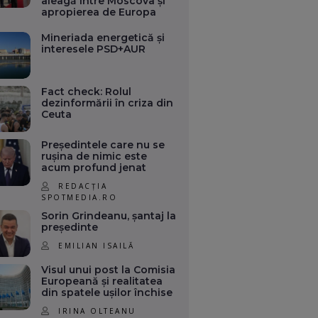
aleagă între Moscova și
apropierea de Europa
Mineriada energetică și
interesele PSD+AUR
Fact check: Rolul
dezinformării în criza din
Ceuta
Președintele care nu se
rușina de nimic este
acum profund jenat
REDACȚIA
SPOTMEDIA.RO
Sorin Grindeanu, șantaj la
președinte
EMILIAN ISAILĂ
Visul unui post la Comisia
Europeană și realitatea
din spatele ușilor închise
IRINA OLTEANU