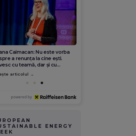
liana Caimacan: Nu este vorba
pre a renunța la cine ești.
ivesc cu teamă, dar și cu
eranță ceea ce se întâmplă în
ește articolul
mânia
powered by
UROPEAN
USTAINABLE ENERGY
EEK