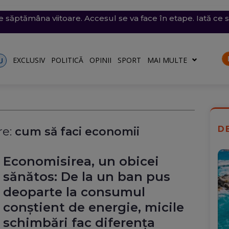
i violente: acoperișuri smulse și mașini avariate în mai mul
e săptămâna viitoare. Accesul se va face în etape. Iată ce s
l României: Deficitul scade, dar criza politică amenință c
 desenat pe o stâncă de pe Transfăgărășan mesajul de iu
ăvești, pe care abia o pornise acum câteva zile
o)
EXCLUSIV
POLITICĂ
OPINII
SPORT
MAI MULTE
U
D
e:
cum să faci economii
Economisirea, un obicei
sănătos: De la un ban pus
deoparte la consumul
conștient de energie, micile
schimbări fac diferența