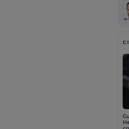
C
Cu
He
co