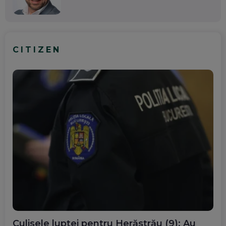
CITIZEN
Culisele luptei pentru Herăstrău (9): Au