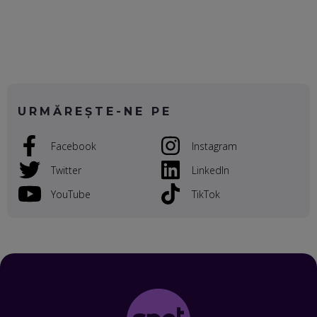
WASHINGTON, OCHELARI INTELIGENȚI ȘI FERME
VERTICALE FĂRĂ PĂMÂNT
EP. 54
VALENTIN VANCEA, CEO AL PATRIA BANK: AUTOMATIZĂM
PROCESE, DAR CE FACEM CÂND PICĂ BAZA DE DATE, LA
INSTITUȚIILE STATULUI?
EP. 53
URMĂREȘTE-NE PE
VOICU OPREAN (AROBS): CUM CONSTRUIEȘTI O COMPANIE
Facebook
Instagram
GLOBALĂ, FĂRĂ SĂ PIERZI LEGĂTURA CU COMUNITATEA
TA LOCALĂ - ȘI CE SĂ DAI ÎNAPOI
Twitter
LinkedIn
EP. 52
YouTube
TikTok
ROBERT GRAUR, FOMO: SPEAKERUL PE SCENĂ, INVITATUL
ÎN SALĂ, DAR ÎNVĂȚĂM UNII DE LA CEILALȚI. VIN JASON
DERULO, STEVEN BARTLETT ȘI ALȚI PESTE 60 DE
ANTREPRENORI
EP. 51
RADU MOȚOC, TECHSOUP: O TREIME DINTRE
PARTICIPANȚII LA DEZBATERILE DE PE REȚELE SOCIALE
ȚIPĂ, CU FEȚELE ACOPERITE. CUM ÎNVĂȚĂM SĂ DISCUTĂM
ȘI SĂ DECIDEM