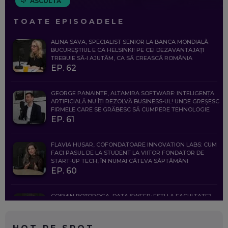
ASCULTĂ
TOATE EPISOADELE
ALINA SAVA, SPECIALIST SENIOR LA BANCA MONDIALĂ:
BUCUREȘTIUL E CA HELSINKI! PE CEI DEZAVANTAJAȚI
TREBUIE SĂ-I AJUTĂM, CA SĂ CREASCĂ ROMÂNIA
EP. 62
GEORGE PANAINTE, ALTAMIRA SOFTWARE: INTELIGENȚA
ARTIFICIALĂ NU ÎȚI REZOLVĂ BUSINESS-UL! UNDE GREȘESC
FIRMELE CARE SE GRĂBESC SĂ CUMPERE TEHNOLOGIE
EP. 61
FLAVIA HUSAR, COFONDATOARE INNOVATION LABS: CUM
FACI PASUL DE LA STUDENT LA VIITOR FONDATOR DE
START-UP TECH, ÎN NUMAI CÂTEVA SĂPTĂMÂNI
EP. 60
COSMIN BOȚOROGA, DATA SWEEP: EȘTI LA FACULTATE?
CE SĂ FOLOSEȘTI, CÂND ÎȚI TREBUIE CEVA MAI PRECIS CA
CHATGPT
EP. 59