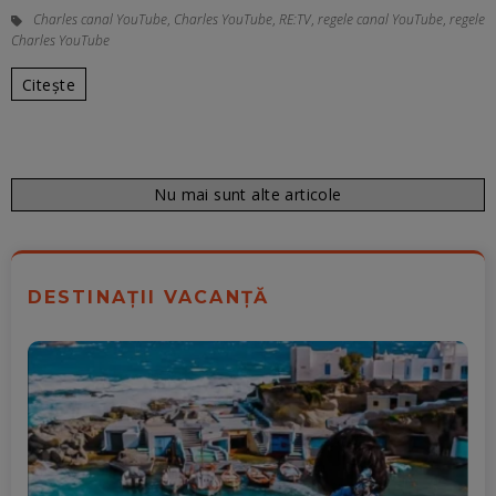
Charles canal YouTube
,
Charles YouTube
,
RE:TV
,
regele canal YouTube
,
regele
Charles YouTube
Citește
Nu mai sunt alte articole
DESTINAȚII VACANȚĂ