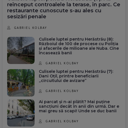
reînceput controalele la terase, în parc. Ce
restaurante cunoscute s-au ales cu
sesizări penale
GABRIEL KOLBAY
Culisele luptei pentru Herăstrău (8):
Războiul de 100 de procese cu Poliția
și afacerile de milioane ale Nuba. Cine
încasează banii
GABRIEL KOLBAY
Culisele luptei pentru Herăstrău (7):
Dani Oțil, printre beneficiarii
„circuitului de avizare”
GABRIEL KOLBAY
Ai parcat și n-ai plătit? Mai puține
sancțiuni decât în anii din urmă. Dar e
mai greu să scapi! Unde se duc banii
GABRIEL KOLBAY