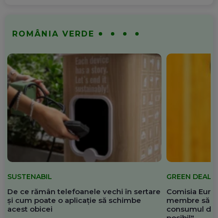
ROMÂNIA VERDE
SUSTENABIL
GREEN DEAL
De ce rămân telefoanele vechi în sertare
Comisia Europ
și cum poate o aplicație să schimbe
membre să re
acest obicei
consumul de 
posibil"