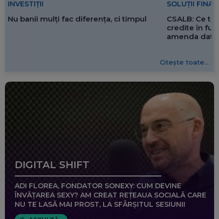
SOLUȚII FINA
INVESTIȚII
CSALB: Ce tre
Nu banii mulți fac diferența, ci timpul
credite în f
amenda dată 
Citește toate...
DIGITAL SHIFT
ADI FLOREA, FONDATOR SONEXY: CUM DEVINE
ÎNVĂȚAREA SEXY? AM CREAT REȚEAUA SOCIALĂ CARE
NU TE LASĂ MAI PROST, LA SFÂRȘITUL SESIUNII