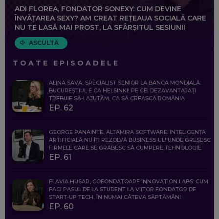
ADI FLOREA, FONDATOR SONEXY: CUM DEVINE
ÎNVĂȚAREA SEXY? AM CREAT REȚEAUA SOCIALĂ CARE
NU TE LASĂ MAI PROST, LA SFÂRȘITUL SESIUNII
ASCULTĂ
TOATE EPISOADELE
ALINA SAVA, SPECIALIST SENIOR LA BANCA MONDIALĂ:
BUCUREȘTIUL E CA HELSINKI! PE CEI DEZAVANTAJAȚI
TREBUIE SĂ-I AJUTĂM, CA SĂ CREASCĂ ROMÂNIA
EP. 62
GEORGE PANAINTE, ALTAMIRA SOFTWARE: INTELIGENȚA
ARTIFICIALĂ NU ÎȚI REZOLVĂ BUSINESS-UL! UNDE GREȘESC
FIRMELE CARE SE GRĂBESC SĂ CUMPERE TEHNOLOGIE
EP. 61
FLAVIA HUSAR, COFONDATOARE INNOVATION LABS: CUM
FACI PASUL DE LA STUDENT LA VIITOR FONDATOR DE
START-UP TECH, ÎN NUMAI CÂTEVA SĂPTĂMÂNI
EP. 60