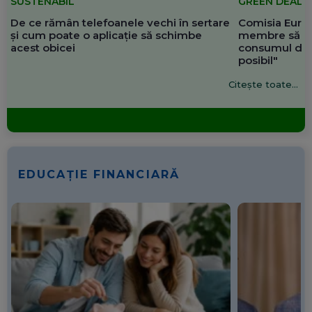
SUSTENABIL
GREEN DEAL
De ce rămân telefoanele vechi în sertare
Comisia Europ
și cum poate o aplicație să schimbe
membre să re
acest obicei
consumul de 
posibil"
Citește toate...
EDUCAȚIE FINANCIARĂ