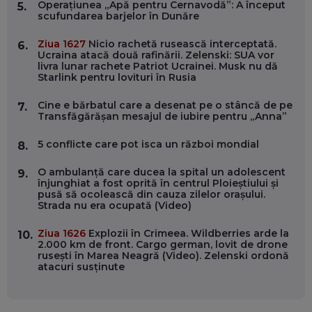
ÎNVAȚĂ AEO ȘI GEO!
Operațiunea „Apă pentru Cernavodă”: A început
5.
scufundarea barjelor în Dunăre
EP. 55
Ziua 1627
Nicio rachetă rusească interceptată.
6.
Ucraina atacă două rafinării. Zelenski: SUA vor
OLIVIU MATEI, HOLISUN: SOFTWARE DE LA CLUJ PENTRU
livra lunar rachete Patriot Ucrainei. Musk nu dă
WASHINGTON, OCHELARI INTELIGENȚI ȘI FERME
Starlink pentru lovituri în Rusia
VERTICALE FĂRĂ PĂMÂNT
EP. 54
Cine e bărbatul care a desenat pe o stâncă de pe
7.
Transfăgărășan mesajul de iubire pentru „Anna”
VALENTIN VANCEA, CEO AL PATRIA BANK: AUTOMATIZĂM
PROCESE, DAR CE FACEM CÂND PICĂ BAZA DE DATE, LA
5 conflicte care pot isca un război mondial
8.
INSTITUȚIILE STATULUI?
EP. 53
O ambulanță care ducea la spital un adolescent
9.
înjunghiat a fost oprită în centrul Ploieștiului și
pusă să ocolească din cauza zilelor orașului.
VOICU OPREAN (AROBS): CUM CONSTRUIEȘTI O COMPANIE
Strada nu era ocupată (Video)
GLOBALĂ, FĂRĂ SĂ PIERZI LEGĂTURA CU COMUNITATEA
TA LOCALĂ - ȘI CE SĂ DAI ÎNAPOI
EP. 52
Ziua 1626
Explozii în Crimeea. Wildberries arde la
10.
2.000 km de front. Cargo german, lovit de drone
rusești în Marea Neagră (Video). Zelenski ordonă
ROBERT GRAUR, FOMO: SPEAKERUL PE SCENĂ, INVITATUL
atacuri susținute
ÎN SALĂ, DAR ÎNVĂȚĂM UNII DE LA CEILALȚI. VIN JASON
DERULO, STEVEN BARTLETT ȘI ALȚI PESTE 60 DE
ANTREPRENORI
EP. 51