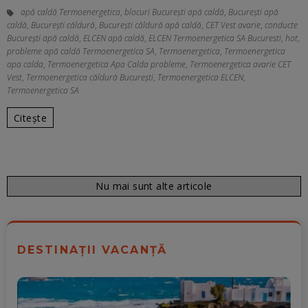
apă caldă Termoenergetica
,
blocuri București apă caldă
,
București apă
caldă
,
București căldură
,
București căldură apă caldă
,
CET Vest avarie
,
conducte
București apă caldă
,
ELCEN apă caldă
,
ELCEN Termoenergetica SA Bucuresti
,
hot
,
probleme apă caldă Termoenergetica SA
,
Termoenergetica
,
Termoenergetica
apa calda
,
Termoenergetica Apa Calda probleme
,
Termoenergetica avarie CET
Vest
,
Termoenergetica căldură București
,
Termoenergetica ELCEN
,
Termoenergetica SA
Citește
Nu mai sunt alte articole
DESTINAȚII VACANȚĂ