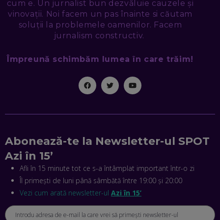
cum e. Un jurnalist bun dezvăluie cauzele și
SEAMA CĂ CINEVA ÎNCEARCĂ SĂ TE MANIPULEZE, ONLINE.
CE-AM ÎNVĂȚAT DIN EPISODUL GEORGESCU
vinovații. Noi facem un pas înainte si căutam
EP. 46
soluții la problemele oamenilor. Facem
jurnalism constructiv.
MIHAI CEPOI, JOBFUL: SCHIMBĂM MODUL ÎN CARE APLICI
LA JOB! CUM DEMONSTREZI ABILITĂȚI ȘI CÂȘTIGI PREMII
Împreună schimbăm lumea în care trăim!
EP. 45
ANTONIO ENACHE, SENSE4FIT: CUM TE AJUTĂ
TEHNOLOGIA SĂ FACI SPORT, SĂ FII MAI COMPETITIV ȘI SĂ
CÂȘTIGI
EP. 44
Abonează-te la Newsletter-ul SPOT
CRISTIAN GROZEA, BEEFAST: PREGĂTIM CEL MAI BUN
DISPECERAT AUTOMAT DE PE PIAȚĂ! CUM POATE
Azi în 15’
REVOLUȚIONA LIVRĂRILE RAPIDE, DIN ROMÂNIA PÂNĂ ÎN
ASIA
Afli în 15 minute tot ce s-a întâmplat important într-o zi
EP. 43
Îl primești de luni până sâmbătă între 19:00 și 20:00
ANDREI NICOARĂ, EXPERT ÎN E-GUVERNARE: N-O SĂ NE
Vezi cum arată newsletter-ul
Azi în 15’
MAI MEARGĂ PREA MULT CU MANȚOGĂRII! DACĂ NU NE
RESPECTĂM OBLIGAȚIILE EUROPENE, VOM AVEA
PROBLEME