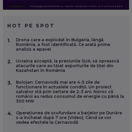
COSMIN BOȚOROGA, DATA SWEEP: EȘTI LA FACULTATE?
CE SĂ FOLOSEȘTI, CÂND ÎȚI TREBUIE CEVA MAI PRECIS CA
CHATGPT
EP. 59
HOT PE SPOT
MARIO GHENEA, COFONDATOR WORKFLOW TIME: CUM
Drona care a explodat în Bulgaria, lângă
1.
FOLOSEȘTI TEHNOLOGIA CA SĂ FII MAI BUN LA JOB. ȘI CUM
România, a fost identificată. Ce arată prima
SE VA SCHIMBA MUNCA, ÎN URMĂTORII ANI
analiză a epavei
EP. 58
Ucraina acceptă, la presiunile SUA, să oprească
2.
atacurile care au tăiat exporturile de țiței din
MARIUS PAȘCULEA, COFONDATOR AL KULTH: CUM
Kazahstan în România
FOLOSEȘTI TEHNOLOGIA CA SĂ ÎȚI DESCHIZI DRUMUL
CĂTRE ARTĂ, LA NIVEL GLOBAL
EP. 57
Bolojan: Cernavodă mai are 4-5 zile de
3.
funcționare în actualele condiții. Un proiect
salvator stă prin sertare de 2-3 ani. Noroc că
românii au redus consumul de energie cu până la
ANDREI AVĂDANEI, BIT SENTINEL: CUM ÎȚI PROTEJEZI
300 MW
EFICIENT VIAȚA ONLINE. ȘI CARE SUNT PRIMII PAȘI ÎNTR-O
CARIERĂ DE „HACKER CU PERMIS”
EP. 56
Operațiunea de scufundare a barjelor pe Dunăre
4.
s-a încheiat după 7 ore (Video). Când se vor
vedea efectele la Cernavodă
DOINA VÎLCEANU, CONTENTSPEED: VREI SUCCES ONLINE?