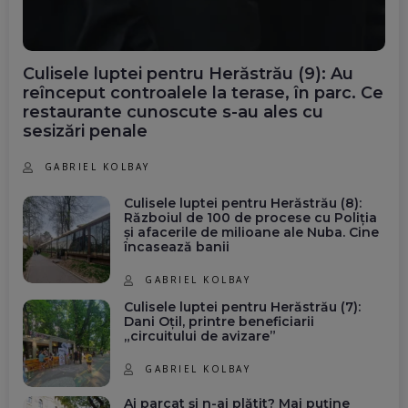
Culisele luptei pentru Herăstrău (9): Au
reînceput controalele la terase, în parc. Ce
restaurante cunoscute s-au ales cu
sesizări penale
GABRIEL KOLBAY
Culisele luptei pentru Herăstrău (8):
Războiul de 100 de procese cu Poliția
și afacerile de milioane ale Nuba. Cine
încasează banii
GABRIEL KOLBAY
Culisele luptei pentru Herăstrău (7):
Dani Oțil, printre beneficiarii
„circuitului de avizare”
GABRIEL KOLBAY
Ai parcat și n-ai plătit? Mai puține