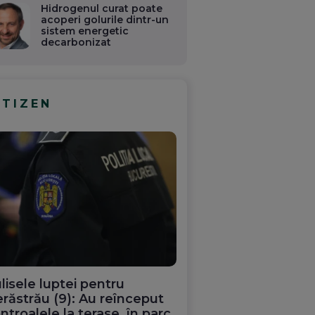
Hidrogenul curat poate
acoperi golurile dintr-un
sistem energetic
decarbonizat
ITIZEN
lisele luptei pentru
răstrău (9): Au reînceput
ntroalele la terase, în parc.