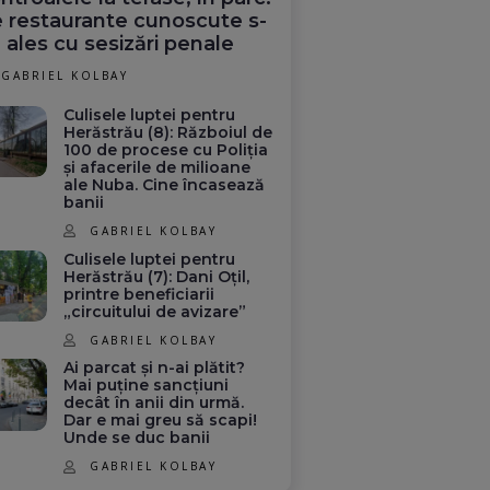
 restaurante cunoscute s-
 ales cu sesizări penale
GABRIEL KOLBAY
Culisele luptei pentru
Herăstrău (8): Războiul de
100 de procese cu Poliția
și afacerile de milioane
ale Nuba. Cine încasează
banii
GABRIEL KOLBAY
Culisele luptei pentru
Herăstrău (7): Dani Oțil,
printre beneficiarii
„circuitului de avizare”
GABRIEL KOLBAY
Ai parcat și n-ai plătit?
Mai puține sancțiuni
decât în anii din urmă.
Dar e mai greu să scapi!
Unde se duc banii
GABRIEL KOLBAY