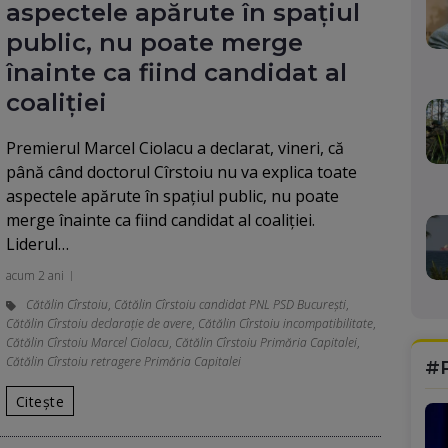
aspectele apărute în spațiul
public, nu poate merge
înainte ca fiind candidat al
coaliției
Premierul Marcel Ciolacu a declarat, vineri, că
până când doctorul Cîrstoiu nu va explica toate
aspectele apărute în spaţiul public, nu poate
merge înainte ca fiind candidat al coaliţiei.
Liderul…
acum 2 ani
Cătălin Cîrstoiu
,
Cătălin Cîrstoiu candidat PNL PSD București
,
Cătălin Cîrstoiu declarație de avere
,
Cătălin Cîrstoiu incompatibilitate
,
Cătălin Cîrstoiu Marcel Ciolacu
,
Cătălin Cîrstoiu Primăria Capitalei
,
Cătălin Cîrstoiu retragere Primăria Capitalei
#
Citește