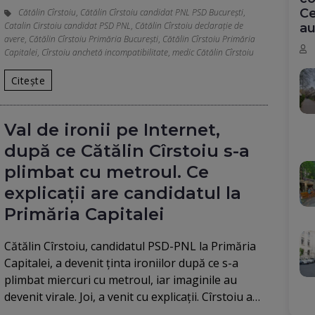
Ce
Cătălin Cîrstoiu
,
Cătălin Cîrstoiu candidat PNL PSD București
,
Catalin Cirstoiu candidat PSD PNL
,
Cătălin Cîrstoiu declarație de
au
avere
,
Cătălin Cîrstoiu Primăria București
,
Cătălin Cîrstoiu Primăria
Capitalei
,
Cîrstoiu anchetă incompatibilitate
,
medic Cătălin Cîrstoiu
Citește
Val de ironii pe Internet,
după ce Cătălin Cîrstoiu s-a
plimbat cu metroul. Ce
explicații are candidatul la
Primăria Capitalei
Cătălin Cîrstoiu, candidatul PSD-PNL la Primăria
Capitalei, a devenit ținta ironiilor după ce s-a
plimbat miercuri cu metroul, iar imaginile au
devenit virale. Joi, a venit cu explicații. Cîrstoiu a…