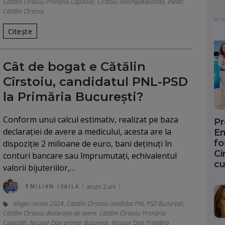
Cătălin Cîrstoiu Primăria Capitalei
,
Cirstoiu incompatibilitate
,
medic
Cătălin Cîrstoiu
Citește
Cât de bogat e Cătălin
Cîrstoiu, candidatul PNL-PSD
la Primăria București?
Conform unui calcul estimativ, realizat pe baza
Pr
declarației de avere a medicului, acesta are la
En
fo
dispoziție 2 milioane de euro, bani deținuți în
Ci
conturi bancare sau împrumutați, echivalentul
cu
valorii bijuteriilor,…
acum 2 ani
EMILIAN ISAILĂ
alegeri locale 2024
,
Cătălin Cîrstoiu candidat PNL PSD București
,
Cătălin Cîrstoiu declarație de avere
,
Cătălin Cîrstoiu Primăria
Capitalei
,
Nicușor Dan primar București
,
Nicușor Dan Primăria