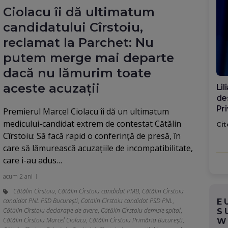
Ciolacu îi dă ultimatum
candidatului Cîrstoiu,
reclamat la Parchet: Nu
putem merge mai departe
dacă nu lămurim toate
aceste acuzații
Di
ca
po
Premierul Marcel Ciolacu îi dă un ultimatum
medicului-candidat extrem de contestat Cătălin
Cit
Cîrstoiu: Să facă rapid o conferinţă de presă, în
care să lămurească acuzaţiile de incompatibilitate,
care i-au adus…
acum 2 ani
Cătălin Cîrstoiu
,
Cătălin Cîrstoiu candidat PMB
,
Cătălin Cîrstoiu
candidat PNL PSD București
,
Catalin Cirstoiu candidat PSD PNL
,
E
Cătălin Cîrstoiu declarație de avere
,
Cătălin Cîrstoiu demisie spital
,
S
Cătălin Cîrstoiu Marcel Ciolacu
,
Cătălin Cîrstoiu Primăria București
,
W