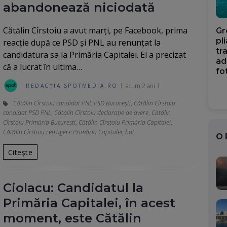
abandonează niciodată
Cătălin Cîrstoiu a avut marţi, pe Facebook, prima
Gr
pl
reacţie după ce PSD şi PNL au renunţat la
tr
candidatura sa la Primăria Capitalei. El a precizat
ad
că a lucrat în ultima…
fo
acum 2 ani
REDACȚIA SPOTMEDIA.RO
Cătălin Cîrstoiu candidat PNL PSD București
,
Cătălin Cîrstoiu
candidat PSD PNL
,
Cătălin Cîrstoiu declarație de avere
,
Cătălin
Cîrstoiu Primăria București
,
Cătălin Cîrstoiu Primăria Capitalei
,
Cătălin Cîrstoiu retragere Primăria Capitalei
,
hot
O
Citește
Ciolacu: Candidatul la
Primăria Capitalei, în acest
moment, este Cătălin