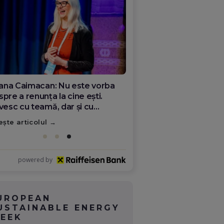
ana Olar, românca de la Google
re demonstrează că diaspora
ate schimba România
ește articolul
powered by
UROPEAN
USTAINABLE ENERGY
EEK