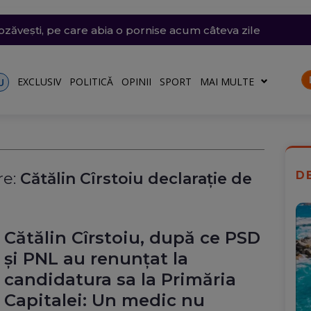
e săptămâna viitoare. Accesul se va face în etape. Iată ce s
emii extreme: 39 de grade la umbră, vijelii de 90 km/h și
 desenat pe o stâncă de pe Transfăgărășan mesajul de iu
ăvești, pe care abia o pornise acum câteva zile
din Thailanda: 8 persoane au fost ucise într-un atac arma
EXCLUSIV
POLITICĂ
OPINII
SPORT
MAI MULTE
U
D
e:
Cătălin Cîrstoiu declarație de
Cătălin Cîrstoiu, după ce PSD
și PNL au renunțat la
candidatura sa la Primăria
Capitalei: Un medic nu