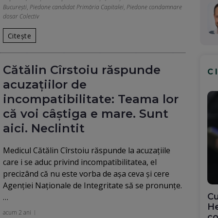
București
,
Piedone candidat Primăria Capitalei
,
Piedone condamnare
dosar Colectiv
Citește
Cătălin Cîrstoiu răspunde
C
acuzațiilor de
incompatibilitate: Teama lor
că voi câștiga e mare. Sunt
aici. Neclintit
Medicul Cătălin Cîrstoiu răspunde la acuzaţiile
care i se aduc privind incompatibilitatea, el
precizând că nu este vorba de aşa ceva şi cere
Agenţiei Naţionale de Integritate să se pronunţe.
Cu
…
He
acum 2 ani
co