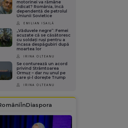
motorinei va rămâne
ridicat? România, încă
dependentă de petrolul
Uniunii Sovietice
EMILIAN ISAILĂ
„Văduvele negre”: Femei
acuzate că se căsătoresc
cu soldați ruși pentru a
încasa despăgubiri după
moartea lor
IRINA OLTEANU
Se conturează un acord
privind Strâmtoarea
Ormuz – dar nu unul pe
care și-l dorește Trump
IRINA OLTEANU
RomâniÎnDiaspora