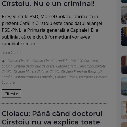
Cîrstoiu. Nu e un criminal!
Preşedintele PSD, Marcel Ciolacu, afirmă că în
prezent Cătălin Cîrstoiu este candidatul alianţei
PSD-PNL la Primăria generală a Capitalei. El a
subliniat că cele două formaţiuni vor avea
candidat comun…
acum 2 ani
Cătălin Cîrstoiu
,
Cătălin Cîrstoiu candidat PNL PSD București
,
Cătălin Cîrstoiu declarație de avere
,
Cătălin Cîrstoiu incompatibilitate
,
Cătălin Cîrstoiu Marcel Ciolacu
,
Cătălin Cîrstoiu Primăria București
,
Cătălin Cîrstoiu Primăria Capitalei
,
Cătălin Cîrstoiu retragere Primăria
Capitalei
Citește
Ciolacu: Până când doctorul
Cîrstoiu nu va explica toate