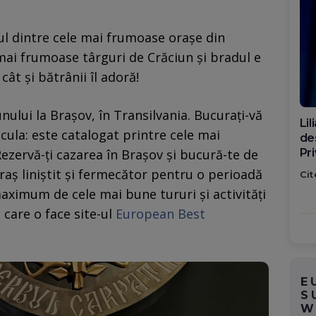
ul dintre cele mai frumoase orașe din
mai frumoase târguri de Crăciun şi bradul e
 cât și bătrânii îl adoră!
ului la Braşov, în Transilvania. Bucurați-vă
Di
acula: este catalogat printre cele mai
ca
ezervă-ți cazarea în Brașov și bucură-te de
po
oraș liniștit și fermecător pentru o perioadă
Cit
aximum de cele mai bune tururi și activități
 care o face site-ul
European Best
E
S
W