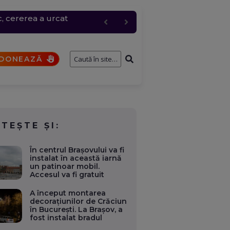
c, cererea a urcat
entru logistic cheie
fostului consilier
și de interese. Ce case,
a fi analizat de SRI
DONEAZĂ
ITEȘTE ȘI:
În centrul Braşovului va fi
instalat în această iarnă
un patinoar mobil.
Accesul va fi gratuit
A început montarea
decorațiunilor de Crăciun
în București. La Brașov, a
fost instalat bradul