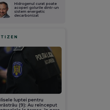
Hidrogenul curat poate
acoperi golurile dintr-un
sistem energetic
decarbonizat
ITIZEN
lisele luptei pentru
răstrău (9): Au reînceput