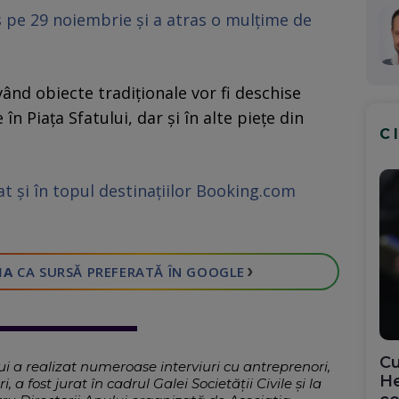
s pe 29 noiembrie şi a atras o mulţime de
vând obiecte tradiţionale vor fi deschise
în Piaţa Sfatului, dar şi în alte pieţe din
C
at şi în topul destinațiilor Booking.com
›
IA
CA SURSĂ PREFERATĂ
ÎN GOOGLE
Cu
i a realizat numeroase interviuri cu antreprenori,
He
, a fost jurat în cadrul Galei Societății Civile și la