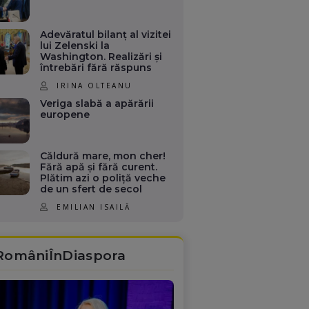
Adevăratul bilanț al vizitei
lui Zelenski la
Washington. Realizări și
întrebări fără răspuns
IRINA OLTEANU
Veriga slabă a apărării
europene
Căldură mare, mon cher!
Fără apă și fără curent.
Plătim azi o poliță veche
de un sfert de secol
EMILIAN ISAILĂ
RomâniÎnDiaspora