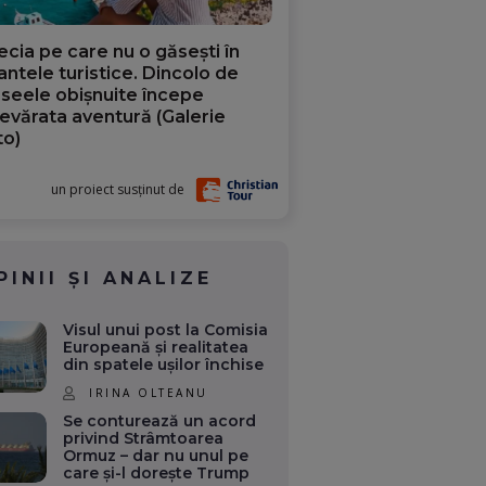
ecia pe care nu o găsești în
iantele turistice. Dincolo de
aseele obișnuite începe
evărata aventură (Galerie
to)
un proiect susținut de
PINII ȘI ANALIZE
Visul unui post la Comisia
Europeană și realitatea
din spatele ușilor închise
IRINA OLTEANU
Se conturează un acord
privind Strâmtoarea
Ormuz – dar nu unul pe
care și-l dorește Trump