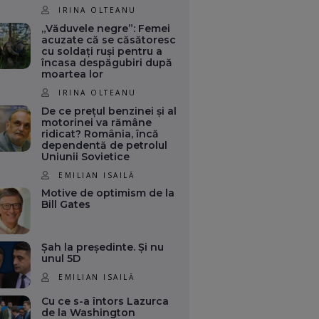
IRINA OLTEANU
„Văduvele negre”: Femei
acuzate că se căsătoresc
cu soldați ruși pentru a
încasa despăgubiri după
moartea lor
IRINA OLTEANU
De ce prețul benzinei și al
motorinei va rămâne
ridicat? România, încă
dependentă de petrolul
Uniunii Sovietice
EMILIAN ISAILĂ
Motive de optimism de la
Bill Gates
Șah la președinte. Și nu
unul 5D
EMILIAN ISAILĂ
Cu ce s-a întors Lazurca
de la Washington