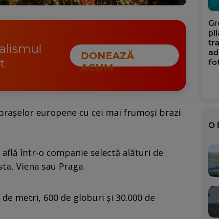
Gr
pl
tr
nalismul
ad
DONEAZĂ
t
fo
ACUM
l oraşelor europene cu cei mai frumoşi brazi
O
află într-o companie selectă alături de
ta, Viena sau Praga.
3 de metri, 600 de globuri şi 30.000 de