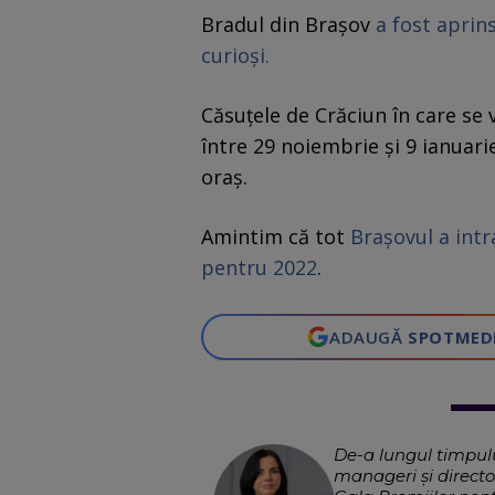
Bradul din Braşov
a fost aprin
curioşi.
Căsuţele de Crăciun în care se 
între 29 noiembrie şi 9 ianuarie 
oraş.
Amintim că tot
Brașovul a intr
pentru 2022
.
ADAUGĂ
SPOTMED
De-a lungul timpulu
manageri și directori