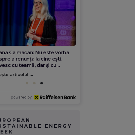
ana Olar, românca de la Google
re demonstrează că diaspora
ate schimba România
ește articolul
powered by
UROPEAN
USTAINABLE ENERGY
EEK