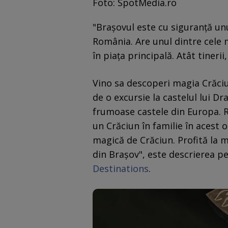
Foto: SpotMedia.ro
"Brașovul este cu siguranță un
România. Are unul dintre cele 
în piaţa principală. Atât tinerii,
Vino sa descoperi magia Crăciun
de o excursie la castelul lui Dr
frumoase castele din Europa. R
un Crăciun în familie în acest 
magică de Crăciun. Profită la m
din Brașov", este descrierea pe
Destinations
.