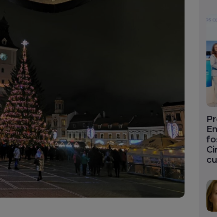
Pr
En
fo
Ci
cu