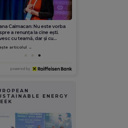
ana Olar, românca de la Google
re demonstrează că diaspora
ate schimba România
ește articolul
powered by
UROPEAN
USTAINABLE ENERGY
EEK