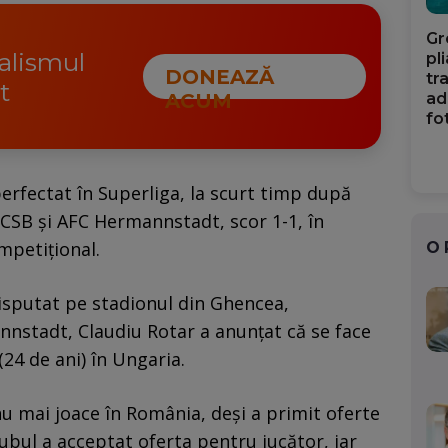
Gr
nalismul
pl
DONEAZĂ
tr
t
ad
ACUM
fo
erfectat în Superliga, la scurt timp după
FCSB și AFC Hermannstadt, scor 1-1, în
mpetițional.
O
isputat pe stadionul din Ghencea,
nnstadt, Claudiu Rotar a anunțat că se face
(24 de ani) în Ungaria.
 nu mai joace în România, deși a primit oferte
ubul a acceptat oferta pentru jucător, iar