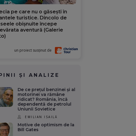
ecia pe care nu o găsești în
iantele turistice. Dincolo de
aseele obișnuite începe
evărata aventură (Galerie
to)
un proiect susținut de
PINII ȘI ANALIZE
De ce prețul benzinei și al
motorinei va rămâne
ridicat? România, încă
dependentă de petrolul
Uniunii Sovietice
EMILIAN ISAILĂ
Motive de optimism de la
Bill Gates