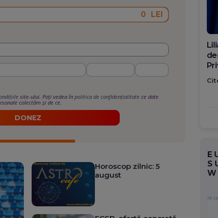
LEI
Di
ca
po
Cit
ondițiile
site-ului. Poți vedea în
politica de confidențialitate
ce date
rsonale colectăm și de ce.
DONEZ
E
S
Horoscop zilnic: 5
W
august