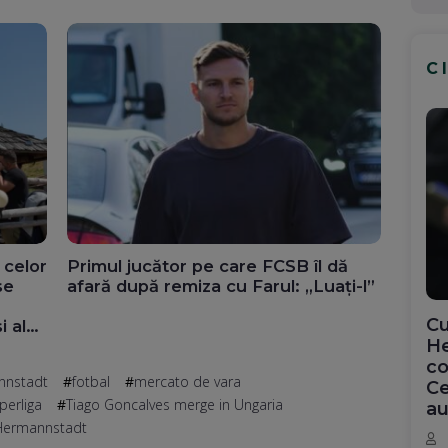
C
 celor
Primul jucător pe care FCSB îl dă
se
afară după remiza cu Farul: „Luați-l”
Cu
i ale
He
co
eo)
nnstadt
fotbal
mercato de vara
Ce
perliga
Tiago Goncalves merge in Ungaria
au
 Hermannstadt