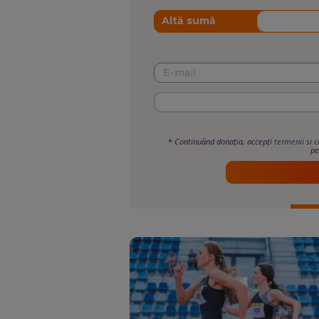
Altă sumă
*
Continuând donația, accepți
termenii si c
pe