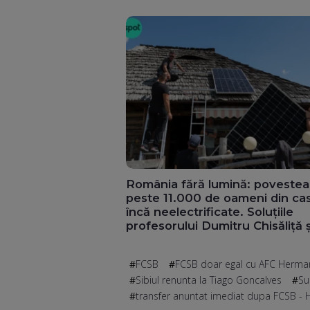
România fără lumină: povestea
peste 11.000 de oameni din ca
încă neelectrificate. Soluțiile
profesorului Dumitru Chisăliță ș
directorul general al ENGIE
Romania, Nicholas Richard (Vid
FCSB
FCSB doar egal cu AFC Herma
Sibiul renunta la Tiago Goncalves
Su
transfer anuntat imediat dupa FCSB -