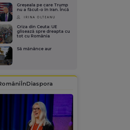
Greșeala pe care Trump
nu a făcut-o în Iran. Încă
IRINA OLTEANU
Criza din Ceuta: UE
glisează spre dreapta cu
tot cu România
Să mănânce aur
RomâniÎnDiaspora