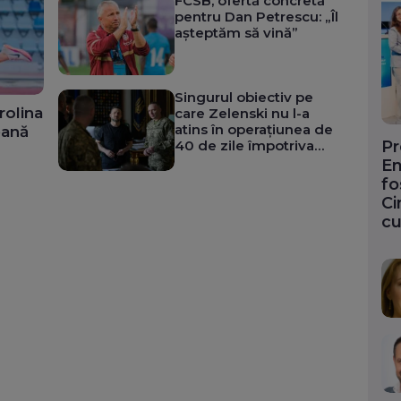
FCSB, ofertă concretă
pentru Dan Petrescu: „Îl
așteptăm să vină”
Singurul obiectiv pe
rolina
care Zelenski nu l-a
atins în operațiunea de
eană
40 de zile împotriva
Pr
Rusiei
En
fo
Ci
cu