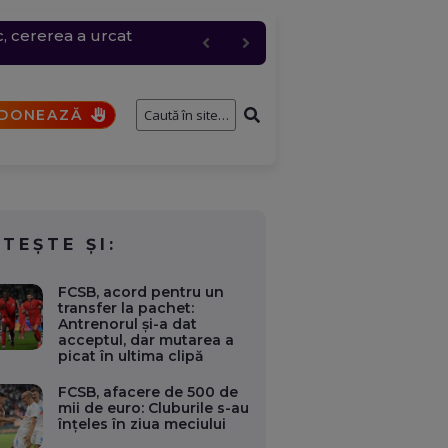
c, cererea a urcat
entru logistic cheie
fostului consilier
și de interese. Ce case,
a fi analizat de SRI
DONEAZĂ
ITEȘTE ȘI:
FCSB, acord pentru un
transfer la pachet:
Antrenorul și-a dat
acceptul, dar mutarea a
picat în ultima clipă
FCSB, afacere de 500 de
mii de euro: Cluburile s-au
înțeles în ziua meciului