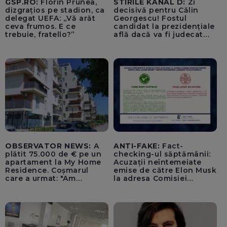
GSP.RO:
Florin Prunea,
STIRILE KANAL D:
Zi
dizgrațios pe stadion, ca
decisivă pentru Călin
delegat UEFA: „Vă arăt
Georgescu! Fostul
ceva frumos. E ce
candidat la prezidențiale
trebuie, fratello?”
află dacă va fi judecat
pentru tentativă de
lovitură de stat
OBSERVATOR NEWS:
A
ANTI-FAKE:
Fact-
plătit 75.000 de € pe un
checking-ul săptămânii:
apartament la My Home
Acuzații neîntemeiate
Residence. Coșmarul
emise de către Elon Musk
care a urmat: "Am
la adresa Comisiei
început să tremur"
Europene despre oferta
unui „acord secret”
pentru instaurarea
„cenzurii” pe platforma X