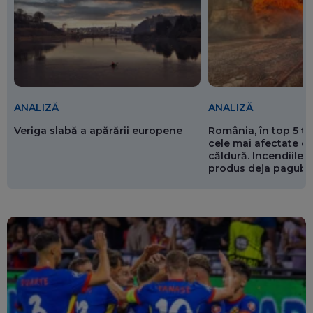
ANALIZĂ
ANALIZĂ
Veriga slabă a apărării europene
România, în top 5 ț
cele mai afectate de
căldură. Incendiile ș
produs deja pagube
miliarde de euro