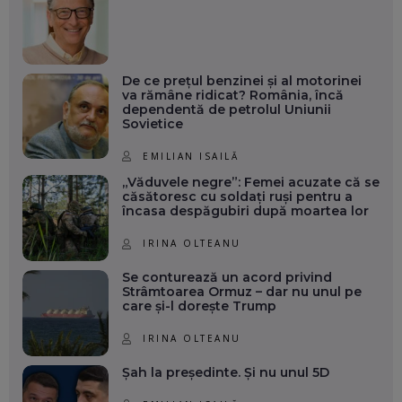
De ce prețul benzinei și al motorinei
va rămâne ridicat? România, încă
dependentă de petrolul Uniunii
Sovietice
EMILIAN ISAILĂ
„Văduvele negre”: Femei acuzate că se
căsătoresc cu soldați ruși pentru a
încasa despăgubiri după moartea lor
IRINA OLTEANU
Se conturează un acord privind
Strâmtoarea Ormuz – dar nu unul pe
care și-l dorește Trump
IRINA OLTEANU
Șah la președinte. Și nu unul 5D