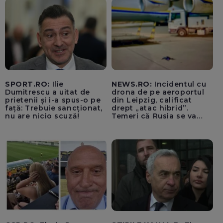
SPORT.RO:
Ilie
NEWS.RO:
Incidentul cu
Dumitrescu a uitat de
drona de pe aeroportul
prietenii și i-a spus-o pe
din Leipzig, calificat
față: Trebuie sancționat,
drept „atac hibrid”.
nu are nicio scuză!
Temeri că Rusia se va
amesteca în alegerile din
Germania. Un oficial
neagă informațiile că
avioanele ucrainene din
apropierea dronei ar fi
fost încărcate cu muniție