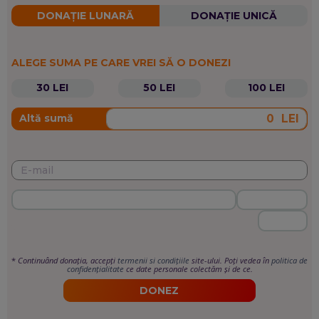
DONAȚIE LUNARĂ
DONAȚIE UNICĂ
ALEGE SUMA PE CARE VREI SĂ O DONEZI
30 LEI
50 LEI
100 LEI
LEI
Altă sumă
*
Continuând donația, accepți
termenii si condițiile
site-ului. Poți vedea în
politica de
confidențialitate
ce date personale colectăm și de ce.
DONEZ