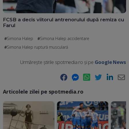
FCSB a decis viitorul antrenorului după remiza cu
Farul
Simona Halep
Simona Halep accidentare
Simona Halep ruptură musculară
Urmărește știrile spotmedia.ro și pe
Google News
Facebook
Messenger
WhatsApp
Twitter
LinkedIn
E-
Articolele zilei pe spotmedia.ro
Ma