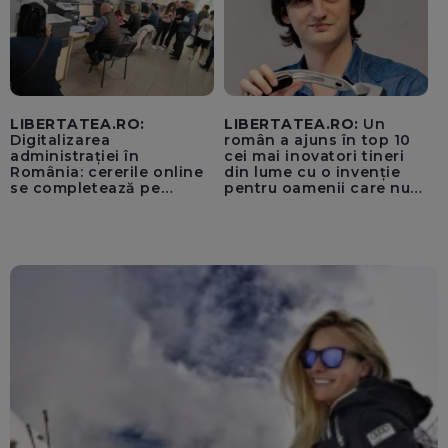
LIBERTATEA.RO:
LIBERTATEA.RO:
Un
Digitalizarea
român a ajuns în top 10
administrației în
cei mai inovatori tineri
România: cererile online
din lume cu o invenție
se completează pe
pentru oamenii care nu
calculatoarele de la
văd: „Are o misiune
ghișee
clară”