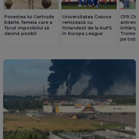
Povestea lui Gertrude
Universitatea Craiova
CFR Cluj
Ederle, femeia care a
remizează cu
antreno
făcut imposibilul să
finlandezii de la KuPS
înfrâng
devină posibil
în Europa League
Tromso: 
pe toți”