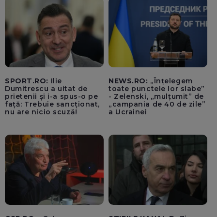
SPORT.RO:
Ilie
NEWS.RO:
„Înțelegem
Dumitrescu a uitat de
toate punctele lor slabe”
prietenii și i-a spus-o pe
- Zelenski, „mulțumit” de
față: Trebuie sancționat,
„campania de 40 de zile”
nu are nicio scuză!
a Ucrainei