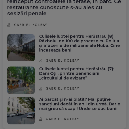
reînceput controalele la terase, în parc. Ce
restaurante cunoscute s-au ales cu
sesizări penale
GABRIEL KOLBAY
Culisele luptei pentru Herăstrău (8):
Războiul de 100 de procese cu Poliția
și afacerile de milioane ale Nuba. Cine
încasează banii
GABRIEL KOLBAY
Culisele luptei pentru Herăstrău (7):
Dani Oțil, printre beneficiarii
„circuitului de avizare”
GABRIEL KOLBAY
Ai parcat și n-ai plătit? Mai puține
sancțiuni decât în anii din urmă. Dar e
mai greu să scapi! Unde se duc banii
GABRIEL KOLBAY