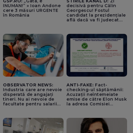
GSP.RO:
„Gata, e
STIRILE KANAL D:
Zi
INUMAN!” » Ioan Andone
decisivă pentru Călin
cere 3 măsuri URGENTE
Georgescu! Fostul
în România
candidat la prezidențiale
află dacă va fi judecat
pentru tentativă de
lovitură de stat
OBSERVATOR NEWS:
ANTI-FAKE:
Fact-
Industria care are nevoie
checking-ul săptămânii:
disperată de angajați
Acuzații neîntemeiate
tineri. Nu ai nevoie de
emise de către Elon Musk
facultate pentru salarii
la adresa Comisiei
cu șase cifre
Europene despre oferta
unui „acord secret”
pentru instaurarea
„cenzurii” pe platforma X