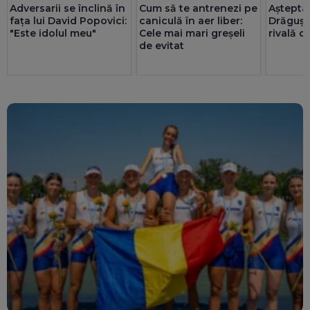
Așteptat
Adversarii se înclină în
Cum să te antrenezi pe
Drăguș e
fața lui David Popovici:
caniculă în aer liber:
rivală d
"Este idolul meu"
Cele mai mari greșeli
de evitat