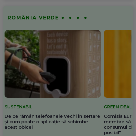
ROMÂNIA VERDE
SUSTENABIL
GREEN DEAL
De ce rămân telefoanele vechi în sertare
Comisia Europ
și cum poate o aplicație să schimbe
membre să re
acest obicei
consumul de 
posibil"