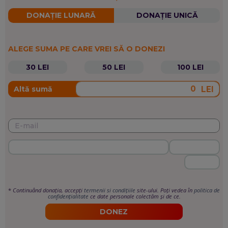
DONAȚIE LUNARĂ
DONAȚIE UNICĂ
ALEGE SUMA PE CARE VREI SĂ O DONEZI
30 LEI
50 LEI
100 LEI
LEI
Altă sumă
*
Continuând donația, accepți
termenii si condițiile
site-ului. Poți vedea în
politica de
confidențialitate
ce date personale colectăm și de ce.
DONEZ