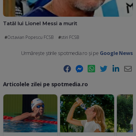
Tatăl lui Lionel Messi a murit
Octavian Popescu FCSB
stiri FCSB
Urmărește știrile spotmedia.ro și pe
Google News
Facebook
Messenger
WhatsApp
Twitter
LinkedIn
E-
Articolele zilei pe spotmedia.ro
Ma