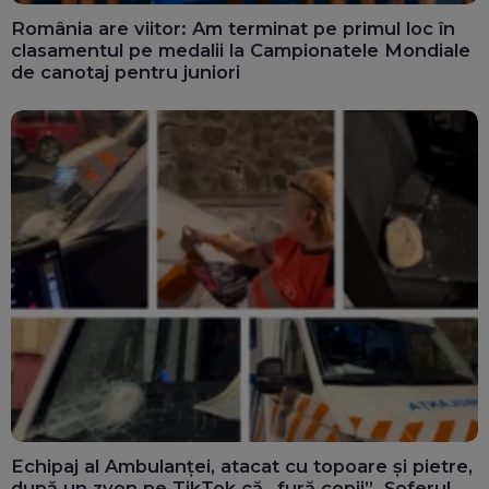
România are viitor: Am terminat pe primul loc în
clasamentul pe medalii la Campionatele Mondiale
de canotaj pentru juniori
Echipaj al Ambulanței, atacat cu topoare și pietre,
după un zvon pe TikTok că „fură copii”. Șoferul,