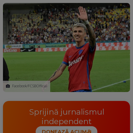
Ma
Facebook/FCSBOfficial
Sprijină jurnalismul
independent
DONEAZĂ ACUM