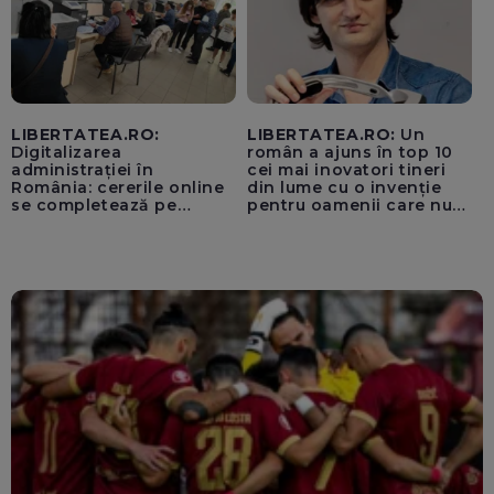
LIBERTATEA.RO:
LIBERTATEA.RO:
Un
Digitalizarea
român a ajuns în top 10
administrației în
cei mai inovatori tineri
România: cererile online
din lume cu o invenție
se completează pe
pentru oamenii care nu
calculatoarele de la
văd: „Are o misiune
ghișee
clară”