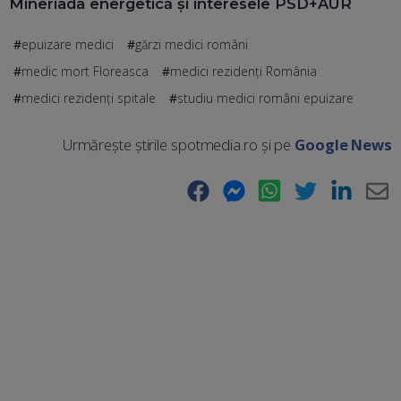
Mineriada energetică și interesele PSD+AUR
epuizare medici
gărzi medici români
medic mort Floreasca
medici rezidenți România
medici rezidenți spitale
studiu medici români epuizare
Urmărește știrile spotmedia.ro și pe
Google News
Facebook
Messenger
WhatsApp
Twitter
LinkedIn
E-
Ma