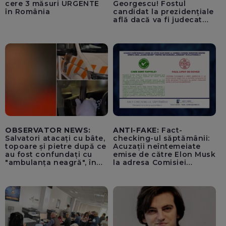
cere 3 măsuri URGENTE
Georgescu! Fostul
în România
candidat la prezidențiale
află dacă va fi judecat
pentru tentativă de
lovitură de stat
OBSERVATOR NEWS:
ANTI-FAKE:
Fact-
Salvatori atacați cu bâte,
checking-ul săptămânii:
topoare și pietre după ce
Acuzații neîntemeiate
au fost confundați cu
emise de către Elon Musk
"ambulanța neagră", în
la adresa Comisiei
Cluj
Europene despre oferta
unui „acord secret”
pentru instaurarea
„cenzurii” pe platforma X