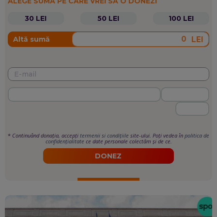
ALEGE SUMA PE CARE VREI SĂ O DONEZI
30 LEI
50 LEI
100 LEI
LEI
Altă sumă
*
Continuând donația, accepți
termenii si condițiile
site-ului. Poți vedea în
politica de
confidențialitate
ce date personale colectăm și de ce.
DONEZ