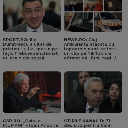
SPORT.RO:
Ilie
NEWS.RO:
Cluj -
Dumitrescu a uitat de
Ambulanță atacată cu
prietenii și i-a spus-o pe
topoarele după ce într-
față: Trebuie sancționat,
un clip pe TikTok s-a
nu are nicio scuză!
afirmat că „fură copii”/
Șoferul autosanitarei a
fost rănit la ochi de
cioburile parbrizului
spart - FOTO, VIDEO
GSP.RO:
„Gata, e
STIRILE KANAL D:
Zi
INUMAN!” » Ioan Andone
decisivă pentru Călin