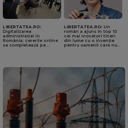
LIBERTATEA.RO:
LIBERTATEA.RO:
Un
Digitalizarea
român a ajuns în top 10
administrației în
cei mai inovatori tineri
România: cererile online
din lume cu o invenție
se completează pe
pentru oamenii care nu
calculatoarele de la
văd: „Are o misiune
ghișee
clară”