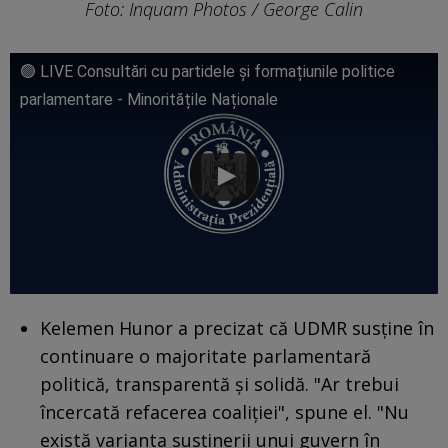
Foto: Inquam Photos / George Calin
🟢 LIVE Consultări cu partidele și formațiunile politice
parlamentare - Minoritățile Naționale
Kelemen Hunor a precizat că UDMR susţine în
continuare o majoritate parlamentară
politică, transparentă şi solidă. "Ar trebui
încercată refacerea coaliţiei", spune el. "Nu
există varianta susţinerii unui guvern în