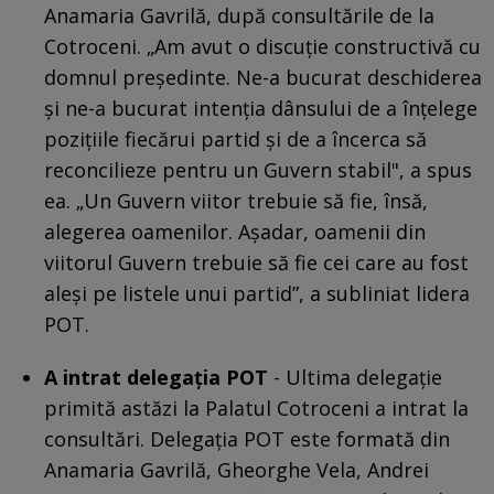
Anamaria Gavrilă, după consultările de la
Cotroceni. „Am avut o discuție constructivă cu
domnul președinte. Ne-a bucurat deschiderea
și ne-a bucurat intenția dânsului de a înțelege
pozițiile fiecărui partid și de a încerca să
reconcilieze pentru un Guvern stabil", a spus
ea. „Un Guvern viitor trebuie să fie, însă,
alegerea oamenilor. Așadar, oamenii din
viitorul Guvern trebuie să fie cei care au fost
aleși pe listele unui partid”, a subliniat lidera
POT.
A intrat delegația POT
- Ultima delegație
primită astăzi la Palatul Cotroceni a intrat la
consultări. Delegația POT este formată din
Anamaria Gavrilă, Gheorghe Vela, Andrei