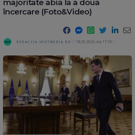
majoritate abia la a doua
încercare (Foto&Video)
Facebook
Messenger
WhatsApp
Twitter
LinkedIn
E-
18.05.2026, ora 17:19
REDACȚIA SPOTMEDIA.RO
Ma