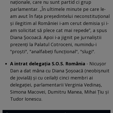
naționale, care nu sunt partid ci grup
parlamentar. „În ultimele minute pe care le-
am avut în fața președintelui neconstituțional
și ilegitim al României i-am cerut demisia și i-
am solicitat să plece cat mai repede”, a spus
Diana Șocoacă. Apoi i-a jignit pe jurnaliştii
prezenţi la Palatul Cotroceni, numindu-i
"proşti", "analfabeţi funcţional", "slugi".
A intrat delegaţia S.O.S. România
- Nicușor
Dan a dat mâna cu Diana Șoșoacă (neobișnuit
de jovială) și cu ceilalți cinci membri ai
delegației, parlamentarii Verginia Vedinaș,
Simona Macovei, Dumitru Manea, Mihai Țiu și
Tudor Ionescu.