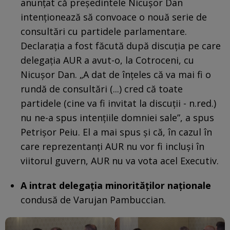
anunțat că președintele Nicușor Dan
intenționează să convoace o nouă serie de
consultări cu partidele parlamentare.
Declarația a fost făcută după discuția pe care
delegația AUR a avut-o, la Cotroceni, cu
Nicușor Dan. „A dat de înțeles că va mai fi o
rundă de consultări (...) cred că toate
partidele (cine va fi invitat la discuții - n.red.)
nu ne-a spus intențiile domniei sale”, a spus
Petrișor Peiu. El a mai spus şi că, în cazul în
care reprezentanți AUR nu vor fi incluși în
viitorul guvern, AUR nu va vota acel Executiv.
A intrat delegaţia minorităţilor naţionale
condusă de Varujan Pambuccian.