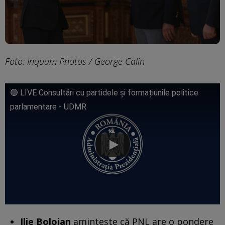
Foto: Inquam Photos / George Calin
🟢 LIVE Consultări cu partidele și formațiunile politice
parlamentare - UDMR
Ilie Bolojan
aminteşte că PNL are o pondere