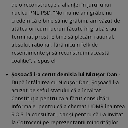
de o reconstrucție a alianței în jurul unui
nucleu PNL-PSD. "Noi nu ne-am grăbi, nu
credem că e bine să ne grăbim, am văzut de
atâtea ori cum lucruri făcute în grabă s-au
terminat prost. E bine să plecăm raţional,
absolut raţional, fără nicuin felk de
resentimente şi să reconstruim această
coaliţie", a spus el.
Șoșoacă i-a cerut demisia lui Nicușor Dan
-
După întâlnirea cu Nicușor Dan, Șoșoacă l-a
acuzat pe șeful statului că a încălcat
Constituția pentru că a făcut consultări
informale, pentru că a chemat UDMR înaintea
S.O.S. la consultări, dar și pentru că i-a invitat
la Cotroceni pe reprezentanții minorităților