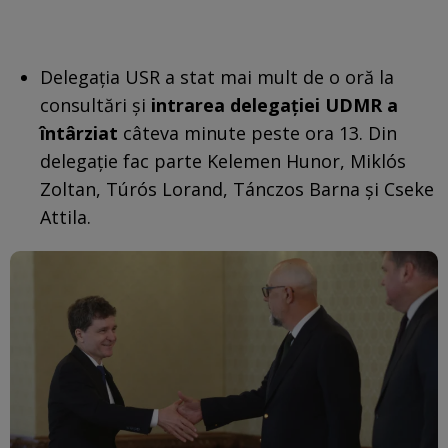
Delegaţia USR a stat mai mult de o oră la
consultări şi
intrarea delegaţiei UDMR a
întârziat
câteva minute peste ora 13. Din
delegație
fac parte Kelemen Hunor, Miklós
Zoltan, Túrós Lorand, Tánczos Barna și Cseke
Attila.