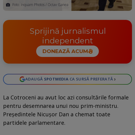
Foto: Inquam Photos / Octav Ganea
Sprijină jurnalismul
independent
DONEAZĂ ACUM
›
ADAUGĂ
SPOTMEDIA
CA SURSĂ PREFERATĂ
La Cotroceni au avut loc azi consultările formale
pentru desemnarea unui nou prim-ministru.
Președintele Nicușor Dan a chemat toate
partidele parlamentare.