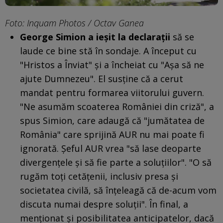
Foto: Inquam Photos / Octav Ganea
George Simion a ieşit la declaraţii
să se
laude ce bine stă în sondaje. A început cu
"Hristos a Înviat" şi a încheiat cu "Aşa să ne
ajute Dumnezeu". El susţine că a cerut
mandat pentru formarea viitorului guvern.
"Ne asumăm scoaterea României din criză", a
spus Simion, care adaugă că "jumătatea de
România" care sprijină AUR nu mai poate fi
ignorată. Şeful AUR vrea "să lase deoparte
divergenţele şi să fie parte a soluţiilor". "O să
rugăm toți cetățenii, inclusiv presa și
societatea civilă, să înțeleagă că de-acum vom
discuta numai despre soluții". În final, a
menţionat şi posibilitatea anticipatelor, dacă