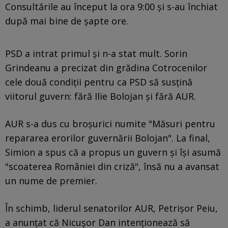
Consultările au început la ora 9:00 și s-au închiat
după mai bine de șapte ore.
PSD a intrat primul şi n-a stat mult. Sorin
Grindeanu a precizat din grădina Cotrocenilor
cele două condiţii pentru ca PSD să susţină
viitorul guvern: fără Ilie Bolojan şi fără AUR.
AUR s-a dus cu broşurici numite "Măsuri pentru
repararea erorilor guvernării Bolojan". La final,
Simion a spus că a propus un guvern şi îşi asumă
"scoaterea României din criză", însă nu a avansat
un nume de premier.
În schimb, liderul senatorilor AUR, Petrișor Peiu,
a anunțat că Nicușor Dan intenționează să