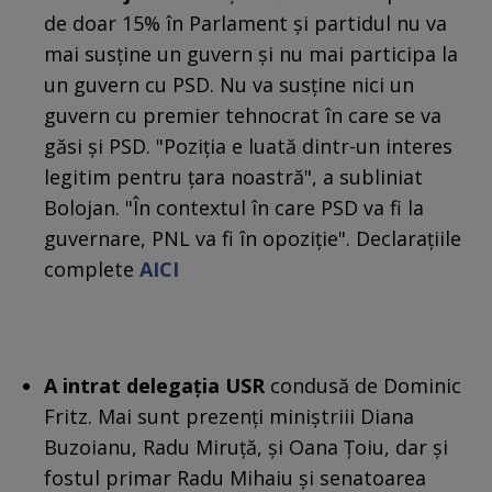
de doar 15% în Parlament şi partidul nu va
mai susţine un guvern şi nu mai participa la
un guvern cu PSD. Nu va susţine nici un
guvern cu premier tehnocrat în care se va
găsi şi PSD. "Poziţia e luată dintr-un interes
legitim pentru ţara noastră", a subliniat
Bolojan. "În contextul în care PSD va fi la
guvernare, PNL va fi în opoziție". Declaraţiile
complete
AICI
A intrat delegaţia USR
condusă de Dominic
Fritz. Mai sunt prezenţi miniştriii Diana
Buzoianu, Radu Miruţă, şi Oana Ţoiu, dar şi
fostul primar Radu Mihaiu şi senatoarea