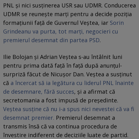
PNL și nici susținerea USR sau UDMR. Conducerea
UDMR se reunește marți pentru a decide poziția
formațiunii față de Guvernul Veștea, iar
Sorin
Grindeanu va purta, tot marți, negocieri cu
premierul desemnat din partea PSD
.
Ilie Bolojan și Adrian Veștea s-au întâlnit luni
pentru prima dată față în față după anunțul-
surpriză făcut de Nicușor Dan. Veștea a susținut
că
a încercat să ia legătura cu lid
e
rul PNL înainte
de desemnare, fără succes
, și a afirmat că
secretomania a fost impusă de președinte.
Veştea susține că nu i-a spus nici nevestei că va fi
desemnat premier.
Premierul desemnat a
transmis însă că va continua procedura de
învestire indiferent de deciziile luate de partid.