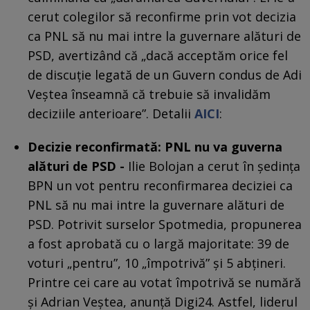
cerut colegilor să reconfirme prin vot decizia
ca PNL să nu mai intre la guvernare alături de
PSD, avertizând că „dacă acceptăm orice fel
de discuție legată de un Guvern condus de Adi
Veștea înseamnă că trebuie să invalidăm
deciziile anterioare”. Detalii
AICI
:
Decizie reconfirmată: PNL nu va guverna
alături de PSD
-
Ilie Bolojan a cerut în ședința
BPN un vot pentru reconfirmarea deciziei ca
PNL să nu mai intre la guvernare alături de
PSD. Potrivit surselor Spotmedia, propunerea
a fost aprobată cu o largă majoritate: 39 de
voturi „pentru”, 10 „împotrivă” și 5 abțineri.
Printre cei care au votat împotrivă se numără
și Adrian Veștea, anunță Digi24. Astfel, liderul