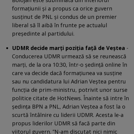
Bolojan este subminată din interiorul
formațiunii și a propus ca orice guvern
susținut de PNL și condus de un premier
liberal să îl aibă în frunte pe actualul
președinte al partidului.
UDMR decide marți poziția față de Veștea
-
Conducerea UDMR urmează să se reunească
marți, de la ora 10:30, într-o ședință online în
care va decide dacă formațiunea va susține
sau nu candidatura lui Adrian Veștea pentru
funcția de prim-ministru, potrivit unor surse
politice citate de HotNews. Înainte să intre în
ședința BPN a PNL, Adrian Veștea a fost la o
scurtă întâlnire cu liderii UDMR. Acesta le-a
propus liderilor UDMR să facă parte din
viitorul guvern. ”N-am discutat nici nimic