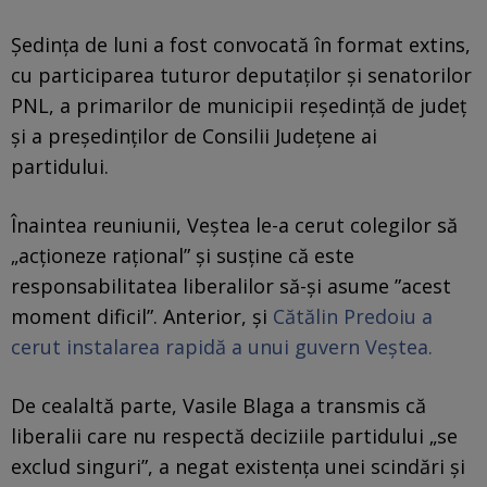
Ședința de luni a fost convocată în format extins,
cu participarea tuturor deputaților și senatorilor
PNL, a primarilor de municipii reședință de județ
și a președinților de Consilii Județene ai
partidului.
Înaintea reuniunii, Veștea le-a cerut colegilor să
„acționeze rațional” şi susţine că este
responsabilitatea liberalilor să-şi asume ”acest
moment dificil”. Anterior, şi
Cătălin Predoiu a
cerut instalarea rapidă a unui guvern Veștea.
De cealaltă parte, Vasile Blaga a transmis că
liberalii care nu respectă deciziile partidului „se
exclud singuri”, a negat existența unei scindări și