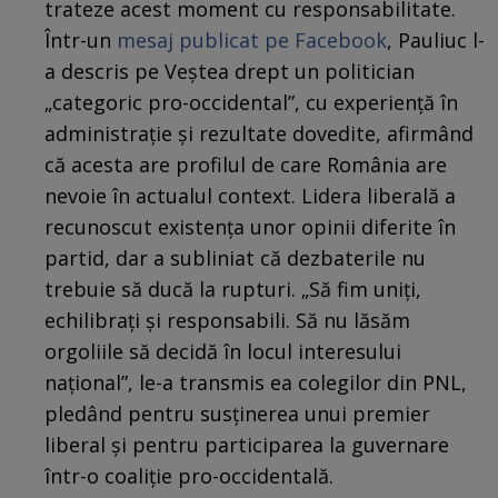
trateze acest moment cu responsabilitate.
Într-un
mesaj publicat pe Facebook
, Pauliuc l-
a descris pe Veștea drept un politician
„categoric pro-occidental”, cu experiență în
administrație și rezultate dovedite, afirmând
că acesta are profilul de care România are
nevoie în actualul context. Lidera liberală a
recunoscut existența unor opinii diferite în
partid, dar a subliniat că dezbaterile nu
trebuie să ducă la rupturi. „Să fim uniți,
echilibrați și responsabili. Să nu lăsăm
orgoliile să decidă în locul interesului
național”, le-a transmis ea colegilor din PNL,
pledând pentru susținerea unui premier
liberal și pentru participarea la guvernare
într-o coaliție pro-occidentală.