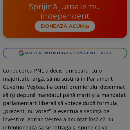
Sprijină jurnalismul
independent
DONEAZĂ ACUM
›
ADAUGĂ
SPOTMEDIA
CA SURSĂ PREFERATĂ
Conducerea PNL a decis luni seară, cu o
majoritate largă, să nu susțină în Parlament
Guvernul Veștea, i-a cerut premierului desemnat
să își depună mandatul până marți și a mandatat
parlamentarii liberali să voteze după formula
„prezent, nu votez” la eventuala ședință de
învestire. Adrian Veștea a anunțat însă că nu
intenționează să se retragă și spune că va