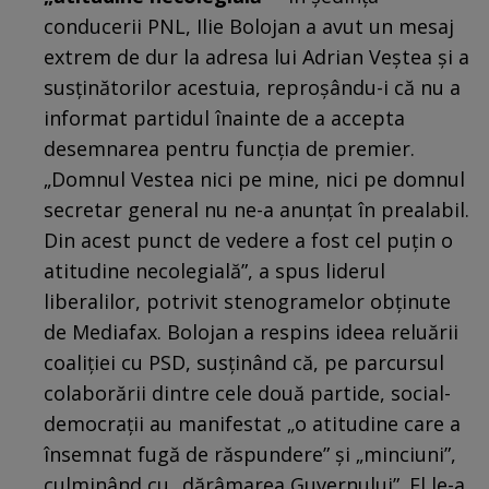
conducerii PNL, Ilie Bolojan a avut un mesaj
extrem de dur la adresa lui Adrian Veștea și a
susținătorilor acestuia, reproșându-i că nu a
informat partidul înainte de a accepta
desemnarea pentru funcția de premier.
„Domnul Vestea nici pe mine, nici pe domnul
secretar general nu ne-a anunțat în prealabil.
Din acest punct de vedere a fost cel puțin o
atitudine necolegială”, a spus liderul
liberalilor, potrivit stenogramelor obținute
de Mediafax. Bolojan a respins ideea reluării
coaliției cu PSD, susținând că, pe parcursul
colaborării dintre cele două partide, social-
democrații au manifestat „o atitudine care a
însemnat fugă de răspundere” și „minciuni”,
culminând cu „dărâmarea Guvernului”. El le-a