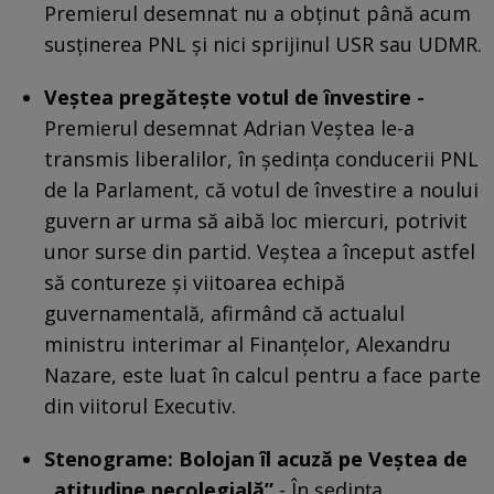
Premierul desemnat nu a obținut până acum
susținerea PNL și nici sprijinul USR sau UDMR.
Veștea pregătește votul de învestire -
Premierul desemnat Adrian Veștea le-a
transmis liberalilor, în ședința conducerii PNL
de la Parlament, că votul de învestire a noului
guvern ar urma să aibă loc miercuri, potrivit
unor surse din partid. Veștea a început astfel
să contureze și viitoarea echipă
guvernamentală, afirmând că actualul
ministru interimar al Finanțelor, Alexandru
Nazare, este luat în calcul pentru a face parte
din viitorul Executiv.
Stenograme: Bolojan îl acuză pe Veștea de
„atitudine necolegială”
- În ședința