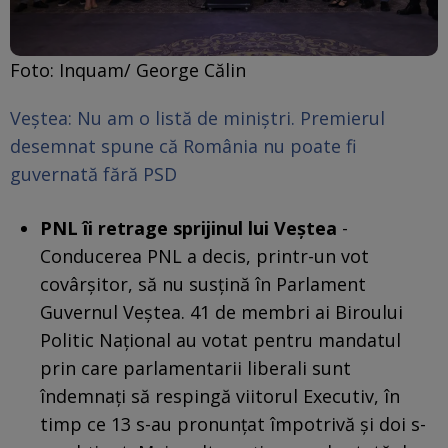
Foto: Inquam/ George Călin
Veștea: Nu am o listă de miniștri. Premierul
desemnat spune că România nu poate fi
guvernată fără PSD
PNL îi retrage sprijinul lui Veștea
-
Conducerea PNL a decis, printr-un vot
covârșitor, să nu susțină în Parlament
Guvernul Veștea. 41 de membri ai Biroului
Politic Național au votat pentru mandatul
prin care parlamentarii liberali sunt
îndemnați să respingă viitorul Executiv, în
timp ce 13 s-au pronunțat împotrivă și doi s-