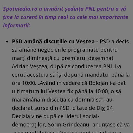
Spotmedia.ro a urmărit şedinţa PNL pentru a vă
ține la curent în timp real cu cele mai importante
informații:
PSD amână discuțiile cu Veștea -
PSD a decis
să amâne negocierile programate pentru
marți dimineață cu premierul desemnat
Adrian Veștea, după ce conducerea PNL i-a
cerut acestuia să își depună mandatul până la
ora 10:00. „Având în vedere că Bolojan i-a dat
ultimatum lui Veștea fix până la 10:00, o să
mai amânăm discuția cu domnia sa”, au
declarat surse din PSD, citate de Digi24.
Decizia vine după ce liderul social-
democraților, Sorin Grindeanu, anunțase că va
avea o întâlnire cu Veștea pentru a discuta