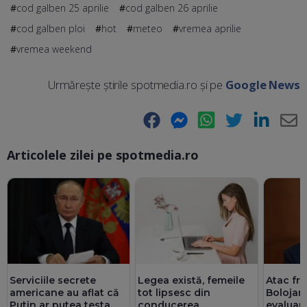
cod galben 25 aprilie
cod galben 26 aprilie
cod galben ploi
hot
meteo
vremea aprilie
vremea weekend
Urmărește știrile spotmedia.ro și pe
Google News
Facebook
Messenger
WhatsApp
Twitter
LinkedIn
E-
Articolele zilei pe spotmedia.ro
Ma
Serviciile secrete
Legea există, femeile
Atac fron
americane au aflat că
tot lipsesc din
Bolojan
Putin ar putea testa
conducerea
evaluar