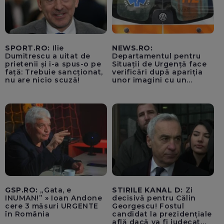
SPORT.RO:
Ilie
NEWS.RO:
Dumitrescu a uitat de
Departamentul pentru
prietenii și i-a spus-o pe
Situații de Urgență face
față: Trebuie sancționat,
verificări după apariția
nu are nicio scuză!
unor imagini cu un
echipaj al Ambulanței
Bacău care ar fi oprit
pentru cumpărături în
timp ce transporta un
pacient către spital
GSP.RO:
„Gata, e
STIRILE KANAL D:
Zi
INUMAN!” » Ioan Andone
decisivă pentru Călin
cere 3 măsuri URGENTE
Georgescu! Fostul
în România
candidat la prezidențiale
află dacă va fi judecat