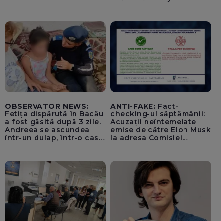
pentru tentativă de
lovitură de stat
OBSERVATOR NEWS:
ANTI-FAKE:
Fact-
Fetița dispărută în Bacău
checking-ul săptămânii:
a fost găsită după 3 zile.
Acuzații neîntemeiate
Andreea se ascundea
emise de către Elon Musk
într-un dulap, într-o casă
la adresa Comisiei
părăsită
Europene despre oferta
unui „acord secret”
pentru instaurarea
„cenzurii” pe platforma X