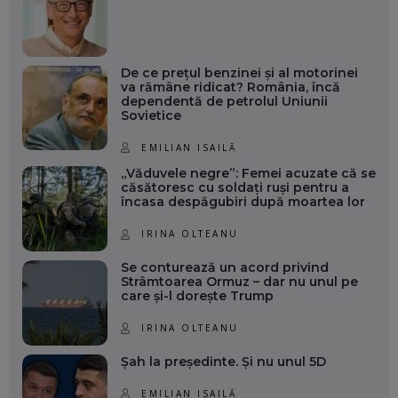
De ce prețul benzinei și al motorinei
va rămâne ridicat? România, încă
dependentă de petrolul Uniunii
Sovietice
EMILIAN ISAILĂ
„Văduvele negre”: Femei acuzate că se
căsătoresc cu soldați ruși pentru a
încasa despăgubiri după moartea lor
IRINA OLTEANU
Se conturează un acord privind
Strâmtoarea Ormuz – dar nu unul pe
care și-l dorește Trump
IRINA OLTEANU
Șah la președinte. Și nu unul 5D
EMILIAN ISAILĂ