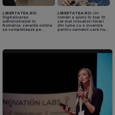
LIBERTATEA.RO:
LIBERTATEA.RO:
Un
Digitalizarea
român a ajuns în top 10
administrației în
cei mai inovatori tineri
România: cererile online
din lume cu o invenție
se completează pe
pentru oamenii care nu
calculatoarele de la
văd: „Are o misiune
ghișee
clară”