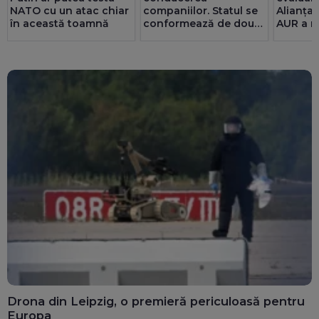
NATO cu un atac chiar
companiilor. Statul se
Alianța
în această toamnă
conformează de două
AUR a m
ori mai bine decât
și riscă
privatul. 25 de consilii
pentru 
au doar bărbați
Drona din Leipzig, o premieră periculoasă pentru
Europa