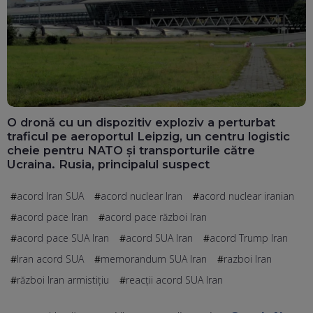
O dronă cu un dispozitiv exploziv a perturbat
traficul pe aeroportul Leipzig, un centru logistic
cheie pentru NATO și transporturile către
Ucraina. Rusia, principalul suspect
acord Iran SUA
acord nuclear Iran
acord nuclear iranian
acord pace Iran
acord pace război Iran
acord pace SUA Iran
acord SUA Iran
acord Trump Iran
Iran acord SUA
memorandum SUA Iran
razboi Iran
război Iran armistițiu
reacții acord SUA Iran