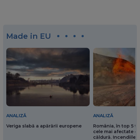
Made in EU
ANALIZĂ
ANALIZĂ
Veriga slabă a apărării europene
România, în top 5 ț
cele mai afectate de
căldură. Incendiile ș