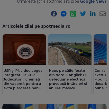
Urmărește știrile spotmedia.ro și pe
Google News
Facebook
Messenger
WhatsApp
Twitter
LinkedIn
E-
Articolele zilei pe spotmedia.ro
Ma
USR și PNL duc Legea
Haos pe căile ferate
Comisia
integrității la CCR.
din nordul Angliei: O
avertiz
Judecătorii, chemați
defecțiune electrică
Modifică
din vacanță pentru a
provoacă întârzieri și
decarbo
evita pierderea banilor
anulări masive
pune în 
din PNRR
din PN