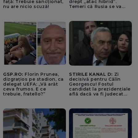
față: Trebuie sancționat,
drept „atac hibrid”.
nu are nicio scuză!
Temeri că Rusia se va
amesteca în alegerile din
Germania. Un oficial
neagă informațiile că
avioanele ucrainene din
apropierea dronei ar fi
fost încărcate cu muniție
GSP.RO:
Florin Prunea,
STIRILE KANAL D:
Zi
dizgrațios pe stadion, ca
decisivă pentru Călin
delegat UEFA: „Vă arăt
Georgescu! Fostul
ceva frumos. E ce
candidat la prezidențiale
trebuie, fratello?”
află dacă va fi judecat
pentru tentativă de
lovitură de stat