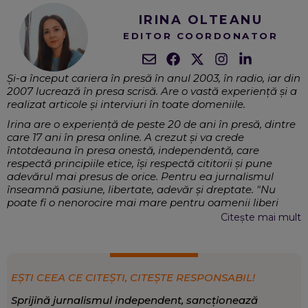
IRINA OLTEANU
EDITOR COORDONATOR
Și-a început cariera în presă în anul 2003, în radio, iar din
2007 lucrează în presa scrisă. Are o vastă experiență și a
realizat articole și interviuri în toate domeniile.
Irina are o experiență de peste 20 de ani în presă, dintre
care 17 ani în presa online. A crezut și va crede
întotdeauna în presa onestă, independentă, care
respectă principiile etice, își respectă cititorii și pune
adevărul mai presus de orice. Pentru ea jurnalismul
înseamnă pasiune, libertate, adevăr și dreptate. "Nu
poate fi o nenorocire mai mare pentru oamenii liberi
decât pierderea libertății cuvântului".
Citește mai mult
Eveniment, Social, Politică internă, Politică
EXPERTIZĂ:
externă, Comunicare, Social Media
Eveniment
,
Sănătate
,
Politică
SCRIE DESPRE:
EȘTI CEEA CE CITEȘTI, CITEȘTE RESPONSABIL!
Sprijină jurnalismul independent, sancționează