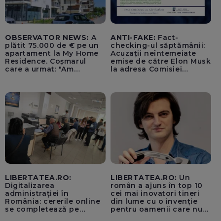
OBSERVATOR NEWS:
A
ANTI-FAKE:
Fact-
plătit 75.000 de € pe un
checking-ul săptămânii:
apartament la My Home
Acuzații neîntemeiate
Residence. Coșmarul
emise de către Elon Musk
care a urmat: "Am
la adresa Comisiei
început să tremur"
Europene despre oferta
unui „acord secret”
pentru instaurarea
„cenzurii” pe platforma X
LIBERTATEA.RO:
LIBERTATEA.RO:
Un
Digitalizarea
român a ajuns în top 10
administrației în
cei mai inovatori tineri
România: cererile online
din lume cu o invenție
se completează pe
pentru oamenii care nu
calculatoarele de la
văd: „Are o misiune