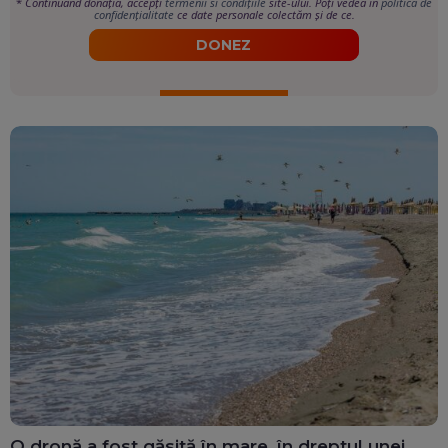
*
Continuând donația, accepți
termenii si condițiile
site-ului. Poți vedea în
politica de
confidențialitate
ce date personale colectăm și de ce.
DONEZ
O dronă a fost găsită în mare, în dreptul unei