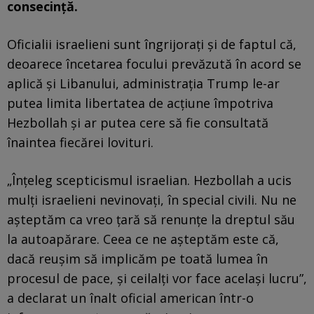
consecință.
Oficialii israelieni sunt îngrijorați și de faptul că,
deoarece încetarea focului prevăzută în acord se
aplică și Libanului, administrația Trump le-ar
putea limita libertatea de acțiune împotriva
Hezbollah și ar putea cere să fie consultată
înaintea fiecărei lovituri.
„Înțeleg scepticismul israelian. Hezbollah a ucis
mulți israelieni nevinovați, în special civili. Nu ne
așteptăm ca vreo țară să renunțe la dreptul său
la autoapărare. Ceea ce ne așteptăm este că,
dacă reușim să implicăm pe toată lumea în
procesul de pace, și ceilalți vor face același lucru”,
a declarat un înalt oficial american într-o