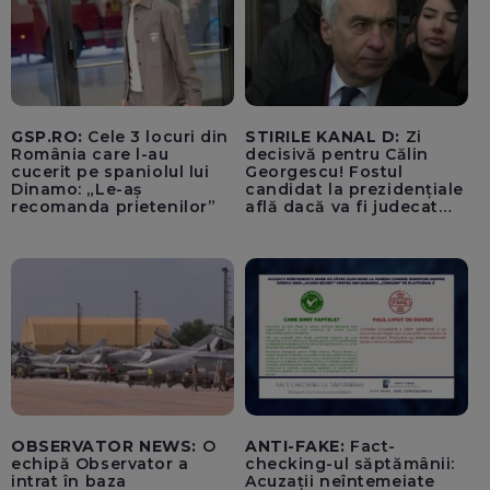
GSP.RO:
Cele 3 locuri din
STIRILE KANAL D:
Zi
România care l-au
decisivă pentru Călin
cucerit pe spaniolul lui
Georgescu! Fostul
Dinamo: „Le-aș
candidat la prezidențiale
recomanda prietenilor”
află dacă va fi judecat
pentru tentativă de
lovitură de stat
OBSERVATOR NEWS:
O
ANTI-FAKE:
Fact-
echipă Observator a
checking-ul săptămânii:
intrat în baza
Acuzații neîntemeiate