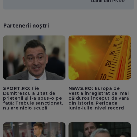
banii din PNRR
Partenerii noștri
SPORT.RO:
Ilie
NEWS.RO:
Europa de
Dumitrescu a uitat de
Vest a înregistrat cel mai
prietenii și i-a spus-o pe
călduros început de vară
față: Trebuie sancționat,
din istorie. Perioada
nu are nicio scuză!
iunie-iulie, nivel record