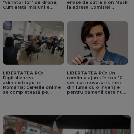
"vânătorilor" de drone.
emise de către Elon Musk
Cum arată misiunile
la adresa Comisiei
piloților de F-16
Europene despre oferta
unui „acord secret”
pentru instaurarea
„cenzurii” pe platforma X
LIBERTATEA.RO:
LIBERTATEA.RO:
Un
Digitalizarea
român a ajuns în top 10
administrației în
cei mai inovatori tineri
România: cererile online
din lume cu o invenție
se completează pe
pentru oamenii care nu
calculatoarele de la
văd: „Are o misiune
ghișee
clară”