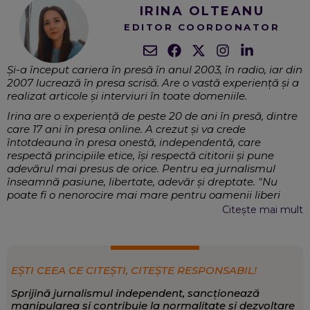
IRINA OLTEANU
EDITOR COORDONATOR
Și-a început cariera în presă în anul 2003, în radio, iar din
2007 lucrează în presa scrisă. Are o vastă experiență și a
realizat articole și interviuri în toate domeniile.
Irina are o experiență de peste 20 de ani în presă, dintre
care 17 ani în presa online. A crezut și va crede
întotdeauna în presa onestă, independentă, care
respectă principiile etice, își respectă cititorii și pune
adevărul mai presus de orice. Pentru ea jurnalismul
înseamnă pasiune, libertate, adevăr și dreptate. "Nu
poate fi o nenorocire mai mare pentru oamenii liberi
decât pierderea libertății cuvântului".
Citește mai mult
Eveniment, Social, Politică internă, Politică
EXPERTIZĂ:
externă, Comunicare, Social Media
Eveniment
,
Sănătate
,
Politică
SCRIE DESPRE:
EȘTI CEEA CE CITEȘTI, CITEȘTE RESPONSABIL!
Sprijină jurnalismul independent, sancționează
manipularea și contribuie la normalitate și dezvoltare