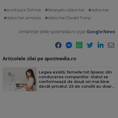
acord pace SUA Iran
Netanyahu război Iran
razboi Iran
război Iran armistițiu
război Iran Donald Trump
Urmărește știrile spotmedia.ro și pe
Google News
Facebook
Messenger
WhatsApp
Twitter
LinkedIn
E-
Articolele zilei pe spotmedia.ro
Ma
Legea există, femeile tot lipsesc din
conducerea companiilor. Statul se
conformează de două ori mai bine
decât privatul. 25 de consilii au doar
bărbați