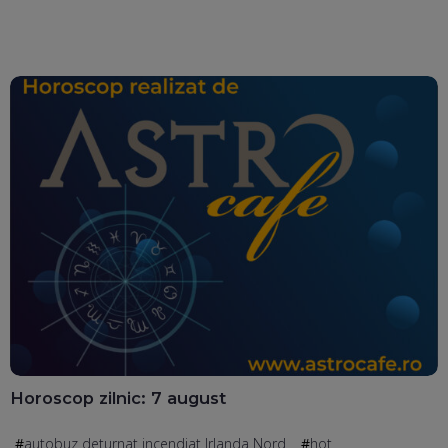
Horoscop zilnic: 7 august
autobuz deturnat incendiat Irlanda Nord
hot