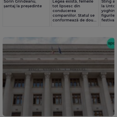
Sorin Grindeanu,
Legea există, femeile
Sting a 
șantaj la președinte
tot lipsesc din
la Untol
conducerea
yoghin ș
companiilor. Statul se
figurile
conformează de două
festival
ori mai bine decât
privatul. 25 de consilii
au doar bărbați