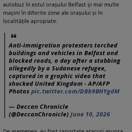
autobuz în estul orașului Belfast și mai multe
maşini în diferite zone ale orașului și în
localitățile apropiate.
Anti-immigration protesters torched
buildings and vehicles in Belfast and
blocked roads, a day after a stabbing
allegedly by a Sudanese refugee,
captured in a graphic video that
shocked United Kingdom - AP/AFP
Photos
pic.twitter.com/DBb9BHYgdM
— Deccan Chronicle
(@DeccanChronicle)
June 10, 2026
De asemenea, au fost raportate atacuri asupra