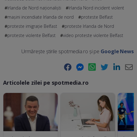
Irlanda de Nord naționaliști
Irlanda Nord incident violent
maşini incendiate Irlanda de nord
proteste Belfast
proteste imigraţie Belfast
proteste Irlanda de Nord
proteste violente Belfast
video proteste violente Belfast
Urmărește știrile spotmedia.ro și pe
Google News
Facebook
Messenger
WhatsApp
Twitter
LinkedIn
E-
Articolele zilei pe spotmedia.ro
Ma