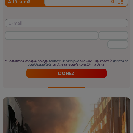
LEI
Altă sumă
*
Continuând donația, accepți
termenii si condițiile
site-ului. Poți vedea în
politica de
confidențialitate
ce date personale colectăm și de ce.
DONEZ