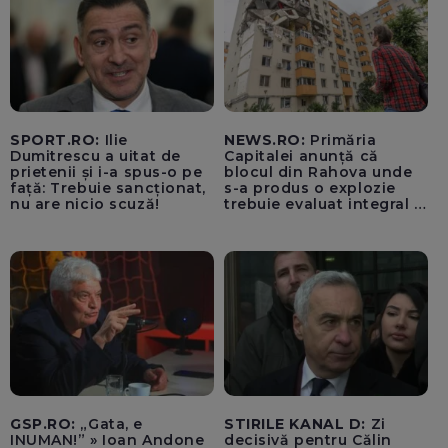
SPORT.RO:
Ilie
NEWS.RO:
Primăria
Dumitrescu a uitat de
Capitalei anunță că
prietenii și i-a spus-o pe
blocul din Rahova unde
față: Trebuie sancționat,
s-a produs o explozie
nu are nicio scuză!
trebuie evaluat integral și
trebuie montați senzori
seismici înainte de
lucrările de punere în
siguranță a părții grav
afectate
GSP.RO:
„Gata, e
STIRILE KANAL D:
Zi
INUMAN!” » Ioan Andone
decisivă pentru Călin