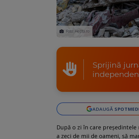
Foto: Hepta.ro
Sprijină jur
independen
ADAUGĂ
SPOTMED
După o zi în care președintele
a zeci de mii de oameni, să ma