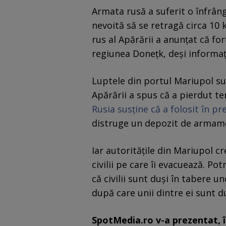
Armata rusă a suferit o înfrâng
nevoită să se retragă circa 10 
rus al Apărării a anunțat că fo
regiunea Donețk, deși informați
Luptele din portul Mariupol sun
Apărării a spus că a pierdut t
Rusia susține că a folosit în p
distruge un depozit de armame
Iar autoritățile din Mariupol cr
civilii pe care îi evacuează. P
că civilii sunt duși în tabere un
după care unii dintre ei sunt du
SpotMedia.ro v-a prezentat, 