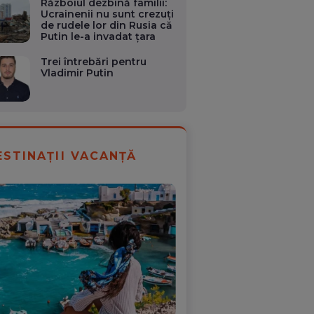
Războiul dezbină familii:
Ucrainenii nu sunt crezuţi
de rudele lor din Rusia că
Putin le-a invadat ţara
Trei întrebări pentru
Vladimir Putin
ESTINAȚII VACANȚĂ