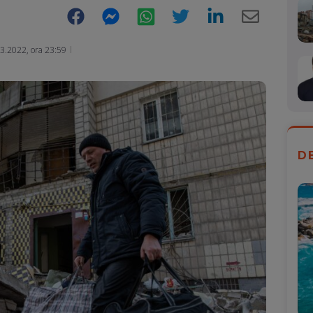
Facebook
Messenger
WhatsApp
Twitter
LinkedIn
E-
Mail
3.2022, ora 23:59
D