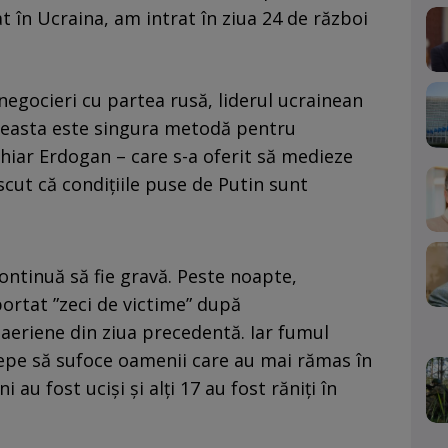
în Ucraina, am intrat în ziua 24 de război
negocieri cu partea rusă, liderul ucrainean
aceasta este singura metodă pentru
 chiar Erdogan – care s-a oferit să medieze
cut că condițiile puse de Putin sunt
continuă să fie gravă. Peste noapte,
portat ”zeci de victime” după
aeriene din ziua precedentă. Iar fumul
cepe să sufoce oamenii care au mai rămas în
u fost uciși și alți 17 au fost răniți în