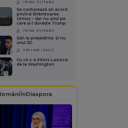
IRINA OLTEANU
Se conturează un acord
privind Strâmtoarea
Ormuz – dar nu unul pe
care și-l dorește Trump
IRINA OLTEANU
Șah la președinte. Și nu
unul 5D
EMILIAN ISAILĂ
Cu ce s-a întors Lazurca
de la Washington
RomâniÎnDiaspora