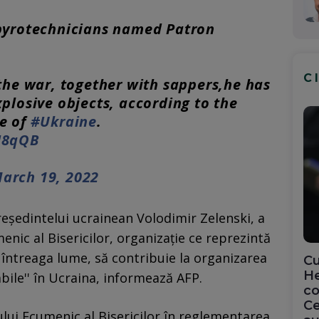
yrotechnicians named Patron
C
the war, together with sappers,he has
plosive objects, according to the
e of
#Ukraine
.
I8qQB
arch 19, 2022
reşedintelui ucrainean Volodimir Zelenski, a
nic al Bisericilor, organizaţie ce reprezintă
 întreaga lume, să contribuie la organizarea
Cu
He
bile'' în Ucraina, informează AFP.
co
Ce
ului Ecumenic al Bisericilor în reglementarea