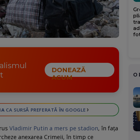
Gr
pl
tr
ad
fo
nalismul
DONEAZĂ
t
O
ACUM
›
IA
CA SURSĂ PREFERATĂ
ÎN GOOGLE
 rus
Vladimir Putin a mers pe stadion
, în fața
rcheze anexarea Crimeii, în timp ce