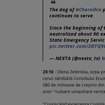
The dog of
#Chernihiv
p
continues to serve
Since the beginning of 
neutralized about 90 ex
State Emergency Servic
pic.twitter.com/2DTQ9
— NEXTA (@nexta_tv)
M
23:10
- Olena Zelenska
,
soţia p
cerut sâmbătă Consiliului Ecume
580 de milioane de creştini din
unor ''culoare umanitare verita
''Cunoscând experienţa Consili