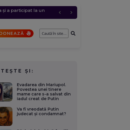
i a participat la un
 și anulări masive
cul a fost restricționat
ernavodă
DONEAZĂ
ITEȘTE ȘI:
Evadarea din Mariupol.
Povestea unei tinere
mame care s-a salvat din
iadul creat de Putin
Va fi vreodată Putin
judecat și condamnat?