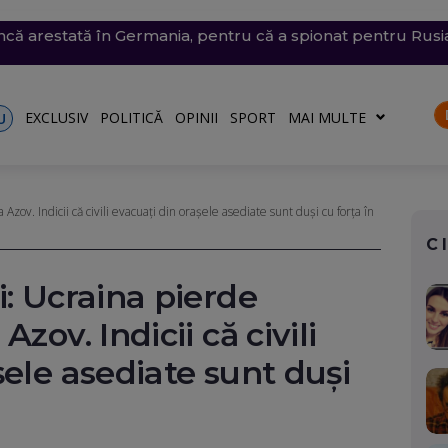
 arestată în Germania, pentru că a spionat pentru Rusia ș
trat azi un nou record absolut de temperatură
n nordul Angliei: O defecțiune electrică provoacă întârzieri
ă: O groapă de 3 metri adâncime a apărut în carosabil, trafi
n Dunăre a fost amânată din nou. Crește riscul pentru C
EXCLUSIV
POLITICĂ
OPINII
SPORT
MAI MULTE
U
zov. Indicii că civili evacuați din orașele asediate sunt duși cu forța în
C
i: Ucraina pierde
zov. Indicii că civili
șele asediate sunt duși