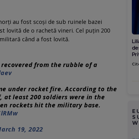
morți au fost scoși de sub ruinele bazei
t lovită de o rachetă vineri. Cel puțin 200
militară când a fost lovită.
Di
ca
po
 recovered from the rubble of a
Cit
laev
e under rocket fire. According to the
, at least 200 soldiers were in the
en rockets hit the military base.
E
BSlRMw
S
W
arch 19, 2022