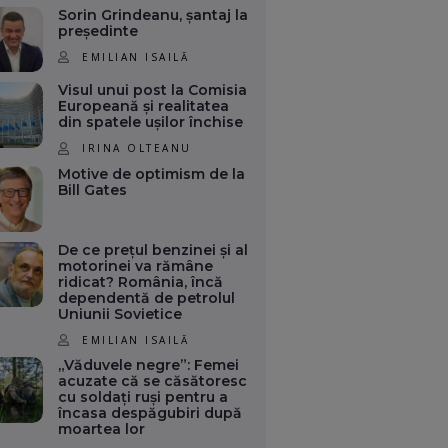
Sorin Grindeanu, șantaj la
președinte
EMILIAN ISAILĂ
Visul unui post la Comisia
Europeană și realitatea
din spatele ușilor închise
IRINA OLTEANU
Motive de optimism de la
Bill Gates
De ce prețul benzinei și al
motorinei va rămâne
ridicat? România, încă
dependentă de petrolul
Uniunii Sovietice
EMILIAN ISAILĂ
„Văduvele negre”: Femei
acuzate că se căsătoresc
cu soldați ruși pentru a
încasa despăgubiri după
moartea lor