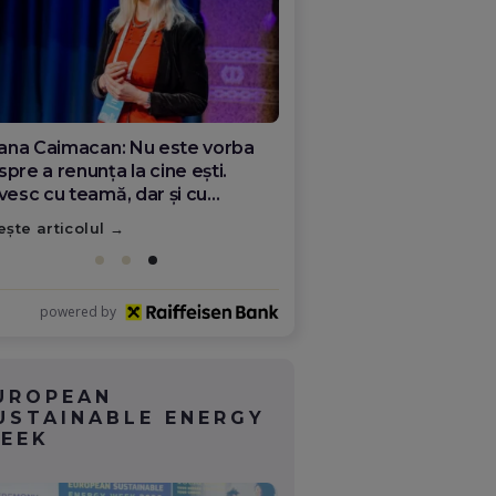
ana Olar, românca de la Google
re demonstrează că diaspora
ate schimba România
ește articolul
powered by
UROPEAN
USTAINABLE ENERGY
EEK