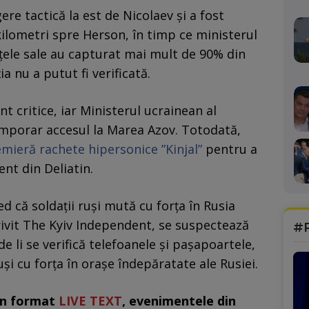
ere tactică la est de Nicolaev și a fost
kilometri spre Herson, în timp ce ministerul
rțele sale au capturat mai mult de 90% din
a nu a putut fi verificată.
t critice, iar Ministerul ucrainean al
emporar accesul la Marea Azov. Totodată,
remieră rachete hipersonice ”Kinjal”
pentru a
nt din Deliatin.
ed că soldații ruși mută cu forța în Rusia
otrivit The Kyiv Independent, se suspectează
#
de li se verifică telefoanele și pașapoartele,
și cu forța în orașe îndepăratate ale Rusiei.
în format
LIVE TEXT
, evenimentele din