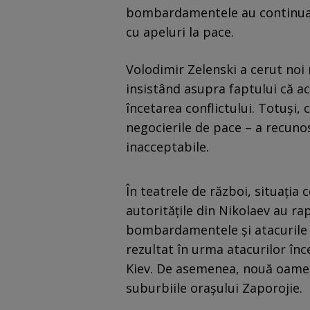
bombardamentele au continuat 
cu apeluri la pace.
Volodimir Zelenski a cerut noi 
insistând asupra faptului că 
încetarea conflictului. Totuși,
negocierile de pace – a recunos
inacceptabile.
În teatrele de război, situația 
autorităţile din Nikolaev au ra
bombardamentele şi atacurile 
rezultat în urma atacurilor în
Kiev. De asemenea, nouă oameni a
suburbiile orașului Zaporojie.