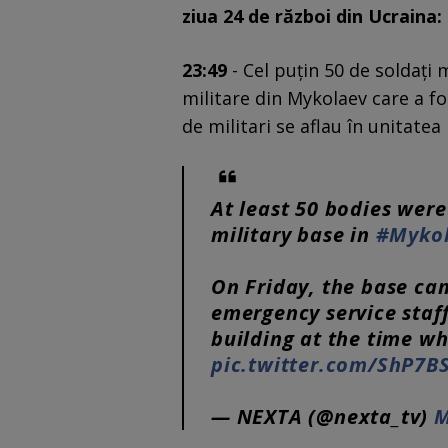
ziua 24 de război din Ucraina:
23:49
- Cel puțin 50 de soldați 
militare din Mykolaev care a fos
de militari se aflau în unitatea 
At least 50 bodies were
military base in
#Myko
On Friday, the base cam
emergency service staff
building at the time wh
pic.twitter.com/ShP7
— NEXTA (@nexta_tv)
M