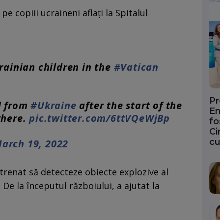
 pe copiii ucraineni aflați la Spitalul
rainian children in the
#Vatican
Pr
d from
#Ukraine
after the start of the
En
there.
pic.twitter.com/6ttVQeWjBp
fo
Ci
cu
arch 19, 2022
trenat să detecteze obiecte explozive al
 De la începutul războiului, a ajutat la