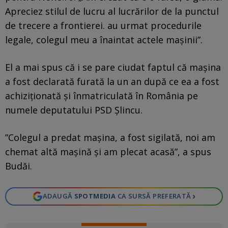
Apreciez stilul de lucru al lucrărilor de la punctul
de trecere a frontierei. au urmat procedurile
legale, colegul meu a înaintat actele maşinii”.
El a mai spus că i se pare ciudat faptul că maşina
a fost declarată furată la un an după ce ea a fost
achiziţionată şi înmatriculată în România pe
numele deputatului PSD Şlincu.
”Colegul a predat maşina, a fost sigilată, noi am
chemat altă maşină şi am plecat acasă”, a spus
Budăi.
›
ADAUGĂ
SPOTMEDIA
CA SURSĂ PREFERATĂ