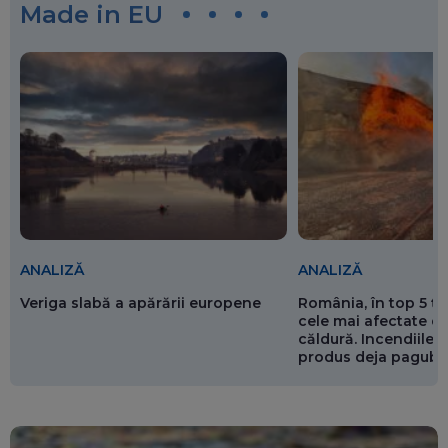
Made in EU
ANALIZĂ
ANALIZĂ
Veriga slabă a apărării europene
România, în top 5 ț
cele mai afectate de
căldură. Incendiile ș
produs deja pagube
miliarde de euro