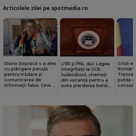
Articolele zilei pe spotmedia.ro
Ma
Diana Șoșoacă s-a ales
Criză en
USR și PNL duc Legea
cu plângere penală
Români
integrității la CCR.
pentru trădare și
Transel
Judecătorii, chemați
comunicarea de
putea d
din vacanță pentru a
informații false. Cine și
consum
evita pierderea banilor
de ce o acuză
industri
din PNRR
nevoie. 
spitalele
afectat