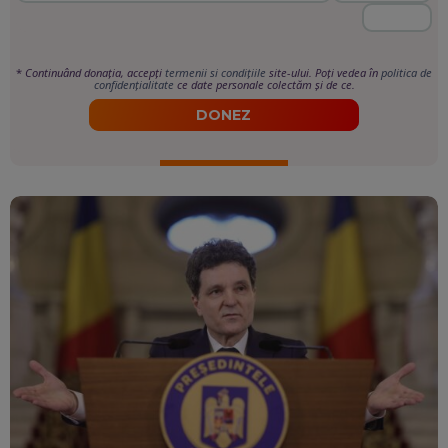
*
Continuând donația, accepți
termenii si condițiile
site-ului. Poți vedea în
politica de
confidențialitate
ce date personale colectăm și de ce.
DONEZ