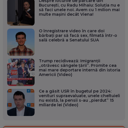
Despre locurile de parcare din
București, cu Radu Mihaiu: Soluția nu e
să faci unele noi. Avem cu 1 milion mai
multe mașini decât Viena!
O înregistrare video în care doi
bărbați par să facă sex, filmată într-o
sală celebră a Senatului SUA
Trump recidivează: Imigranții
„otrăvesc sângele țării”. Promite cea
mai mare deportare internă din istoria
Americii (Video)
Ce a găsit USR în bugetul pe 2024:
venituri supraevaluate, unele cheltuieli
nu există, la pensii s-au „pierdut” 15
miliarde lei (Video)