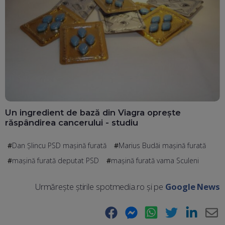
Un ingredient de bază din Viagra oprește
răspândirea cancerului - studiu
Dan Șlincu PSD mașină furată
Marius Budăi mașină furată
mașină furată deputat PSD
mașină furată vama Sculeni
Urmărește știrile spotmedia.ro și pe
Google News
Facebook
Messenger
WhatsApp
Twitter
LinkedIn
E-