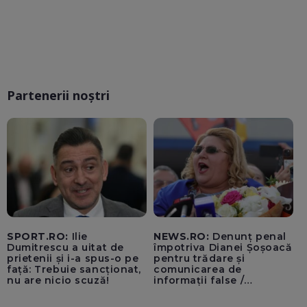
Partenerii noștri
SPORT.RO:
Ilie
NEWS.RO:
Denunț penal
Dumitrescu a uitat de
împotriva Dianei Șoșoacă
prietenii și i-a spus-o pe
pentru trădare și
față: Trebuie sancționat,
comunicarea de
nu are nicio scuză!
informații false /
Documentul, depus la
Parchetul de pe lângă