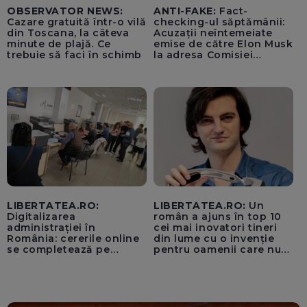
OBSERVATOR NEWS:
ANTI-FAKE:
Fact-
Cazare gratuită într-o vilă
checking-ul săptămânii:
din Toscana, la câteva
Acuzații neîntemeiate
minute de plajă. Ce
emise de către Elon Musk
trebuie să faci în schimb
la adresa Comisiei
Europene despre oferta
unui „acord secret”
pentru instaurarea
„cenzurii” pe platforma X
LIBERTATEA.RO:
LIBERTATEA.RO:
Un
Digitalizarea
român a ajuns în top 10
administrației în
cei mai inovatori tineri
România: cererile online
din lume cu o invenție
se completează pe
pentru oamenii care nu
calculatoarele de la
văd: „Are o misiune
ghișee
clară”