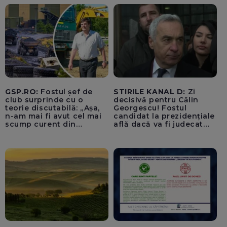
Înalta Curte de Casație și
Justiție de Adrian
Băzăvan și Asociația
„Lupii Tricolori”
GSP.RO:
Fostul șef de
STIRILE KANAL D:
Zi
club surprinde cu o
decisivă pentru Călin
teorie discutabilă: „Așa,
Georgescu! Fostul
n-am mai fi avut cel mai
candidat la prezidențiale
scump curent din
află dacă va fi judecat
Uniunea Europeană”
pentru tentativă de
lovitură de stat