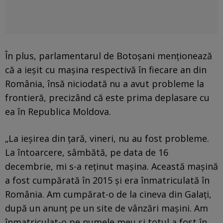
În plus, parlamentarul de Botoşani menţionează
că a ieşit cu maşina respectivă în fiecare an din
România, însă niciodată nu a avut probleme la
frontieră, precizând că este prima deplasare cu
ea în Republica Moldova.
„La ieşirea din ţară, vineri, nu au fost probleme.
La întoarcere, sâmbătă, pe data de 16
decembrie, mi s-a reţinut maşina. Această maşină
a fost cumpărată în 2015 şi era înmatriculată în
România. Am cumpărat-o de la cineva din Galaţi,
după un anunţ pe un site de vânzări maşini. Am
înmatriculat-o pe numele meu şi totul a fost în