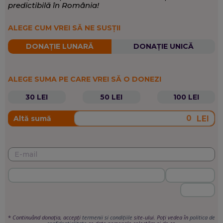
predictibilă în România!
ALEGE CUM VREI SĂ NE SUSȚII
DONAȚIE LUNARĂ
DONAȚIE UNICĂ
ALEGE SUMA PE CARE VREI SĂ O DONEZI
30 LEI
50 LEI
100 LEI
LEI
Altă sumă
*
Continuând donația, accepți
termenii si condițiile
site-ului. Poți vedea în
politica de