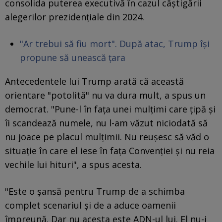
consolida puterea executivă în cazul câștigării
alegerilor prezidențiale din 2024.
"Ar trebui să fiu mort". După atac, Trump își
propune să unească țara
Antecedentele lui Trump arată că această
orientare "potolită" nu va dura mult, a spus un
democrat. "Pune-l în fața unei mulțimi care țipă și
îi scandează numele, nu l-am văzut niciodată să
nu joace pe placul mulțimii. Nu reușesc să văd o
situație în care el iese în fața Convenției și nu reia
vechile lui hituri", a spus acesta.
"Este o șansă pentru Trump de a schimba
complet scenariul și de a aduce oamenii
împreună. Dar nu acesta este ADN-ul lui. El nu-i