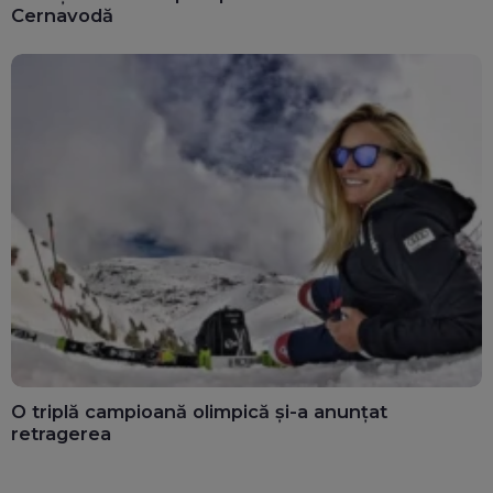
Cernavodă
O triplă campioană olimpică și-a anunțat
retragerea