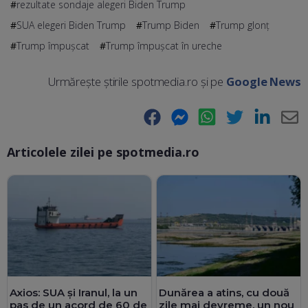
rezultate sondaje alegeri Biden Trump
SUA elegeri Biden Trump
Trump Biden
Trump glonț
Trump împușcat
Trump împușcat în ureche
Urmărește știrile spotmedia.ro și pe
Google News
Facebook
Messenger
WhatsApp
Twitter
LinkedIn
E-
Articolele zilei pe spotmedia.ro
Ma
Axios: SUA și Iranul, la un
Dunărea a atins, cu două
pas de un acord de 60 de
zile mai devreme, un nou