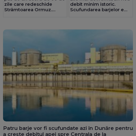
zile care redeschide
debit minim istoric.
Strâmtoarea Ormuz.
Scufundarea barjelor e
Teheranul are deja o
analizată foarte strict
înțelegere cu Oman
UPDATE
Operațiunea a
fost amânată
Patru barje vor fi scufundate azi în Dunăre pentru
a crește debitul apei spre Centrala de la