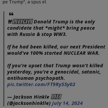
pe Trump", a spus el.
🚨🇺🇸🇷🇺 Donald Trump is the only
candidate that *might* bring peace
with Russia & stop WW3.
If he had been killed, our next President
would’ve 100% started NUCLEAR WAR.
If you’re upset that Trump wasn’t killed
yesterday, you’re a genocidal, satanic,
antihuman psychopath.
pic.twitter.com/FT9Ry55y02
— Jackson Hinkle 🇺🇸
(@jacksonhinklle)
July 14, 2024