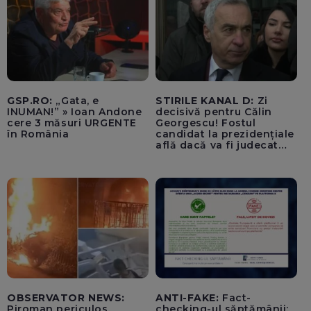
GSP.RO:
„Gata, e
STIRILE KANAL D:
Zi
INUMAN!” » Ioan Andone
decisivă pentru Călin
cere 3 măsuri URGENTE
Georgescu! Fostul
în România
candidat la prezidențiale
află dacă va fi judecat
pentru tentativă de
lovitură de stat
OBSERVATOR NEWS:
ANTI-FAKE:
Fact-
Piroman periculos,
checking-ul săptămânii: