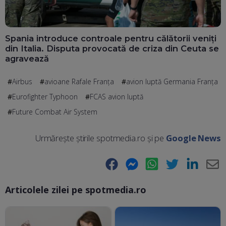
Spania introduce controale pentru călătorii veniți
din Italia. Disputa provocată de criza din Ceuta se
agravează
Airbus
avioane Rafale Franța
avion luptă Germania Franţa
Eurofighter Typhoon
FCAS avion luptă
Future Combat Air System
Urmărește știrile spotmedia.ro și pe
Google News
Facebook
Messenger
WhatsApp
Twitter
LinkedIn
E-
Articolele zilei pe spotmedia.ro
Ma