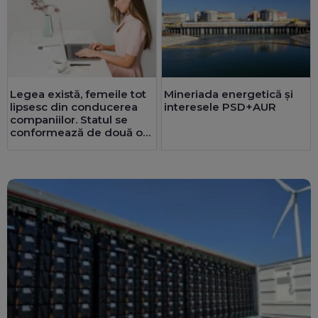
Legea există, femeile tot
Mineriada energetică și
lipsesc din conducerea
interesele PSD+AUR
companiilor. Statul se
conformează de două ori
mai bine decât privatul.
25 de consilii au doar
bărbați