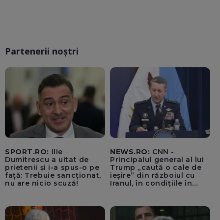
Partenerii noștri
SPORT.RO:
Ilie
NEWS.RO:
CNN -
Dumitrescu a uitat de
Principalul general al lui
prietenii și i-a spus-o pe
Trump „caută o cale de
față: Trebuie sancționat,
ieșire” din războiul cu
nu are nicio scuză!
Iranul, în condițiile în
care opțiunile militare
ale SUA rămân limitate