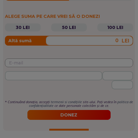
ALEGE SUMA PE CARE VREI SĂ O DONEZI
30 LEI
50 LEI
100 LEI
LEI
Altă sumă
*
Continuând donația, accepți
termenii si condițiile
site-ului. Poți vedea în
politica de
confidențialitate
ce date personale colectăm și de ce.
DONEZ