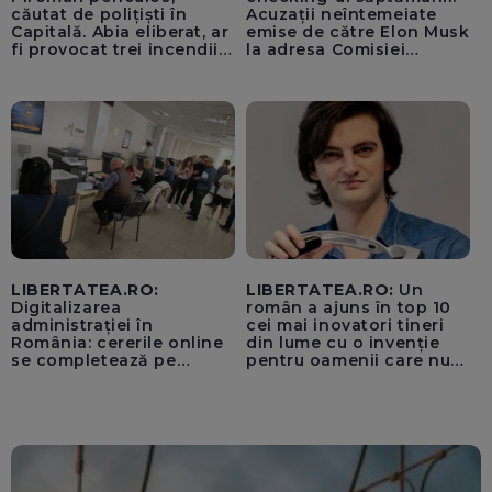
căutat de polițiști în
Acuzații neîntemeiate
Capitală. Abia eliberat, ar
emise de către Elon Musk
fi provocat trei incendii
la adresa Comisiei
într-o noapte
Europene despre oferta
unui „acord secret”
pentru instaurarea
„cenzurii” pe platforma X
LIBERTATEA.RO:
LIBERTATEA.RO:
Un
Digitalizarea
român a ajuns în top 10
administrației în
cei mai inovatori tineri
România: cererile online
din lume cu o invenție
se completează pe
pentru oamenii care nu
calculatoarele de la
văd: „Are o misiune
ghișee
clară”