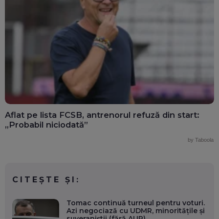
Aflat pe lista FCSB, antrenorul refuză din start:
„Probabil niciodată”
by Taboola
CITEȘTE ȘI:
Tomac continuă turneul pentru voturi.
Azi negociază cu UDMR, minoritățile și
suveraniștii (fără AUR)