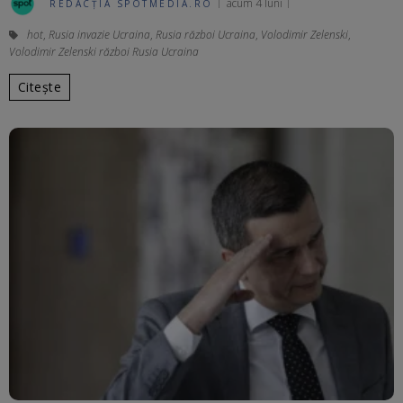
acum 4 luni
REDACȚIA SPOTMEDIA.RO
hot
,
Rusia invazie Ucraina
,
Rusia război Ucraina
,
Volodimir Zelenski
,
Volodimir Zelenski război Rusia Ucraina
Citește