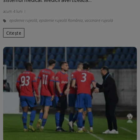
sistemul medical. Medicii avertizează…
acum 4 luni
epidemie rujeolă
,
epidemie rujeolă România
,
vaccinare rujeolă
Citește