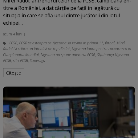
Mirel Rădoi, antrenorul celor de la FCSB, campioana en-
titre a României, a dat cărțile pe față în legătură cu
situația în care se află unul dintre jucătorii din lotul
echipei…
acum 4 luni
FCSB
,
FCSB se asteapta ca Ngezana sa revina in primul 11
,
fotbal
,
Mirel
Radoi isi critica un fotbalist de top din lot
,
Ngezana lupta pentru convocarea la
Campionatul Mondial
,
Ngezana nu spune adevarul FCSB
,
Siyabonga Ngezana
FCSB
,
stiri FCSB
,
Superliga
Citește