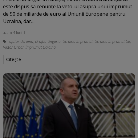
este dispus să renunțe la veto-ul asupra unui împrumut
de 90 de miliarde de euro al Uniunii Europene pentru
Ucraina, dar…
acum 4 luni
ajutor Ucraina
,
Drujba Ungaria
,
Ucraina împrumut
,
Ucraina împrumut UE
,
Viktor Orban împrumut Ucraina
Citește