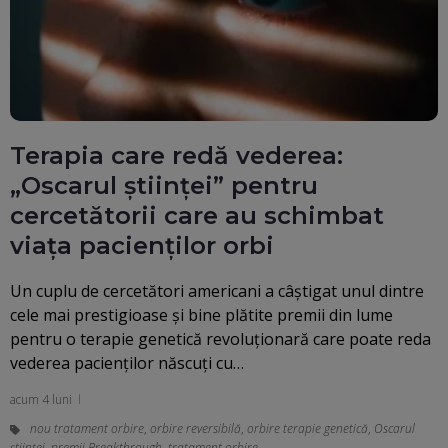
Terapia care redă vederea:
„Oscarul științei” pentru
cercetătorii care au schimbat
viața pacienților orbi
Un cuplu de cercetători americani a câștigat unul dintre
cele mai prestigioase și bine plătite premii din lume
pentru o terapie genetică revoluționară care poate reda
vederea pacienților născuți cu…
acum 4 luni
nou tratament orbire
,
orbire reversibilă
,
orbire terapie genetică
,
Oscarul
științei
,
premii Breakthrough
,
tratament orbire