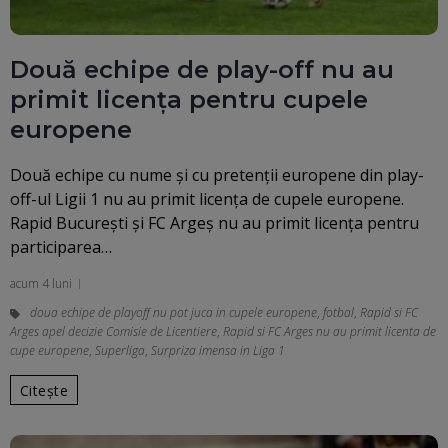
Două echipe de play-off nu au
primit licența pentru cupele
europene
Două echipe cu nume și cu pretenții europene din play-
off-ul Ligii 1 nu au primit licența de cupele europene.
Rapid București și FC Argeș nu au primit licența pentru
participarea…
acum 4 luni
doua echipe de playoff nu pot juca in cupele europene
,
fotbal
,
Rapid si FC
Arges apel decizie Comisie de Licentiere
,
Rapid si FC Arges nu au primit licenta de
cupe europene
,
Superliga
,
Surpriza imensa in Liga 1
Citește