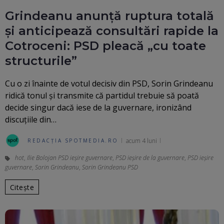
Grindeanu anunță ruptura totală
și anticipează consultări rapide la
Cotroceni: PSD pleacă „cu toate
structurile”
Cu o zi înainte de votul decisiv din PSD, Sorin Grindeanu
ridică tonul și transmite că partidul trebuie să poată
decide singur dacă iese de la guvernare, ironizând
discuțiile din…
acum 4 luni
REDACȚIA SPOTMEDIA.RO
hot
,
Ilie Bolojan PSD ieșire guvernare
,
PSD ieșire de la guvernare
,
PSD ieșire
guvernare
,
Sorin Grindeanu
,
Sorin Grindeanu PSD
Citește