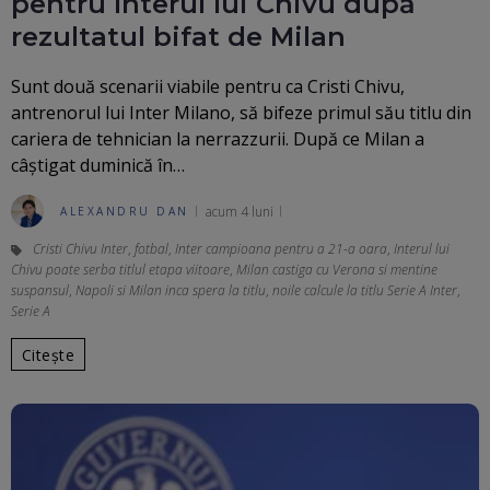
pentru Interul lui Chivu după
rezultatul bifat de Milan
Sunt două scenarii viabile pentru ca Cristi Chivu,
antrenorul lui Inter Milano, să bifeze primul său titlu din
cariera de tehnician la nerrazzurii. După ce Milan a
câștigat duminică în…
acum 4 luni
ALEXANDRU DAN
Cristi Chivu Inter
,
fotbal
,
Inter campioana pentru a 21-a oara
,
Interul lui
Chivu poate serba titlul etapa viitoare
,
Milan castiga cu Verona si mentine
suspansul
,
Napoli si Milan inca spera la titlu
,
noile calcule la titlu Serie A Inter
,
Serie A
Citește