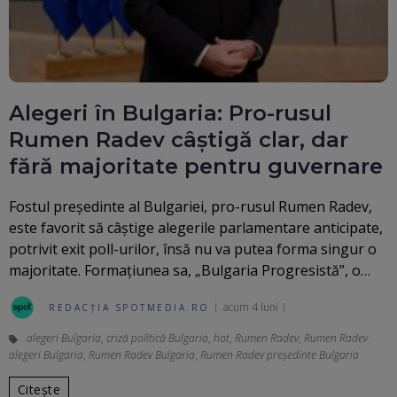
Alegeri în Bulgaria: Pro-rusul
Rumen Radev câștigă clar, dar
fără majoritate pentru guvernare
Fostul președinte al Bulgariei, pro-rusul Rumen Radev,
este favorit să câștige alegerile parlamentare anticipate,
potrivit exit poll-urilor, însă nu va putea forma singur o
majoritate. Formațiunea sa, „Bulgaria Progresistă”, o…
acum 4 luni
REDACȚIA SPOTMEDIA.RO
alegeri Bulgaria
,
criză politică Bulgaria
,
hot
,
Rumen Radev
,
Rumen Radev
alegeri Bulgaria
,
Rumen Radev Bulgaria
,
Rumen Radev preşedinte Bulgaria
Citește