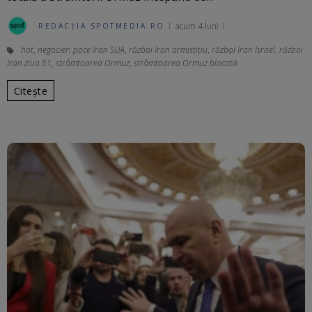
acum 4 luni
REDACȚIA SPOTMEDIA.RO
hot
,
negocieri pace Iran SUA
,
război Iran armistițiu
,
război Iran Israel
,
război
Iran ziua 51
,
strâmtoarea Ormuz
,
strâmtoarea Ormuz blocată
Citește