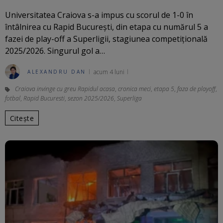
Universitatea Craiova s-a impus cu scorul de 1-0 în
întâlnirea cu Rapid București, din etapa cu numărul 5 a
fazei de play-off a Superligii, stagiunea competițională
2025/2026. Singurul gol a…
acum 4 luni
ALEXANDRU DAN
Craiova invinge cu greu Rapidul acasa
,
cronica meci
,
etapa 5
,
faza de playoff
,
fotbal
,
Rapid Bucuresti
,
sezon 2025/2026
,
Superliga
Citește