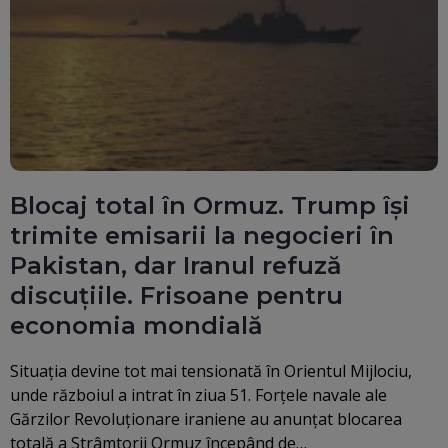
Blocaj total în Ormuz. Trump își
trimite emisarii la negocieri în
Pakistan, dar Iranul refuză
discuțiile. Frisoane pentru
economia mondială
Situația devine tot mai tensionată în Orientul Mijlociu,
unde războiul a intrat în ziua 51. Forțele navale ale
Gărzilor Revoluționare iraniene au anunțat blocarea
totală a Strâmtorii Ormuz începând de…