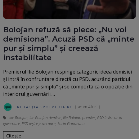
Bolojan refuză să plece: „Nu voi
demisiona”. Acuză PSD că „minte
pur și simplu” și creează
instabilitate
Premierul Ilie Bolojan respinge categoric ideea demisiei
și intră în confruntare directă cu PSD, acuzând partidul
că „minte pur și simplu” și se comportă ca o opoziție din
interiorul guvernării.…
acum 4 luni
REDACȚIA SPOTMEDIA.RO
Ilie Bolojan
,
Ilie Bolojan demisie
,
Ilie Bolojan premier
,
PSD ieșire de la
guvernare
,
PSD ieșire guvernare
,
Sorin Grindeanu
Citește