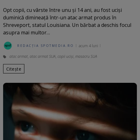
Opt copii, cu vârste între unu și 14 ani, au fost uciși
duminică dimineață într-un atac armat produs în
Shreveport, statul Louisiana. Un bărbat a deschis focul
asupra mai multor…
acum 4 luni
REDACȚIA SPOTMEDIA.RO
atac armat
,
atac armat SUA
,
copii uciși
,
masacru SUA
Citește