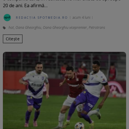
20 de ani. Ea afirmă…
acum 4 luni
REDACȚIA SPOTMEDIA.RO
hot
,
Oana Gheorghiu
,
Oana Gheorghiu vicepremier
,
Petrotrans
Citește