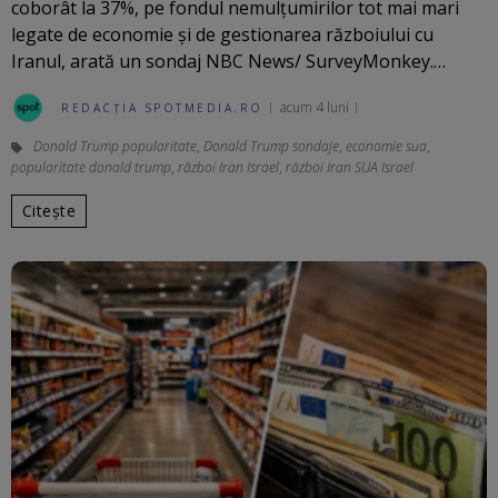
coborât la 37%, pe fondul nemulțumirilor tot mai mari
legate de economie și de gestionarea războiului cu
Iranul, arată un sondaj NBC News/ SurveyMonkey.…
acum 4 luni
REDACȚIA SPOTMEDIA.RO
Donald Trump popularitate
,
Donald Trump sondaje
,
economie sua
,
popularitate donald trump
,
război Iran Israel
,
război Iran SUA Israel
Citește