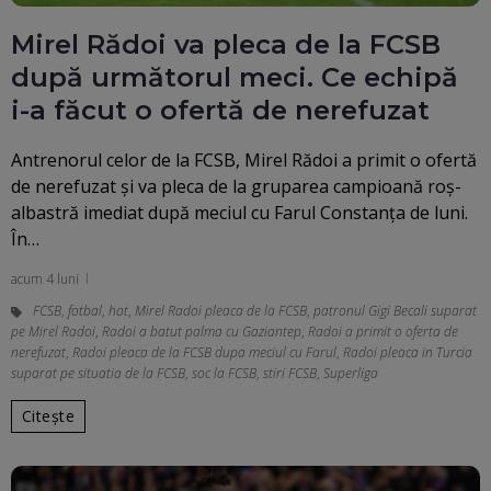
Mirel Rădoi va pleca de la FCSB
după următorul meci. Ce echipă
i-a făcut o ofertă de nerefuzat
Antrenorul celor de la FCSB, Mirel Rădoi a primit o ofertă
de nerefuzat și va pleca de la gruparea campioană roș-
albastră imediat după meciul cu Farul Constanța de luni.
În…
acum 4 luni
FCSB
,
fotbal
,
hot
,
Mirel Radoi pleaca de la FCSB
,
patronul Gigi Becali suparat
pe Mirel Radoi
,
Radoi a batut palma cu Gaziantep
,
Radoi a primit o oferta de
nerefuzat
,
Radoi pleaca de la FCSB dupa meciul cu Farul
,
Radoi pleaca in Turcia
suparat pe situatia de la FCSB
,
soc la FCSB
,
stiri FCSB
,
Superliga
Citește