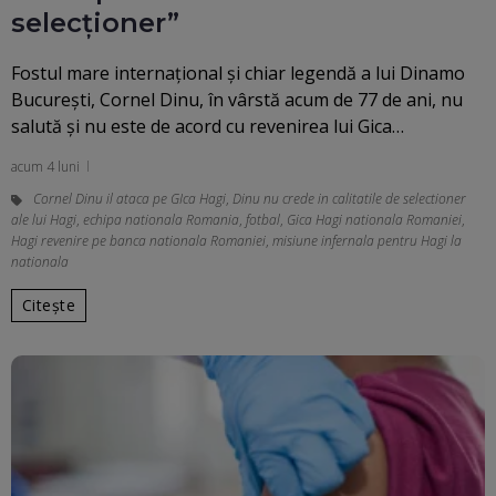
selecționer”
Fostul mare internațional și chiar legendă a lui Dinamo
București, Cornel Dinu, în vârstă acum de 77 de ani, nu
salută și nu este de acord cu revenirea lui Gica…
acum 4 luni
Cornel Dinu il ataca pe GIca Hagi
,
Dinu nu crede in calitatile de selectioner
ale lui Hagi
,
echipa nationala Romania
,
fotbal
,
Gica Hagi nationala Romaniei
,
Hagi revenire pe banca nationala Romaniei
,
misiune infernala pentru Hagi la
nationala
Citește